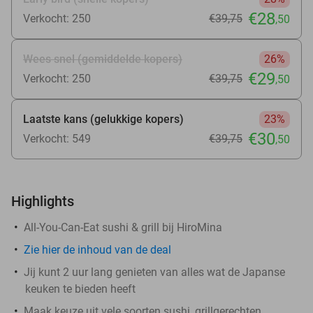
€28
Verkocht: 250
€39
,75
,50
Wees snel (gemiddelde kopers)
26%
€29
Verkocht: 250
€39
,75
,50
Laatste kans (gelukkige kopers)
23%
€30
Verkocht: 549
€39
,75
,50
Highlights
All-You-Can-Eat sushi & grill bij HiroMina
Zie
hier
de inhoud van de deal
Jij kunt 2 uur lang genieten van alles wat de Japanse
keuken te bieden heeft
Maak keuze uit vele soorten sushi, grillgerechten,