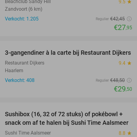
Beachclub Sandy Hill
9.5
star
Zandvoort (6 km)
Verkocht: 1.205
€42
,45
Regulier
€27
,95
favorite_border
3-gangendiner à la carte bij Restaurant Dijkers
39%
Restaurant Dijkers
9.4
star
Haarlem
Verkocht: 408
€48
,50
Regulier
€29
,50
favorite_border
Sushibox (16, 32 of 72 stuks) of pokébowl +
43%
NEW
snack om af te halen bij Sushi Time Aalsmeer
TODAY
Sushi Time Aalsmeer
8.8
star