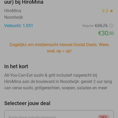
uur) bij HiroMina
HiroMina
9.3
star
Noordwijk
Verkocht: 1.051
€39
,75
Regulier
€30
,50
Dagelijks om middernacht nieuwe Social Deals. Wees
snel, op = op!
In het kort
All-You-Can-Eat sushi & grill inclusief nagerecht bij
HiroMina aan de boulevard in Noordwijk: geniet 2 uur lang
van verse sushi, grillgerechten, soepen, salades en meer
Selecteer jouw deal
Early bird (snelle kopers)
28%