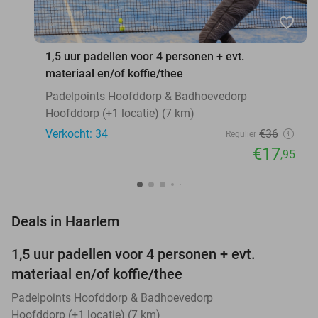
favorite_border
1,5 uur padellen voor 4 personen + evt.
materiaal en/of koffie/thee
Padelpoints Hoofddorp & Badhoevedorp
Hoofddorp (+1 locatie) (7 km)
Verkocht: 34
€36
Regulier
€17
,95
favorite_border
Deals in Haarlem
1,5 uur padellen voor 4 personen + evt.
50%
NEW
materiaal en/of koffie/thee
TODAY
Padelpoints Hoofddorp & Badhoevedorp
Hoofddorp (+1 locatie) (7 km)