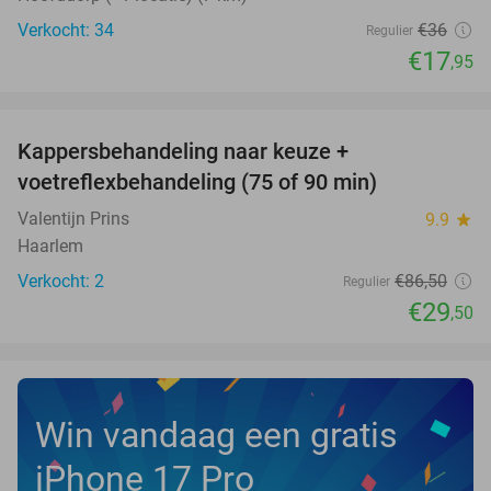
Verkocht: 34
€36
Regulier
€17
,95
favorite_border
Kappersbehandeling naar keuze +
66%
NEW
voetreflexbehandeling (75 of 90 min)
TODAY
Valentijn Prins
9.9
star
Haarlem
Verkocht: 2
€86
,50
Regulier
€29
,50
Win vandaag een gratis
iPhone 17 Pro