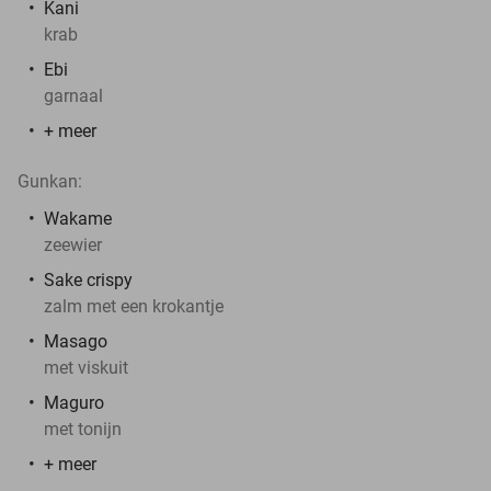
Kani
krab
Ebi
garnaal
+ meer
Gunkan:
Wakame
zeewier
Sake crispy
zalm met een krokantje
Masago
met viskuit
Maguro
met tonijn
+ meer