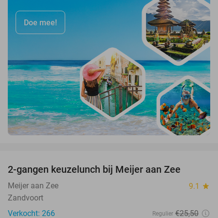
Doe mee!
favorite_border
2-gangen keuzelunch bij Meijer aan Zee
43%
Meijer aan Zee
9.1
star
Zandvoort
Verkocht: 266
€25
,50
Regulier