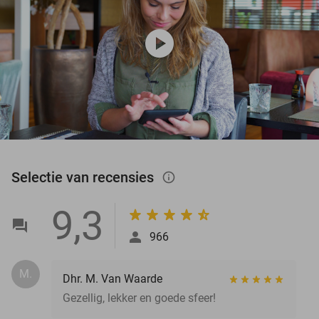
play_circle
Selectie van recensies
info_outlined
9,3
966
M.
Dhr. M. Van Waarde
Gezellig, lekker en goede sfeer!