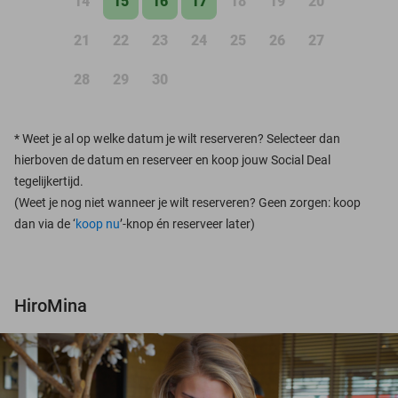
14
15
16
17
18
19
20
21
22
23
24
25
26
27
28
29
30
*
Weet je al op welke datum je wilt reserveren? Selecteer dan
hierboven de datum en reserveer en koop jouw Social Deal
tegelijkertijd.
(Weet je nog niet wanneer je wilt reserveren? Geen zorgen: koop
dan via de ‘
koop nu
’-knop én reserveer later)
HiroMina