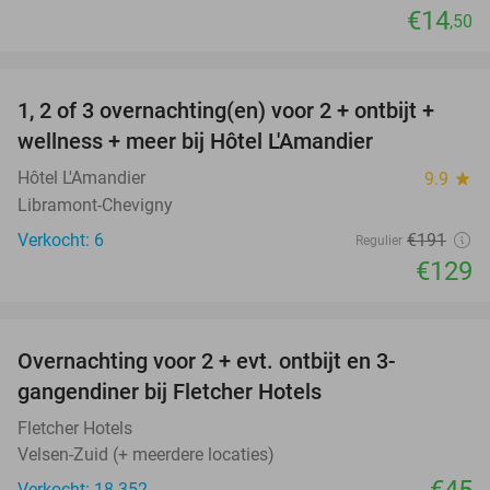
€14
,50
favorite_border
1, 2 of 3 overnachting(en) voor 2 + ontbijt +
32%
NEW
wellness + meer bij Hôtel L'Amandier
TODAY
Hôtel L'Amandier
9.9
star
Libramont-Chevigny
Verkocht: 6
€191
Regulier
€129
favorite_border
Overnachting voor 2 + evt. ontbijt en 3-
gangendiner bij Fletcher Hotels
Fletcher Hotels
Velsen-Zuid (+ meerdere locaties)
Verkocht: 18.352