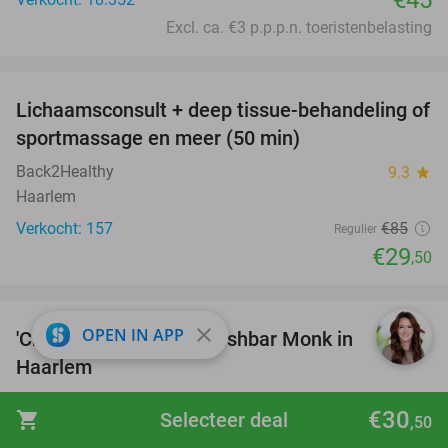
€45
Excl. ca. €3 p.p.p.n. toeristenbelasting
favorite_border
Lichaamsconsult + deep tissue-behandeling of
65%
sportmassage en meer (50 min)
Back2Healthy
9.3
star
Haarlem
Verkocht: 157
€85
Regulier
€29
,50
favorite_border
close
OPEN IN APP
'Chef's Table'-diner bij Fishbar Monk in
30%
Haarlem
Fishbar Monk
9.6
star
€30
shopping_cart
Selecteer deal
,50
Haarlem