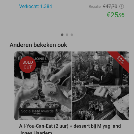
Verkocht: 1.384
€47
,70
Regulier
€25
,95
Anderen bekeken ook
32%
SOLD
OUT
All-You-Can-Eat (2 uur) + dessert bij Miyagi and
Jones Haarlem