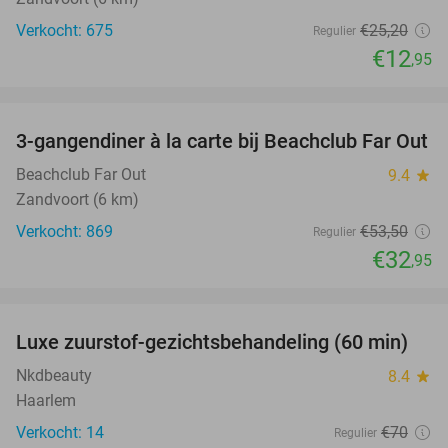
Verkocht: 675
€25
,20
Regulier
€12
,95
favorite_border
3-gangendiner à la carte bij Beachclub Far Out
38%
Beachclub Far Out
9.4
star
Zandvoort (6 km)
Verkocht: 869
€53
,50
Regulier
€32
,95
favorite_border
Luxe zuurstof-gezichtsbehandeling (60 min)
59%
Nkdbeauty
8.4
star
Haarlem
Verkocht: 14
€70
Regulier