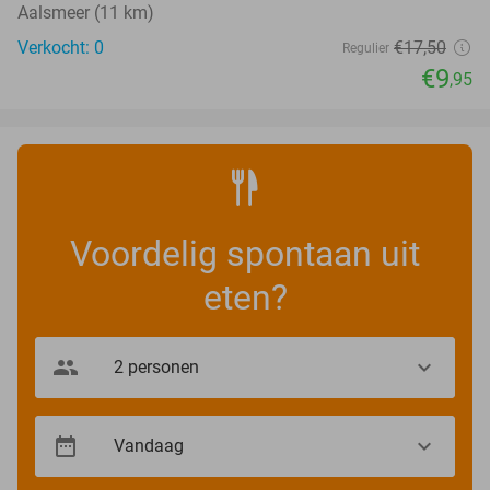
Aalsmeer (11 km)
Verkocht: 0
€17
,50
Regulier
€9
,95
Voordelig spontaan uit
eten?