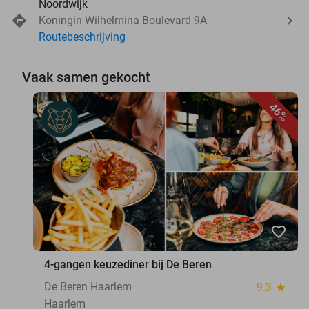
Noordwijk
Koningin Wilhelmina Boulevard 9A
Routebeschrijving
Vaak samen gekocht
46%
favorite_border
4-gangen keuzediner bij De Beren
De Beren Haarlem
9.3
star
Haarlem