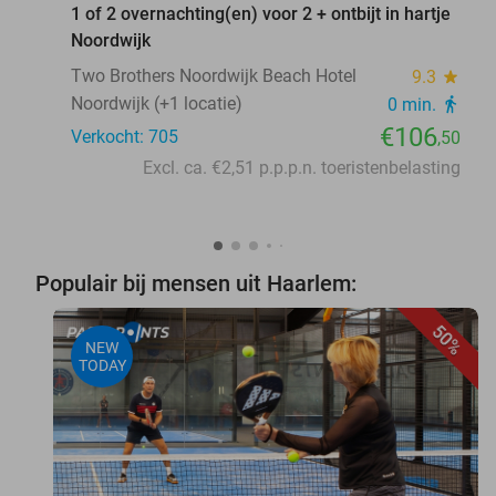
1 of 2 overnachting(en) voor 2 + ontbijt in hartje
Noordwijk
Two Brothers Noordwijk Beach Hotel
9.3
star
Noordwijk (+1 locatie)
0 min.
directions_walk
€106
Verkocht: 705
,50
Excl. ca. €2,51 p.p.p.n. toeristenbelasting
Populair bij mensen uit Haarlem:
50%
NEW
TODAY