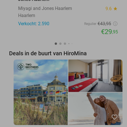
Miyagi and Jones Haarlem
9.6
star
Haarlem
Verkocht: 2.590
€43
,95
Regulier
€29
,95
Deals in de buurt van HiroMina
favorite_border