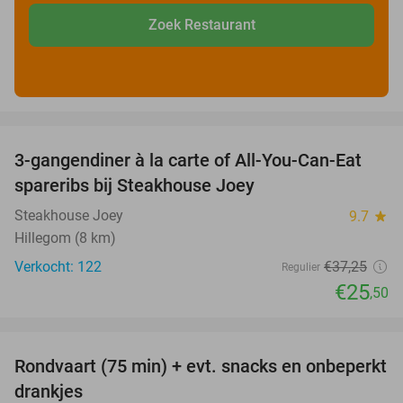
Zoek Restaurant
favorite_border
3-gangendiner à la carte of All-You-Can-Eat
32%
spareribs bij Steakhouse Joey
Steakhouse Joey
9.7
star
Hillegom (8 km)
Verkocht: 122
€37
,25
Regulier
€25
,50
favorite_border
Rondvaart (75 min) + evt. snacks en onbeperkt
50%
drankjes