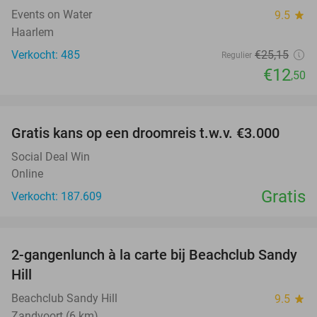
Events on Water
9.5
star
Haarlem
Verkocht: 485
€25
,15
Regulier
€12
,50
favorite_border
Gratis kans op een droomreis t.w.v. €3.000
Social Deal Win
Online
Gratis
Verkocht: 187.609
favorite_border
2-gangenlunch à la carte bij Beachclub Sandy
49%
Hill
Beachclub Sandy Hill
9.5
star
Zandvoort (6 km)