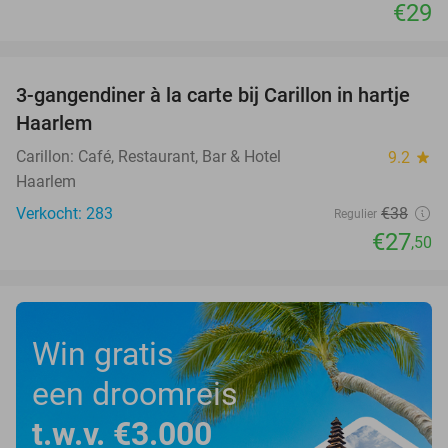
€29
favorite_border
3-gangendiner à la carte bij Carillon in hartje
28%
Haarlem
Carillon: Café, Restaurant, Bar & Hotel
9.2
star
Haarlem
Verkocht: 283
€38
Regulier
€27
,50
Win gratis
een droomreis
t.w.v. €3.000