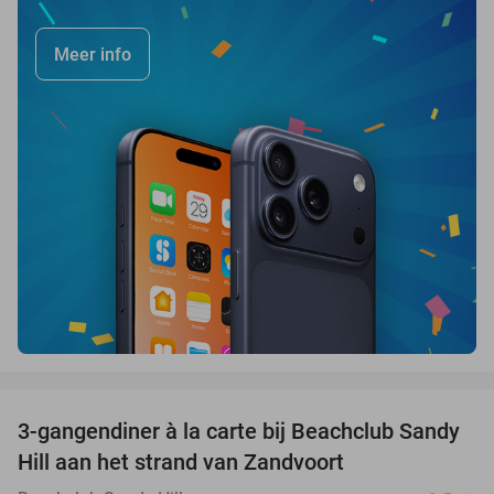
Meer info
favorite_border
3-gangendiner à la carte bij Beachclub Sandy
34%
Hill aan het strand van Zandvoort