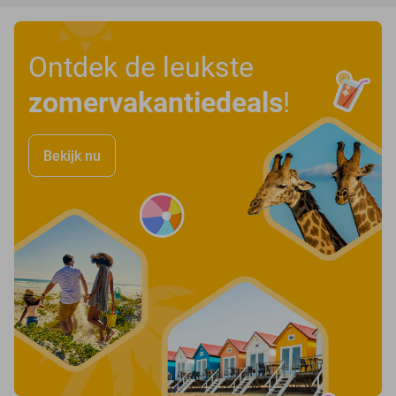
Ontdek de leukste
zomervakantiedeals
!
Bekijk nu