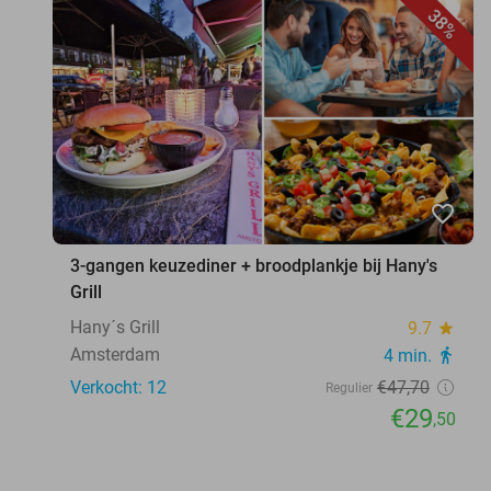
38%
favorite_border
3-gangen keuzediner + broodplankje bij Hany's
Grill
Hany´s Grill
9.7
star
Amsterdam
4 min.
directions_walk
Verkocht: 12
€47
,70
Regulier
€29
,50