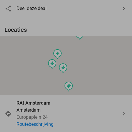
Deel deze deal
Locaties
events
events
events
events
events
RAI Amsterdam
Amsterdam
Europaplein 24
Routebeschrijving