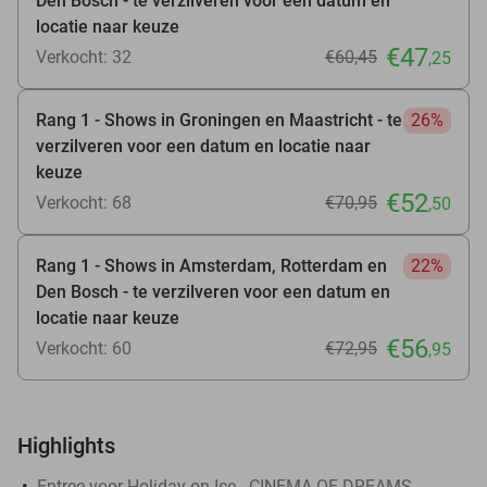
Den Bosch - te verzilveren voor een datum en
locatie naar keuze
€47
Verkocht: 32
€60
,45
,25
Rang 1 - Shows in Groningen en Maastricht - te
26%
verzilveren voor een datum en locatie naar
keuze
€52
Verkocht: 68
€70
,95
,50
Rang 1 - Shows in Amsterdam, Rotterdam en
22%
Den Bosch - te verzilveren voor een datum en
locatie naar keuze
€56
Verkocht: 60
€72
,95
,95
Highlights
Entree voor Holiday on Ice - CINEMA OF DREAMS