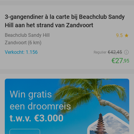
favorite_border
3-gangendiner à la carte bij Beachclub Sandy
34%
Hill aan het strand van Zandvoort
Beachclub Sandy Hill
9.5
star
Zandvoort (6 km)
Verkocht: 1.156
€42
,45
Regulier
€27
,95
Win gratis
een droomreis
t.w.v. €3.000