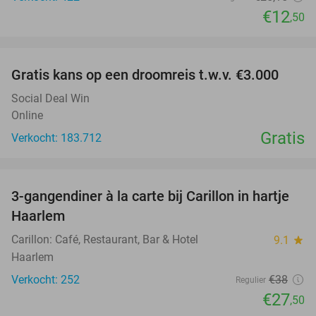
€12
,50
favorite_border
Gratis kans op een droomreis t.w.v. €3.000
Social Deal Win
Online
Gratis
Verkocht: 183.712
favorite_border
3-gangendiner à la carte bij Carillon in hartje
28%
Haarlem
Carillon: Café, Restaurant, Bar & Hotel
9.1
star
Haarlem
Verkocht: 252
€38
Regulier
€27
,50