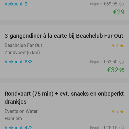
Verkocht: 2
€69
,95
Regulier
€29
favorite_border
3-gangendiner à la carte bij Beachclub Far Out
38%
Beachclub Far Out
9.4
star
Zandvoort (6 km)
Verkocht: 833
€53
,50
Regulier
€32
,95
favorite_border
Rondvaart (75 min) + evt. snacks en onbeperkt
50%
drankjes
Events on Water
9.5
star
Haarlem
Verkocht: 422
€25
,15
Regulier