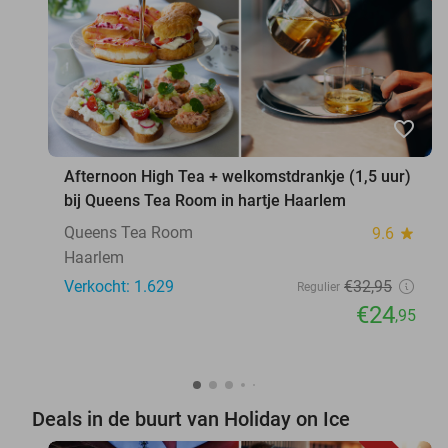
favorite_border
Afternoon High Tea + welkomstdrankje (1,5 uur)
bij Queens Tea Room in hartje Haarlem
Queens Tea Room
9.6
star
Haarlem
Verkocht: 1.629
€32
,95
Regulier
€24
,95
Deals in de buurt van Holiday on Ice