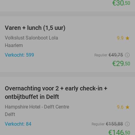
€30
,50
favorite_border
Varen + lunch (1,5 uur)
41%
Volkslust Salonboot Lola
9.9
star
Haarlem
Verkocht: 599
€49
,75
Regulier
€29
,50
favorite_border
Overnachting voor 2 + early check-in +
6%
ontbijtbuffet in Delft
Hampshire Hotel - Delft Centre
9.6
star
Delft
Verkocht: 84
€155
,88
Regulier
€146
,50