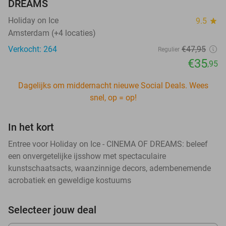
DREAMS
Holiday on Ice
9.5
star
Amsterdam (+4 locaties)
Verkocht: 264
€47
,95
Regulier
€35
,95
Dagelijks om middernacht nieuwe Social Deals. Wees
snel, op = op!
In het kort
Entree voor Holiday on Ice - CINEMA OF DREAMS: beleef
een onvergetelijke ijsshow met spectaculaire
kunstschaatsacts, waanzinnige decors, adembenemende
acrobatiek en geweldige kostuums
Selecteer jouw deal