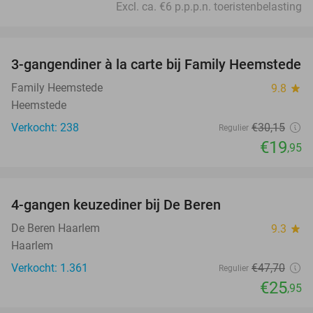
Excl. ca. €6 p.p.p.n. toeristenbelasting
favorite_border
3-gangendiner à la carte bij Family Heemstede
34%
Family Heemstede
9.8
star
Heemstede
Verkocht: 238
€30
,15
Regulier
€19
,95
favorite_border
4-gangen keuzediner bij De Beren
46%
De Beren Haarlem
9.3
star
Haarlem
Verkocht: 1.361
€47
,70
Regulier
€25
,95