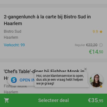
favorite_border
2-gangenlunch à la carte bij Bistro Sud in
35%
Haarlem
Bistro Sud
9.9
star
Haarlem
Verkocht: 99
€22
,20
Regulier
€14
,50
favorite_border
'Chef's Table'-diner bij Fishbar Monk in
30%
Haarlem
close
OPEN IN APP
Fishbar Monk
9.7
star
Haarlem
€35
Verkocht: 188
€60
shopping_cart
Selecteer deal
Regulier
,95
€42