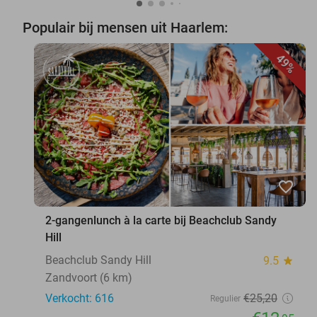
Populair bij mensen uit Haarlem:
49%
favorite_border
2-gangenlunch à la carte bij Beachclub Sandy
Hill
Beachclub Sandy Hill
9.5
star
Zandvoort (6 km)
Verkocht: 616
€25
,20
Regulier