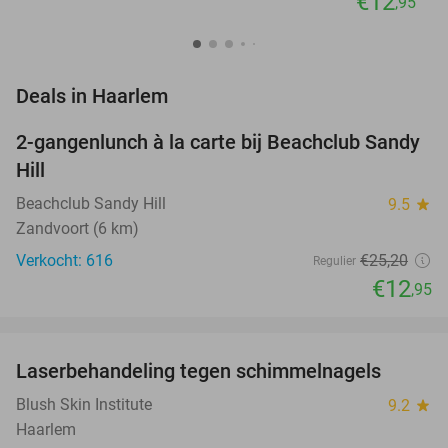
€12
,95
favorite_border
Deals in Haarlem
2-gangenlunch à la carte bij Beachclub Sandy
49%
Hill
Beachclub Sandy Hill
9.5
star
Zandvoort (6 km)
Verkocht: 616
€25
,20
Regulier
€12
,95
favorite_border
Laserbehandeling tegen schimmelnagels
59%
NEW
TODAY
Blush Skin Institute
9.2
star
Haarlem