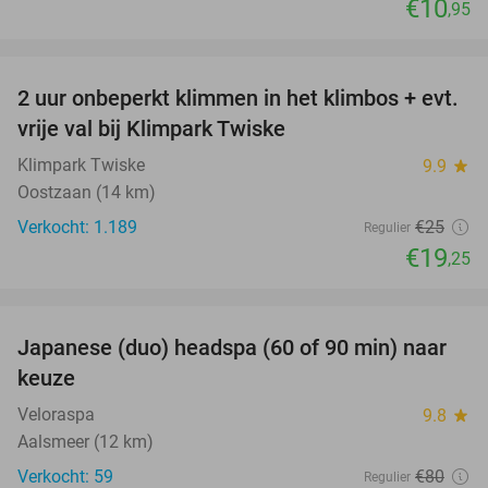
€10
,95
favorite_border
2 uur onbeperkt klimmen in het klimbos + evt.
23%
vrije val bij Klimpark Twiske
Klimpark Twiske
9.9
star
Oostzaan (14 km)
Verkocht: 1.189
€25
Regulier
€19
,25
favorite_border
Japanese (duo) headspa (60 of 90 min) naar
39%
keuze
Veloraspa
9.8
star
Aalsmeer (12 km)
Verkocht: 59
€80
Regulier