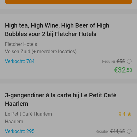
favorite_border
High tea, High Wine, High Beer of High
41%
Bubbles voor 2 bij Fletcher Hotels
Fletcher Hotels
Velsen-Zuid (+ meerdere locaties)
Verkocht: 784
€55
Regulier
€32
,50
favorite_border
3-gangendiner à la carte bij Le Petit Café
32%
Haarlem
Le Petit Café Haarlem
9.4
star
Haarlem
Verkocht: 295
€44
,65
Regulier