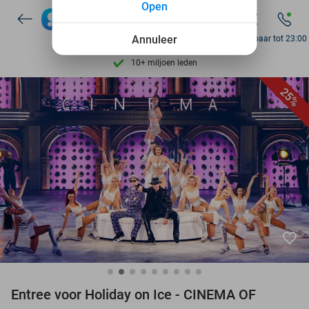
Open
Ontdek 15.000+ deals
7 dagen per week beschikbaar
Annuleer
Bereikbaar tot 23:00
10+ miljoen leden
9,4
op basis van
205.983 reviews
25%
Ontdek 15.000+ deals
7 dagen per week beschikbaar
10+ miljoen leden
favorite_border
Entree voor Holiday on Ice - CINEMA OF