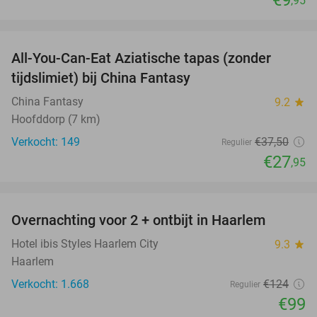
,95
favorite_border
All-You-Can-Eat Aziatische tapas (zonder
25%
tijdslimiet) bij China Fantasy
China Fantasy
9.2
star
Hoofddorp (7 km)
Verkocht: 149
€37
,50
Regulier
€27
,95
favorite_border
Overnachting voor 2 + ontbijt in Haarlem
20%
Hotel ibis Styles Haarlem City
9.3
star
Haarlem
Verkocht: 1.668
€124
Regulier
€99