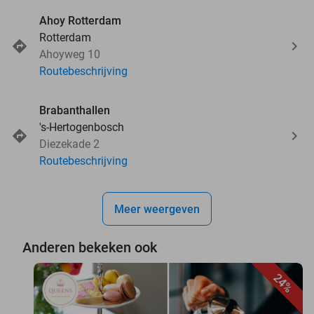
Ahoy Rotterdam
Rotterdam
Ahoyweg 10
Routebeschrijving
Brabanthallen
's-Hertogenbosch
Diezekade 2
Routebeschrijving
Meer weergeven
Anderen bekeken ook
24%