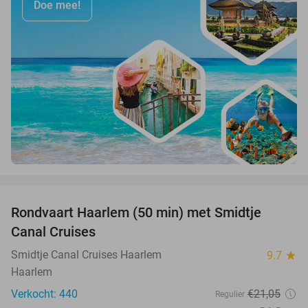
Doe mee!
favorite_border
Rondvaart Haarlem (50 min) met Smidtje
48%
Canal Cruises
Smidtje Canal Cruises Haarlem
9.7
star
Haarlem
Verkocht: 440
€21
,05
Regulier