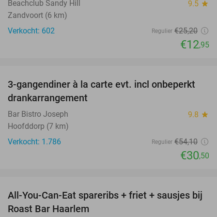
Beachclub Sandy Hill
9.5
star
Zandvoort (6 km)
Verkocht: 602
€25
,20
Regulier
€12
,95
favorite_border
3-gangendiner à la carte evt. incl onbeperkt
44%
drankarrangement
Bar Bistro Joseph
9.8
star
Hoofddorp (7 km)
Verkocht: 1.786
€54
,10
Regulier
€30
,50
favorite_border
All-You-Can-Eat spareribs + friet + sausjes bij
44%
Roast Bar Haarlem