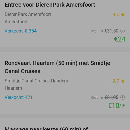
Entree voor DierenPark Amersfoort
24%
DierenPark Amersfoort
9.4
star
Amersfoort
Verkocht: 8.354
€31
,50
Regulier
€24
favorite_border
Rondvaart Haarlem (50 min) met Smidtje
48%
Canal Cruises
Smidtje Canal Cruises Haarlem
9.7
star
Haarlem
Verkocht: 421
€21
,05
Regulier
€10
,95
favorite_border
Massage naar keuze (60 min) of