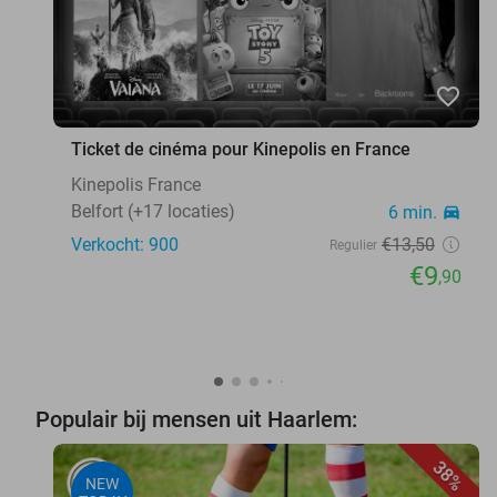
favorite_border
Ticket de cinéma pour Kinepolis en France
Kinepolis France
Belfort (+17 locaties)
6 min.
directions_car
Verkocht: 900
€13
,50
Regulier
€9
,90
Populair bij mensen uit Haarlem:
38%
NEW