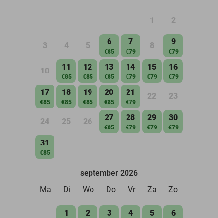
1
2
6
7
9
3
4
5
8
€85
€79
€79
11
12
13
14
15
16
10
€85
€85
€85
€79
€79
€79
17
18
19
20
21
22
23
€85
€85
€85
€85
€79
27
28
29
30
24
25
26
€85
€79
€79
€79
31
€85
september 2026
Ma
Di
Wo
Do
Vr
Za
Zo
1
2
3
4
5
6