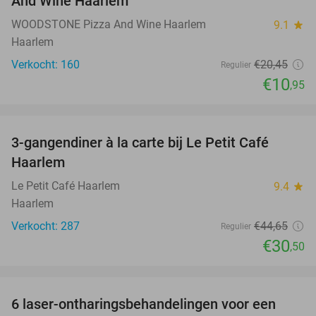
And Wine Haarlem
WOODSTONE Pizza And Wine Haarlem
9.1
star
Haarlem
Verkocht: 160
€20
,45
Regulier
€10
,95
favorite_border
3-gangendiner à la carte bij Le Petit Café
32%
Haarlem
Le Petit Café Haarlem
9.4
star
Haarlem
Verkocht: 287
€44
,65
Regulier
€30
,50
favorite_border
6 laser-ontharingsbehandelingen voor een
80%