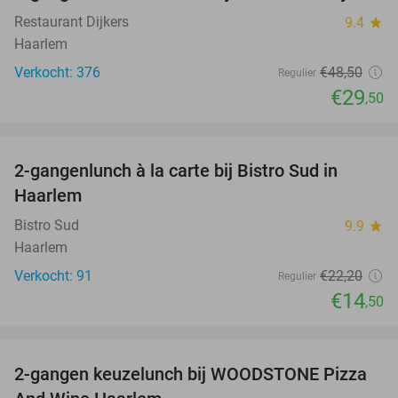
Restaurant Dijkers
9.4
star
Haarlem
Verkocht: 376
€48
,50
Regulier
€29
,50
favorite_border
2-gangenlunch à la carte bij Bistro Sud in
35%
Haarlem
Bistro Sud
9.9
star
Haarlem
Verkocht: 91
€22
,20
Regulier
€14
,50
favorite_border
2-gangen keuzelunch bij WOODSTONE Pizza
46%