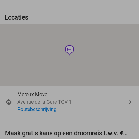
Locaties
hotel
Meroux-Moval
Avenue de la Gare TGV 1
Routebeschrijving
Maak gratis kans op een droomreis t.w.v. €3.000!