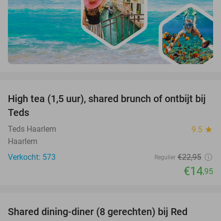
favorite_border
High tea (1,5 uur), shared brunch of ontbijt bij
35%
Teds
Teds Haarlem
9.5
star
Haarlem
Verkocht: 573
€22
,95
Regulier
€14
,95
favorite_border
Shared dining-diner (8 gerechten) bij Red
38%