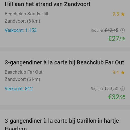
Hill aan het strand van Zandvoort
Beachclub Sandy Hill
9.5
star
Zandvoort (6 km)
Verkocht: 1.153
€42
,45
Regulier
€27
,95
favorite_border
3-gangendiner à la carte bij Beachclub Far Out
38%
Beachclub Far Out
9.4
star
Zandvoort (6 km)
Verkocht: 812
€53
,50
Regulier
€32
,95
favorite_border
3-gangendiner à la carte bij Carillon in hartje
28%
Haarlem