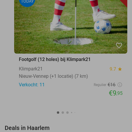
TODAY
favorite_border
Footgolf (12 holes) bij Klimpark21
Klimpark21
9.7
star
Nieuw-Vennep (+1 locatie) (7 km)
Verkocht: 11
€16
Regulier
€9
,95
favorite_border
Deals in Haarlem