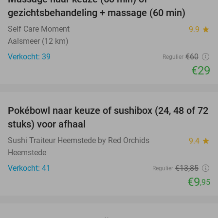
52%
gezichtsbehandeling + massage (60 min)
Self Care Moment
9.9
star
Aalsmeer (12 km)
Verkocht: 39
€60
Regulier
€29
favorite_border
Pokébowl naar keuze of sushibox (24, 48 of 72
28%
stuks) voor afhaal
Sushi Traiteur Heemstede by Red Orchids
9.4
star
Heemstede
Verkocht: 41
€13
,85
Regulier
€9
,95
favorite_border