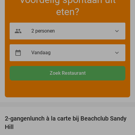
eten?
Zoek Restaurant
favorite_border
2-gangenlunch à la carte bij Beachclub Sandy
49%
Hill