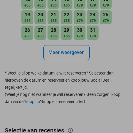
€85
€85
€85
€85
€79
€79
€79
19
20
21
22
23
24
25
€85
€85
€85
€85
€79
€79
€79
26
27
28
29
30
31
€85
€85
€85
€85
€79
€79
Meer weergeven
*
Weet je al op welke datum je wilt reserveren? Selecteer dan
hierboven de datum en reserveer en koop jouw Social Deal
tegelijkertijd.
(Weet je nog niet wanneer je wilt reserveren? Geen zorgen: koop
dan via de ‘
koop nu
’-knop én reserveer later)
Selectie van recensies
info_outlined