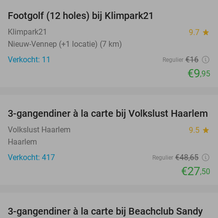
Footgolf (12 holes) bij Klimpark21
38%
NEW
TODAY
Klimpark21
9.7
star
Nieuw-Vennep (+1 locatie) (7 km)
Verkocht: 11
€16
Regulier
€9
,95
favorite_border
3-gangendiner à la carte bij Volkslust Haarlem
43%
Volkslust Haarlem
9.5
star
Haarlem
Verkocht: 417
€48
,65
Regulier
€27
,50
favorite_border
3-gangendiner à la carte bij Beachclub Sandy
34%