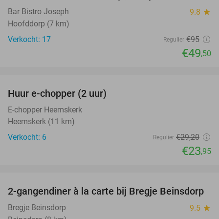
Bar Bistro Joseph
9.8
star
Hoofddorp (7 km)
Verkocht: 17
€95
Regulier
€49
,50
favorite_border
Huur e-chopper (2 uur)
18%
E-chopper Heemskerk
Heemskerk (11 km)
Verkocht: 6
€29
,20
Regulier
€23
,95
favorite_border
2-gangendiner à la carte bij Bregje Beinsdorp
12%
Bregje Beinsdorp
9.5
star