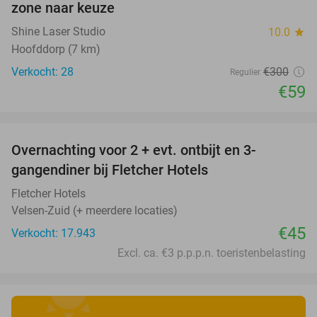
zone naar keuze
Shine Laser Studio
10.0
star
Hoofddorp (7 km)
Verkocht: 28
€300
Regulier
€59
favorite_border
Overnachting voor 2 + evt. ontbijt en 3-
gangendiner bij Fletcher Hotels
Fletcher Hotels
Velsen-Zuid (+ meerdere locaties)
€45
Verkocht: 17.943
Excl. ca. €3 p.p.p.n. toeristenbelasting