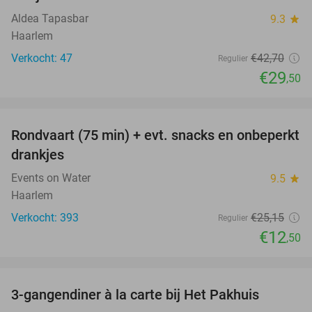
Aldea Tapasbar
9.3
star
Haarlem
Verkocht: 47
€42
,70
Regulier
€29
,50
favorite_border
Rondvaart (75 min) + evt. snacks en onbeperkt
50%
drankjes
Events on Water
9.5
star
Haarlem
Verkocht: 393
€25
,15
Regulier
€12
,50
favorite_border
3-gangendiner à la carte bij Het Pakhuis
26%