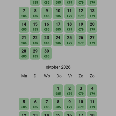
€85
€85
€85
€79
€79
€79
7
8
9
10
11
12
13
€85
€85
€85
€85
€79
€79
€79
14
15
16
17
18
19
20
€85
€85
€85
€85
€79
€79
€79
21
22
23
24
25
26
27
€85
€85
€85
€85
€79
€79
€79
28
29
30
€85
€85
€85
oktober 2026
Ma
Di
Wo
Do
Vr
Za
Zo
1
2
3
4
€85
€79
€79
€79
5
6
7
8
9
10
11
€85
€85
€85
€85
€79
€79
€79
12
13
14
15
16
17
18