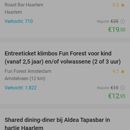
Roast Bar Haarlem
9.5
star
Haarlem
Verkocht: 710
€35
Regulier
€19
,50
favorite_border
Entreeticket klimbos Fun Forest voor kind
32%
(vanaf 2,5 jaar) en/of volwassene (2 of 3 uur)
Fun Forest Amsterdam
9.7
star
Amstelveen (12 km)
Verkocht: 1.822
€19
Regulier
€12
,95
favorite_border
Shared dining-diner bij Aldea Tapasbar in
31%
hartje Haarlem