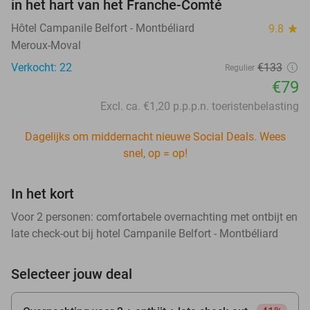
in het hart van het Franche-Comté
Hôtel Campanile Belfort - Montbéliard
9.8
star
Meroux-Moval
Verkocht: 22
€133
Regulier
€79
Excl. ca. €1,20 p.p.p.n. toeristenbelasting
Dagelijks om middernacht nieuwe Social Deals. Wees
snel, op = op!
In het kort
Voor 2 personen: comfortabele overnachting met ontbijt en
late check-out bij hotel Campanile Belfort - Montbéliard
Selecteer jouw deal