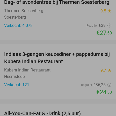
Dag- of avondentree bij Thermen Soesterberg
29%
Thermen Soesterberg
9.5
star
Soesterberg
Verkocht: 4.078
€39
Regulier
€27
,50
favorite_border
Indiaas 3-gangen keuzediner + pappadums bij
32%
Kubera Indian Restaurant
Kubera Indian Restaurant
9.7
star
Heemstede
Verkocht: 121
€36
,25
Regulier
€24
,50
favorite_border
All-You-Can-Eat & -Drink (2,5 uur)
48%