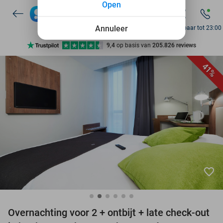
Open
7 dagen per week beschikbaar
10+ miljoen leden
Annuleer
Bereikbaar tot 23:00
9,4
op basis van
205.826 reviews
Ontdek 15.000+ deals
41%
7 dagen per week beschikbaar
10+ miljoen leden
favorite_border
Overnachting voor 2 + ontbijt + late check-out