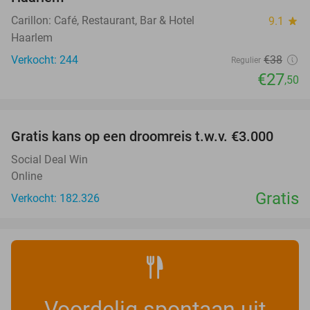
Carillon: Café, Restaurant, Bar & Hotel
9.1
star
Haarlem
Verkocht: 244
€38
Regulier
€27
,50
favorite_border
Gratis kans op een droomreis t.w.v. €3.000
Social Deal Win
Online
Gratis
Verkocht: 182.326
Voordelig spontaan uit