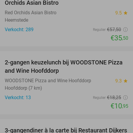
Orchids Asian Bistro
Red Orchids Asian Bistro
9.5
star
Heemstede
Verkocht: 289
€57
,50
Regulier
€35
,50
favorite_border
2-gangen keuzelunch bij WOODSTONE Pizza
40%
and Wine Hoofddorp
WOODSTONE Pizza and Wine Hoofddorp
9.3
star
Hoofddorp (7 km)
Verkocht: 13
€18
,25
Regulier
€10
,95
favorite_border
3-gangendiner à la carte bij Restaurant Dijkers
39%