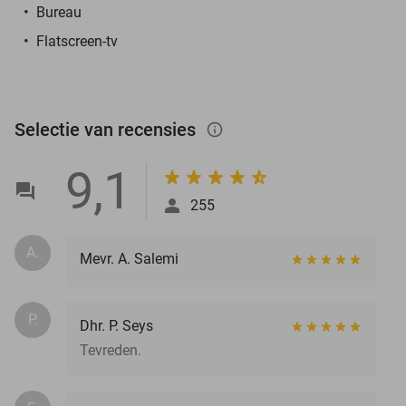
Bureau
Flatscreen-tv
Selectie van recensies
info_outlined
9,1
255
A.
Mevr. A. Salemi
P.
Dhr. P. Seys
Tevreden.