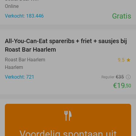
Online
Gratis
Verkocht: 183.446
favorite_border
All-You-Can-Eat spareribs + friet + sausjes bij
44%
Roast Bar Haarlem
Roast Bar Haarlem
9.5
star
Haarlem
Verkocht: 721
€35
Regulier
€19
,50
Voordelig spontaan uit