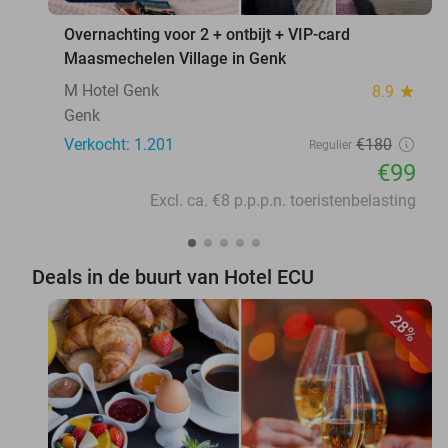
Overnachting voor 2 + ontbijt + VIP-card
Maasmechelen Village in Genk
M Hotel Genk
8.9
star
Genk
Verkocht: 1.201
€180
Regulier
€99
Excl. ca. €8 p.p.p.n. toeristenbelasting
Deals in de buurt van Hotel ECU
28%