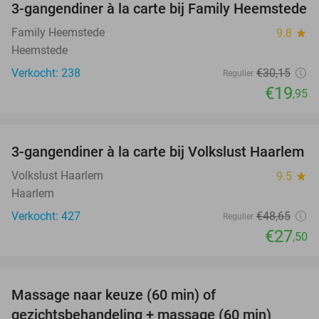
3-gangendiner à la carte bij Family Heemstede
34%
Family Heemstede
9.8
star
Heemstede
Verkocht: 238
€30
,15
Regulier
€19
,95
favorite_border
3-gangendiner à la carte bij Volkslust Haarlem
43%
Volkslust Haarlem
9.5
star
Haarlem
Verkocht: 427
€48
,65
Regulier
€27
,50
favorite_border
Massage naar keuze (60 min) of
52%
gezichtsbehandeling + massage (60 min)