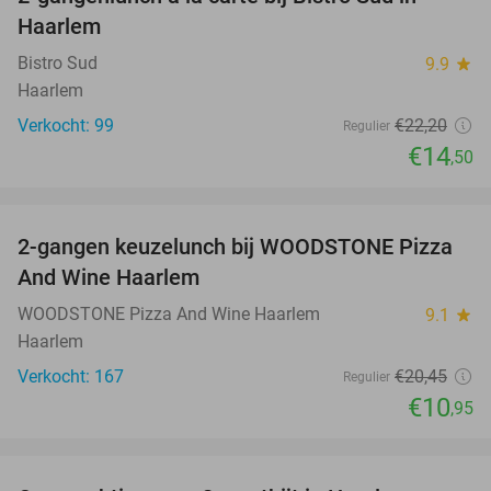
35%
Haarlem
Bistro Sud
9.9
star
Haarlem
Verkocht: 99
€22
,20
Regulier
€14
,50
favorite_border
2-gangen keuzelunch bij WOODSTONE Pizza
46%
And Wine Haarlem
WOODSTONE Pizza And Wine Haarlem
9.1
star
Haarlem
Verkocht: 167
€20
,45
Regulier
€10
,95
favorite_border