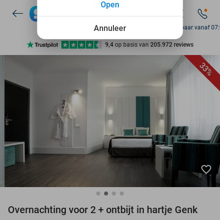
Open
7 dagen per week beschikbaar
10+ miljoen leden
Annuleer
Bereikbaar vanaf 07
9,4
op basis van
205.972 reviews
Ontdek 15.000+ deals
33%
7 dagen per week beschikbaar
10+ miljoen leden
favorite_border
Overnachting voor 2 + ontbijt in hartje Genk