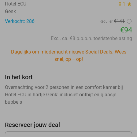
Hotel ECU
9.1
star
Genk
Verkocht: 286
€141
Regulier
€94
Excl. ca. €8 p.p.p.n. toeristenbelasting
Dagelijks om middernacht nieuwe Social Deals. Wees
snel, op = op!
In het kort
Overnachting voor 2 personen in een comfort kamer bij
Hotel ECU in hartje Genk: inclusief ontbijt en glaasje
bubbels
Reserveer jouw deal