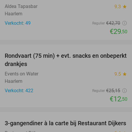
Aldea Tapasbar
9.3
star
Haarlem
Verkocht: 49
€42
,70
Regulier
€29
,50
favorite_border
Rondvaart (75 min) + evt. snacks en onbeperkt
50%
drankjes
Events on Water
9.5
star
Haarlem
Verkocht: 422
€25
,15
Regulier
€12
,50
favorite_border
3-gangendiner à la carte bij Restaurant Dijkers
39%