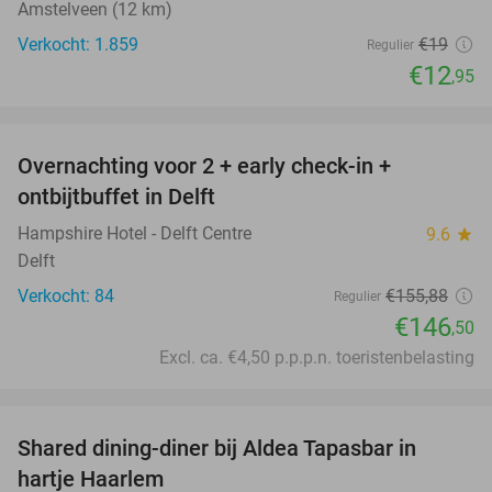
Amstelveen (12 km)
Verkocht: 1.859
€19
Regulier
€12
,95
favorite_border
Overnachting voor 2 + early check-in +
6%
ontbijtbuffet in Delft
Hampshire Hotel - Delft Centre
9.6
star
Delft
Verkocht: 84
€155
,88
Regulier
€146
,50
Excl. ca. €4,50 p.p.p.n. toeristenbelasting
favorite_border
Shared dining-diner bij Aldea Tapasbar in
31%
hartje Haarlem