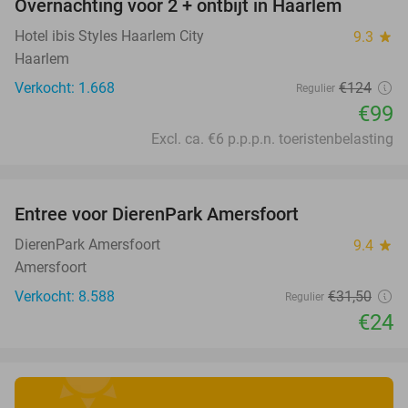
Overnachting voor 2 + ontbijt in Haarlem
20%
Hotel ibis Styles Haarlem City
9.3
star
Haarlem
Verkocht: 1.668
€124
Regulier
€99
Excl. ca. €6 p.p.p.n. toeristenbelasting
favorite_border
Entree voor DierenPark Amersfoort
24%
DierenPark Amersfoort
9.4
star
Amersfoort
Verkocht: 8.588
€31
,50
Regulier
€24