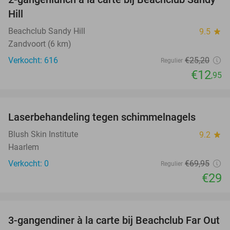
49%
Hill
Beachclub Sandy Hill
9.5
star
Zandvoort (6 km)
Verkocht: 616
€25
,20
Regulier
€12
,95
favorite_border
Laserbehandeling tegen schimmelnagels
59%
NEW
TODAY
Blush Skin Institute
9.2
star
Haarlem
Verkocht: 0
€69
,95
Regulier
€29
favorite_border
3-gangendiner à la carte bij Beachclub Far Out
38%