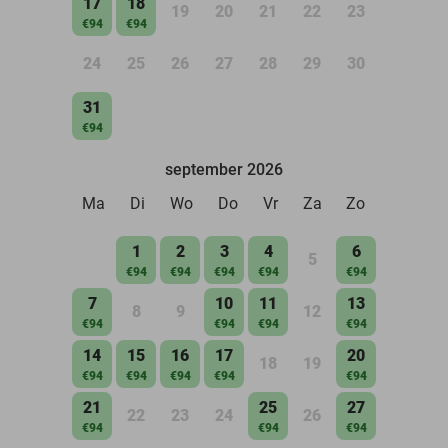
17
18
19
20
21
22
23
€94
€94
24
25
26
27
28
29
30
31
€94
september 2026
Ma
Di
Wo
Do
Vr
Za
Zo
1
2
3
4
6
5
€94
€94
€94
€94
€94
7
10
11
13
8
9
12
€94
€94
€94
€94
14
15
16
17
20
18
19
€94
€94
€94
€94
€94
21
25
27
22
23
24
26
€94
€94
€94