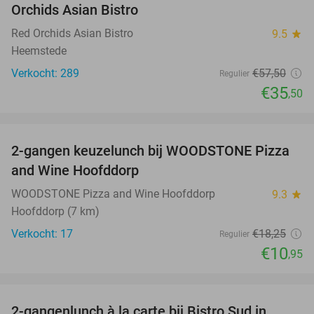
Orchids Asian Bistro
Red Orchids Asian Bistro
9.5
star
Heemstede
Verkocht: 289
€57
,50
Regulier
€35
,50
favorite_border
2-gangen keuzelunch bij WOODSTONE Pizza
40%
and Wine Hoofddorp
WOODSTONE Pizza and Wine Hoofddorp
9.3
star
Hoofddorp (7 km)
Verkocht: 17
€18
,25
Regulier
€10
,95
favorite_border
2-gangenlunch à la carte bij Bistro Sud in