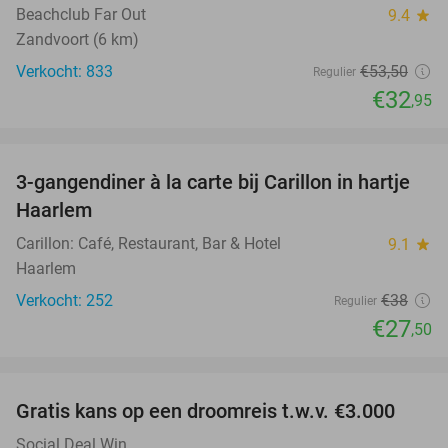
Beachclub Far Out
9.4
star
Zandvoort (6 km)
Verkocht: 833
€53
,50
Regulier
€32
,95
favorite_border
3-gangendiner à la carte bij Carillon in hartje
28%
Haarlem
Carillon: Café, Restaurant, Bar & Hotel
9.1
star
Haarlem
Verkocht: 252
€38
Regulier
€27
,50
favorite_border
Gratis kans op een droomreis t.w.v. €3.000
Social Deal Win