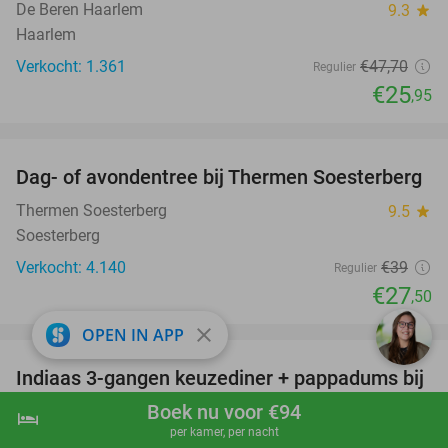
De Beren Haarlem
9.3
star
Haarlem
Verkocht: 1.361
€47
,70
Regulier
€25
,95
favorite_border
Dag- of avondentree bij Thermen Soesterberg
29%
Thermen Soesterberg
9.5
star
Soesterberg
Verkocht: 4.140
€39
Regulier
€27
,50
favorite_border
close
OPEN IN APP
Indiaas 3-gangen keuzediner + pappadums bij
32%
Kubera Indian Restaurant
Boek nu voor €94
hotel
shopping_cart
Boek nu
navigate_next
per kamer, per nacht
Kubera Indian Restaurant
9.7
star