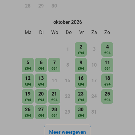
28
29
30
oktober 2026
Ma
Di
Wo
Do
Vr
Za
Zo
2
4
1
3
€94
€94
5
6
7
9
11
8
10
€94
€94
€94
€94
€94
12
13
16
18
14
15
17
€94
€94
€94
€94
19
20
21
23
25
22
24
€94
€94
€94
€94
€94
26
27
28
30
29
31
€94
€94
€94
€94
Meer weergeven