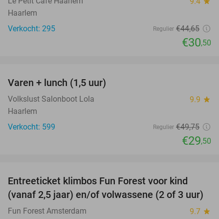
Le Petit Café Haarlem
9.4
star
Haarlem
Verkocht: 295
€44
,65
Regulier
€30
,50
favorite_border
Varen + lunch (1,5 uur)
41%
Volkslust Salonboot Lola
9.9
star
Haarlem
Verkocht: 599
€49
,75
Regulier
€29
,50
favorite_border
Entreeticket klimbos Fun Forest voor kind
32%
(vanaf 2,5 jaar) en/of volwassene (2 of 3 uur)
Fun Forest Amsterdam
9.7
star