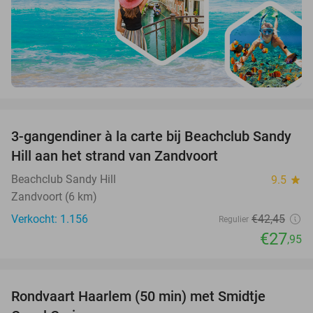
favorite_border
3-gangendiner à la carte bij Beachclub Sandy
34%
Hill aan het strand van Zandvoort
Beachclub Sandy Hill
9.5
star
Zandvoort (6 km)
Verkocht: 1.156
€42
,45
Regulier
€27
,95
favorite_border
Rondvaart Haarlem (50 min) met Smidtje
48%