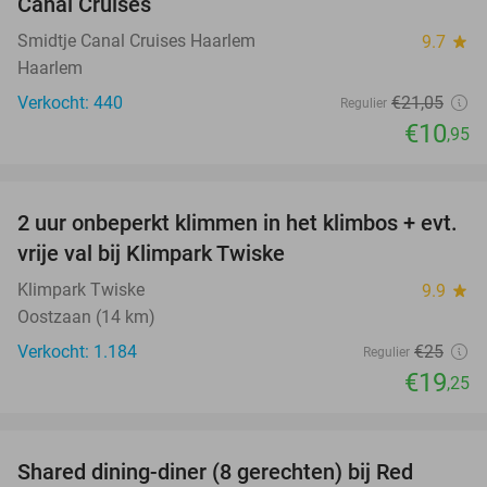
Canal Cruises
Smidtje Canal Cruises Haarlem
9.7
star
Haarlem
Verkocht: 440
€21
,05
Regulier
€10
,95
favorite_border
2 uur onbeperkt klimmen in het klimbos + evt.
23%
vrije val bij Klimpark Twiske
Klimpark Twiske
9.9
star
Oostzaan (14 km)
Verkocht: 1.184
€25
Regulier
€19
,25
favorite_border
Shared dining-diner (8 gerechten) bij Red
38%