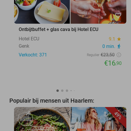
favorite_border
Ontbijtbuffet + glas cava bij Hotel ECU
Hotel ECU
9.1
star
Genk
0 min.
directions_walk
Verkocht: 371
€23
,50
Regulier
€16
,90
Populair bij mensen uit Haarlem:
49%