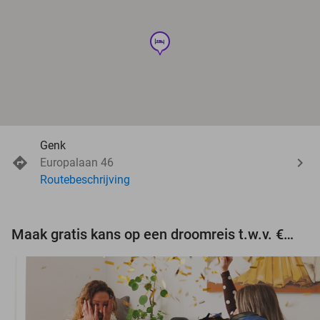
hotel
Genk
Europalaan 46
Routebeschrijving
Maak gratis kans op een droomreis t.w.v. €3.000!