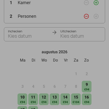
remove_circle_outline
add_circle_outline
1
Kamer
remove_circle_outline
add_circle_outline
2
Personen
Inchecken
Uitchecken
Kies datum
Kies datum
augustus 2026
Ma
Di
Wo
Do
Vr
Za
Zo
1
2
9
3
4
5
6
7
8
€94
10
11
12
13
14
15
16
€94
€94
€94
€94
€94
€104
€94