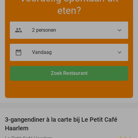
eten?
Zoek Restaurant
favorite_border
3-gangendiner à la carte bij Le Petit Café
32%
Haarlem