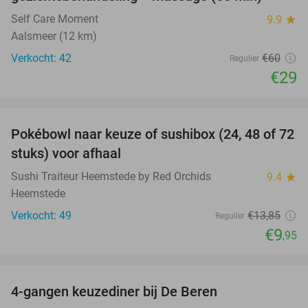
Self Care Moment
9.9
star
Aalsmeer (12 km)
Verkocht: 42
€60
Regulier
€29
favorite_border
Pokébowl naar keuze of sushibox (24, 48 of 72
28%
stuks) voor afhaal
Sushi Traiteur Heemstede by Red Orchids
9.4
star
Heemstede
Verkocht: 49
€13
,85
Regulier
€9
,95
favorite_border
4-gangen keuzediner bij De Beren
46%