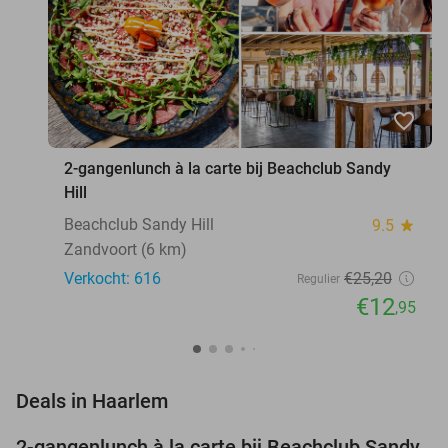
favorite_border
2-gangenlunch à la carte bij Beachclub Sandy
Hill
Beachclub Sandy Hill
9.5
star
Zandvoort (6 km)
Verkocht: 616
€25
,20
Regulier
€12
,95
favorite_border
Deals in Haarlem
2-gangenlunch à la carte bij Beachclub Sandy