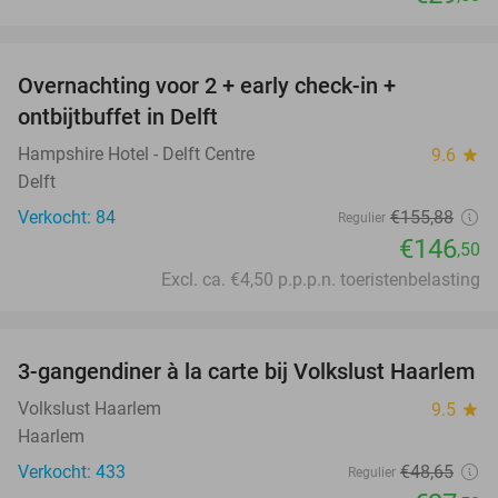
favorite_border
Overnachting voor 2 + early check-in +
6%
ontbijtbuffet in Delft
Hampshire Hotel - Delft Centre
9.6
star
Delft
Verkocht: 84
€155
,88
Regulier
€146
,50
Excl. ca. €4,50 p.p.p.n. toeristenbelasting
favorite_border
3-gangendiner à la carte bij Volkslust Haarlem
43%
Volkslust Haarlem
9.5
star
Haarlem
Verkocht: 433
€48
,65
Regulier