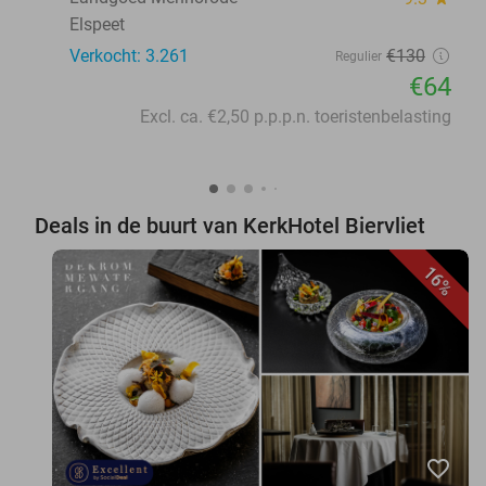
Elspeet
Verkocht: 3.261
€130
Regulier
€64
Excl. ca. €2,50 p.p.p.n. toeristenbelasting
Deals in de buurt van KerkHotel Biervliet
16%
favorite_border