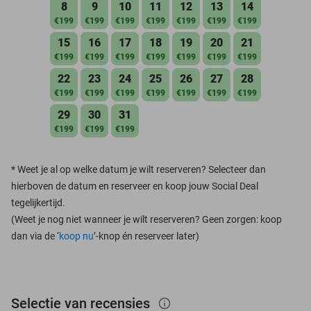
8
9
10
11
12
13
14
€199
€199
€199
€199
€199
€199
€199
15
16
17
18
19
20
21
€199
€199
€199
€199
€199
€199
€199
22
23
24
25
26
27
28
€199
€199
€199
€199
€199
€199
€199
29
30
31
€199
€199
€199
*
Weet je al op welke datum je wilt reserveren? Selecteer dan
hierboven de datum en reserveer en koop jouw Social Deal
tegelijkertijd.
(Weet je nog niet wanneer je wilt reserveren? Geen zorgen: koop
dan via de ‘
koop nu
’-knop én reserveer later)
Selectie van recensies
info_outlined