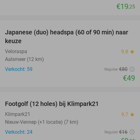
€19
,25
favorite_border
Japanese (duo) headspa (60 of 90 min) naar
39%
keuze
Veloraspa
9.8
star
Aalsmeer (12 km)
Verkocht: 59
€80
Regulier
€49
favorite_border
Footgolf (12 holes) bij Klimpark21
38%
Klimpark21
9.7
star
Nieuw-Vennep (+1 locatie) (7 km)
Verkocht: 24
€16
Regulier