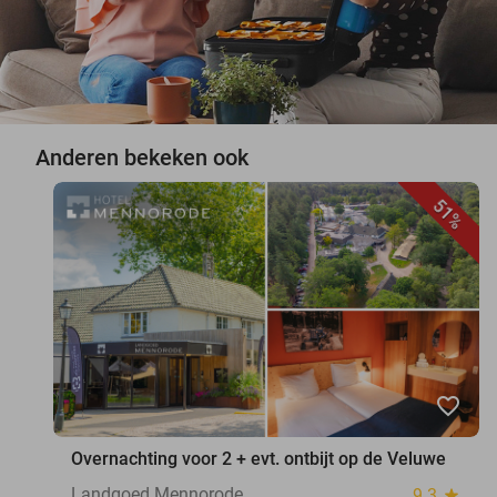
Anderen bekeken ook
51%
favorite_border
Overnachting voor 2 + evt. ontbijt op de Veluwe
Landgoed Mennorode
9.3
star