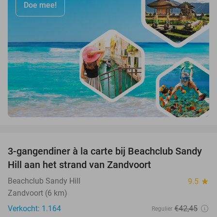
Doe mee!
favorite_border
3-gangendiner à la carte bij Beachclub Sandy
34%
Hill aan het strand van Zandvoort
Beachclub Sandy Hill
9.5
star
Zandvoort (6 km)
Verkocht: 1.164
€42
,45
Regulier