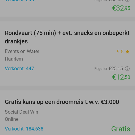
€32
,95
favorite_border
Rondvaart (75 min) + evt. snacks en onbeperkt
50%
drankjes
Events on Water
9.5
star
Haarlem
Verkocht: 447
€25
,15
Regulier
€12
,50
favorite_border
Gratis kans op een droomreis t.w.v. €3.000
Social Deal Win
Online
Gratis
Verkocht: 184.638