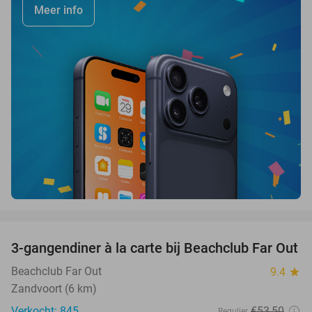
Meer info
favorite_border
3-gangendiner à la carte bij Beachclub Far Out
38%
Beachclub Far Out
9.4
star
Zandvoort (6 km)
Verkocht: 845
€53
,50
Regulier