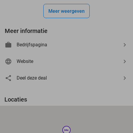
Meer weergeven
Meer informatie
Bedrijfspagina
Website
Deel deze deal
Locaties
hotel