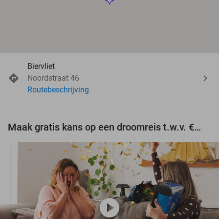
Biervliet
Noordstraat 46
Routebeschrijving
Maak gratis kans op een droomreis t.w.v. €3.000!
play_circle