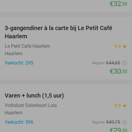
€32
,50
favorite_border
3-gangendiner à la carte bij Le Petit Café
32%
Haarlem
Le Petit Café Haarlem
9.4
star
Haarlem
Verkocht: 295
€44
,65
Regulier
€30
,50
favorite_border
Varen + lunch (1,5 uur)
41%
Volkslust Salonboot Lola
9.9
star
Haarlem
Verkocht: 596
€49
,75
Regulier
€29
,50