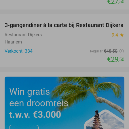
€27
,50
favorite_border
3-gangendiner à la carte bij Restaurant Dijkers
39%
Restaurant Dijkers
9.4
star
Haarlem
Verkocht: 384
€48
,50
Regulier
€29
,50
Win gratis
een droomreis
t.w.v. €3.000