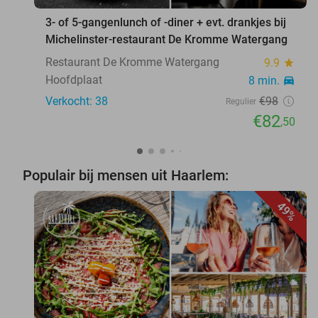
3- of 5-gangenlunch of -diner + evt. drankjes bij
Michelinster-restaurant De Kromme Watergang
Restaurant De Kromme Watergang
9.9
star
Hoofdplaat
8 min.
directions_car
Verkocht: 38
€98
Regulier
€82
,50
Populair bij mensen uit Haarlem:
49%