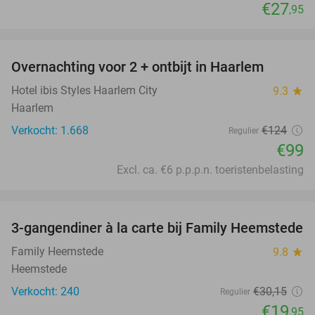
€27
,95
favorite_border
Overnachting voor 2 + ontbijt in Haarlem
20%
Hotel ibis Styles Haarlem City
9.3
star
Haarlem
Verkocht: 1.668
€124
Regulier
€99
Excl. ca. €6 p.p.p.n. toeristenbelasting
favorite_border
3-gangendiner à la carte bij Family Heemstede
34%
Family Heemstede
9.8
star
Heemstede
Verkocht: 240
€30
,15
Regulier
€19
,95