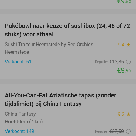
€9
,95
favorite_border
Pokébowl naar keuze of sushibox (24, 48 of 72
28%
stuks) voor afhaal
Sushi Traiteur Heemstede by Red Orchids
9.4
star
Heemstede
Verkocht: 51
€13
,85
Regulier
€9
,95
favorite_border
All-You-Can-Eat Aziatische tapas (zonder
25%
tijdslimiet) bij China Fantasy
China Fantasy
9.2
star
Hoofddorp (7 km)
Verkocht: 149
€37
,50
Regulier