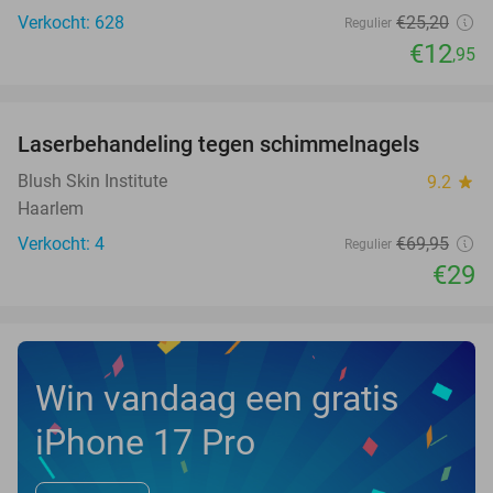
Verkocht: 628
€25
,20
Regulier
€12
,95
favorite_border
Laserbehandeling tegen schimmelnagels
59%
NEW
TODAY
Blush Skin Institute
9.2
star
Haarlem
Verkocht: 4
€69
,95
Regulier
€29
Win vandaag een gratis
iPhone 17 Pro