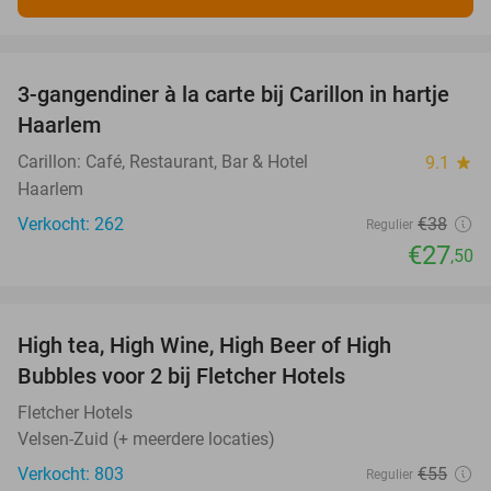
favorite_border
3-gangendiner à la carte bij Carillon in hartje
28%
Haarlem
Carillon: Café, Restaurant, Bar & Hotel
9.1
star
Haarlem
Verkocht: 262
€38
Regulier
€27
,50
favorite_border
High tea, High Wine, High Beer of High
41%
Bubbles voor 2 bij Fletcher Hotels
Fletcher Hotels
Velsen-Zuid (+ meerdere locaties)
Verkocht: 803
€55
Regulier