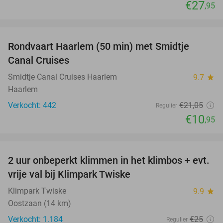
€27
,95
favorite_border
Rondvaart Haarlem (50 min) met Smidtje
48%
Canal Cruises
Smidtje Canal Cruises Haarlem
9.7
star
Haarlem
Verkocht: 442
€21
,05
Regulier
€10
,95
favorite_border
2 uur onbeperkt klimmen in het klimbos + evt.
23%
vrije val bij Klimpark Twiske
Klimpark Twiske
9.9
star
Oostzaan (14 km)
Verkocht: 1.184
€25
Regulier