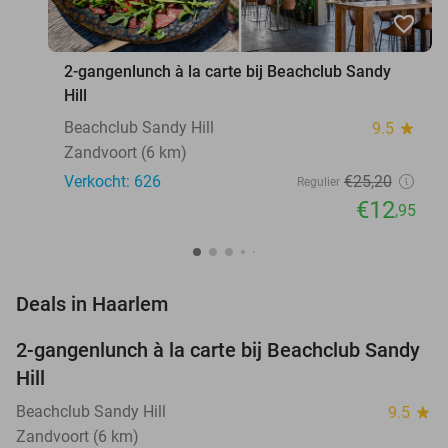
favorite_border
2-gangenlunch à la carte bij Beachclub Sandy
Hill
Beachclub Sandy Hill
9.5
star
Zandvoort (6 km)
Verkocht: 626
€25
,20
Regulier
€12
,95
favorite_border
Deals in Haarlem
2-gangenlunch à la carte bij Beachclub Sandy
49%
Hill
Beachclub Sandy Hill
9.5
star
Zandvoort (6 km)