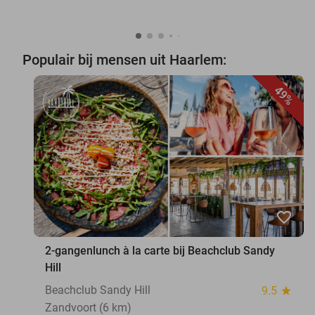
Populair bij mensen uit Haarlem:
49%
favorite_border
2-gangenlunch à la carte bij Beachclub Sandy
Hill
Beachclub Sandy Hill
9.5
star
Zandvoort (6 km)