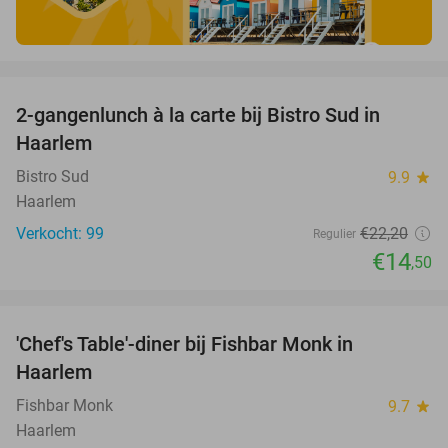
favorite_border
2-gangenlunch à la carte bij Bistro Sud in
35%
Haarlem
Bistro Sud
9.9
star
Haarlem
Verkocht: 99
€22
,20
Regulier
€14
,50
favorite_border
'Chef's Table'-diner bij Fishbar Monk in
30%
Haarlem
Fishbar Monk
9.7
star
Haarlem