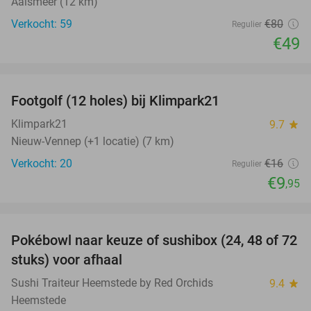
Aalsmeer (12 km)
Verkocht: 59
€80
Regulier
€49
favorite_border
Footgolf (12 holes) bij Klimpark21
38%
Klimpark21
9.7
star
Nieuw-Vennep (+1 locatie) (7 km)
Verkocht: 20
€16
Regulier
€9
,95
favorite_border
Pokébowl naar keuze of sushibox (24, 48 of 72
28%
stuks) voor afhaal
Sushi Traiteur Heemstede by Red Orchids
9.4
star
Heemstede