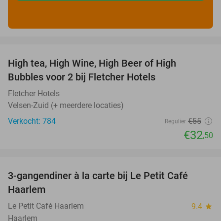
favorite_border
High tea, High Wine, High Beer of High
41%
Bubbles voor 2 bij Fletcher Hotels
Fletcher Hotels
Velsen-Zuid (+ meerdere locaties)
Verkocht: 784
€55
Regulier
€32
,50
favorite_border
3-gangendiner à la carte bij Le Petit Café
32%
Haarlem
Le Petit Café Haarlem
9.4
star
Haarlem