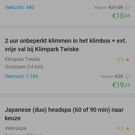
Verkocht: 440
€21
,05
Regulier
€10
,95
favorite_border
2 uur onbeperkt klimmen in het klimbos + evt.
23%
vrije val bij Klimpark Twiske
Klimpark Twiske
9.9
star
Oostzaan (14 km)
Verkocht: 1.184
€25
Regulier
€19
,25
favorite_border
Japanese (duo) headspa (60 of 90 min) naar
39%
keuze
Veloraspa
9.8
star