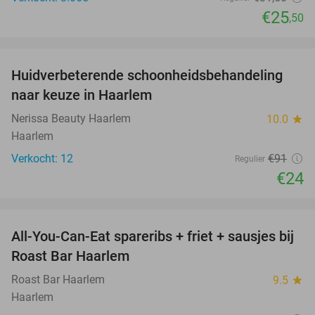
€25
,50
favorite_border
Huidverbeterende schoonheidsbehandeling
74%
naar keuze in Haarlem
Nerissa Beauty Haarlem
10.0
star
Haarlem
Verkocht: 12
€91
Regulier
€24
favorite_border
All-You-Can-Eat spareribs + friet + sausjes bij
44%
Roast Bar Haarlem
Roast Bar Haarlem
9.5
star
Haarlem