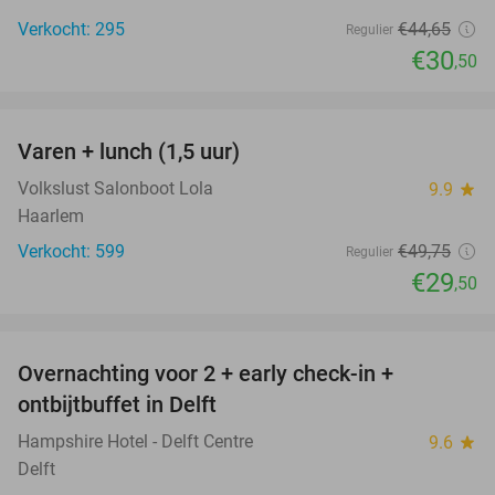
Verkocht: 295
€44
,65
Regulier
€30
,50
favorite_border
Varen + lunch (1,5 uur)
41%
Volkslust Salonboot Lola
9.9
star
Haarlem
Verkocht: 599
€49
,75
Regulier
€29
,50
favorite_border
Overnachting voor 2 + early check-in +
6%
ontbijtbuffet in Delft
Hampshire Hotel - Delft Centre
9.6
star
Delft