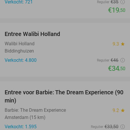
Verkocht: 721
€35
Regulier
€19
,50
favorite_border
Entree Walibi Holland
25%
Walibi Holland
9.3
star
Biddinghuizen
Verkocht: 4.800
€46
Regulier
€34
,50
favorite_border
Entree voor Barbie: The Dream Experience (90
30%
min)
Barbie: The Dream Experience
9.2
star
Amsterdam (15 km)
Verkocht: 1.595
€33
,50
Regulier