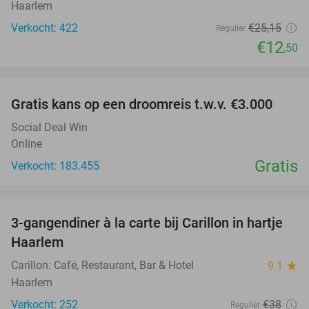
Haarlem
Verkocht: 422
€25
,15
Regulier
€12
,50
favorite_border
Gratis kans op een droomreis t.w.v. €3.000
Social Deal Win
Online
Gratis
Verkocht: 183.455
favorite_border
3-gangendiner à la carte bij Carillon in hartje
28%
Haarlem
Carillon: Café, Restaurant, Bar & Hotel
9.1
star
Haarlem
Verkocht: 252
€38
Regulier