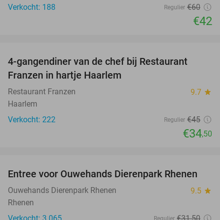
Verkocht: 188
€60
Regulier
€42
favorite_border
4-gangendiner van de chef bij Restaurant
23%
Franzen in hartje Haarlem
Restaurant Franzen
9.7
star
Haarlem
Verkocht: 222
€45
Regulier
€34
,50
favorite_border
Entree voor Ouwehands Dierenpark Rhenen
19%
Ouwehands Dierenpark Rhenen
9.5
star
Rhenen
Verkocht: 3.065
€31
,50
Regulier