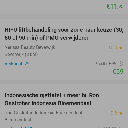
€11
,95
favorite_border
HIFU liftbehandeling voor zone naar keuze (30,
40%
60 of 90 min) of PMU verwijderen
Nerissa Beauty Beverwijk
10.0
star
Beverwijk (8 km)
Verkocht: 29
€99
Regulier
€59
favorite_border
Indonesische rijsttafel + meer bij Ron
29%
Gastrobar Indonesia Bloemendaal
Ron Gastrobar Indonesia Bloemendaal
9.6
star
Bloemendaal