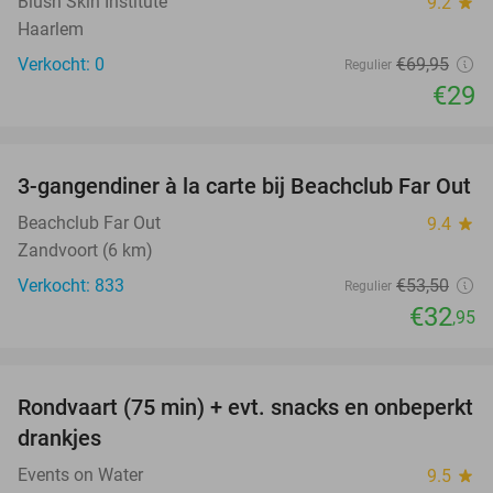
Blush Skin Institute
9.2
star
Haarlem
Verkocht: 0
€69
,95
Regulier
€29
favorite_border
3-gangendiner à la carte bij Beachclub Far Out
38%
Beachclub Far Out
9.4
star
Zandvoort (6 km)
Verkocht: 833
€53
,50
Regulier
€32
,95
favorite_border
Rondvaart (75 min) + evt. snacks en onbeperkt
50%
drankjes
Events on Water
9.5
star