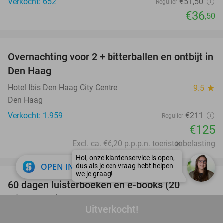
Verkocht: 652
€51
,50
Regulier
€36
,50
favorite_border
Overnachting voor 2 + bitterballen en ontbijt in
41%
Den Haag
Hotel Ibis Den Haag City Centre
9.5
star
Den Haag
Verkocht: 1.959
€211
Regulier
€125
Excl. ca. €6,20 p.p.p.n. toeristenbelasting
favorite_border
close
OPEN IN APP
100%
60 dagen luisterboeken en e-books (20
luisteruren)
Uitverkocht!
Nextory