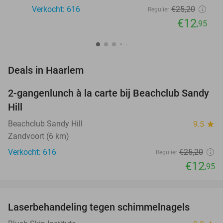
Verkocht: 616
€25
,20
Regulier
€12
,95
favorite_border
Deals in Haarlem
2-gangenlunch à la carte bij Beachclub Sandy
49%
Hill
Beachclub Sandy Hill
9.5
star
Zandvoort (6 km)
Verkocht: 616
€25
,20
Regulier
€12
,95
favorite_border
Laserbehandeling tegen schimmelnagels
59%
NEW
TODAY