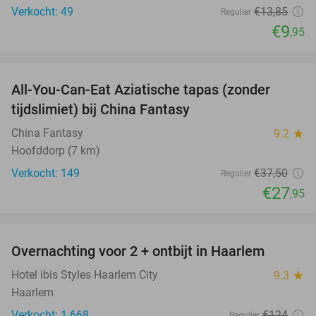
Verkocht: 49
€13
,85
Regulier
€9
,95
favorite_border
All-You-Can-Eat Aziatische tapas (zonder
25%
tijdslimiet) bij China Fantasy
China Fantasy
9.2
star
Hoofddorp (7 km)
Verkocht: 149
€37
,50
Regulier
€27
,95
favorite_border
Overnachting voor 2 + ontbijt in Haarlem
20%
Hotel ibis Styles Haarlem City
9.3
star
Haarlem
Verkocht: 1.668
€124
Regulier