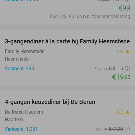
€99
Excl. ca. €6 p.p.p.n. toeristenbelasting
favorite_border
3-gangendiner à la carte bij Family Heemstede
34%
Family Heemstede
9.8
star
Heemstede
Verkocht: 238
€30
,15
Regulier
€19
,95
favorite_border
4-gangen keuzediner bij De Beren
46%
De Beren Haarlem
9.3
star
Haarlem
Verkocht: 1.361
€47
,70
Regulier