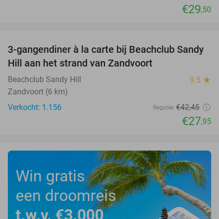
€29
,50
favorite_border
3-gangendiner à la carte bij Beachclub Sandy
34%
Hill aan het strand van Zandvoort
Beachclub Sandy Hill
9.5
star
Zandvoort (6 km)
Verkocht: 1.156
€42
,45
Regulier
€27
,95
Win gratis
een droomreis
t.w.v. €3.000