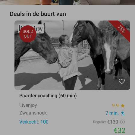
Deals in de buurt van
75%
SOLD
OUT
favorite_border
Paardencoaching (60 min)
Livenjoy
9.9
star
Zwaanshoek
7 min.
directions_walk
Verkocht: 100
€130
Regulier
€32