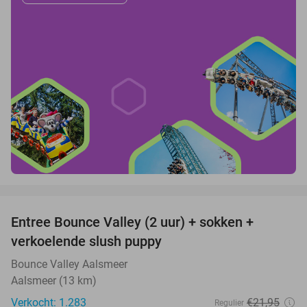
favorite_border
Entree Bounce Valley (2 uur) + sokken +
46%
verkoelende slush puppy
Bounce Valley Aalsmeer
Aalsmeer (13 km)
Verkocht: 1.283
€21
,95
Regulier