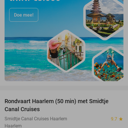
Doe mee!
favorite_border
Rondvaart Haarlem (50 min) met Smidtje
48%
Canal Cruises
Smidtje Canal Cruises Haarlem
9.7
star
Haarlem