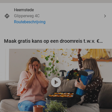
Heemstede
Glipperweg 4C
Routebeschrijving
Maak gratis kans op een droomreis t.w.v. €3.000!
play_circle