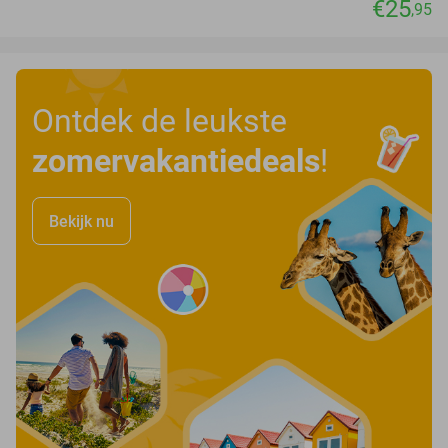
€25
,95
Ontdek de leukste
zomervakantiedeals
!
Bekijk nu