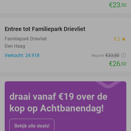
€23
,50
favorite_border
Entree tot Familiepark Drievliet
21%
Familiepark Drievliet
9.2
star
Den Haag
Verkocht: 24.918
€33
,50
Regulier
€26
,50
draai vanaf €19 over de
kop op Achtbanendag!
Bekijk alle deals!