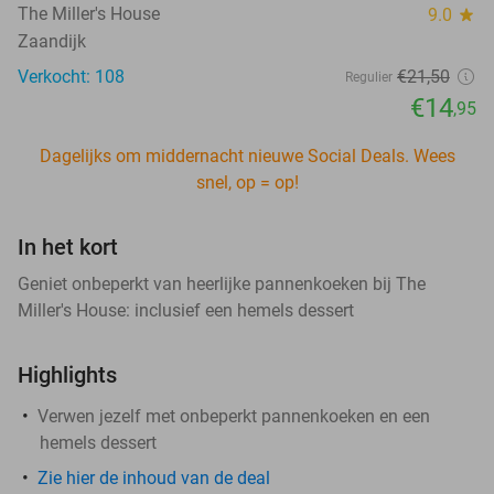
The Miller's House
9.0
star
Zaandijk
Verkocht: 108
€21
,50
Regulier
€14
,95
Dagelijks om middernacht nieuwe Social Deals. Wees
snel, op = op!
In het kort
Geniet onbeperkt van heerlijke pannenkoeken bij The
Miller's House: inclusief een hemels dessert
Highlights
Verwen jezelf met onbeperkt pannenkoeken en een
hemels dessert
Zie hier de inhoud van de deal