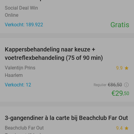
Social Deal Win
Online
Gratis
Verkocht: 189.922
favorite_border
Kappersbehandeling naar keuze +
66%
voetreflexbehandeling (75 of 90 min)
Valentijn Prins
9.9
star
Haarlem
Verkocht: 12
€86
,50
Regulier
€29
,50
favorite_border
3-gangendiner à la carte bij Beachclub Far Out
38%
Beachclub Far Out
9.4
star