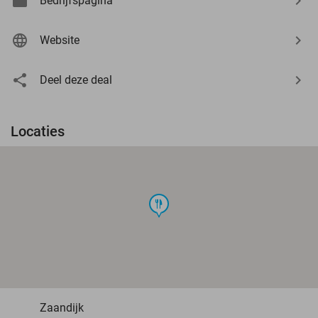
Bedrijfspagina
Website
Deel deze deal
Locaties
food
Zaandijk