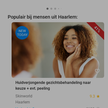
Populair bij mensen uit Haarlem:
41%
NEW
TODAY
favorite_border
Huidverjongende gezichtsbehandeling naar
keuze + evt. peeling
Skinworld
9.3
star
Haarlem