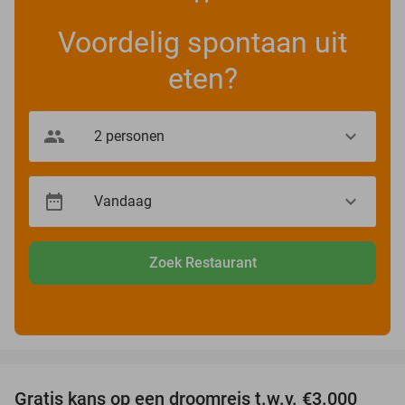
Voordelig spontaan uit
eten?
Zoek Restaurant
favorite_border
Gratis kans op een droomreis t.w.v. €3.000