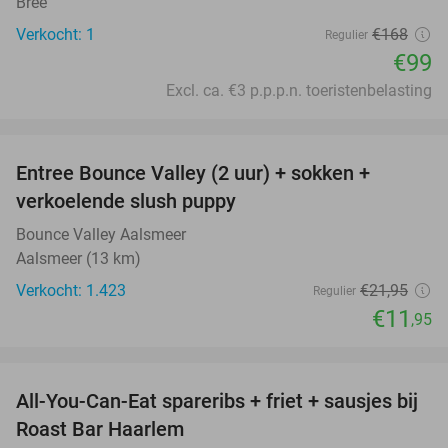
Bree
Verkocht: 1
€168
Regulier
€99
Excl. ca. €3 p.p.p.n. toeristenbelasting
favorite_border
Entree Bounce Valley (2 uur) + sokken +
46%
verkoelende slush puppy
Bounce Valley Aalsmeer
Aalsmeer (13 km)
Verkocht: 1.423
€21
,95
Regulier
€11
,95
favorite_border
All-You-Can-Eat spareribs + friet + sausjes bij
44%
Roast Bar Haarlem