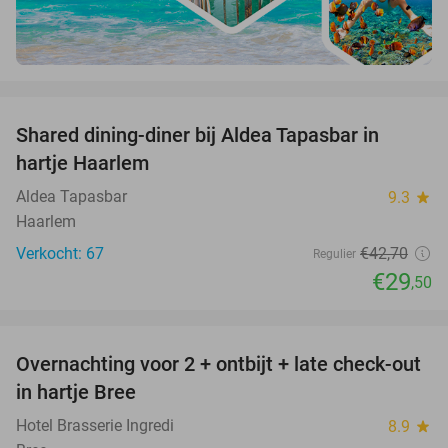
favorite_border
Shared dining-diner bij Aldea Tapasbar in
31%
hartje Haarlem
Aldea Tapasbar
9.3
star
Haarlem
Verkocht: 67
€42
,70
Regulier
€29
,50
favorite_border
Overnachting voor 2 + ontbijt + late check-out
41%
NEW
in hartje Bree
TODAY
Hotel Brasserie Ingredi
8.9
star