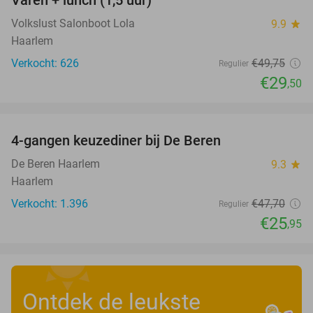
41%
Volkslust Salonboot Lola
9.9
star
Haarlem
Verkocht: 626
€49
,75
Regulier
€29
,50
favorite_border
4-gangen keuzediner bij De Beren
46%
De Beren Haarlem
9.3
star
Haarlem
Verkocht: 1.396
€47
,70
Regulier
€25
,95
Ontdek de leukste