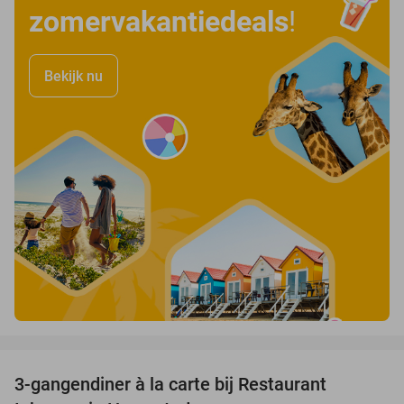
zomervakantiedeals
!
Bekijk nu
favorite_border
3-gangendiner à la carte bij Restaurant
35%