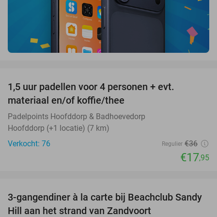
favorite_border
1,5 uur padellen voor 4 personen + evt.
50%
materiaal en/of koffie/thee
Padelpoints Hoofddorp & Badhoevedorp
Hoofddorp (+1 locatie) (7 km)
Verkocht: 76
€36
Regulier
€17
,95
favorite_border
3-gangendiner à la carte bij Beachclub Sandy
34%
Hill aan het strand van Zandvoort