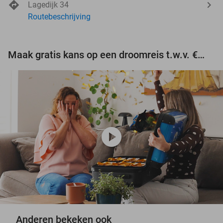
Lagedijk 34
Routebeschrijving
Maak gratis kans op een droomreis t.w.v. €3.000!
play_circle
Anderen bekeken ook