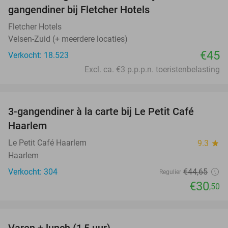
gangendiner bij Fletcher Hotels
Fletcher Hotels
Velsen-Zuid (+ meerdere locaties)
€45
Verkocht: 18.523
Excl. ca. €3 p.p.p.n. toeristenbelasting
favorite_border
3-gangendiner à la carte bij Le Petit Café
32%
Haarlem
Le Petit Café Haarlem
9.3
star
Haarlem
Verkocht: 304
€44
,65
Regulier
€30
,50
favorite_border
Varen + lunch (1,5 uur)