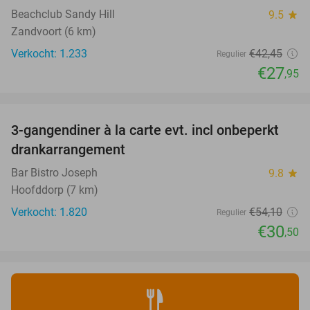
Beachclub Sandy Hill
9.5
star
Zandvoort (6 km)
Verkocht: 1.233
€42
,45
Regulier
€27
,95
favorite_border
3-gangendiner à la carte evt. incl onbeperkt
44%
drankarrangement
Bar Bistro Joseph
9.8
star
Hoofddorp (7 km)
Verkocht: 1.820
€54
,10
Regulier
€30
,50