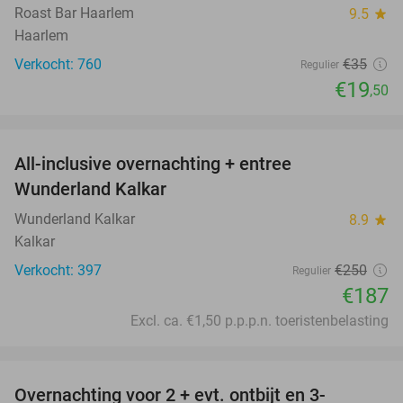
Roast Bar Haarlem
9.5
star
Haarlem
Verkocht: 760
€35
Regulier
€19
,50
favorite_border
All-inclusive overnachting + entree
25%
Wunderland Kalkar
Wunderland Kalkar
8.9
star
Kalkar
Verkocht: 397
€250
Regulier
€187
Excl. ca. €1,50 p.p.p.n. toeristenbelasting
favorite_border
Overnachting voor 2 + evt. ontbijt en 3-