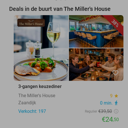
Deals in de buurt van The Miller's House
38%
favorite_border
3-gangen keuzediner
The Miller's House
9
star
Zaandijk
0 min.
directions_walk
Verkocht: 197
€39
,50
Regulier
€24
,50