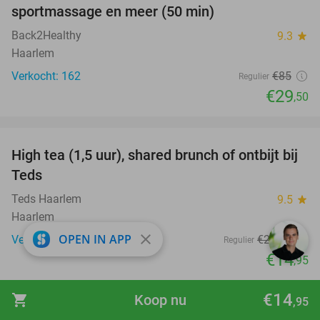
sportmassage en meer (50 min)
Back2Healthy
9.3
star
Haarlem
Verkocht: 162
€85
Regulier
€29
,50
favorite_border
High tea (1,5 uur), shared brunch of ontbijt bij
35%
Teds
Teds Haarlem
9.5
star
Haarlem
close
OPEN IN APP
Verkocht: 595
€22
,95
Regulier
€14
,95
favorite_border
€14
shopping_cart
Koop nu
,95
3-gangendiner à la carte bij Carillon in hartje