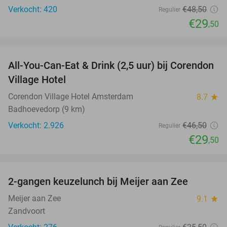
Verkocht: 420
€48
,50
Regulier
€29
,50
favorite_border
All-You-Can-Eat & Drink (2,5 uur) bij Corendon
37%
Village Hotel
Corendon Village Hotel Amsterdam
8.7
star
Badhoevedorp (9 km)
Verkocht: 2.926
€46
,50
Regulier
€29
,50
favorite_border
2-gangen keuzelunch bij Meijer aan Zee
43%
Meijer aan Zee
9.1
star
Zandvoort