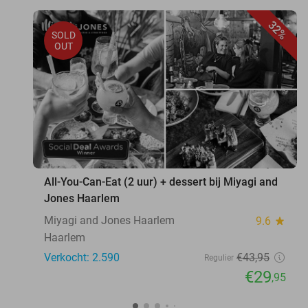
32%
SOLD
OUT
All-You-Can-Eat (2 uur) + dessert bij Miyagi and
Jones Haarlem
Miyagi and Jones Haarlem
9.6
star
Haarlem
Verkocht: 2.590
€43
,95
Regulier
€29
,95