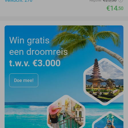
Verkocht: 276
€25
,50
Regulier
€14
,50
Win gratis
een droomreis
t.w.v. €3.000
Doe mee!