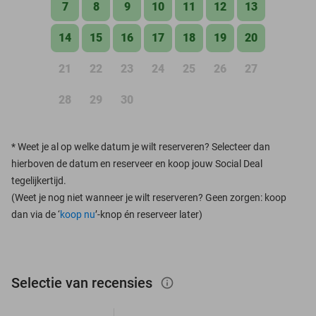
7
8
9
10
11
12
13
14
15
16
17
18
19
20
21
22
23
24
25
26
27
28
29
30
*
Weet je al op welke datum je wilt reserveren? Selecteer dan
hierboven de datum en reserveer en koop jouw Social Deal
tegelijkertijd.
(Weet je nog niet wanneer je wilt reserveren? Geen zorgen: koop
dan via de ‘
koop nu
’-knop én reserveer later)
Selectie van recensies
info_outlined