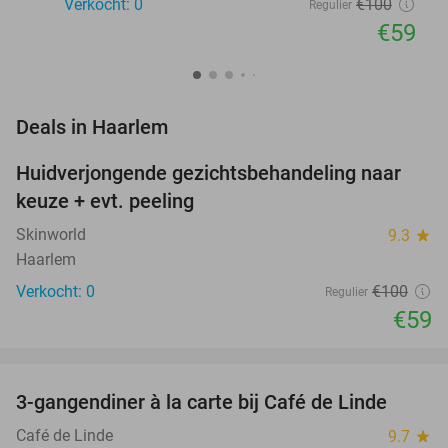
Verkocht: 0
€100
Regulier
€59
favorite_border
Deals in Haarlem
Huidverjongende gezichtsbehandeling naar
41%
NEW
keuze + evt. peeling
TODAY
Skinworld
9.3
star
Haarlem
Verkocht: 0
€100
Regulier
€59
favorite_border
3-gangendiner à la carte bij Café de Linde
37%
Café de Linde
9.7
star