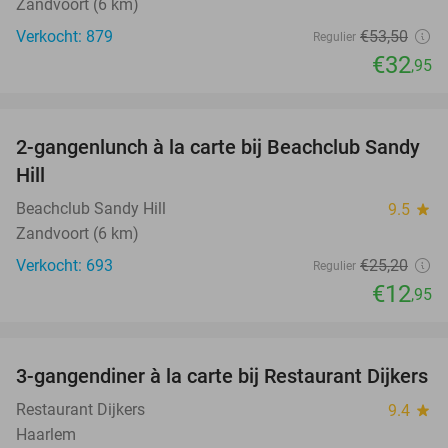
Zandvoort (6 km)
Verkocht: 879
€53
,50
Regulier
€32
,95
favorite_border
2-gangenlunch à la carte bij Beachclub Sandy
49%
Hill
Beachclub Sandy Hill
9.5
star
Zandvoort (6 km)
Verkocht: 693
€25
,20
Regulier
€12
,95
favorite_border
3-gangendiner à la carte bij Restaurant Dijkers
39%
Restaurant Dijkers
9.4
star
Haarlem