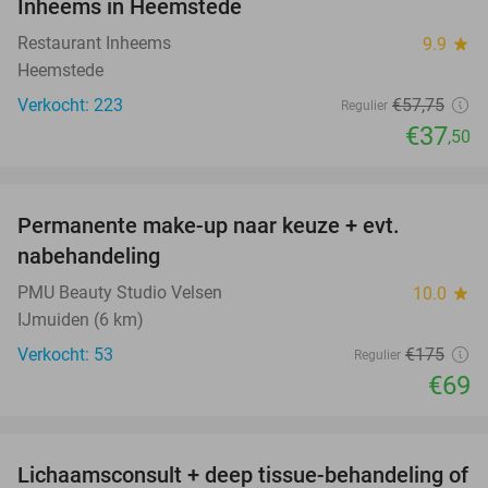
Inheems in Heemstede
Restaurant Inheems
9.9
star
Heemstede
Verkocht: 223
€57
,75
Regulier
€37
,50
favorite_border
Permanente make-up naar keuze + evt.
61%
nabehandeling
PMU Beauty Studio Velsen
10.0
star
IJmuiden (6 km)
Verkocht: 53
€175
Regulier
€69
favorite_border
Lichaamsconsult + deep tissue-behandeling of
65%