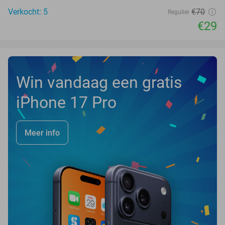
Verkocht: 5
€70
Regulier
€29
Win vandaag een gratis
iPhone 17 Pro
Meer info