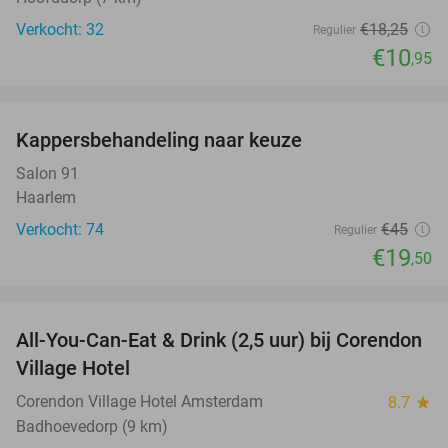
Verkocht: 32
€18
,25
Regulier
€10
,95
favorite_border
Kappersbehandeling naar keuze
57%
Salon 91
Haarlem
Verkocht: 74
€45
Regulier
€19
,50
favorite_border
All-You-Can-Eat & Drink (2,5 uur) bij Corendon
37%
Village Hotel
Corendon Village Hotel Amsterdam
8.7
star
Badhoevedorp (9 km)