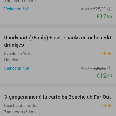
Zandvoort (6 km)
Verkocht: 662
€25
,20
Regulier
€12
,95
favorite_border
Rondvaart (75 min) + evt. snacks en onbeperkt
50%
drankjes
Events on Water
9.5
star
Haarlem
Verkocht: 468
€25
,15
Regulier
€12
,50
favorite_border
3-gangendiner à la carte bij Beachclub Far Out
38%
Beachclub Far Out
9.4
star
Zandvoort (6 km)