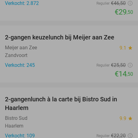
Verkocht: 2.872
€46
,50
Regulier
€29
,50
favorite_border
2-gangen keuzelunch bij Meijer aan Zee
43%
Meijer aan Zee
9.1
star
Zandvoort
Verkocht: 245
€25
,50
Regulier
€14
,50
favorite_border
2-gangenlunch à la carte bij Bistro Sud in
35%
Haarlem
Bistro Sud
9.9
star
Haarlem
Verkocht: 109
€22
,20
Regulier