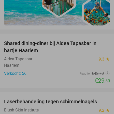
favorite_border
Shared dining-diner bij Aldea Tapasbar in
31%
hartje Haarlem
Aldea Tapasbar
9.3
star
Haarlem
Verkocht: 56
€42
,70
Regulier
€29
,50
favorite_border
Laserbehandeling tegen schimmelnagels
59%
Blush Skin Institute
9.2
star