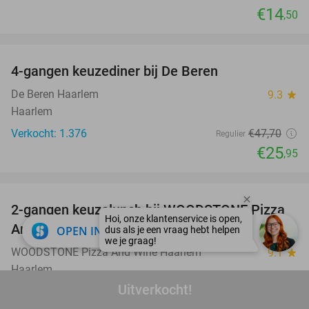
€14
,50
favorite_border
4-gangen keuzediner bij De Beren
46%
De Beren Haarlem
9.3
star
Haarlem
Verkocht: 1.376
€47
,70
Regulier
€25
,95
favorite_border
2-gangen keuzelunch bij WOODSTONE Pizza
46%
And Wine Haarlem
close
OPEN IN APP
WOODSTONE Pizza And Wine Haarlem
9.1
star
Haarlem
Uitverkocht!
Verkocht: 183
€20
,45
Regulier