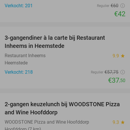
Verkocht: 201
€60
Regulier
€42
favorite_border
3-gangendiner à la carte bij Restaurant
35%
Inheems in Heemstede
Restaurant Inheems
9.9
star
Heemstede
Verkocht: 218
€57
,75
Regulier
€37
,50
favorite_border
2-gangen keuzelunch bij WOODSTONE Pizza
40%
and Wine Hoofddorp
WOODSTONE Pizza and Wine Hoofddorp
9.3
star
Hoofddorp (7 km)