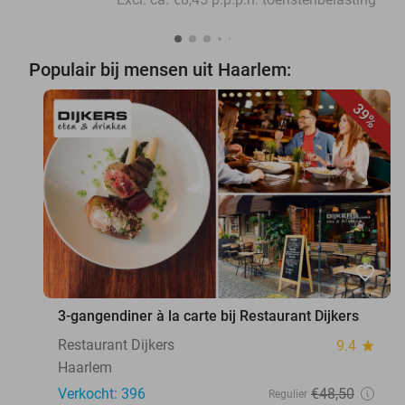
Populair bij mensen uit Haarlem:
39%
favorite_border
3-gangendiner à la carte bij Restaurant Dijkers
Restaurant Dijkers
9.4
star
Haarlem
Verkocht: 396
€48
,50
Regulier