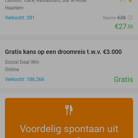
Carillon: Café, Restaurant, Bar & Hotel
9.1
star
Haarlem
Verkocht: 281
€38
Regulier
€27
,50
favorite_border
Gratis kans op een droomreis t.w.v. €3.000
Social Deal Win
Online
Gratis
Verkocht: 186.266
Voordelig spontaan uit