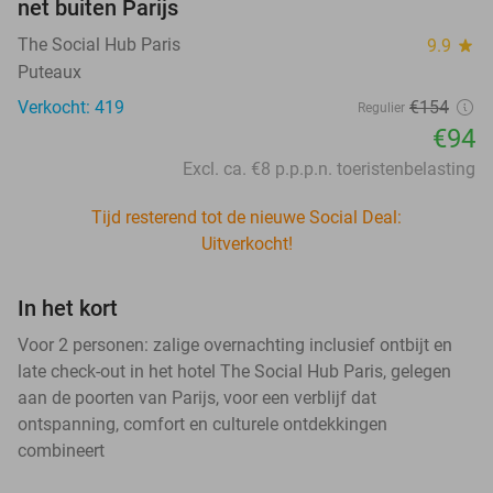
net buiten Parijs
The Social Hub Paris
9.9
star
Puteaux
Verkocht: 419
€154
Regulier
€94
Excl. ca. €8 p.p.p.n. toeristenbelasting
Tijd resterend tot de nieuwe Social Deal:
Uitverkocht!
In het kort
Voor 2 personen: zalige overnachting inclusief ontbijt en
late check-out in het hotel The Social Hub Paris, gelegen
aan de poorten van Parijs, voor een verblijf dat
ontspanning, comfort en culturele ontdekkingen
combineert