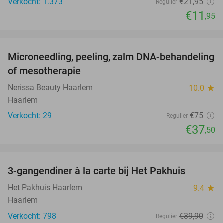
Verkocht: 1.373
€21
,95
Regulier
€11
,95
favorite_border
Microneedling, peeling, zalm DNA-behandeling
50%
of mesotherapie
Nerissa Beauty Haarlem
10.0
star
Haarlem
Verkocht: 29
€75
Regulier
€37
,50
favorite_border
3-gangendiner à la carte bij Het Pakhuis
26%
Het Pakhuis Haarlem
9.4
star
Haarlem
Verkocht: 798
€39
,90
Regulier