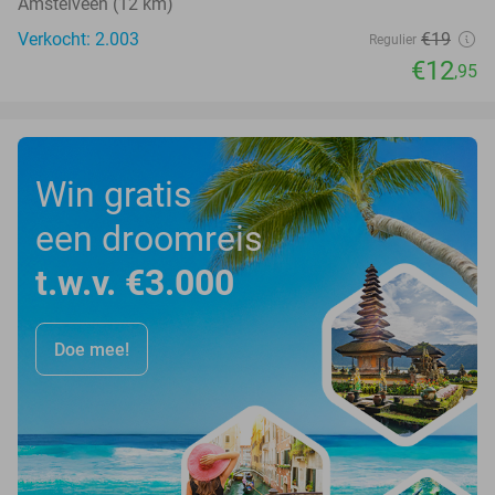
Amstelveen (12 km)
Verkocht: 2.003
€19
Regulier
€12
,95
Win gratis
een droomreis
t.w.v. €3.000
Doe mee!