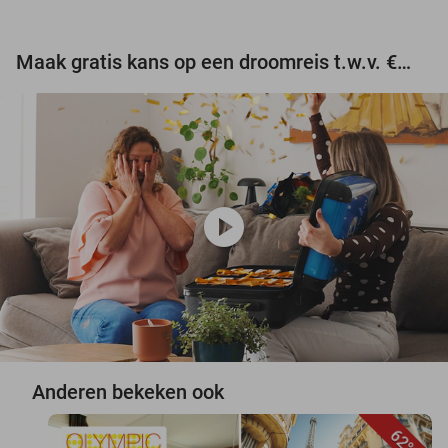
Maak gratis kans op een droomreis t.w.v. €3.000!
play_circle
Anderen bekeken ook
62%