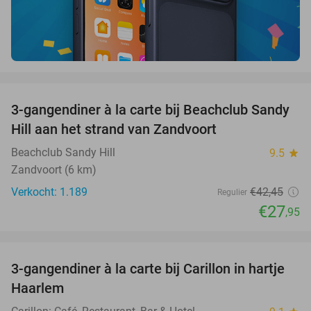
favorite_border
3-gangendiner à la carte bij Beachclub Sandy
34%
Hill aan het strand van Zandvoort
Beachclub Sandy Hill
9.5
star
Zandvoort (6 km)
Verkocht: 1.189
€42
,45
Regulier
€27
,95
favorite_border
3-gangendiner à la carte bij Carillon in hartje
28%
Haarlem