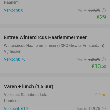
Haarlem
Verkocht: 6
€69
,95
Regulier
€29
favorite_border
Entree Wintercircus Haarlemmermeer
50%
Wintercircus Haarlemmermeer (EXPO Greater Amsterdam)
Vijfhuizen
Verkocht: 70
€26
,95
Regulier
€13
,50
favorite_border
Varen + lunch (1,5 uur)
41%
Volkslust Salonboot Lola
9.9
star
Haarlem
Verkocht: 610
€49
,75
Regulier