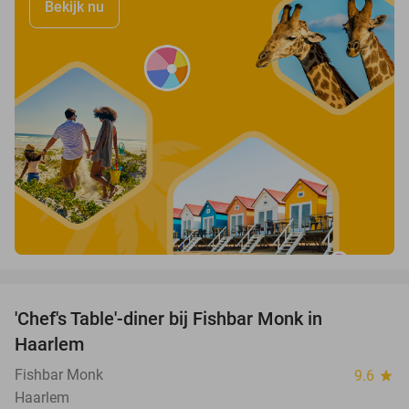
Bekijk nu
favorite_border
'Chef's Table'-diner bij Fishbar Monk in
30%
Haarlem
Fishbar Monk
9.6
star
Haarlem