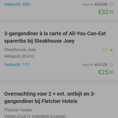
Verkocht: 850
€53
,50
Regulier
€32
,95
favorite_border
3-gangendiner à la carte of All-You-Can-Eat
32%
spareribs bij Steakhouse Joey
Steakhouse Joey
9.7
star
Hillegom (8 km)
Verkocht: 111
€37
,25
Regulier
€25
,50
favorite_border
Overnachting voor 2 + evt. ontbijt en 3-
gangendiner bij Fletcher Hotels
Fletcher Hotels
Velsen-Zuid (+ meerdere locaties)