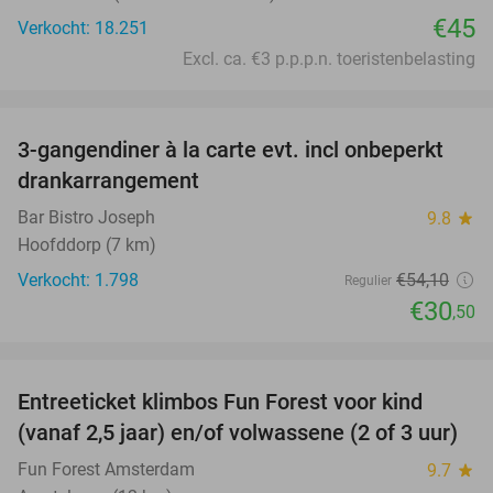
€45
Verkocht: 18.251
Excl. ca. €3 p.p.p.n. toeristenbelasting
favorite_border
3-gangendiner à la carte evt. incl onbeperkt
44%
drankarrangement
Bar Bistro Joseph
9.8
star
Hoofddorp (7 km)
Verkocht: 1.798
€54
,10
Regulier
€30
,50
favorite_border
Entreeticket klimbos Fun Forest voor kind
32%
(vanaf 2,5 jaar) en/of volwassene (2 of 3 uur)
Fun Forest Amsterdam
9.7
star