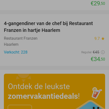
€29
,50
favorite_border
4-gangendiner van de chef bij Restaurant
23%
Franzen in hartje Haarlem
Restaurant Franzen
9.7
star
Haarlem
Verkocht: 228
€45
Regulier
€34
,50
Ontdek de leukste
zomervakantiedeals
!