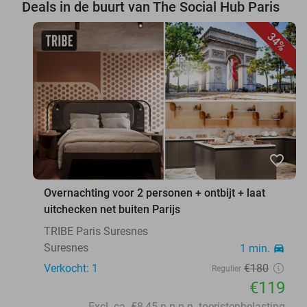
Deals in de buurt van The Social Hub Paris
34%
favorite_border
Overnachting voor 2 personen + ontbijt + laat
uitchecken net buiten Parijs
TRIBE Paris Suresnes
Suresnes
1 min.
directions_car
Verkocht: 1
€180
Regulier
€119
Excl. ca. €8,45 p.p.p.n. toeristenbelasting