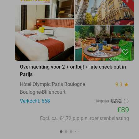
favorite_border
Overnachting voor 2 + ontbijt + late check-out in
Parijs
Hôtel Olympic Paris Boulogne
9.3
star
Boulogne-Billancourt
Verkocht: 668
€232
Regulier
€89
Excl. ca. €4,72 p.p.p.n. toeristenbelasting