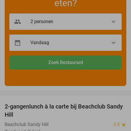
eten?
Zoek Restaurant
favorite_border
2-gangenlunch à la carte bij Beachclub Sandy
49%
Hill
Beachclub Sandy Hill
9.5
star