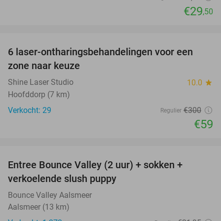
€29
,50
favorite_border
6 laser-ontharingsbehandelingen voor een
80%
zone naar keuze
Shine Laser Studio
10.0
star
Hoofddorp (7 km)
Verkocht: 29
€300
Regulier
€59
favorite_border
Entree Bounce Valley (2 uur) + sokken +
46%
verkoelende slush puppy
Bounce Valley Aalsmeer
Aalsmeer (13 km)