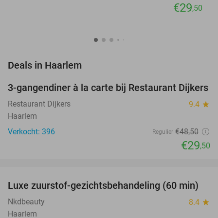
€29
,50
favorite_border
Deals in Haarlem
3-gangendiner à la carte bij Restaurant Dijkers
39%
Restaurant Dijkers
9.4
star
Haarlem
Verkocht: 396
€48
,50
Regulier
€29
,50
favorite_border
Luxe zuurstof-gezichtsbehandeling (60 min)
59%
NEW
TODAY
Nkdbeauty
8.4
star
Haarlem