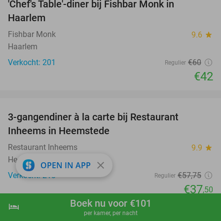
'Chef's Table'-diner bij Fishbar Monk in
30%
Haarlem
Fishbar Monk
9.6
star
Haarlem
Verkocht: 201
€60
Regulier
€42
favorite_border
3-gangendiner à la carte bij Restaurant
35%
Inheems in Heemstede
Restaurant Inheems
9.9
star
Heemstede
close
OPEN IN APP
Verkocht: 218
€57
,75
Regulier
€37
,50
Boek nu voor €101
favorite_border
hotel
shopping_cart
Boek nu
navigate_next
per kamer, per nacht