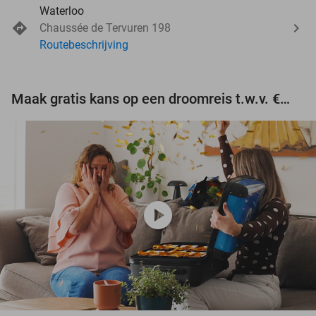
Waterloo
Chaussée de Tervuren 198
Routebeschrijving
Maak gratis kans op een droomreis t.w.v. €3.000!
play_circle