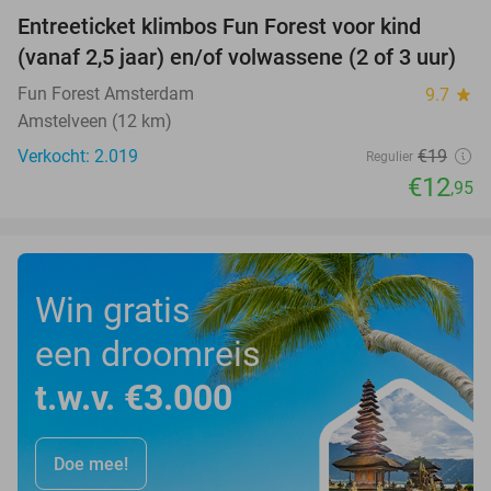
Entreeticket klimbos Fun Forest voor kind
32%
(vanaf 2,5 jaar) en/of volwassene (2 of 3 uur)
Fun Forest Amsterdam
9.7
star
Amstelveen (12 km)
Verkocht: 2.019
€19
Regulier
€12
,95
Win gratis
een droomreis
t.w.v. €3.000
Doe mee!