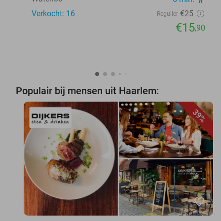
Verkocht: 16
€25
Regulier
€15
,90
Populair bij mensen uit Haarlem:
39%
favorite_border