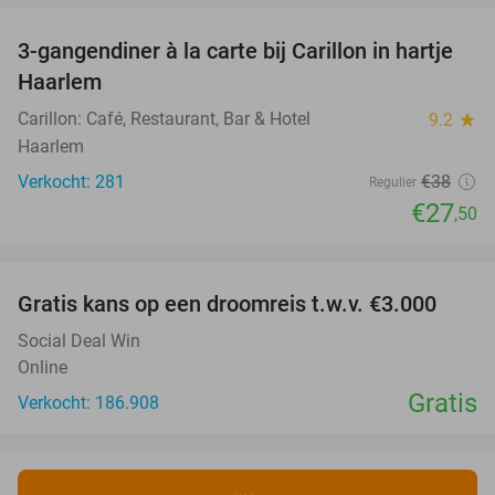
3-gangendiner à la carte bij Carillon in hartje
28%
Haarlem
Carillon: Café, Restaurant, Bar & Hotel
9.2
star
Haarlem
Verkocht: 281
€38
Regulier
€27
,50
favorite_border
Gratis kans op een droomreis t.w.v. €3.000
Social Deal Win
Online
Gratis
Verkocht: 186.908