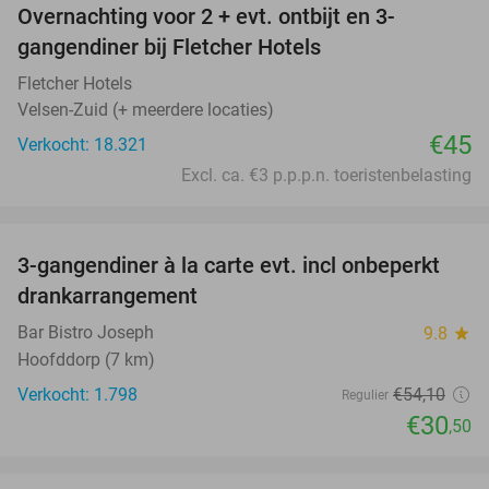
Overnachting voor 2 + evt. ontbijt en 3-
gangendiner bij Fletcher Hotels
Fletcher Hotels
Velsen-Zuid (+ meerdere locaties)
€45
Verkocht: 18.321
Excl. ca. €3 p.p.p.n. toeristenbelasting
favorite_border
3-gangendiner à la carte evt. incl onbeperkt
44%
drankarrangement
Bar Bistro Joseph
9.8
star
Hoofddorp (7 km)
Verkocht: 1.798
€54
,10
Regulier
€30
,50
favorite_border