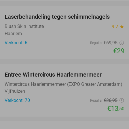
favorite_border
Laserbehandeling tegen schimmelnagels
59%
Blush Skin Institute
9.2
star
Haarlem
Verkocht: 6
€69
,95
Regulier
€29
favorite_border
Entree Wintercircus Haarlemmermeer
50%
Wintercircus Haarlemmermeer (EXPO Greater Amsterdam)
Vijfhuizen
Verkocht: 70
€26
,95
Regulier
€13
,50
favorite_border