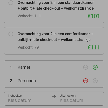
Overnachting voor 2 in een standaardkamer
+ ontbijt + late check-out + welkomstdrankje
€101
Verkocht: 111
Overnachting voor 2 in een comfortkamer +
ontbijt + late check-out + welkomstdrankje
€111
Verkocht: 79
remove_circle_outline
add_circle_outline
1
Kamer
remove_circle_outline
add_circle_outline
2
Personen
Inchecken
Uitchecken
Kies datum
Kies datum