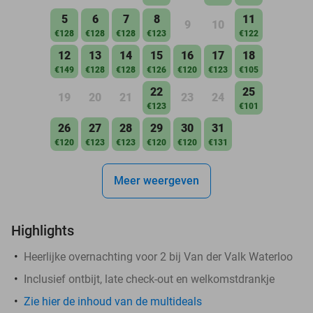
5
6
7
8
11
9
10
€128
€128
€128
€123
€122
12
13
14
15
16
17
18
€149
€128
€128
€126
€120
€123
€105
22
25
19
20
21
23
24
€123
€101
26
27
28
29
30
31
€120
€123
€123
€120
€120
€131
Meer weergeven
Highlights
Heerlijke overnachting voor 2 bij Van der Valk Waterloo
Inclusief ontbijt, late check-out en welkomstdrankje
Zie hier de inhoud van de multideals