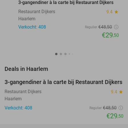
3-gangendiner à la carte bij Restaurant Dijkers
Restaurant Dijkers
9.4
star
Haarlem
Verkocht: 408
€48
,50
Regulier
€29
,50
favorite_border
Deals in Haarlem
3-gangendiner à la carte bij Restaurant Dijkers
39%
Restaurant Dijkers
9.4
star
Haarlem
Verkocht: 408
€48
,50
Regulier
€29
,50
favorite_border