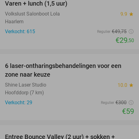
Varen + lunch (1,5 uur)
41%
Volkslust Salonboot Lola
9.9
star
Haarlem
Verkocht: 615
€49
,75
Regulier
€29
,50
favorite_border
6 laser-ontharingsbehandelingen voor een
80%
zone naar keuze
Shine Laser Studio
10.0
star
Hoofddorp (7 km)
Verkocht: 29
€300
Regulier
€59
favorite_border
Entree Bounce Valley (2 uur) + sokken +