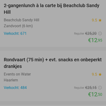
2-gangenlunch à la carte bij Beachclub Sandy
49%
Hill
Beachclub Sandy Hill
9.5
star
Zandvoort (6 km)
Verkocht: 671
€25
,20
Regulier
€12
,95
favorite_border
Rondvaart (75 min) + evt. snacks en onbeperkt
50%
drankjes
Events on Water
9.5
star
Haarlem
Verkocht: 484
€25
,15
Regulier
€12
,50
favorite_border