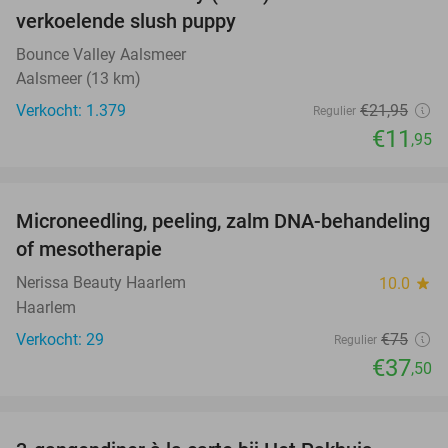
46%
verkoelende slush puppy
Bounce Valley Aalsmeer
Aalsmeer (13 km)
Verkocht: 1.379
€21
,95
Regulier
€11
,95
favorite_border
Microneedling, peeling, zalm DNA-behandeling
50%
of mesotherapie
Nerissa Beauty Haarlem
10.0
star
Haarlem
Verkocht: 29
€75
Regulier
€37
,50
favorite_border