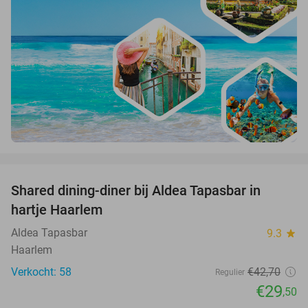
favorite_border
Shared dining-diner bij Aldea Tapasbar in
31%
hartje Haarlem
Aldea Tapasbar
9.3
star
Haarlem
Verkocht: 58
€42
,70
Regulier
€29
,50