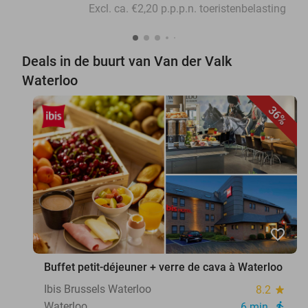
Excl. ca. €2,20 p.p.p.n. toeristenbelasting
Deals in de buurt van Van der Valk
Waterloo
36%
favorite_border
Buffet petit-déjeuner + verre de cava à Waterloo
Ibis Brussels Waterloo
8.2
star
Waterloo
6 min.
directions_walk