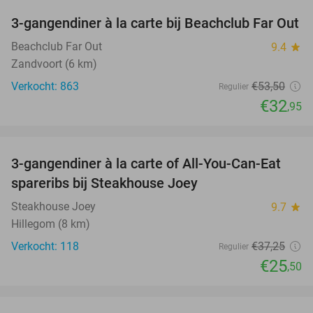
3-gangendiner à la carte bij Beachclub Far Out
38%
Beachclub Far Out
9.4
star
Zandvoort (6 km)
Verkocht: 863
€53
,50
Regulier
€32
,95
favorite_border
3-gangendiner à la carte of All-You-Can-Eat
32%
spareribs bij Steakhouse Joey
Steakhouse Joey
9.7
star
Hillegom (8 km)
Verkocht: 118
€37
,25
Regulier
€25
,50
favorite_border