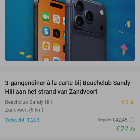
favorite_border
3-gangendiner à la carte bij Beachclub Sandy
34%
Hill aan het strand van Zandvoort
Beachclub Sandy Hill
9.5
star
Zandvoort (6 km)
Verkocht: 1.203
€42
,45
Regulier
€27
,95
favorite_border