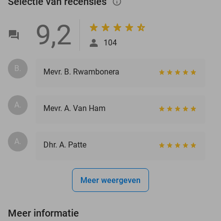
Selectie van recensies
info_outlined
9,2
104
B.
Mevr. B. Rwambonera
A.
Mevr. A. Van Ham
A.
Dhr. A. Patte
Meer weergeven
Meer informatie