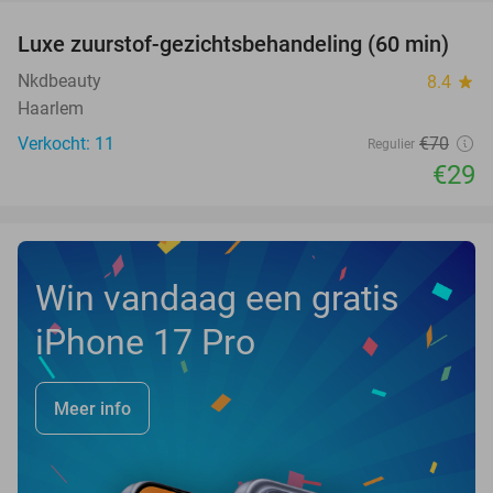
Luxe zuurstof-gezichtsbehandeling (60 min)
59%
NEW
TODAY
Nkdbeauty
8.4
star
Haarlem
Verkocht: 11
€70
Regulier
€29
Win vandaag een gratis
iPhone 17 Pro
Meer info