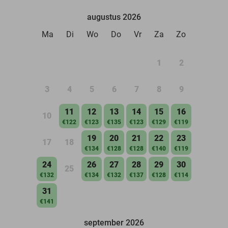
augustus 2026
Ma
Di
Wo
Do
Vr
Za
Zo
1
2
3
4
5
6
7
8
9
11
12
13
14
15
16
10
€122
€123
€135
€123
€129
€119
19
20
21
22
23
17
18
€134
€128
€128
€140
€119
24
26
27
28
29
30
25
€132
€134
€132
€137
€128
€114
31
€141
september 2026