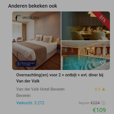
Anderen bekeken ook
51%
favorite_border
Overnachting(en) voor 2 + ontbijt + evt. diner bij
Van der Valk
Van der Valk Hotel Beveren
9.5
star
Beveren
Verkocht: 3.272
€224
Regulier
€109