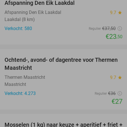
Afspanning Den Eik Laakdal
Afspanning Den Eik Laakdal
9.7
star
Laakdal (8 km)
Verkocht: 580
€37
,50
Regulier
€23
,50
favorite_border
Ochtend-, avond- of dagentree voor Thermen
25%
Maastricht
Thermen Maastricht
9.7
star
Maastricht
Verkocht: 4.273
€36
Regulier
€27
favorite_border
Mosselen (1 kg) naar keuze + aperitief + friet +
34%