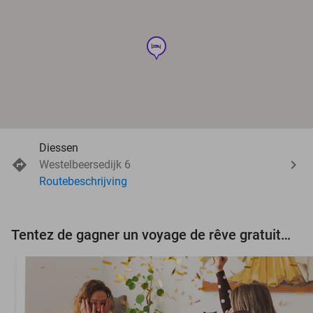
hotel
Diessen
Westelbeersedijk 6
Routebeschrijving
Tentez de gagner un voyage de rêve gratuit d'une valeur de 3.000 € !