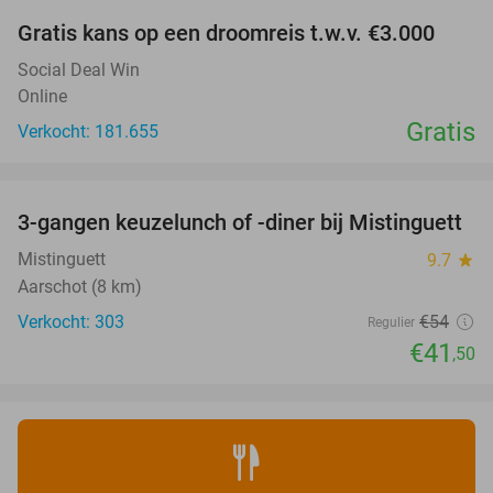
Gratis kans op een droomreis t.w.v. €3.000
Social Deal Win
Online
Gratis
Verkocht: 181.655
favorite_border
3-gangen keuzelunch of -diner bij Mistinguett
23%
Mistinguett
9.7
star
Aarschot (8 km)
Verkocht: 303
€54
Regulier
€41
,50