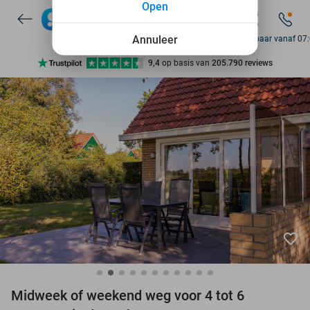
Open
Annuleer
Bereikbaar vanaf 07
Ontdek 15.000+ deals
7 dagen per week beschikbaar
10+ miljoen leden
9,4
op basis van
205.790 reviews
Ontdek 15.000+ deals
7 dagen per week beschikbaar
10+ miljoen leden
favorite_border
Midweek of weekend weg voor 4 tot 6