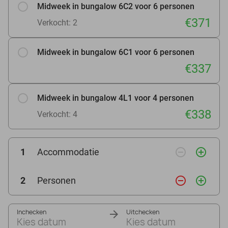
Midweek in bungalow 6C2 voor 6 personen
€371
Verkocht: 2
Midweek in bungalow 6C1 voor 6 personen
€337
Midweek in bungalow 4L1 voor 4 personen
€338
Verkocht: 4
remove_circle_outline
add_circle_outline
1
Accommodatie
remove_circle_outline
add_circle_outline
2
Personen
Inchecken
Uitchecken
Kies datum
Kies datum