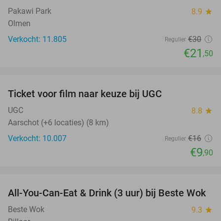
Pakawi Park
8.9
star
Olmen
Verkocht: 11.805
€30
Regulier
€21
,50
favorite_border
Ticket voor film naar keuze bij UGC
38%
UGC
8.8
star
Aarschot (+6 locaties) (8 km)
Verkocht: 10.007
€16
Regulier
€9
,90
favorite_border
All-You-Can-Eat & Drink (3 uur) bij Beste Wok
20%
Beste Wok
9.3
star