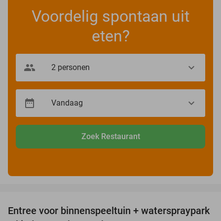
Voordelig spontaan uit
eten?
Zoek Restaurant
favorite_border
Entree voor binnenspeeltuin + waterspraypark
40%