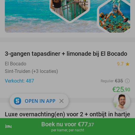
favorite_border
3-gangen tapasdiner + limonade bij El Bocado
26%
El Bocado
9.7
star
Sint-Truiden (+3 locaties)
Verkocht: 487
€35
Regulier
€25
,90
favorite_border
close
OPEN IN APP
Luxe overnachting(en) voor 2 + ontbijt in hartje
35%
Ieper
Boek nu voor €77
,37
hotel
shopping_cart
Boek nu
navigate_next
per kamer, per nacht
Hotel Novotel Ieper Centrum Flanders Fields
9.6
star