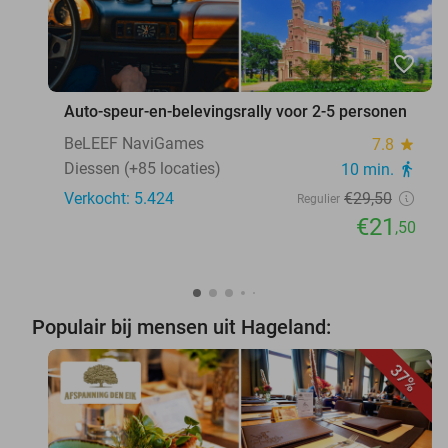
favorite_border
Auto-speur-en-belevingsrally voor 2-5 personen
BeLEEF NaviGames
7.8
star
Diessen (+85 locaties)
10 min.
directions_walk
Verkocht: 5.424
€29
,50
Regulier
€21
,50
Populair bij mensen uit Hageland:
37%