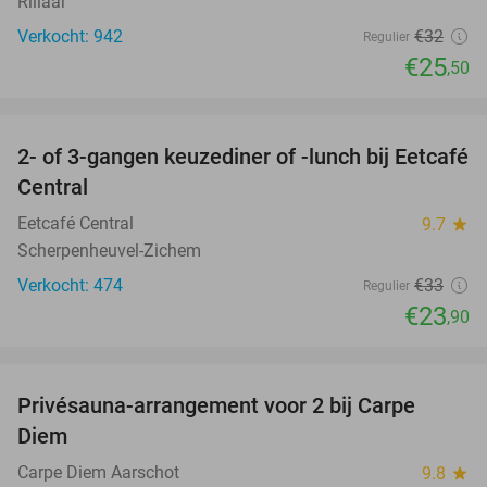
Rillaar
Verkocht: 942
€32
Regulier
€25
,50
favorite_border
2- of 3-gangen keuzediner of -lunch bij Eetcafé
28%
Central
Eetcafé Central
9.7
star
Scherpenheuvel-Zichem
Verkocht: 474
€33
Regulier
€23
,90
favorite_border
Privésauna-arrangement voor 2 bij Carpe
43%
Diem
Carpe Diem Aarschot
9.8
star