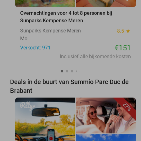
Overnachtingen voor 4 tot 8 personen bij
Sunparks Kempense Meren
Sunparks Kempense Meren
8.5
star
Mol
€151
Verkocht: 971
Inclusief alle bijkomende kosten
Deals in de buurt van Summio Parc Duc de
Brabant
27%