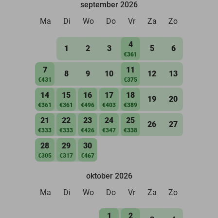
september 2026
Ma
Di
Wo
Do
Vr
Za
Zo
4
1
2
3
5
6
€361
7
11
8
9
10
12
13
€431
€375
14
15
16
17
18
19
20
€361
€361
€496
€403
€389
21
22
23
24
25
26
27
€333
€333
€426
€347
€338
28
29
30
€305
€317
€467
oktober 2026
Ma
Di
Wo
Do
Vr
Za
Zo
1
2