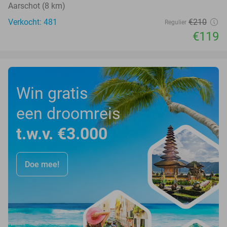
Aarschot (8 km)
Verkocht: 481
€210
Regulier
€119
Win gratis
een droomreis
t.w.v. €3.000
Doe mee!