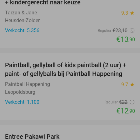
+ kindergerecht naar keuze
Tarzan & Jane
9.3
star
Heusden-Zolder
Verkocht: 5.356
€23
,10
Regulier
€13
,90
favorite_border
Paintball, gellyball of kids paintball (2 uur) +
41%
paint- of gellyballs bij Paintball Happening
Paintball Happening
9.7
star
Leopoldsburg
Verkocht: 1.100
€22
Regulier
€12
,90
favorite_border
Entree Pakawi Park
28%