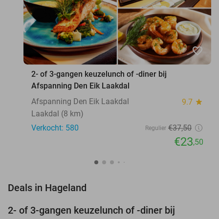
favorite_border
2- of 3-gangen keuzelunch of -diner bij
Afspanning Den Eik Laakdal
Afspanning Den Eik Laakdal
9.7
star
Laakdal (8 km)
Verkocht: 580
€37
,50
Regulier
€23
,50
favorite_border
Deals in Hageland
2- of 3-gangen keuzelunch of -diner bij
37%