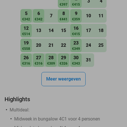
3
4
€397
€415
5
6
8
9
7
10
11
€342
€342
€441
€359
12
16
13
14
15
17
18
€514
€415
19
23
20
21
22
24
25
€558
€349
26
27
28
29
30
31
€316
€316
€309
€326
€343
Meer weergeven
Highlights
Multideal:
Midweek in bungalow 4C1 voor 4 personen