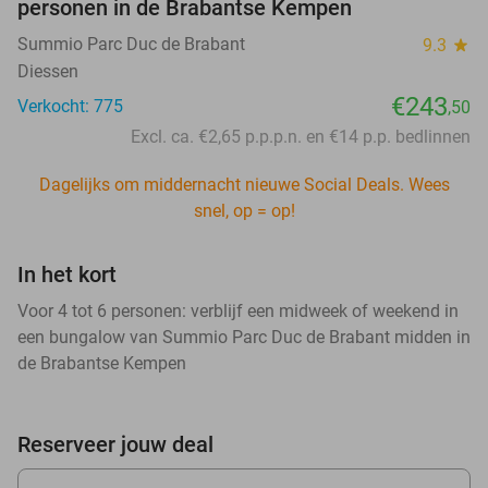
personen in de Brabantse Kempen
Summio Parc Duc de Brabant
9.3
star
Diessen
€243
Verkocht: 775
,50
Excl. ca. €2,65 p.p.p.n. en €14 p.p. bedlinnen
Dagelijks om middernacht nieuwe Social Deals. Wees
snel, op = op!
In het kort
Voor 4 tot 6 personen: verblijf een midweek of weekend in
een bungalow van Summio Parc Duc de Brabant midden in
de Brabantse Kempen
Reserveer jouw deal