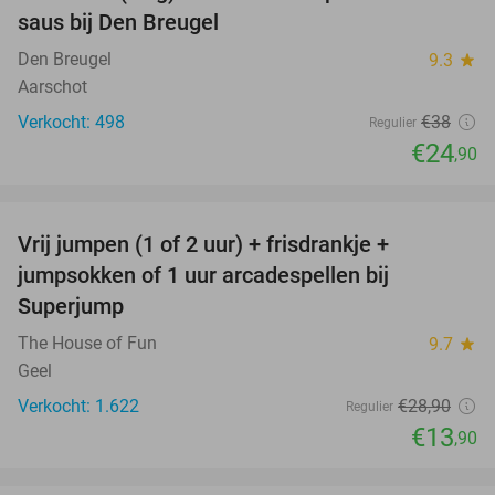
saus bij Den Breugel
Den Breugel
9.3
star
Aarschot
Verkocht: 498
€38
Regulier
€24
,90
favorite_border
Vrij jumpen (1 of 2 uur) + frisdrankje +
52%
jumpsokken of 1 uur arcadespellen bij
Superjump
The House of Fun
9.7
star
Geel
Verkocht: 1.622
€28
,90
Regulier
€13
,90
favorite_border