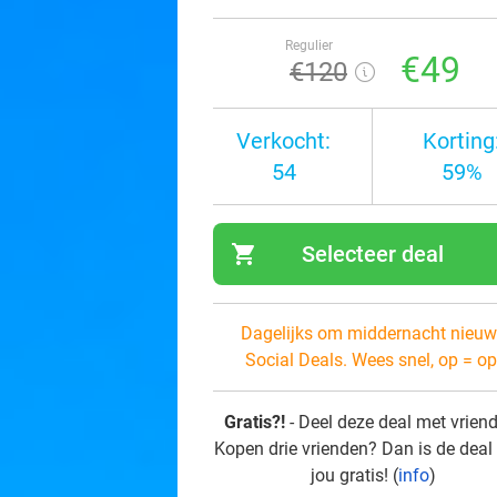
Regulier
€49
€120
Verkocht:
Korting
54
59%
shopping_cart
Selecteer deal
navi
Dagelijks om middernacht nieuw
Social Deals. Wees snel, op = op
Gratis?!
- Deel deze deal met vrien
Kopen drie vrienden? Dan is de deal
jou gratis! (
info
)