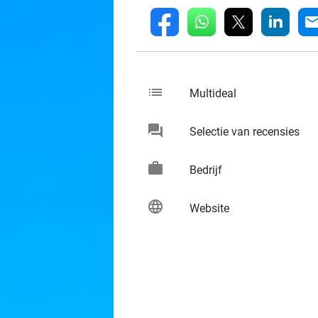
whatsapp
linkedin
fb
mai
list
keybo
Multideal
chat
keybo
Selectie van recensies
work
keybo
Bedrijf
language
keybo
Website