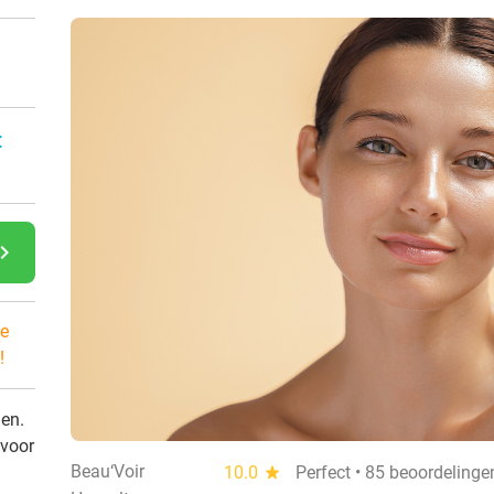
:
gate_next
e
!
den.
 voor
Beau‘Voir
10.0
star
Perfect • 85 beoordelinge