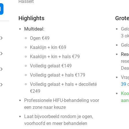
Hasselt
l
Highlights
Grote
Multideal:
Gel
3 o
ard_arrow_right
Ogen €49
Gel
Kaaklijn + kin €69
ard_arrow_right
Res
Kaaklijn + kin + hals €79
res
Volledig gelaat €149
Dea
ard_arrow_right
Volledig gelaat + hals €179
Vra
ard_arrow_right
Volledig gelaat + hals + decolleté
39
o
€249
Koo
Professionele HIFU-behandeling voor
aan
een zone naar keuze
Laat bijvoorbeeld rondom je ogen,
voorhoofd en meer behandelen