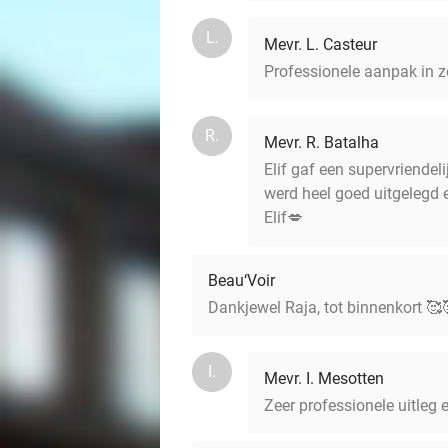
L.
Mevr. L. Casteur
Professionele aanpak in z
R.
Mevr. R. Batalha
Elif gaf een supervriendel
werd heel goed uitgelegd 
Elif💋
Beau‘Voir
Dankjewel Raja, tot binnenkort 🥰
I.
Mevr. I. Mesotten
Zeer professionele uitleg