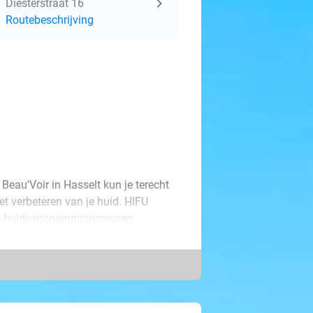
Diesterstraat 16
Routebeschrijving
 Beau'Voir in Hasselt kun je terecht
et verbeteren van je huid. HIFU
en huidverjongingsprocessen,
nder uitziet.
, zoals je ogen, kaaklijn, kin of
st, je zult met vol zelfvertrouwen de