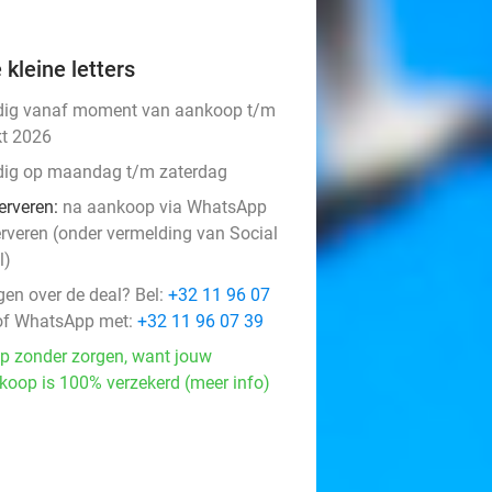
 kleine letters
dig vanaf moment van aankoop t/m
kt 2026
dig op maandag t/m zaterdag
erveren:
na aankoop via WhatsApp
erveren (onder vermelding van Social
l)
gen over de deal? Bel:
+32 11 96 07
f WhatsApp met:
+32 11 96 07 39
p zonder zorgen, want jouw
koop is 100% verzekerd (meer info)