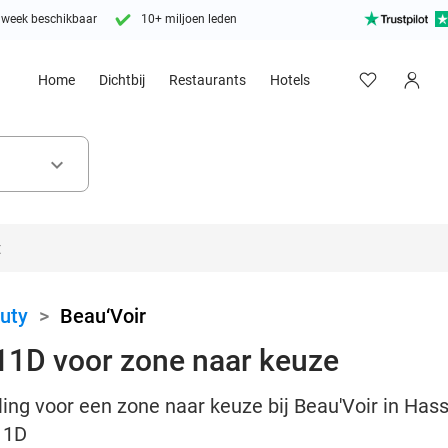
 week beschikbaar
10+ miljoen leden
Home
Dichtbij
Restaurants
Hotels
keyboard_arrow_down
uty
>
Beau‘Voir
11D voor zone naar keuze
ng voor een zone naar keuze bij Beau'Voir in Hasse
11D