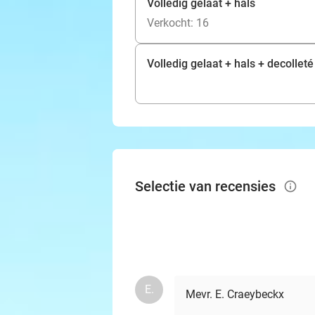
Volledig gelaat + hals
Verkocht: 16
Volledig gelaat + hals + decolleté
Selectie van recensies
info_outlined
E.
Mevr. E. Craeybeckx