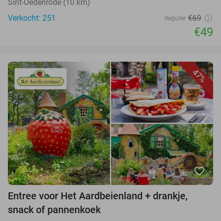
Sint-Oedenrode (10 km)
Verkocht: 251
€69
Regulier
€49
47%
favorite_border
Entree voor Het Aardbeienland + drankje,
snack of pannenkoek