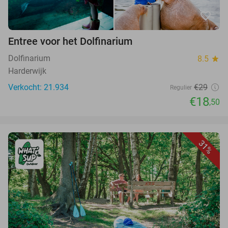
favorite_border
Entree voor het Dolfinarium
Dolfinarium
8.5
star
Harderwijk
Verkocht: 21.934
€29
Regulier
€18
,50
31%