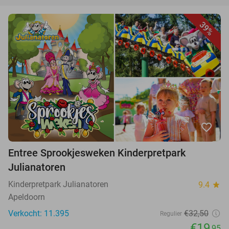
39%
favorite_border
Entree Sprookjesweken Kinderpretpark
Julianatoren
Kinderpretpark Julianatoren
9.4
star
Apeldoorn
Verkocht: 11.395
€32,50
Regulier
€19
,95