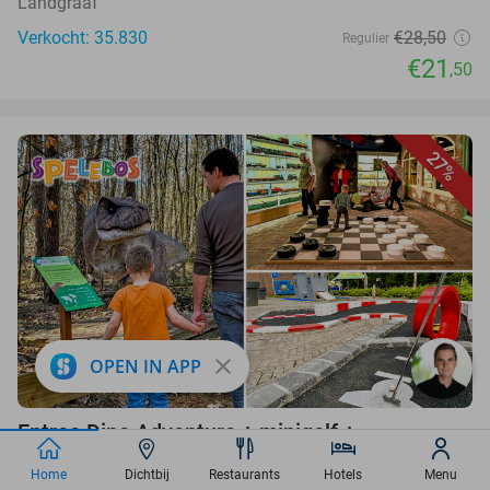
Landgraaf
Verkocht: 35.830
€28,50
Regulier
€21
,50
27%
close
OPEN IN APP
favorite_border
Entree Dino Adventure + minigolf +
speelgoedmuseum
Home
Dichtbij
Restaurants
Hotels
Menu