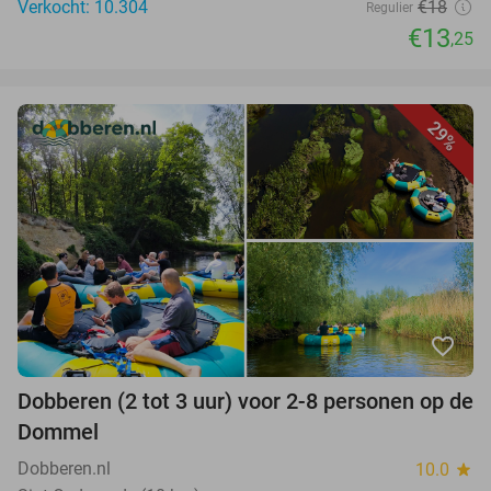
Verkocht: 10.304
€18
Regulier
€13
,25
29%
favorite_border
Dobberen (2 tot 3 uur) voor 2-8 personen op de
Dommel
Dobberen.nl
10.0
star