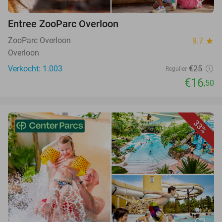
Entree ZooParc Overloon
ZooParc Overloon
9.7
star
Overloon
Verkocht: 1.003
€25
Regulier
€16
,50
33%