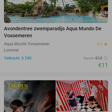
favorite_border
Avondentree zwemparadijs Aqua Mundo De
Vossemeren
Aqua Mundo Vossemeren
9.2
star
Lommel
Verkocht: 6.540
€13
Regulier
€11
38%