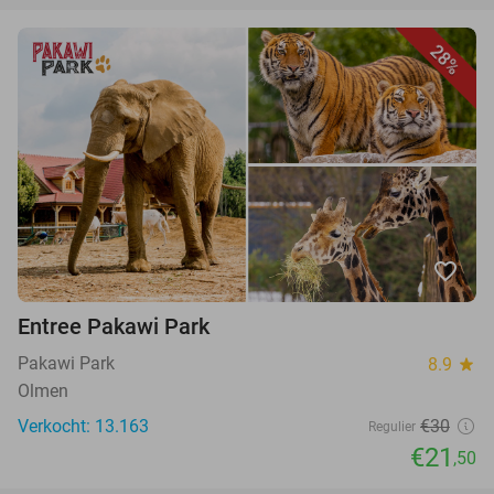
28%
favorite_border
Entree Pakawi Park
Pakawi Park
8.9
star
Olmen
Verkocht: 13.163
€30
Regulier
€21
,50