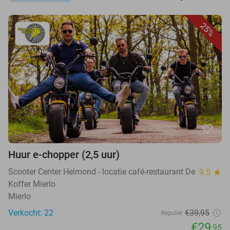
25%
favorite_border
Huur e-chopper (2,5 uur)
Scooter Center Helmond - locatie café-restaurant De
9.5
star
Koffer Mierlo
Mierlo
Verkocht: 22
€39,95
Regulier
€29
,95