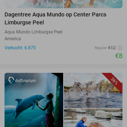
favorite_border
Dagentree Aqua Mundo op Center Parcs
Limburgse Peel
Aqua Mundo Limburgse Peel
America
Verkocht: 6.875
€12
Regulier
€8
36%