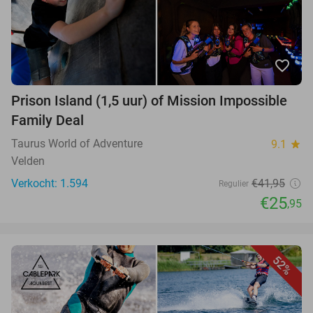
favorite_border
Prison Island (1,5 uur) of Mission Impossible
Family Deal
Taurus World of Adventure
9.1
star
Velden
Verkocht: 1.594
€41,95
Regulier
€25
,95
52%