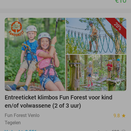
€10
20%
favorite_border
Entreeticket klimbos Fun Forest voor kind
en/of volwassene (2 of 3 uur)
Fun Forest Venlo
9.8
star
Tegelen