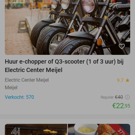
favorite_border
Huur e-chopper of Q3-scooter (1 of 3 uur) bij
Electric Center Meijel
Electric Center Meijel
9.7
star
Meijel
Verkocht: 570
€40
Regulier
€22
,95
37%