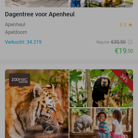
Dagentree voor Apenheul
Apenheul
9.3
star
Apeldoorn
Verkocht: 34.219
€30,50
Regulier
€19
,50
34%
favorite_border