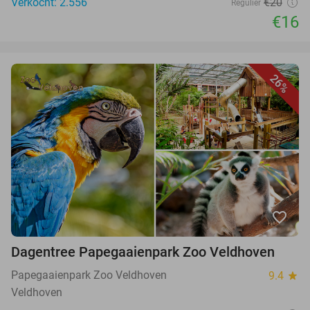
Verkocht: 2.556
€20
Regulier
€16
26%
favorite_border
Dagentree Papegaaienpark Zoo Veldhoven
Papegaaienpark Zoo Veldhoven
9.4
star
Veldhoven