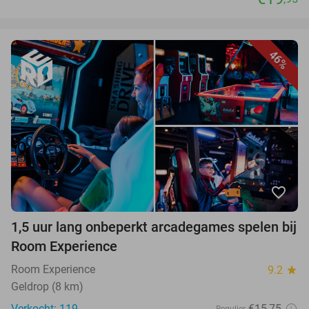
46%
favorite_border
1,5 uur lang onbeperkt arcadegames spelen bij
Room Experience
Room Experience
9.2
star
Geldrop (8 km)
Verkocht: 119
€15,75