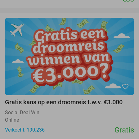
favorite_border
Gratis kans op een droomreis t.w.v. €3.000
Social Deal Win
Online
Gratis
Verkocht: 190.236