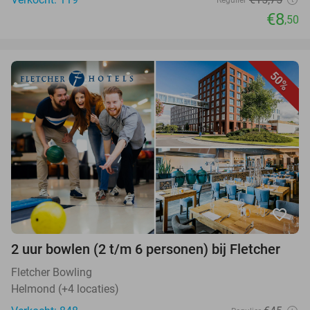
Regulier
€8
,50
50%
favorite_border
2 uur bowlen (2 t/m 6 personen) bij Fletcher
Fletcher Bowling
Helmond (+4 locaties)