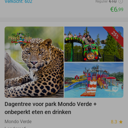
Verkocht: 602
€10
Regulier
€6
,99
25%
favorite_border
Dagentree voor park Mondo Verde +
onbeperkt eten en drinken
Mondo Verde
8.3
star