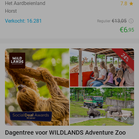
Het Aardbeienland
7.8
star
Horst
Verkocht: 16.281
€13,05
Regulier
€6
,95
24%
favorite_border
Dagentree voor WILDLANDS Adventure Zoo