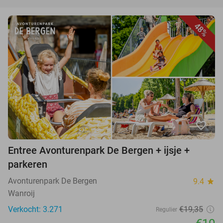
48%
favorite_border
Entree Avonturenpark De Bergen + ijsje +
parkeren
Avonturenpark De Bergen
9.4
star
Wanroij
Verkocht: 3.271
€19,35
Regulier