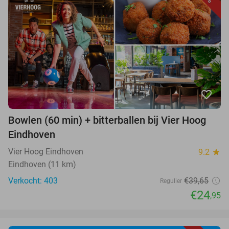
favorite_border
Bowlen (60 min) + bitterballen bij Vier Hoog
Eindhoven
Vier Hoog Eindhoven
9.2
star
Eindhoven (11 km)
Verkocht: 403
€39,65
Regulier
€24
,95