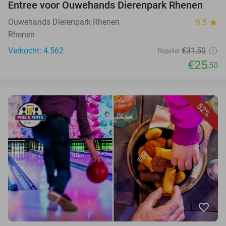
Entree voor Ouwehands Dierenpark Rhenen
Ouwehands Dierenpark Rhenen
9.5
star
Rhenen
Verkocht: 4.562
€31,50
Regulier
€25
,50
52%
favorite_border