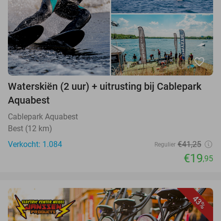
favorite_border
Waterskiën (2 uur) + uitrusting bij Cablepark
Aquabest
Cablepark Aquabest
Best (12 km)
Verkocht: 1.084
€41,25
Regulier
€19
,95
43%