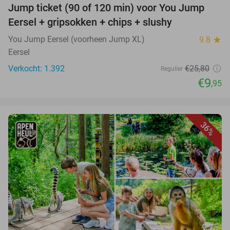
Jump ticket (90 of 120 min) voor You Jump
Eersel + gripsokken + chips + slushy
You Jump Eersel (voorheen Jump XL)
9.8
star
Eersel
Verkocht: 1.392
€25,80
Regulier
€9
,95
36%
favorite_border