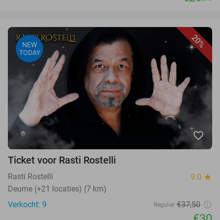
20%
NEW
TODAY
favorite_border
Ticket voor Rasti Rostelli
Rasti Rostelli
9.0
star
Deurne (+21 locaties) (7 km)
Verkocht: 9
€37,50
Regulier
€30