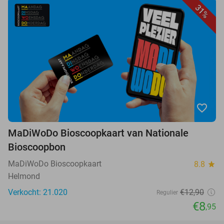
31%
favorite_border
MaDiWoDo Bioscoopkaart van Nationale
Bioscoopbon
MaDiWoDo Bioscoopkaart
8.8
star
Helmond
Verkocht: 21.020
€12,90
Regulier
€8
,95