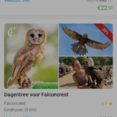
Verkocht: 848
€45
Regulier
€22
,50
30%
favorite_border
Dagentree voor Falconcrest
Falconcrest
9.3
star
Eindhoven (9 km)