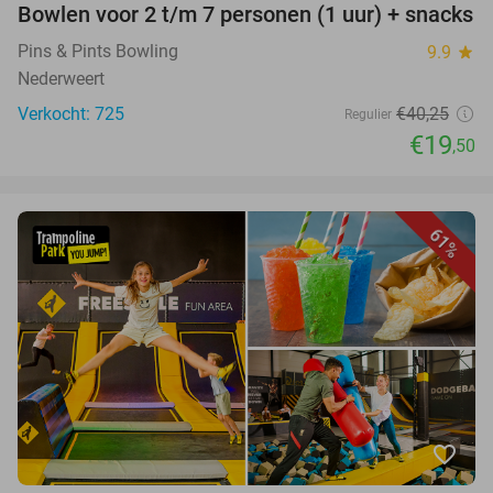
Bowlen voor 2 t/m 7 personen (1 uur) + snacks
Pins & Pints Bowling
9.9
star
Nederweert
Verkocht: 725
€40,25
Regulier
€19
,50
61%
favorite_border