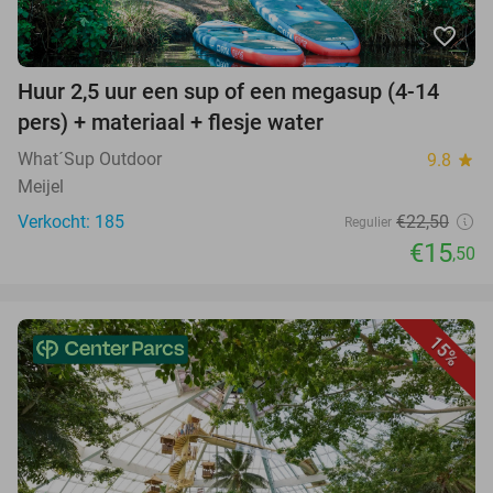
favorite_border
Huur 2,5 uur een sup of een megasup (4-14
pers) + materiaal + flesje water
What´Sup Outdoor
9.8
star
Meijel
Verkocht: 185
€22,50
Regulier
€15
,50
15%