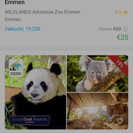
Emmen
WILDLANDS Adventure Zoo Emmen
9.6
star
Emmen
Verkocht: 19.230
€33
Regulier
€25
19%
favorite_border