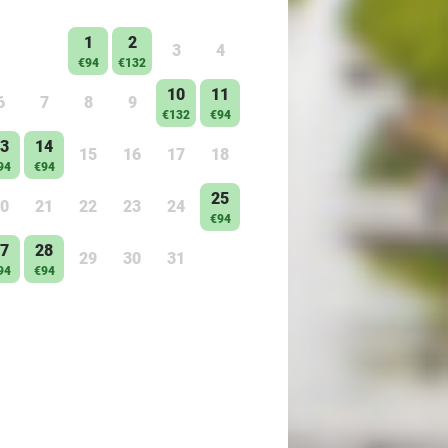
1
2
3
4
€94
€132
10
11
6
7
8
9
€132
€94
3
14
15
16
17
18
94
€94
25
0
21
22
23
24
€94
7
28
29
30
31
94
€94