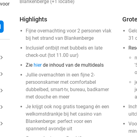
Blankenberge (+1 locatie)
 voor
Highlights
Grote
l
Fijne overnachting voor 2 personen vlak
Gel
bij het strand van Blankenberge
31 
Inclusief ontbijt met bubbels en late
Res
check-out (tot 11.00 uur)
ard_arrow_right
n
Zie
hier
de inhoud van de multideals
'
o
ard_arrow_right
Jullie overnachten in een fijne 2-
persoonskamer met comfortabel
j
dubbelbed, smart-tv, bureau, badkamer
j
ard_arrow_right
met douche en meer
a
ard_arrow_right
Je krijgt ook nog gratis toegang én een
Inc
welkomstdrankje bij het casino van
uit
Blankenberge: perfect voor een
ard_arrow_right
Voo
spannend avondje uit
mini