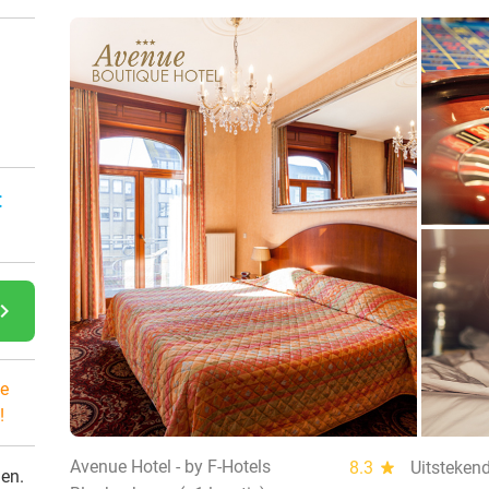
:
gate_next
e
!
Avenue Hotel - by F-Hotels
8.3
star
Uitsteken
den.