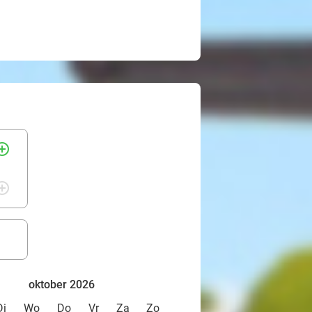
rcle_outline
rcle_outline
oktober 2026
Di
Wo
Do
Vr
Za
Zo