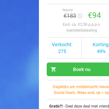
Regulier
€94
€183
Excl. ca. €2,50 p.p.p.n.
toeristenbelasting
Verkocht:
Korting
275
49%
shopping_cart
Boek nu
navi
Dagelijks om middernacht nieuw
Social Deals. Wees snel, op = op
Gratis?!
- Deel deze deal met vrien