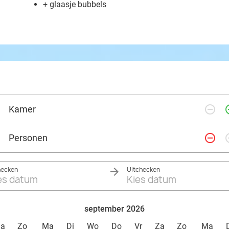
+ glaasje bubbels
remove_circle_outline
add_ci
Kamer
remove_circle_outline
add_ci
Personen
hecken
Uitchecken
es datum
Kies datum
september 2026
Za
Zo
Ma
Di
Wo
Do
Vr
Za
Zo
Ma