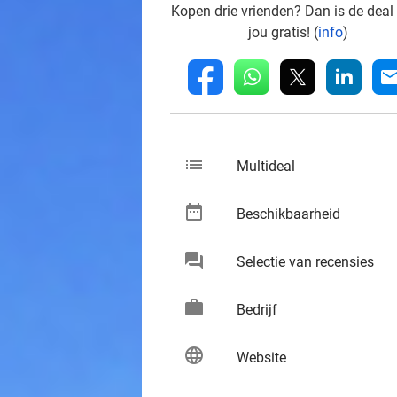
Kopen drie vrienden? Dan is de deal
jou gratis! (
info
)
whatsapp
linkedin
fb
mai
list
keybo
Multideal
date_range
keybo
Beschikbaarheid
chat
keybo
Selectie van recensies
work
keybo
Bedrijf
language
keybo
Website