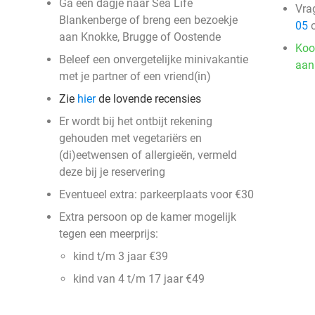
Ga een dagje naar Sea Life
Vra
Blankenberge of breng een bezoekje
05
o
aan Knokke, Brugge of Oostende
Koo
Beleef een onvergetelijke minivakantie
aan
met je partner of een vriend(in)
Zie
hier
de lovende recensies
Er wordt bij het ontbijt rekening
gehouden met vegetariërs en
(di)eetwensen of allergieën, vermeld
deze bij je reservering
Eventueel extra: parkeerplaats voor €30
Extra persoon op de kamer mogelijk
tegen een meerprijs:
kind t/m 3 jaar €39
kind van 4 t/m 17 jaar €49