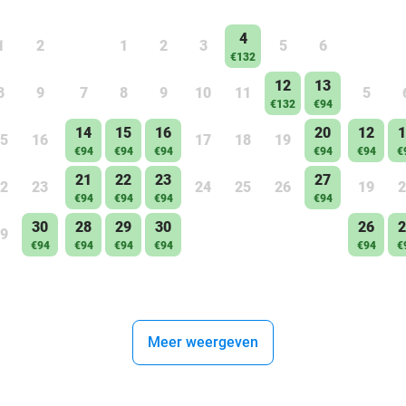
4
1
2
1
2
3
5
6
€132
12
13
8
9
7
8
9
10
11
5
€132
€94
14
15
16
20
12
1
5
16
17
18
19
€94
€94
€94
€94
€94
€
21
22
23
27
2
23
24
25
26
19
2
€94
€94
€94
€94
30
28
29
30
26
2
9
€94
€94
€94
€94
€94
€
Meer weergeven