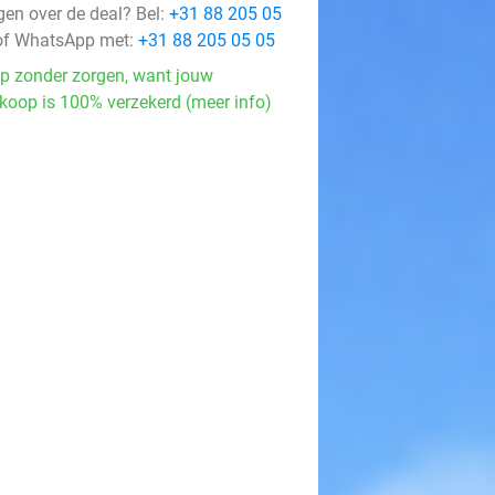
gen over de deal? Bel:
+31 88 205 05
f WhatsApp met:
+31 88 205 05 05
p zonder zorgen, want jouw
koop is 100% verzekerd (meer info)