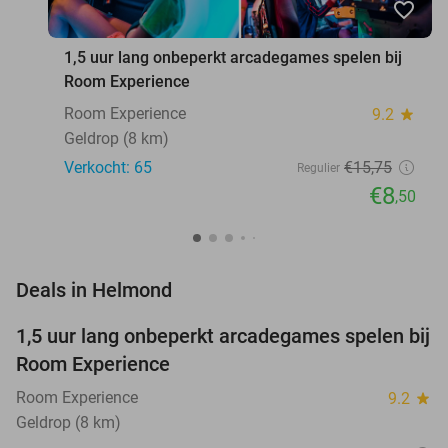
favorite_border
1,5 uur lang onbeperkt arcadegames spelen bij
Room Experience
Room Experience
9.2
star
Geldrop (8 km)
Verkocht: 65
€15
,75
Regulier
€8
,50
favorite_border
Deals in Helmond
1,5 uur lang onbeperkt arcadegames spelen bij
46%
NEW
Room Experience
TODAY
Room Experience
9.2
star
Geldrop (8 km)