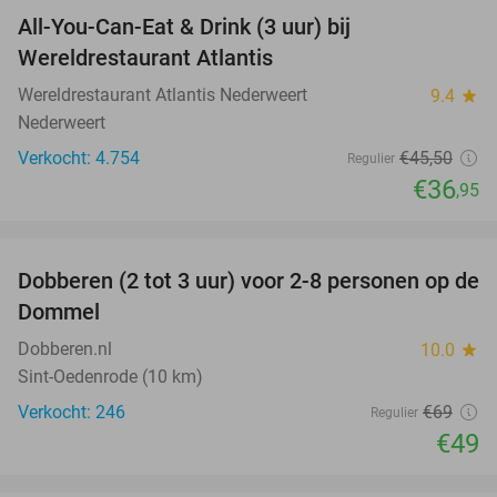
All-You-Can-Eat & Drink (3 uur) bij
19%
Wereldrestaurant Atlantis
Wereldrestaurant Atlantis Nederweert
9.4
star
Nederweert
Verkocht: 4.754
€45
,50
Regulier
€36
,95
favorite_border
Dobberen (2 tot 3 uur) voor 2-8 personen op de
29%
Dommel
Dobberen.nl
10.0
star
Sint-Oedenrode (10 km)
Verkocht: 246
€69
Regulier
€49