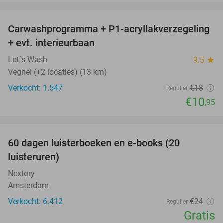
favorite_border
Carwashprogramma + P1-acryllakverzegeling
39%
+ evt. interieurbaan
Let´s Wash
9.5
star
Veghel (+2 locaties) (13 km)
Verkocht: 1.547
€18
Regulier
€10
,95
favorite_border
100%
60 dagen luisterboeken en e-books (20
luisteruren)
Nextory
Amsterdam
Verkocht: 6.412
€24
Regulier
Gratis