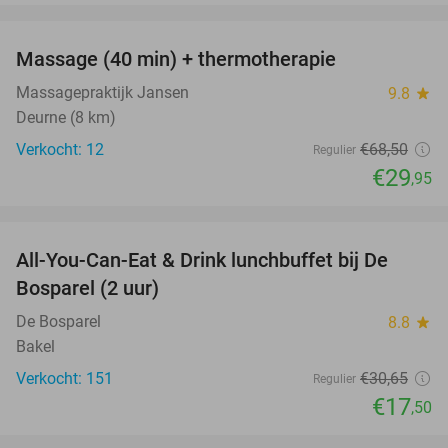
favorite_border
Massage (40 min) + thermotherapie
56%
Massagepraktijk Jansen
9.8
star
Deurne (8 km)
Verkocht: 12
€68
,50
Regulier
€29
,95
favorite_border
All-You-Can-Eat & Drink lunchbuffet bij De
43%
Bosparel (2 uur)
De Bosparel
8.8
star
Bakel
Verkocht: 151
€30
,65
Regulier
€17
,50
favorite_border