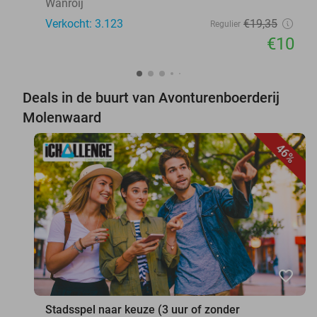
Wanroij
Verkocht: 3.123
€19
,35
Regulier
€10
Deals in de buurt van Avonturenboerderij
Molenwaard
46%
favorite_border
Stadsspel naar keuze (3 uur of zonder