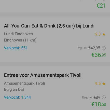
€21
favorite_border
All-You-Can-Eat & Drink (2,5 uur) bij Lundi
14%
Lundi Eindhoven
9.3
star
Eindhoven (11 km)
Verkocht: 551
€42
,95
Regulier
€36
,95
favorite_border
Entree voor Amusementspark Tivoli
12%
Amusementspark Tivoli
9.5
star
Berg en Dal
Verkocht: 1.344
€21
Regulier
€18
,50