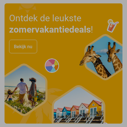
Ontdek de leukste
zomervakantiedeals
!
Bekijk nu