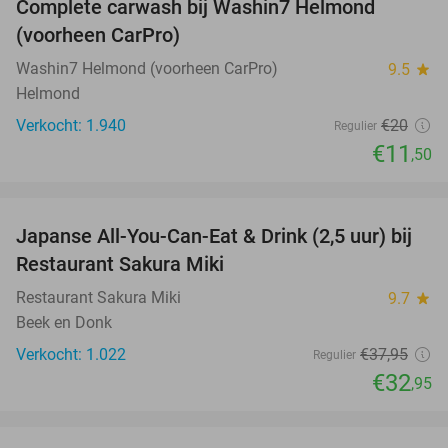
Complete carwash bij Washin7 Helmond
43%
(voorheen CarPro)
Washin7 Helmond (voorheen CarPro)
9.5
star
Helmond
Verkocht: 1.940
€20
Regulier
€11
,50
favorite_border
Japanse All-You-Can-Eat & Drink (2,5 uur) bij
13%
Restaurant Sakura Miki
Restaurant Sakura Miki
9.7
star
Beek en Donk
Verkocht: 1.022
€37
,95
Regulier
€32
,95
favorite_border