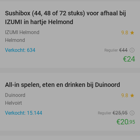
Sushibox (44, 48 of 72 stuks) voor afhaal bij
45%
IZUMI in hartje Helmond
IZUMI Helmond
9.8
star
Helmond
Verkocht: 634
€44
Regulier
€24
favorite_border
All-in spelen, eten en drinken bij Duinoord
19%
Duinoord
9.8
star
Helvoirt
Verkocht: 15.144
€25
,95
Regulier
€20
,95
favorite_border