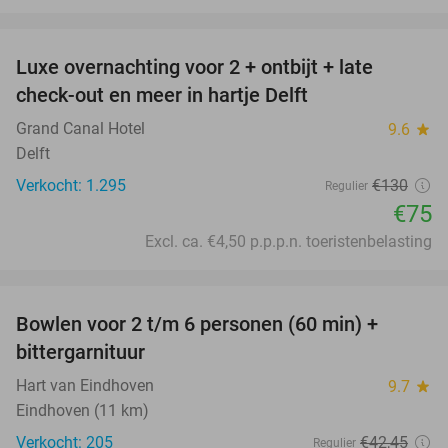
favorite_border
Luxe overnachting voor 2 + ontbijt + late
42%
check-out en meer in hartje Delft
Grand Canal Hotel
9.6
star
Delft
Verkocht: 1.295
€130
Regulier
€75
Excl. ca. €4,50 p.p.p.n. toeristenbelasting
favorite_border
Bowlen voor 2 t/m 6 personen (60 min) +
51%
bittergarnituur
Hart van Eindhoven
9.7
star
Eindhoven (11 km)
Verkocht: 205
€42
,45
Regulier