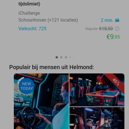
tijdslimiet)
iChallenge
Schoonhoven (+121 locaties)
2 min.
directions_car
Verkocht: 725
€18
,50
Regulier
€9
,95
Populair bij mensen uit Helmond:
46%
NEW
TODAY