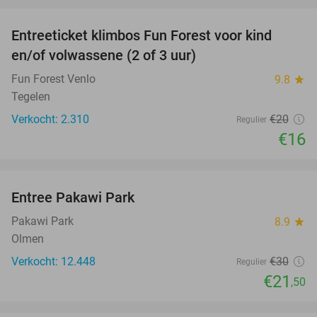
Entreeticket klimbos Fun Forest voor kind
20%
en/of volwassene (2 of 3 uur)
Fun Forest Venlo
9.8
star
Tegelen
Verkocht: 2.310
€20
Regulier
€16
favorite_border
Entree Pakawi Park
28%
Pakawi Park
8.9
star
Olmen
Verkocht: 12.448
€30
Regulier
€21
,50
favorite_border