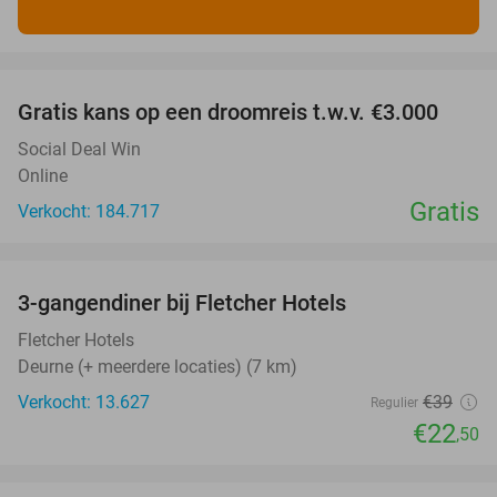
favorite_border
Gratis kans op een droomreis t.w.v. €3.000
Social Deal Win
Online
Gratis
Verkocht: 184.717
favorite_border
3-gangendiner bij Fletcher Hotels
42%
Fletcher Hotels
Deurne (+ meerdere locaties) (7 km)
Verkocht: 13.627
€39
Regulier
€22
,50
favorite_border