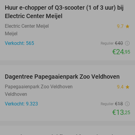
Huur e-chopper of Q3-scooter (1 of 3 uur) bij
38%
Electric Center Meijel
Electric Center Meijel
9.7
star
Meijel
Verkocht: 565
€40
Regulier
€24
,95
favorite_border
Dagentree Papegaaienpark Zoo Veldhoven
26%
Papegaaienpark Zoo Veldhoven
9.4
star
Veldhoven
Verkocht: 9.323
€18
Regulier
€13
,25
favorite_border