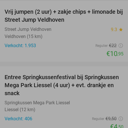
Vrij jumpen (2 uur) + zakje chips + limonade bij
50%
Street Jump Veldhoven
Street Jump Veldhoven
9.3
star
Veldhoven (15 km)
Verkocht: 1.953
€22
Regulier
€10
,95
favorite_border
Entree Springkussenfestival bij Springkussen
53%
Mega Park Liessel (4 uur) + evt. drankje en
snack
Springkussen Mega Park Liessel
Liessel (12 km)
Verkocht: 406
€9
,50
Regulier
€4
,50