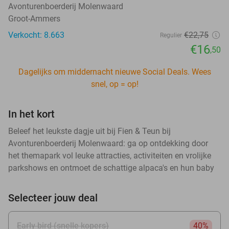
Avonturenboerderij Molenwaard
Groot-Ammers
Verkocht: 8.663
€22
,75
Regulier
€16
,50
Dagelijks om middernacht nieuwe Social Deals. Wees
snel, op = op!
In het kort
Beleef het leukste dagje uit bij Fien & Teun bij
Avonturenboerderij Molenwaard: ga op ontdekking door
het themapark vol leuke attracties, activiteiten en vrolijke
parkshows en ontmoet de schattige alpaca's en hun baby
Selecteer jouw deal
Early bird (snelle kopers)
40%