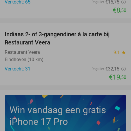
Verkocht: 65
€15
,75
Regulier
€8
,50
favorite_border
Indiaas 2- of 3-gangendiner à la carte bij
39%
NEW
Restaurant Veera
TODAY
Restaurant Veera
9.1
star
Eindhoven (10 km)
Verkocht: 31
€32
,15
Regulier
€19
,50
Win vandaag een gratis
iPhone 17 Pro