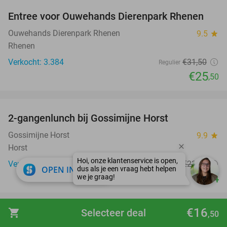
Entree voor Ouwehands Dierenpark Rhenen
19%
Ouwehands Dierenpark Rhenen
9.5
star
Rhenen
Verkocht: 3.384
€31
,50
Regulier
€25
,50
favorite_border
2-gangenlunch bij Gossimijne Horst
40%
Gossimijne Horst
9.9
star
Horst
Verkocht: 1.272
€23
,15
Regulier
close
OPEN IN APP
€14
favorite_border
€16
shopping_cart
Selecteer deal
,50
Overnachting voor 2 + evt. ontbijt en 3-