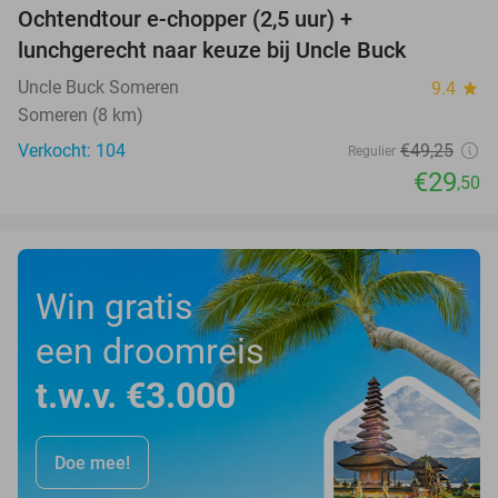
Ochtendtour e-chopper (2,5 uur) +
40%
lunchgerecht naar keuze bij Uncle Buck
Uncle Buck Someren
9.4
star
Someren (8 km)
Verkocht: 104
€49
,25
Regulier
€29
,50
Win gratis
een droomreis
t.w.v. €3.000
Doe mee!