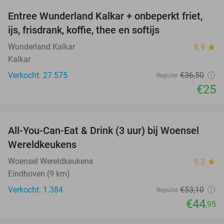
Entree Wunderland Kalkar + onbeperkt friet,
32%
ijs, frisdrank, koffie, thee en softijs
Wunderland Kalkar
8.9
star
Kalkar
Verkocht: 27.575
€36
,50
Regulier
€25
favorite_border
All-You-Can-Eat & Drink (3 uur) bij Woensel
15%
Wereldkeukens
Woensel Wereldkeukens
9.3
star
Eindhoven (9 km)
Verkocht: 1.384
€53
,10
Regulier
€44
,95
favorite_border