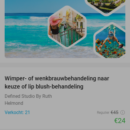
favorite_border
Wimper- of wenkbrauwbehandeling naar
47%
keuze of lip blush-behandeling
Defined Studio By Ruth
Helmond
Verkocht: 21
€45
Regulier
€24
favorite_border