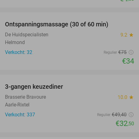
favorite_border
Ontspanningsmassage (30 of 60 min)
55%
De Huidspecialisten
9.2
star
Helmond
Verkocht: 32
€75
Regulier
€34
favorite_border
3-gangen keuzediner
34%
Brasserie Bravoure
10.0
star
Aarle-Rixtel
Verkocht: 337
€49
,40
Regulier
€32
,50
favorite_border