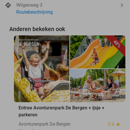
Wilgenweg 3
Routebeschrijving
Anderen bekeken ook
48%
favorite_border
Entree Avonturenpark De Bergen + ijsje +
parkeren
Avonturenpark De Bergen
9.4
star