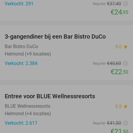
Verkocht: 291
€37
,40
Regulier
€24
,95
favorite_border
3-gangendiner bij een Bar Bistro DuCo
45%
Bar Bistro DuCo
9.0
star
Helmond (+9 locaties)
Verkocht: 2.384
€40
,60
Regulier
€22
,50
favorite_border
Entree voor BLUE Wellnessresorts
48%
BLUE Wellnessresorts
8.8
star
Helmond (+4 locaties)
Verkocht: 2.617
€41
,50
Regulier
€21
,50