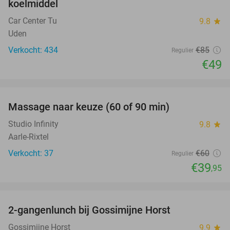
koelmiddel
Car Center Tu
9.8
star
Uden
Verkocht: 434
€85
Regulier
€49
favorite_border
Massage naar keuze (60 of 90 min)
33%
Studio Infinity
9.8
star
Aarle-Rixtel
Verkocht: 37
€60
Regulier
€39
,95
favorite_border
2-gangenlunch bij Gossimijne Horst
40%
Gossimijne Horst
9.9
star