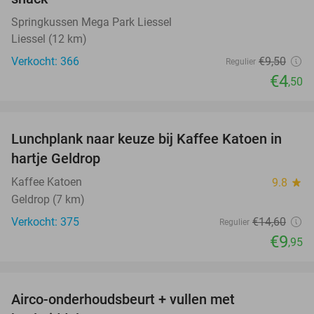
Springkussen Mega Park Liessel
Liessel (12 km)
Verkocht: 366
€9
,50
Regulier
€4
,50
favorite_border
Lunchplank naar keuze bij Kaffee Katoen in
32%
hartje Geldrop
Kaffee Katoen
9.8
star
Geldrop (7 km)
Verkocht: 375
€14
,60
Regulier
€9
,95
favorite_border
Airco-onderhoudsbeurt + vullen met
42%