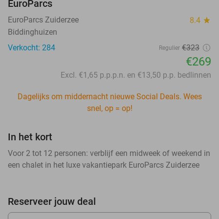
EuroParcs
EuroParcs Zuiderzee
8.4
star
Biddinghuizen
Verkocht: 284
€323
Regulier
€269
Excl. €1,65 p.p.p.n. en €13,50 p.p. bedlinnen
Dagelijks om middernacht nieuwe Social Deals. Wees
snel, op = op!
In het kort
Voor 2 tot 12 personen: verblijf een midweek of weekend in
een chalet in het luxe vakantiepark EuroParcs Zuiderzee
Reserveer jouw deal