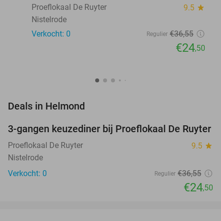
Proeflokaal De Ruyter
9.5
star
Nistelrode
Verkocht: 0
€36
,55
Regulier
€24
,50
favorite_border
Deals in Helmond
3-gangen keuzediner bij Proeflokaal De Ruyter
33%
NEW
TODAY
Proeflokaal De Ruyter
9.5
star
Nistelrode
Verkocht: 0
€36
,55
Regulier
€24
,50
favorite_border