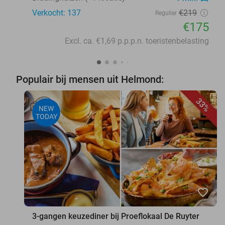
Verkocht: 137
€219
Regulier
€175
Excl. ca. €1,69 p.p.p.n. toeristenbelasting
Populair bij mensen uit Helmond:
33%
NEW
TODAY
favorite_border
3-gangen keuzediner bij Proeflokaal De Ruyter