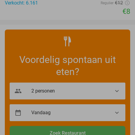
Verkocht: 6.161
€12
Regulier
€8
Voordelig spontaan uit
eten?
Zoek Restaurant