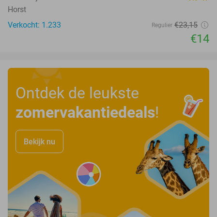
Horst
Verkocht: 1.233
€23
,15
Regulier
€14
Ontdek de leukste
zomervakantiedeals
!
Bekijk nu