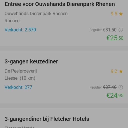
Entree voor Ouwehands Dierenpark Rhenen
19%
NEW
TODAY
Ouwehands Dierenpark Rhenen
9.5
star
Rhenen
Verkocht: 2.570
€31
,50
Regulier
€25
,50
favorite_border
3-gangen keuzediner
33%
De Peelproeverij
9.2
star
Liessel (10 km)
Verkocht: 277
€37
,40
Regulier
€24
,95
favorite_border
3-gangendiner bij Fletcher Hotels
42%