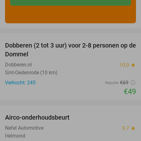
favorite_border
Dobberen (2 tot 3 uur) voor 2-8 personen op de
29%
Dommel
Dobberen.nl
10.0
star
Sint-Oedenrode (10 km)
Verkocht: 245
€69
Regulier
€49
favorite_border
Airco-onderhoudsbeurt
60%
Nefel Automotive
9.7
star
Helmond