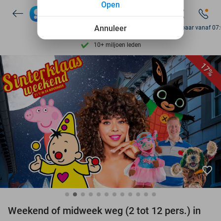
Open
Ontdek 15.000+ deals
7 dagen per week beschikbaar
Annuleer
Bereikbaar vanaf 07
10+ miljoen leden
9,4
op basis van
205.785 reviews
17%
Ontdek 15.000+ deals
7 dagen per week beschikbaar
10+ miljoen leden
favorite_border
Weekend of midweek weg (2 tot 12 pers.) in