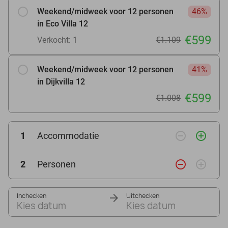
Weekend/midweek voor 12 personen
46%
in Eco Villa 12
€599
Verkocht: 1
€1.109
Weekend/midweek voor 12 personen
41%
in Dijkvilla 12
€599
€1.008
remove_circle_outline
add_circle_outline
1
Accommodatie
remove_circle_outline
add_circle_outline
2
Personen
Inchecken
Uitchecken
Kies datum
Kies datum