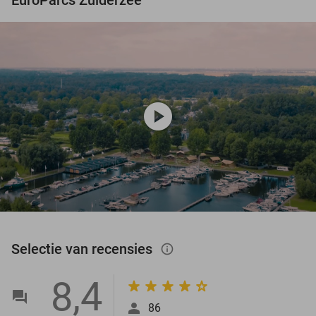
play_circle
Selectie van recensies
info_outlined
8,4
86