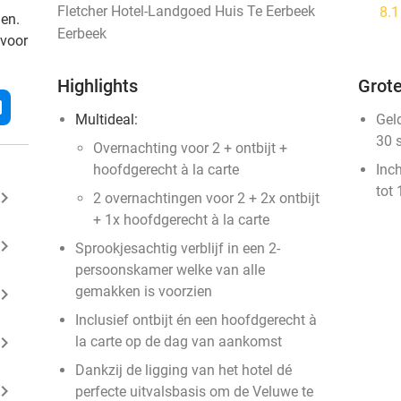
Fletcher Hotel-Landgoed Huis Te Eerbeek
8.
den.
Eerbeek
 voor
Highlights
Grote
l
Multideal:
Gel
30 
Overnachting voor 2 + ontbijt +
hoofdgerecht à la carte
Inc
tot 
ard_arrow_right
2 overnachtingen voor 2 + 2x ontbijt
+ 1x hoofdgerecht à la carte
ard_arrow_right
Sprookjesachtig verblijf in een 2-
persoonskamer welke van alle
gemakken is voorzien
ard_arrow_right
Inclusief ontbijt én een hoofdgerecht à
ard_arrow_right
la carte op de dag van aankomst
Dankzij de ligging van het hotel dé
ard_arrow_right
perfecte uitvalsbasis om de Veluwe te