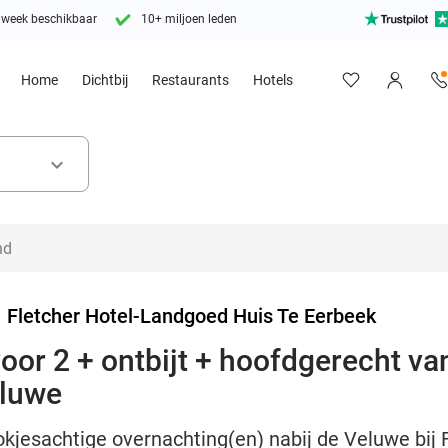
 week beschikbaar
10+ miljoen leden
Home
Dichtbij
Restaurants
Hotels
keyboard_arrow_down
>
Fletcher Hotel-Landgoed Huis Te Eerbeek
or 2 + ontbijt + hoofdgerecht van
eluwe
okjesachtige overnachting(en) nabij de Veluwe bij