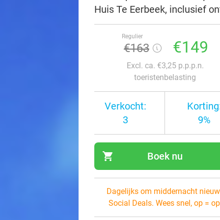
Huis Te Eerbeek, inclusief on
Regulier
€149
€163
Excl. ca. €3,25 p.p.p.n.
toeristenbelasting
Verkocht:
Korting
3
9%
shopping_cart
Boek nu
navi
Dagelijks om middernacht nieuw
Social Deals. Wees snel, op = op