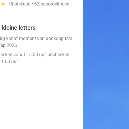
1
star
Uitstekend • 62 beoordelingen
 kleine letters
dig vanaf moment van aankoop t/m
sep 2026
hecken vanaf 15.00 uur, uitchecken
11.00 uur