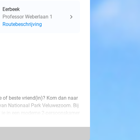
Eerbeek
Professor Weberlaan 1
Routebeschrijving
e of beste vriend(in)? Kom dan naar
 van Nationaal Park Veluwezoom. Bij
ijf je in een moderne 2-persoonskamer
 ingericht en is voorzien van
 hebben de keuze uit 1 of 2