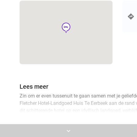
hotel
Lees meer
Zin om er even tussenuit te gaan samen met je geliefd
Fletcher Hotel-Landgoed Huis Te Eerbeek aan de rand
dit schitterende hotel op een idyllisch landgoed, verbl
die van alle gemakken is voorzien. De kamer is sfeervol
flatscreen-tv, gratis wifi én een eigen badkamer. Jullie
keyboard_arrow_down
overnachtingen.