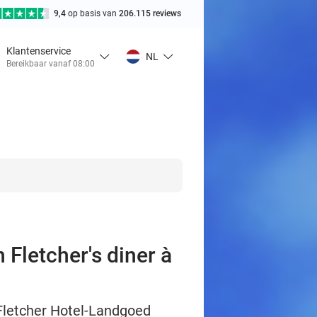
9,4
op basis van
206.115 reviews
Klantenservice
NL
Bereikbaar vanaf 08:00
 Fletcher's diner à
 Fletcher Hotel-Landgoed