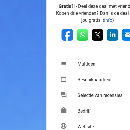
Gratis?!
- Deel deze deal met vrien
Kopen drie vrienden? Dan is de deal
jou gratis! (
info
)
whatsapp
linkedin
fb
mai
list
keybo
Multideal
date_range
keybo
Beschikbaarheid
chat
keybo
Selectie van recensies
work
keybo
Bedrijf
language
keybo
Website