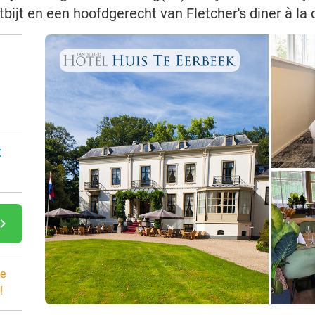
tbijt en een hoofdgerecht van Fletcher's diner à la 
:
gate_next
e
!