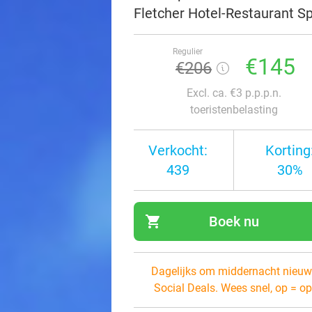
Fletcher Hotel-Restaurant S
Regulier
€145
€206
Excl. ca. €3 p.p.p.n.
toeristenbelasting
Verkocht:
Korting
439
30%
shopping_cart
Boek nu
navi
Dagelijks om middernacht nieuw
Social Deals. Wees snel, op = op