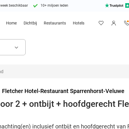
 week beschikbaar
10+ miljoen leden
Home
Dichtbij
Restaurants
Hotels
keyboard_arrow_down
>
Fletcher Hotel-Restaurant Sparrenhorst-Veluwe
oor 2 + ontbijt + hoofdgerecht Fl
nachting(en) inclusief ontbijt en hoofdgerecht van