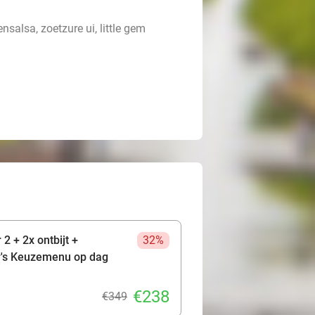
nsalsa, zoetzure ui, little gem
2 + 2x ontbijt +
32%
r's Keuzemenu op dag
€238
€349