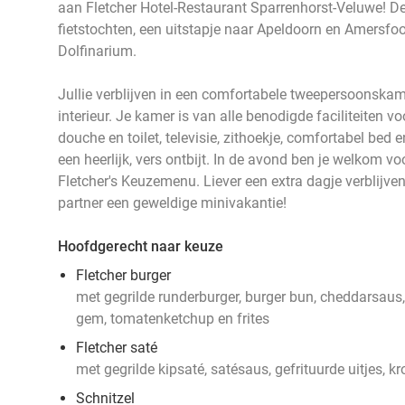
aan Fletcher Hotel-Restaurant Sparrenhorst-Veluwe! D
fietstochten, een uitstapje naar Apeldoorn en Amersfoor
Dolfinarium.
Jullie verblijven in een comfortabele tweepersoonskam
interieur. Je kamer is van alle benodigde faciliteiten 
douche en toilet, televisie, zithoekje, comfortabel bed 
een heerlijk, vers ontbijt. In de avond ben je welkom v
Fletcher's Keuzemenu. Liever een extra dagje verblijv
partner een geweldige minivakantie!
Hoofdgerecht naar keuze
Fletcher burger
met gegrilde runderburger, burger bun, cheddarsaus, t
gem, tomatenketchup en frites
Fletcher saté
met gegrilde kipsaté, satésaus, gefrituurde uitjes, kr
Schnitzel