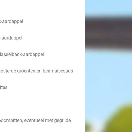
k-aardappel
k-aardappel
 Hasselback-aardappel
oosterde groenten en bearnaisesaus
ites
oompitten, eventueel met gegrilde