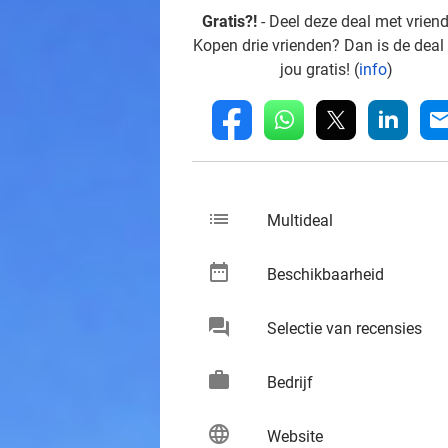
Gratis?!
- Deel deze deal met vrien
Kopen drie vrienden? Dan is de deal
jou gratis! (
info
)
whatsapp
linkedin
fb
mai
list
keybo
Multideal
date_range
keybo
Beschikbaarheid
chat
keybo
Selectie van recensies
work
keybo
Bedrijf
language
keybo
Website