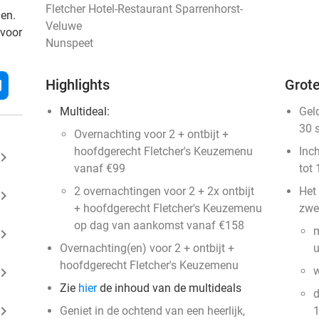
Fletcher Hotel-Restaurant Sparrenhorst-
den.
Veluwe
 voor
Nunspeet
Highlights
Grote
l
Multideal:
Gel
30 
Overnachting voor 2 + ontbijt +
hoofdgerecht Fletcher's Keuzemenu
Inc
ard_arrow_right
vanaf €99
tot 
2 overnachtingen voor 2 + 2x ontbijt
Het
ard_arrow_right
+ hoofdgerecht Fletcher's Keuzemenu
zwe
op dag van aankomst vanaf €158
m
ard_arrow_right
Overnachting(en) voor 2 + ontbijt +
u
hoofdgerecht Fletcher's Keuzemenu
ard_arrow_right
w
Zie
hier
de inhoud van de multideals
d
ard_arrow_right
Geniet in de ochtend van een heerlijk,