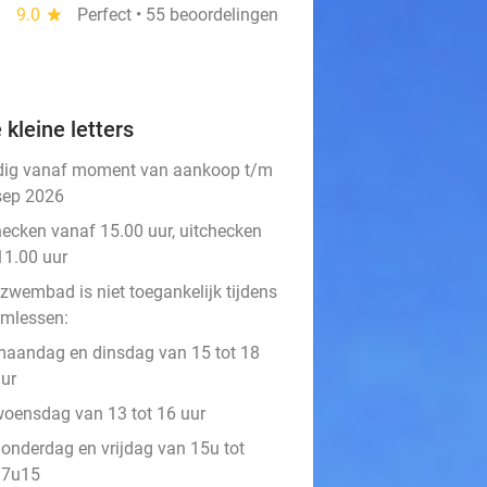
9.0
star
Perfect • 55 beoordelingen
 kleine letters
dig vanaf moment van aankoop t/m
sep 2026
hecken vanaf 15.00 uur, uitchecken
11.00 uur
 zwembad is niet toegankelijk tijdens
mlessen:
aandag en dinsdag van 15 tot 18
ur
oensdag van 13 tot 16 uur
onderdag en vrijdag van 15u tot
17u15