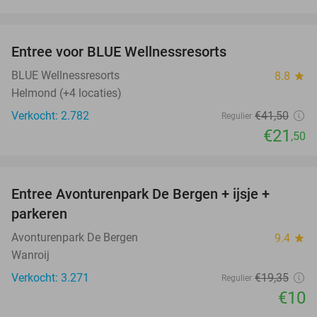
favorite_border
Entree voor BLUE Wellnessresorts
48%
BLUE Wellnessresorts
8.8
star
Helmond (+4 locaties)
Verkocht: 2.782
€41
,50
Regulier
€21
,50
favorite_border
Entree Avonturenpark De Bergen + ijsje +
48%
parkeren
Avonturenpark De Bergen
9.4
star
Wanroij
Verkocht: 3.271
€19
,35
Regulier
€10