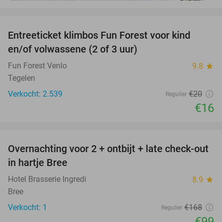
favorite_border
Entreeticket klimbos Fun Forest voor kind
20%
en/of volwassene (2 of 3 uur)
Fun Forest Venlo
9.8
star
Tegelen
Verkocht: 2.539
€20
Regulier
€16
favorite_border
Overnachting voor 2 + ontbijt + late check-out
41%
NEW
in hartje Bree
TODAY
Hotel Brasserie Ingredi
8.9
star
Bree
Verkocht: 1
€168
Regulier
€99