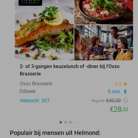
favorite_border
2- of 3-gangen keuzelunch of -diner bij l'Oxxo
Brasserie
Oxxo Brasserie
9.5
star
Dilbeek
5 min.
directions_walk
Verkocht: 307
€40
,30
Regulier
€28
,50
Populair bij mensen uit Helmond: