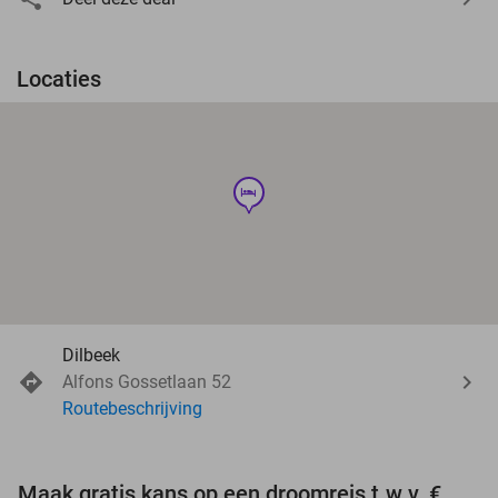
Locaties
hotel
Dilbeek
Alfons Gossetlaan 52
Routebeschrijving
Maak gratis kans op een droomreis t.w.v. €3.000!