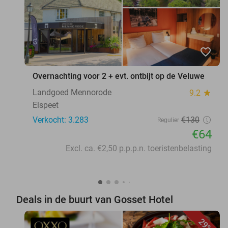
favorite_border
Overnachting voor 2 + evt. ontbijt op de Veluwe
Landgoed Mennorode
9.2
star
Elspeet
Verkocht: 3.283
€130
Regulier
€64
Excl. ca. €2,50 p.p.p.n. toeristenbelasting
Deals in de buurt van Gosset Hotel
29%