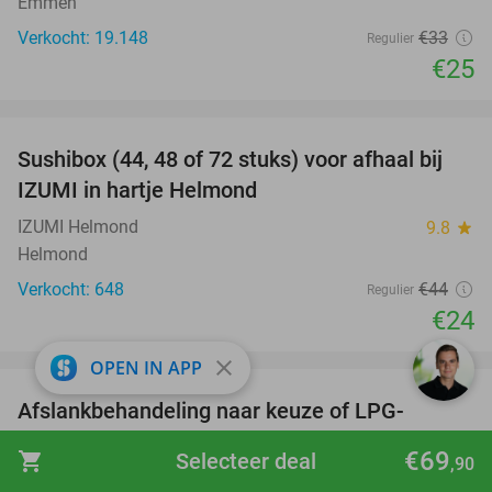
Emmen
Verkocht: 19.148
€33
Regulier
€25
favorite_border
Sushibox (44, 48 of 72 stuks) voor afhaal bij
45%
IZUMI in hartje Helmond
IZUMI Helmond
9.8
star
Helmond
Verkocht: 648
€44
Regulier
€24
favorite_border
close
OPEN IN APP
Afslankbehandeling naar keuze of LPG-
62%
endermologiebehandeling
€69
shopping_cart
Selecteer deal
,90
Bellapura
10.0
star