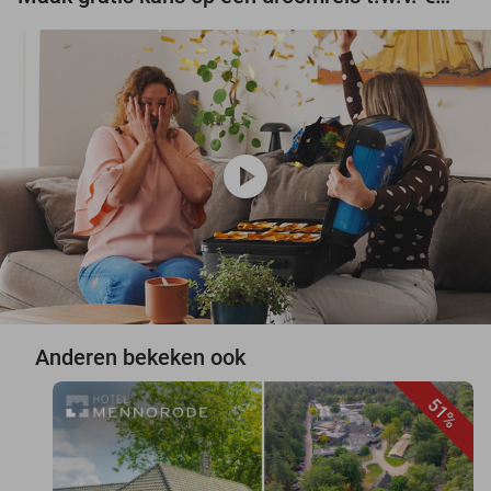
play_circle
Anderen bekeken ook
51%