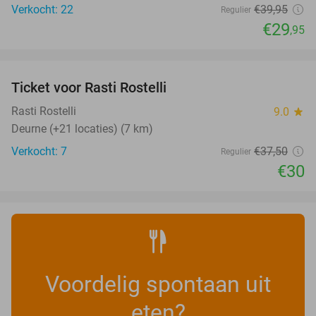
Verkocht: 22
€39
,95
Regulier
€29
,95
favorite_border
Ticket voor Rasti Rostelli
20%
NEW
TODAY
Rasti Rostelli
9.0
star
Deurne (+21 locaties) (7 km)
Verkocht: 7
€37
,50
Regulier
€30
Voordelig spontaan uit
eten?