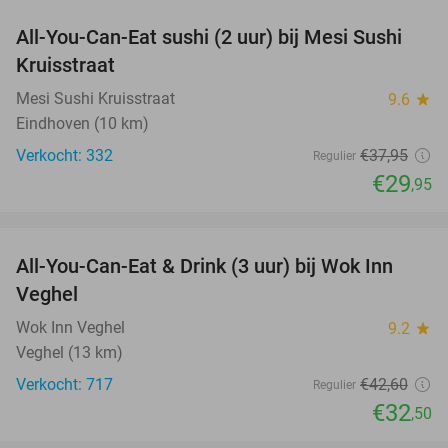
All-You-Can-Eat sushi (2 uur) bij Mesi Sushi
21%
Kruisstraat
Mesi Sushi Kruisstraat
9.6
star
Eindhoven (10 km)
Verkocht: 332
€37
,95
Regulier
€29
,95
favorite_border
All-You-Can-Eat & Drink (3 uur) bij Wok Inn
24%
Veghel
Wok Inn Veghel
9.2
star
Veghel (13 km)
Verkocht: 717
€42
,60
Regulier
€32
,50