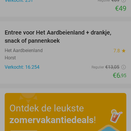
Verkocht: 251
€69
Regulier
€49
favorite_border
Entree voor Het Aardbeienland + drankje,
47%
snack of pannenkoek
Het Aardbeienland
7.8
star
Horst
Verkocht: 16.254
€13
,05
Regulier
€6
,95
Ontdek de leukste
zomervakantiedeals
!