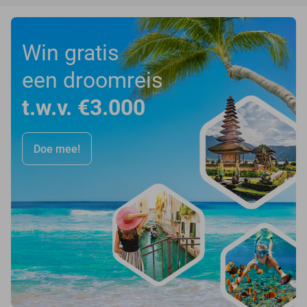
Win gratis
een droomreis
t.w.v. €3.000
Doe mee!