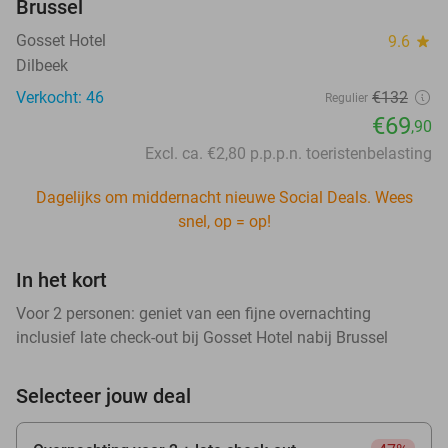
Brussel
Gosset Hotel
9.6
star
Dilbeek
Verkocht: 46
€132
Regulier
€69
,90
Excl. ca. €2,80 p.p.p.n. toeristenbelasting
Dagelijks om middernacht nieuwe Social Deals. Wees
snel, op = op!
In het kort
Voor 2 personen: geniet van een fijne overnachting
inclusief late check-out bij Gosset Hotel nabij Brussel
Selecteer jouw deal