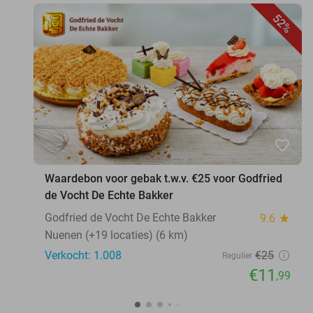
52%
favorite_border
Waardebon voor gebak t.w.v. €25 voor Godfried
de Vocht De Echte Bakker
Godfried de Vocht De Echte Bakker
9.6
star
Nuenen (+19 locaties) (6 km)
Verkocht: 1.008
€25
Regulier
€11
,99