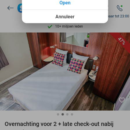
Open
7 dagen per week beschikbaar
Annuleer
Bereikbaar tot 23:00
10+ miljoen leden
9,4
op basis van
206.441 reviews
47%
Ontdek 15.000+ deals
7 dagen per week beschikbaar
10+ miljoen leden
favorite_border
Overnachting voor 2 + late check-out nabij