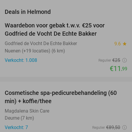
favorite_border
Deals in Helmond
Waardebon voor gebak t.w.v. €25 voor
52%
Godfried de Vocht De Echte Bakker
Godfried de Vocht De Echte Bakker
9.6
star
Nuenen (+19 locaties) (6 km)
Verkocht: 1.008
€25
Regulier
€11
,99
favorite_border
Cosmetische spa-pedicurebehandeling (60
58%
NEW
min) + koffie/thee
TODAY
Magdalena Skin Care
Deurne (7 km)
Verkocht: 7
€89
,50
Regulier