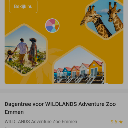
Bekijk nu
favorite_border
Dagentree voor WILDLANDS Adventure Zoo
24%
Emmen
WILDLANDS Adventure Zoo Emmen
9.6
star