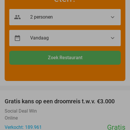
Zoek Restaurant
favorite_border
Gratis kans op een droomreis t.w.v. €3.000
Social Deal Win
Online
Gratis
Verkocht: 189.961