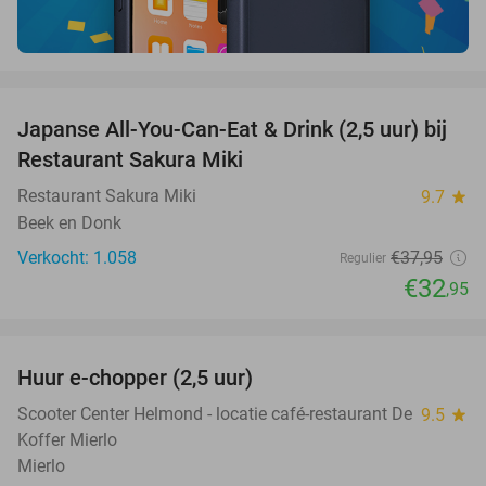
favorite_border
Japanse All-You-Can-Eat & Drink (2,5 uur) bij
13%
Restaurant Sakura Miki
Restaurant Sakura Miki
9.7
star
Beek en Donk
Verkocht: 1.058
€37
,95
Regulier
€32
,95
favorite_border
Huur e-chopper (2,5 uur)
25%
Scooter Center Helmond - locatie café-restaurant De
9.5
star
Koffer Mierlo
Mierlo