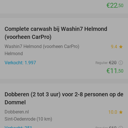
€22
,50
favorite_border
Complete carwash bij Washin7 Helmond
43%
(voorheen CarPro)
Washin7 Helmond (voorheen CarPro)
9.4
star
Helmond
Verkocht: 1.997
€20
Regulier
€11
,50
favorite_border
Dobberen (2 tot 3 uur) voor 2-8 personen op de
29%
Dommel
Dobberen.nl
10.0
star
Sint-Oedenrode (10 km)