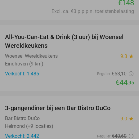
€148
Excl. ca. €3 p.p.p.n. toeristenbelasting
favorite_border
All-You-Can-Eat & Drink (3 uur) bij Woensel
15%
Wereldkeukens
Woensel Wereldkeukens
9.3
star
Eindhoven (9 km)
Verkocht: 1.485
€53
,10
Regulier
€44
,95
favorite_border
3-gangendiner bij een Bar Bistro DuCo
45%
Bar Bistro DuCo
9.0
star
Helmond (+9 locaties)
Verkocht: 2.442
€40
,60
Regulier