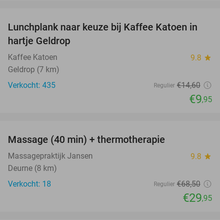
favorite_border
Lunchplank naar keuze bij Kaffee Katoen in
32%
hartje Geldrop
Kaffee Katoen
9.8
star
Geldrop (7 km)
Verkocht: 435
€14
,60
Regulier
€9
,95
favorite_border
Massage (40 min) + thermotherapie
56%
Massagepraktijk Jansen
9.8
star
Deurne (8 km)
Verkocht: 18
€68
,50
Regulier
€29
,95
favorite_border