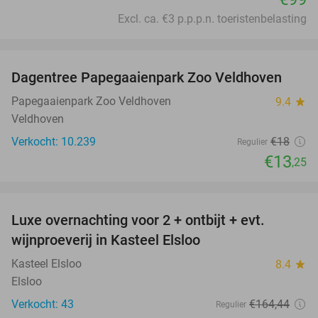
Excl. ca. €3 p.p.p.n. toeristenbelasting
favorite_border
Dagentree Papegaaienpark Zoo Veldhoven
26%
Papegaaienpark Zoo Veldhoven
9.4
star
Veldhoven
Verkocht: 10.239
€18
Regulier
€13
,25
favorite_border
Luxe overnachting voor 2 + ontbijt + evt.
10%
wijnproeverij in Kasteel Elsloo
Kasteel Elsloo
8.4
star
Elsloo
Verkocht: 43
€164
,44
Regulier