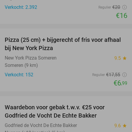
Verkocht: 2.392
€20
Regulier
€16
favorite_border
Pizza (25 cm) + bijgerecht of fris voor afhaal
60%
bij New York Pizza
New York Pizza Someren
9.5
star
Someren (9 km)
Verkocht: 152
€17
,55
Regulier
€6
,99
favorite_border
Waardebon voor gebak t.w.v. €25 voor
52%
Godfried de Vocht De Echte Bakker
Godfried de Vocht De Echte Bakker
9.6
star