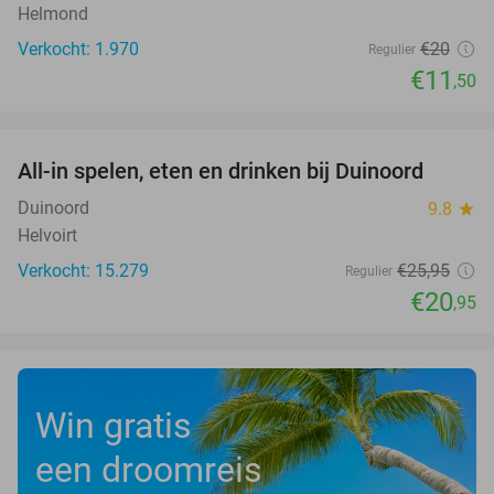
Helmond
Verkocht: 1.970
€20
Regulier
€11
,50
favorite_border
All-in spelen, eten en drinken bij Duinoord
19%
Duinoord
9.8
star
Helvoirt
Verkocht: 15.279
€25
,95
Regulier
€20
,95
Win gratis
een droomreis