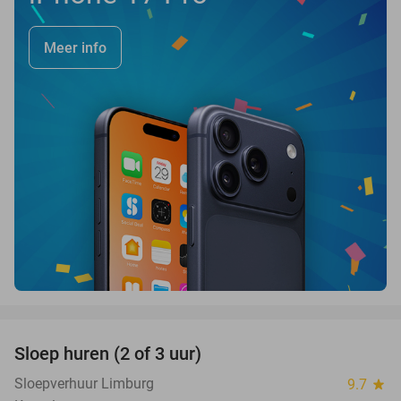
Meer info
favorite_border
Sloep huren (2 of 3 uur)
26%
Sloepverhuur Limburg
9.7
star