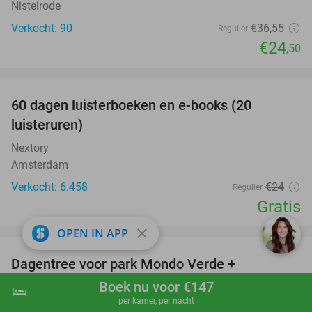
Nistelrode
Verkocht: 90
€36
,55
Regulier
€24
,50
favorite_border
100%
60 dagen luisterboeken en e-books (20
luisteruren)
Nextory
Amsterdam
Verkocht: 6.458
€24
Regulier
Gratis
favorite_border
close
OPEN IN APP
Dagentree voor park Mondo Verde +
25%
onbeperkt eten en drinken
Boek nu voor €147
hotel
shopping_cart
Boek nu
navigate_next
per kamer, per nacht
Mondo Verde
8.3
star