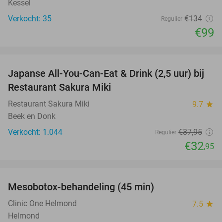
Kessel
Verkocht: 35
€134
Regulier
€99
favorite_border
Japanse All-You-Can-Eat & Drink (2,5 uur) bij
13%
Restaurant Sakura Miki
Restaurant Sakura Miki
9.7
star
Beek en Donk
Verkocht: 1.044
€37
,95
Regulier
€32
,95
favorite_border
Mesobotox-behandeling (45 min)
58%
NEW
TODAY
Clinic One Helmond
7.5
star
Helmond