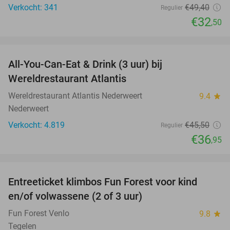
Verkocht: 341
€49
,40
Regulier
€32
,50
favorite_border
All-You-Can-Eat & Drink (3 uur) bij
19%
Wereldrestaurant Atlantis
Wereldrestaurant Atlantis Nederweert
9.4
star
Nederweert
Verkocht: 4.819
€45
,50
Regulier
€36
,95
favorite_border
Entreeticket klimbos Fun Forest voor kind
20%
en/of volwassene (2 of 3 uur)
Fun Forest Venlo
9.8
star
Tegelen