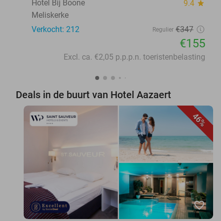
Hotel Bij Boone
9.4
star
Meliskerke
Verkocht: 212
€347
Regulier
€155
Excl. ca. €2,05 p.p.p.n. toeristenbelasting
Deals in de buurt van Hotel Aazaert
46%
favorite_border