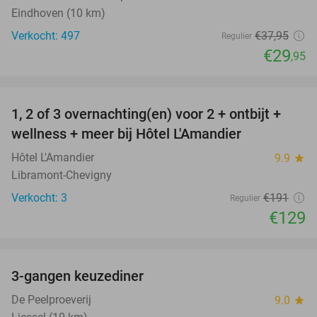
Eindhoven (10 km)
Verkocht: 497
€37
,95
Regulier
€29
,95
favorite_border
1, 2 of 3 overnachting(en) voor 2 + ontbijt +
32%
NEW
wellness + meer bij Hôtel L'Amandier
TODAY
Hôtel L'Amandier
9.9
star
Libramont-Chevigny
Verkocht: 3
€191
Regulier
€129
favorite_border
3-gangen keuzediner
33%
De Peelproeverij
9.0
star