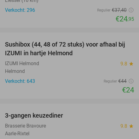
Liessel (10 km)
Verkocht: 296
€37
,40
Regulier
€24
,95
favorite_border
Sushibox (44, 48 of 72 stuks) voor afhaal bij
45%
IZUMI in hartje Helmond
IZUMI Helmond
9.8
star
Helmond
Verkocht: 643
€44
Regulier
€24
favorite_border
3-gangen keuzediner
34%
Brasserie Bravoure
9.8
star
Aarle-Rixtel