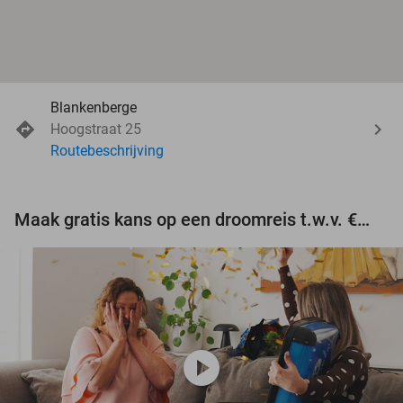
Blankenberge
Hoogstraat 25
Routebeschrijving
Maak gratis kans op een droomreis t.w.v. €3.000!
play_circle