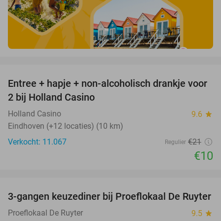
favorite_border
Entree + hapje + non-alcoholisch drankje voor
52%
2 bij Holland Casino
Holland Casino
9.6
star
Eindhoven (+12 locaties) (10 km)
Verkocht: 11.067
€21
Regulier
€10
favorite_border
3-gangen keuzediner bij Proeflokaal De Ruyter
33%
Proeflokaal De Ruyter
9.5
star