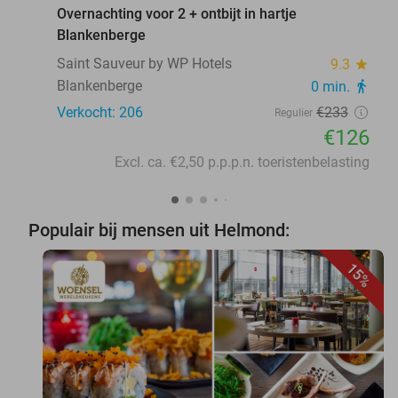
Overnachting voor 2 + ontbijt in hartje
Blankenberge
Saint Sauveur by WP Hotels
9.3
star
Blankenberge
0 min.
directions_walk
Verkocht: 206
€233
Regulier
€126
Excl. ca. €2,50 p.p.p.n. toeristenbelasting
Populair bij mensen uit Helmond:
15%