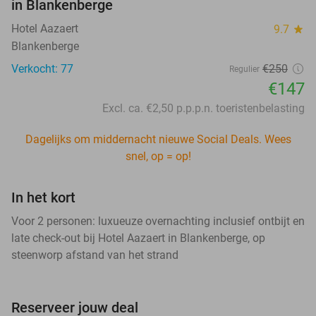
in Blankenberge
Hotel Aazaert
9.7
star
Blankenberge
Verkocht: 77
€250
Regulier
€147
Excl. ca. €2,50 p.p.p.n. toeristenbelasting
Dagelijks om middernacht nieuwe Social Deals. Wees
snel, op = op!
In het kort
Voor 2 personen: luxueuze overnachting inclusief ontbijt en
late check-out bij Hotel Aazaert in Blankenberge, op
steenworp afstand van het strand
Reserveer jouw deal