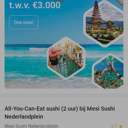
t.w.v. €3.000
Doe mee!
favorite_border
All-You-Can-Eat sushi (2 uur) bij Mesi Sushi
21%
Nederlandplein
Mesi Sushi Nederlandplein
9.7
star