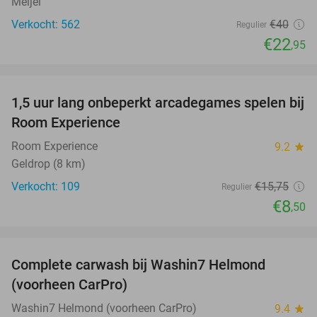
Meijel
Verkocht: 562
€40
Regulier
€22
,95
favorite_border
1,5 uur lang onbeperkt arcadegames spelen bij
46%
Room Experience
Room Experience
9.2
star
Geldrop (8 km)
Verkocht: 109
€15
,75
Regulier
€8
,50
favorite_border
Complete carwash bij Washin7 Helmond
43%
(voorheen CarPro)
Washin7 Helmond (voorheen CarPro)
9.4
star