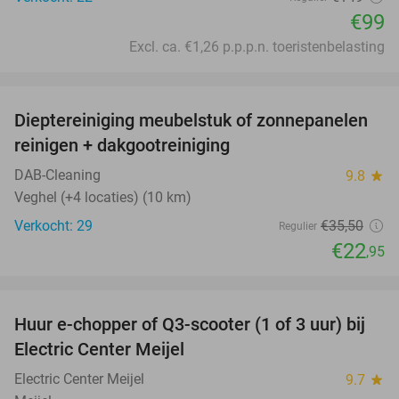
€99
Excl. ca. €1,26 p.p.p.n. toeristenbelasting
favorite_border
Dieptereiniging meubelstuk of zonnepanelen
35%
reinigen + dakgootreiniging
DAB-Cleaning
9.8
star
Veghel (+4 locaties) (10 km)
Verkocht: 29
€35
,50
Regulier
€22
,95
favorite_border
Huur e-chopper of Q3-scooter (1 of 3 uur) bij
43%
Electric Center Meijel
Electric Center Meijel
9.7
star