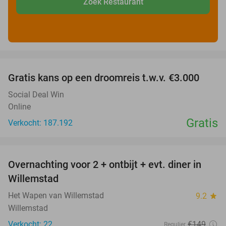
Zoek Restaurant
favorite_border
Gratis kans op een droomreis t.w.v. €3.000
Social Deal Win
Online
Gratis
Verkocht: 187.192
favorite_border
Overnachting voor 2 + ontbijt + evt. diner in
34%
Willemstad
Het Wapen van Willemstad
9.2
star
Willemstad
Verkocht: 22
€149
Regulier