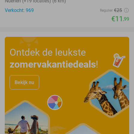
Nuenen (+19 locaties) (6 km)
Verkocht: 969
€25
Regulier
€11
,99
Ontdek de leukste
zomervakantiedeals
!
Bekijk nu