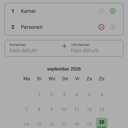
remove_circle_outline
add_circle_outline
1
Kamer
remove_circle_outline
add_circle_outline
2
Personen
Inchecken
Uitchecken
Kies datum
Kies datum
september 2026
Ma
Di
Wo
Do
Vr
Za
Zo
1
2
3
4
5
6
7
8
9
10
11
12
13
20
14
15
16
17
18
19
€147