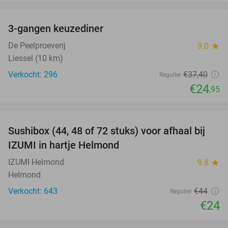
favorite_border
3-gangen keuzediner
33%
De Peelproeverij
9.0
star
Liessel (10 km)
Verkocht: 296
€37
,40
Regulier
€24
,95
favorite_border
Sushibox (44, 48 of 72 stuks) voor afhaal bij
45%
IZUMI in hartje Helmond
IZUMI Helmond
9.8
star
Helmond
Verkocht: 643
€44
Regulier
€24
favorite_border