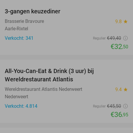
3-gangen keuzediner
34%
Brasserie Bravoure
9.8
star
Aarle-Rixtel
Verkocht: 341
€49
,40
Regulier
€32
,50
favorite_border
All-You-Can-Eat & Drink (3 uur) bij
19%
Wereldrestaurant Atlantis
Wereldrestaurant Atlantis Nederweert
9.4
star
Nederweert
Verkocht: 4.814
€45
,50
Regulier
€36
,95
favorite_border