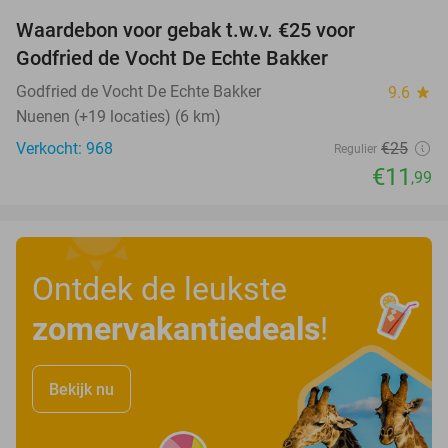
Waardebon voor gebak t.w.v. €25 voor
52%
Godfried de Vocht De Echte Bakker
Godfried de Vocht De Echte Bakker
9.6
star
Nuenen (+19 locaties) (6 km)
Verkocht: 968
€25
Regulier
€11
,99
Ontdek de leukste
zomervakantiedeals
!
Bekijk nu