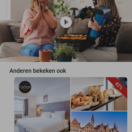
play_circle
Anderen bekeken ook
42%