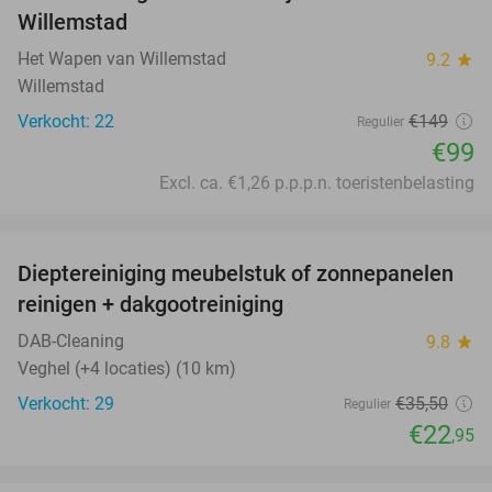
Willemstad
Het Wapen van Willemstad
9.2
star
Willemstad
Verkocht: 22
€149
Regulier
€99
Excl. ca. €1,26 p.p.p.n. toeristenbelasting
favorite_border
Dieptereiniging meubelstuk of zonnepanelen
35%
reinigen + dakgootreiniging
DAB-Cleaning
9.8
star
Veghel (+4 locaties) (10 km)
Verkocht: 29
€35
,50
Regulier
€22
,95
favorite_border