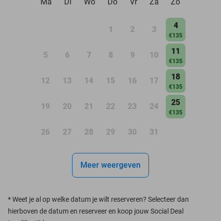
Ma
Di
Wo
Do
Vr
Za
Zo
4
1
2
3
€135
11
5
6
7
8
9
10
€135
18
12
13
14
15
16
17
€135
25
19
20
21
22
23
24
€135
26
27
28
29
30
31
Meer weergeven
*
Weet je al op welke datum je wilt reserveren? Selecteer dan
hierboven de datum en reserveer en koop jouw Social Deal