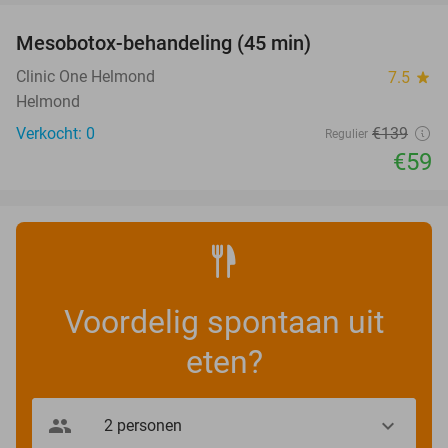
Mesobotox-behandeling (45 min)
58%
NEW
TODAY
Clinic One Helmond
7.5
star
Helmond
Verkocht: 0
€139
Regulier
€59
Voordelig spontaan uit
eten?