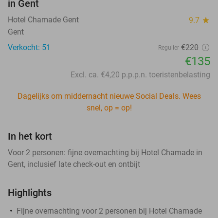
in Gent
Hotel Chamade Gent
9.7
star
Gent
Verkocht: 51
€220
Regulier
€135
Excl. ca. €4,20 p.p.p.n. toeristenbelasting
Dagelijks om middernacht nieuwe Social Deals. Wees
snel, op = op!
In het kort
Voor 2 personen: fijne overnachting bij Hotel Chamade in
Gent, inclusief late check-out en ontbijt
Highlights
Fijne overnachting voor 2 personen bij Hotel Chamade