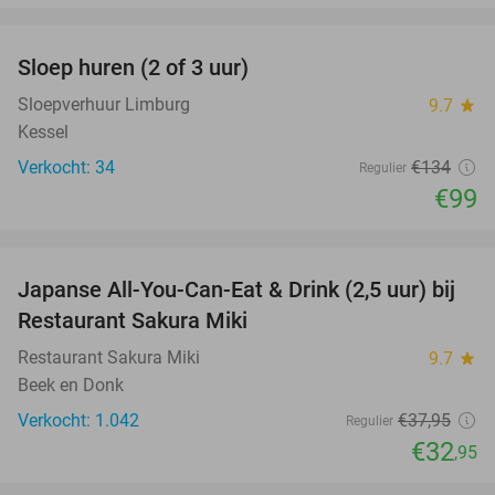
favorite_border
Sloep huren (2 of 3 uur)
26%
Sloepverhuur Limburg
9.7
star
Kessel
Verkocht: 34
€134
Regulier
€99
favorite_border
Japanse All-You-Can-Eat & Drink (2,5 uur) bij
13%
Restaurant Sakura Miki
Restaurant Sakura Miki
9.7
star
Beek en Donk
Verkocht: 1.042
€37
,95
Regulier
€32
,95
favorite_border