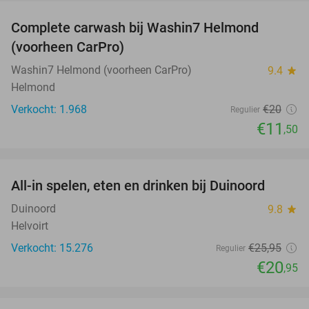
Complete carwash bij Washin7 Helmond
43%
(voorheen CarPro)
Washin7 Helmond (voorheen CarPro)
9.4
star
Helmond
Verkocht: 1.968
€20
Regulier
€11
,50
favorite_border
All-in spelen, eten en drinken bij Duinoord
19%
Duinoord
9.8
star
Helvoirt
Verkocht: 15.276
€25
,95
Regulier
€20
,95