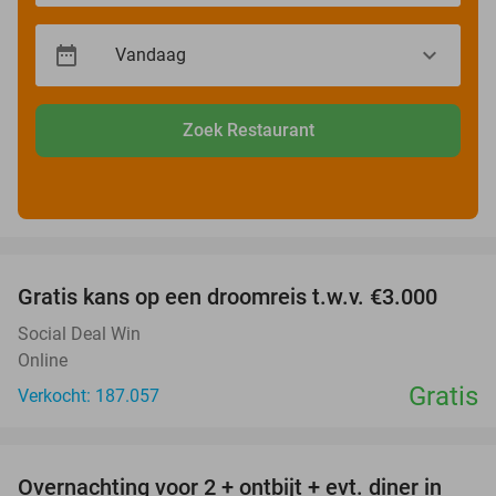
Zoek Restaurant
favorite_border
Gratis kans op een droomreis t.w.v. €3.000
Social Deal Win
Online
Gratis
Verkocht: 187.057
favorite_border
Overnachting voor 2 + ontbijt + evt. diner in
34%