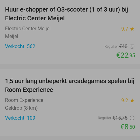
Huur e-chopper of Q3-scooter (1 of 3 uur) bij
43%
Electric Center Meijel
Electric Center Meijel
9.7
star
Meijel
Verkocht: 562
€40
Regulier
€22
,95
favorite_border
1,5 uur lang onbeperkt arcadegames spelen bij
46%
Room Experience
Room Experience
9.2
star
Geldrop (8 km)
Verkocht: 109
€15
,75
Regulier
€8
,50
favorite_border