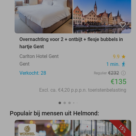
favorite_border
Overnachting voor 2 + ontbijt + flesje bubbels in
hartje Gent
Carlton Hotel Gent
9.9
star
Gent
1 min.
directions_walk
Verkocht: 28
€232
Regulier
€135
Excl. ca. €4,20 p.p.p.n. toeristenbelasting
Populair bij mensen uit Helmond:
15%