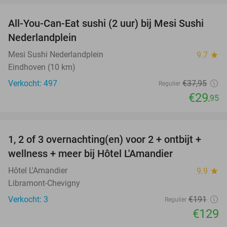
All-You-Can-Eat sushi (2 uur) bij Mesi Sushi
21%
Nederlandplein
Mesi Sushi Nederlandplein
9.7
star
Eindhoven (10 km)
Verkocht: 497
€37
,95
Regulier
€29
,95
favorite_border
1, 2 of 3 overnachting(en) voor 2 + ontbijt +
32%
NEW
wellness + meer bij Hôtel L'Amandier
TODAY
Hôtel L'Amandier
9.9
star
Libramont-Chevigny
Verkocht: 3
€191
Regulier
€129