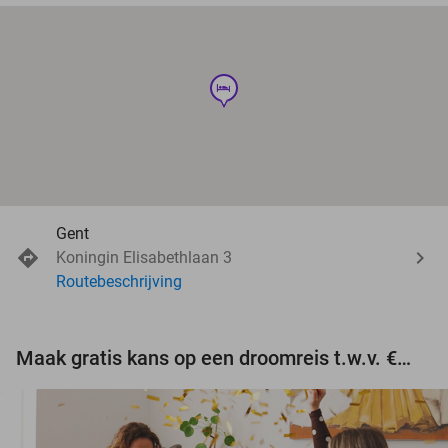
hotel
Gent
Koningin Elisabethlaan 3
Routebeschrijving
Maak gratis kans op een droomreis t.w.v. €3.000!