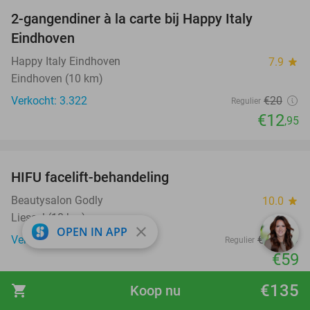
2-gangendiner à la carte bij Happy Italy
35%
Eindhoven
Happy Italy Eindhoven
7.9
star
Eindhoven (10 km)
Verkocht: 3.322
€20
Regulier
€12
,95
favorite_border
HIFU facelift-behandeling
68%
Beautysalon Godly
10.0
star
Liessel (10 km)
close
OPEN IN APP
Verkocht: 22
€185
Regulier
€59
favorite_border
€135
shopping_cart
Koop nu