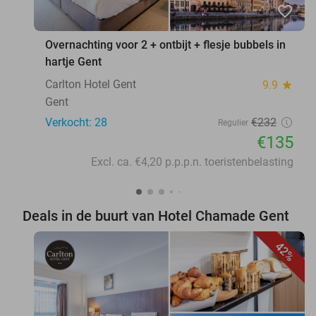
favorite_border
Overnachting voor 2 + ontbijt + flesje bubbels in
hartje Gent
Carlton Hotel Gent
9.9
star
Gent
Verkocht: 28
€232
Regulier
€135
Excl. ca. €4,20 p.p.p.n. toeristenbelasting
Deals in de buurt van Hotel Chamade Gent
42%