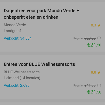
Dagentree voor park Mondo Verde +
25%
onbeperkt eten en drinken
Mondo Verde
8.3
star
Landgraaf
Verkocht: 34.564
€28
,50
Regulier
€21
,50
favorite_border
Entree voor BLUE Wellnessresorts
48%
BLUE Wellnessresorts
8.8
star
Helmond (+4 locaties)
Verkocht: 2.690
€41
,50
Regulier
€21
,50
favorite_border