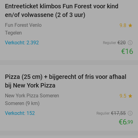
Entreeticket klimbos Fun Forest voor kind
20%
en/of volwassene (2 of 3 uur)
Fun Forest Venlo
9.8
star
Tegelen
Verkocht: 2.392
€20
Regulier
€16
favorite_border
Pizza (25 cm) + bijgerecht of fris voor afhaal
60%
bij New York Pizza
New York Pizza Someren
9.5
star
Someren (9 km)
Verkocht: 152
€17
,55
Regulier
€6
,99
favorite_border