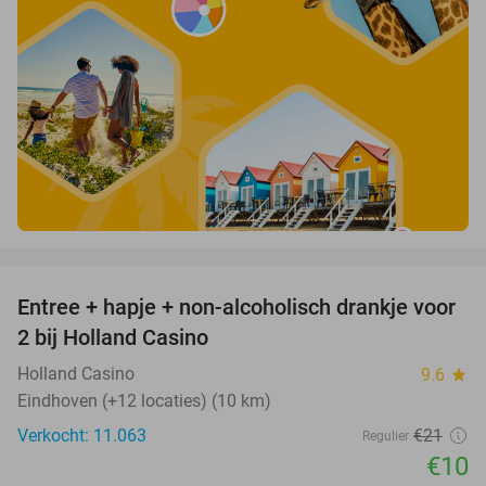
favorite_border
Entree + hapje + non-alcoholisch drankje voor
52%
2 bij Holland Casino
Holland Casino
9.6
star
Eindhoven (+12 locaties) (10 km)
Verkocht: 11.063
€21
Regulier
€10