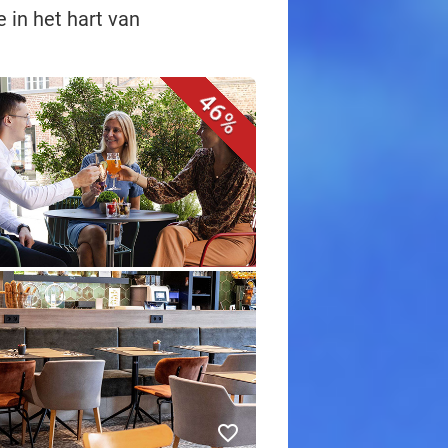
 in het hart van
46%
favorite_border