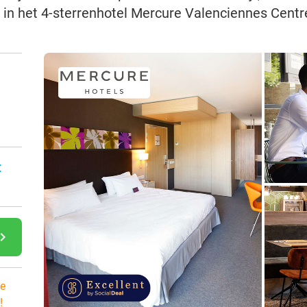
in het 4-sterrenhotel Mercure Valenciennes Centre
:
gate_next
e
!