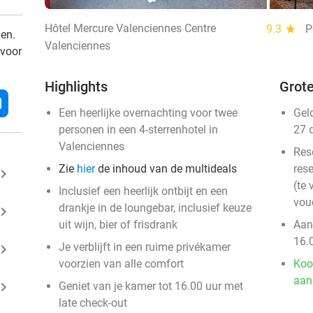
Hôtel Mercure Valenciennes Centre
9.3
star
P
den.
Valenciennes
 voor
Highlights
Grote
l
Een heerlijke overnachting voor twee
Gel
personen in een 4-sterrenhotel in
27 
Valenciennes
Res
Zie
hier
de inhoud van de multideals
rese
ard_arrow_right
(te 
Inclusief een heerlijk ontbijt en een
vou
drankje in de loungebar, inclusief keuze
ard_arrow_right
uit wijn, bier of frisdrank
Aan
16.
Je verblijft in een ruime privékamer
ard_arrow_right
voorzien van alle comfort
Koo
aan
ard_arrow_right
Geniet van je kamer tot 16.00 uur met
late check-out