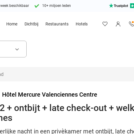
 week beschikbaar
10+ miljoen leden
Home
Dichtbij
Restaurants
Hotels
keyboard_arrow_down
>
Hôtel Mercure Valenciennes Centre
2 + ontbijt + late check-out + wel
nes
rlijke nacht in een privèkamer met ontbijt, late c