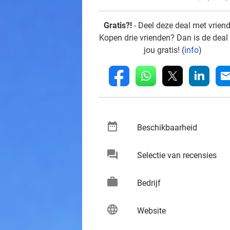
Gratis?!
- Deel deze deal met vrien
Kopen drie vrienden? Dan is de deal
jou gratis! (
info
)
whatsapp
linkedin
fb
mai
date_range
keybo
Beschikbaarheid
chat
keybo
Selectie van recensies
work
keybo
Bedrijf
language
keybo
Website