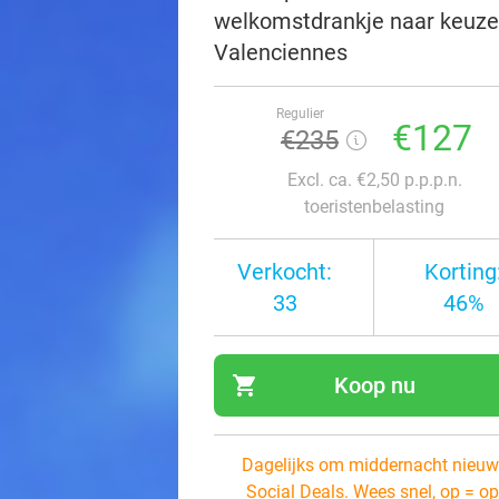
welkomstdrankje naar keuze 
Valenciennes
Regulier
€127
€235
Excl. ca. €2,50 p.p.p.n.
toeristenbelasting
Verkocht:
Korting
33
46%
shopping_cart
Koop nu
navi
Dagelijks om middernacht nieuw
Social Deals. Wees snel, op = op