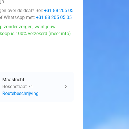
ijn
gen over de deal? Bel:
+31 88 205 05
f WhatsApp met:
+31 88 205 05 05
p zonder zorgen, want jouw
koop is 100% verzekerd (meer info)
Maastricht
Boschstraat 71
Routebeschrijving