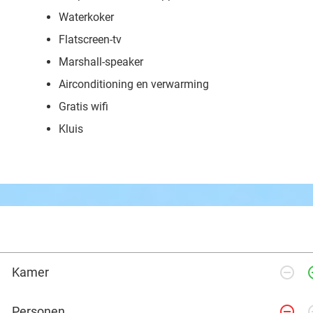
Waterkoker
Flatscreen-tv
Marshall-speaker
Airconditioning en verwarming
Gratis wifi
Kluis
remove_circle_outline
add_ci
Kamer
remove_circle_outline
add_ci
Personen