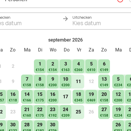
hecken
Uitchecken
es datum
Kies datum
september 2026
Za
Zo
Ma
Di
Wo
Do
Vr
Za
Zo
Ma
1
2
3
4
5
6
1
2
€154
€154
€163
€260
€410
€149
7
8
9
10
13
5
8
9
11
12
€158
€158
€200
€200
€149
€234
€2
5
16
14
15
16
18
19
20
12
1
17
57
€118
€166
€175
€200
€345
€469
€158
€200
€2
21
22
23
24
27
19
2
2
23
25
26
€160
€175
€192
€209
€158
€234
€2
9
30
28
29
30
26
2
68
€132
€158
€192
€226
€251
€2