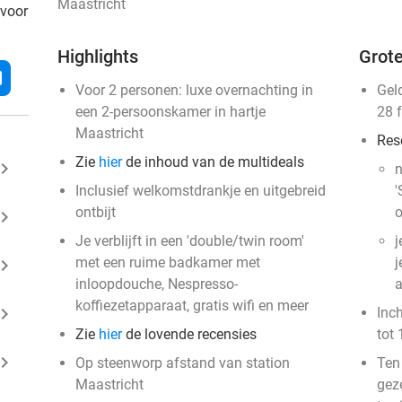
Maastricht
 voor
Highlights
Grote
l
Voor 2 personen: luxe overnachting in
Gel
een 2-persoonskamer in hartje
28 
Maastricht
Res
Zie
hier
de inhoud van de multideals
ard_arrow_right
n
Inclusief welkomstdrankje en uitgebreid
'
ontbijt
o
ard_arrow_right
Je verblijft in een 'double/twin room'
j
met een ruime badkamer met
j
ard_arrow_right
inloopdouche, Nespresso-
a
koffiezetapparaat, gratis wifi en meer
ard_arrow_right
Inc
Zie
hier
de lovende recensies
tot 
ard_arrow_right
Op steenworp afstand van station
Ten
Maastricht
gez