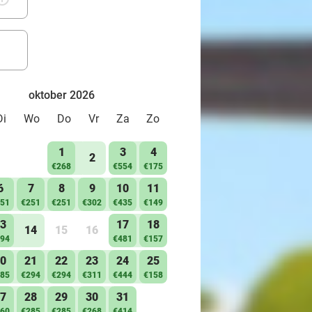
oktober 2026
Di
Wo
Do
Vr
Za
Zo
1
3
4
2
€268
€554
€175
6
7
8
9
10
11
51
€251
€251
€302
€435
€149
3
17
18
14
15
16
94
€481
€157
0
21
22
23
24
25
85
€294
€294
€311
€444
€158
7
28
29
30
31
60
€285
€285
€268
€414