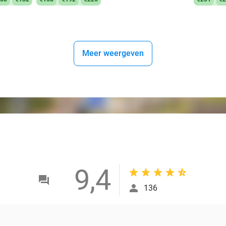
Meer weergeven
9,4
136