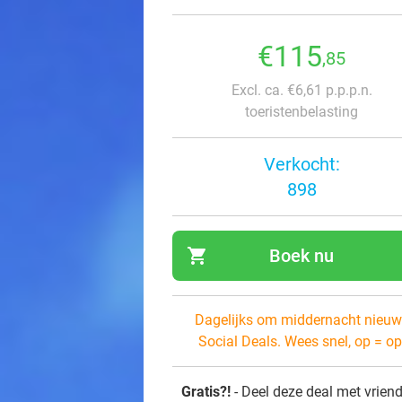
€115
,85
Excl. ca. €6,61 p.p.p.n.
toeristenbelasting
Verkocht:
898
shopping_cart
Boek nu
navi
Dagelijks om middernacht nieuw
Social Deals. Wees snel, op = op
Gratis?!
- Deel deze deal met vrien