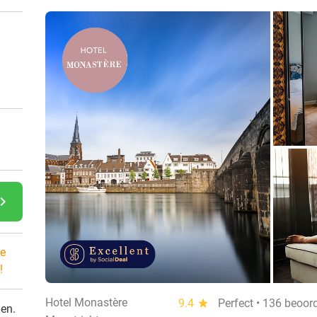
gate_next
e
!
Hotel Monastère
9.4
star
Perfect • 136 beoor
den.