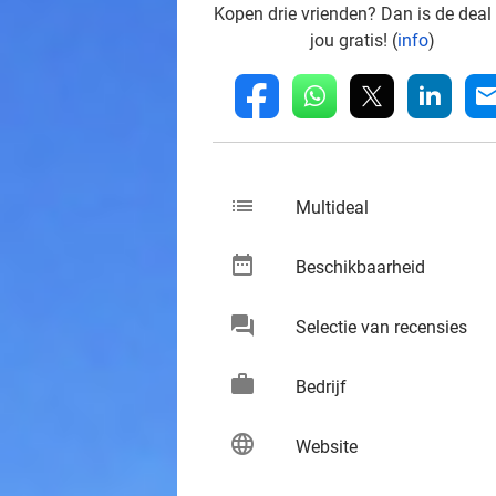
Kopen drie vrienden? Dan is de deal
jou gratis! (
info
)
whatsapp
linkedin
fb
mai
list
keybo
Multideal
date_range
keybo
Beschikbaarheid
chat
keybo
Selectie van recensies
work
keybo
Bedrijf
language
keybo
Website