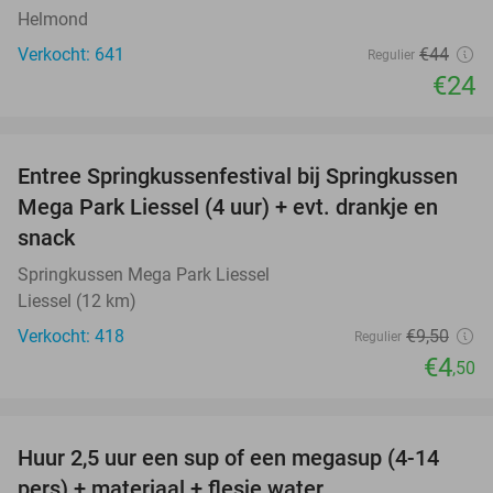
Helmond
Verkocht: 641
€44
Regulier
€24
favorite_border
Entree Springkussenfestival bij Springkussen
53%
Mega Park Liessel (4 uur) + evt. drankje en
snack
Springkussen Mega Park Liessel
Liessel (12 km)
Verkocht: 418
€9
,50
Regulier
€4
,50
favorite_border
Huur 2,5 uur een sup of een megasup (4-14
31%
pers) + materiaal + flesje water