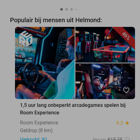
Populair bij mensen uit Helmond:
46%
favorite_border
1,5 uur lang onbeperkt arcadegames spelen bij
Room Experience
Room Experience
9.2
star
Geldrop (8 km)
Verkocht: 91
€15
,75
Regulier