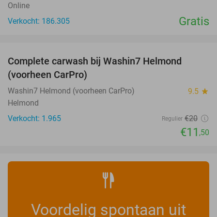
Online
Gratis
Verkocht: 186.305
favorite_border
Complete carwash bij Washin7 Helmond
43%
(voorheen CarPro)
Washin7 Helmond (voorheen CarPro)
9.5
star
Helmond
Verkocht: 1.965
€20
Regulier
€11
,50
Voordelig spontaan uit