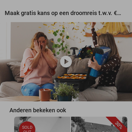
Maak gratis kans op een droomreis t.w.v. €3.000!
play_circle
Anderen bekeken ook
30%
SOLD
OUT