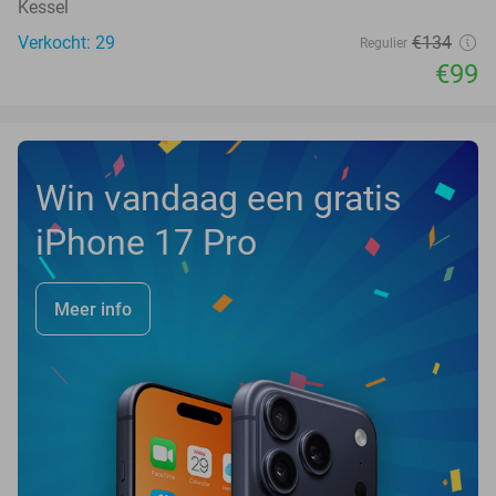
Kessel
Verkocht: 29
€134
Regulier
€99
Win vandaag een gratis
iPhone 17 Pro
Meer info