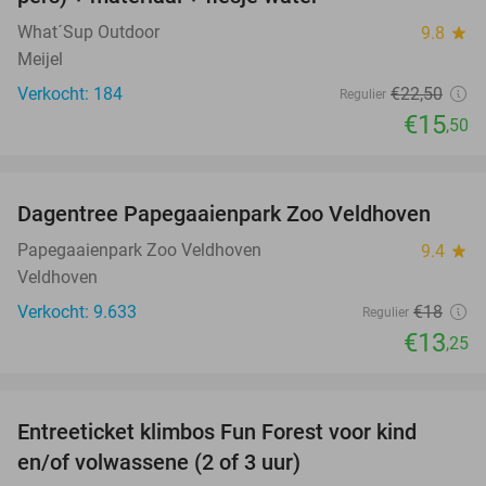
What´Sup Outdoor
9.8
star
Meijel
Verkocht: 184
€22
,50
Regulier
€15
,50
favorite_border
Dagentree Papegaaienpark Zoo Veldhoven
26%
Papegaaienpark Zoo Veldhoven
9.4
star
Veldhoven
Verkocht: 9.633
€18
Regulier
€13
,25
favorite_border
Entreeticket klimbos Fun Forest voor kind
20%
en/of volwassene (2 of 3 uur)