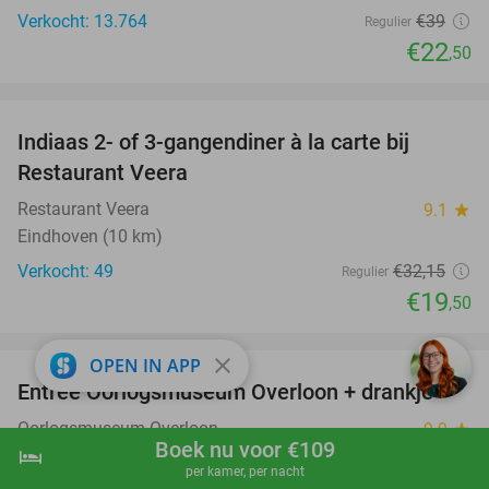
Verkocht: 13.764
€39
Regulier
€22
,50
favorite_border
Indiaas 2- of 3-gangendiner à la carte bij
39%
Restaurant Veera
Restaurant Veera
9.1
star
Eindhoven (10 km)
Verkocht: 49
€32
,15
Regulier
€19
,50
favorite_border
close
OPEN IN APP
Entree Oorlogsmuseum Overloon + drankje
15%
Oorlogsmuseum Overloon
9.9
star
Boek nu voor €109
hotel
Overloon
shopping_cart
Boek nu
navigate_next
per kamer, per nacht