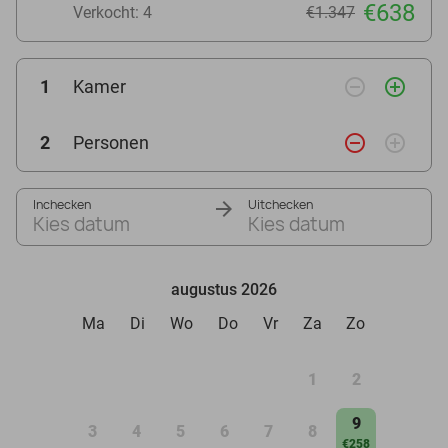
€638
Verkocht: 4
€1.347
remove_circle_outline
add_circle_outline
1
Kamer
remove_circle_outline
add_circle_outline
2
Personen
Inchecken
Uitchecken
Kies datum
Kies datum
augustus 2026
Ma
Di
Wo
Do
Vr
Za
Zo
1
2
9
3
4
5
6
7
8
€258