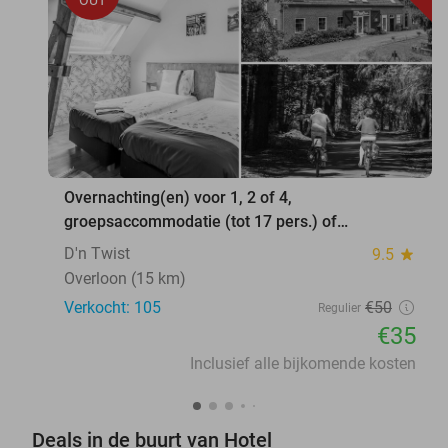
Overnachting(en) voor 1, 2 of 4,
groepsaccommodatie (tot 17 pers.) of
vakantiehuis (4 tot 8 pers.)
D'n Twist
9.5
star
Overloon (15 km)
Verkocht: 105
€50
Regulier
€35
Inclusief alle bijkomende kosten
Deals in de buurt van Hotel