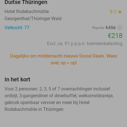
Duitse Thüringen
Hotel Rodebachmühle
8.3
star
Georgenthal/Thüringer Wald
Verkocht: 77
€456
Regulier
€218
Excl. ca. €1 p.p.p.n. toeristenbelasting
Dagelijks om middernacht nieuwe Social Deals. Wees
snel, op = op!
In het kort
Voor 2 personen: 2, 3, 5 of 7 overnachtingen inclusief
ontbijt, 3-gangendiner of dinerbuffet, welkomstdrankje,
gebruik openbaar vervoer en meer bij Hotel
Rodebachmühle in Thüringen