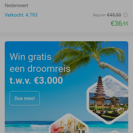
Nederweert
Verkocht: 4.793
€45
,50
Regulier
€36
,95
Win gratis
een droomreis
t.w.v. €3.000
Doe mee!