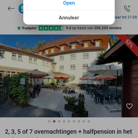
Open
7 dagen per week beschikbaar
10+ miljoen leden
Annuleer
Bereikbaar tot 21:00
9,4
op basis van
206.200 reviews
Ontdek 15.000+ deals
52%
7 dagen per week beschikbaar
10+ miljoen leden
favorite_border
2, 3, 5 of 7 overnachtingen + halfpension in het