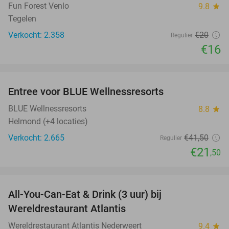
Fun Forest Venlo
9.8
star
Tegelen
Verkocht: 2.358
€20
Regulier
€16
favorite_border
Entree voor BLUE Wellnessresorts
48%
BLUE Wellnessresorts
8.8
star
Helmond (+4 locaties)
Verkocht: 2.665
€41
,50
Regulier
€21
,50
favorite_border
All-You-Can-Eat & Drink (3 uur) bij
19%
Wereldrestaurant Atlantis
Wereldrestaurant Atlantis Nederweert
9.4
star