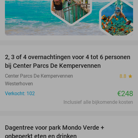
favorite_border
2, 3 of 4 overnachtingen voor 4 tot 6 personen
bij Center Parcs De Kempervennen
Center Parcs De Kempervennen
8.8
star
Westerhoven
€248
Verkocht: 102
Inclusief alle bijkomende kosten
favorite_border
Dagentree voor park Mondo Verde +
25%
onbeperkt eten en drinken