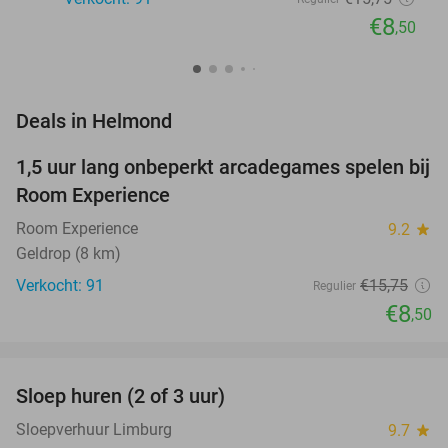
€8
,50
favorite_border
Deals in Helmond
1,5 uur lang onbeperkt arcadegames spelen bij
46%
Room Experience
Room Experience
9.2
star
Geldrop (8 km)
Verkocht: 91
€15
,75
Regulier
€8
,50
favorite_border
Sloep huren (2 of 3 uur)
26%
NEW
TODAY
Sloepverhuur Limburg
9.7
star