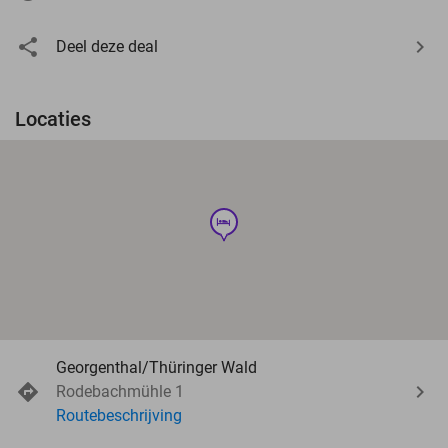
Deel deze deal
Locaties
hotel
Georgenthal/Thüringer Wald
Rodebachmühle 1
Routebeschrijving