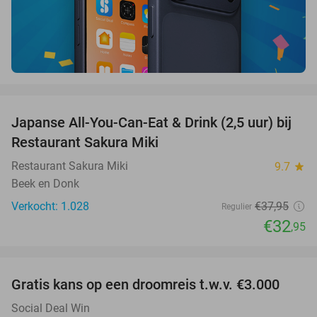
favorite_border
Japanse All-You-Can-Eat & Drink (2,5 uur) bij
13%
Restaurant Sakura Miki
Restaurant Sakura Miki
9.7
star
Beek en Donk
Verkocht: 1.028
€37
,95
Regulier
€32
,95
favorite_border
Gratis kans op een droomreis t.w.v. €3.000
Social Deal Win