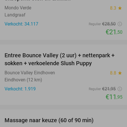
Mondo Verde
8.3
star
Landgraaf
Verkocht: 34.117
€28
,50
Regulier
€21
,50
favorite_border
Entree Bounce Valley (2 uur) + nettenpark +
46%
sokken + verkoelende Slush Puppy
Bounce Valley Eindhoven
8.8
star
Eindhoven (12 km)
Verkocht: 1.919
€21
,95
Regulier
€11
,95
favorite_border
Massage naar keuze (60 of 90 min)
33%