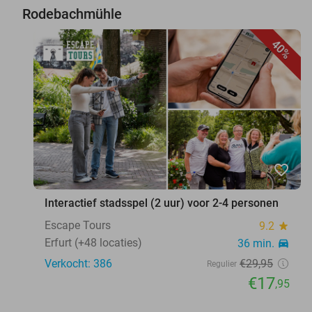
Rodebachmühle
40%
favorite_border
Interactief stadsspel (2 uur) voor 2-4 personen
Escape Tours
9.2
star
Erfurt (+48 locaties)
36 min.
directions_car
Verkocht: 386
€29
,95
Regulier
€17
,95