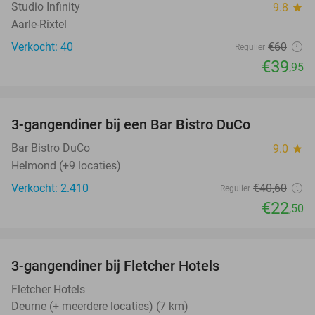
Studio Infinity
9.8
star
Aarle-Rixtel
Verkocht: 40
€60
Regulier
€39
,95
favorite_border
3-gangendiner bij een Bar Bistro DuCo
45%
Bar Bistro DuCo
9.0
star
Helmond (+9 locaties)
Verkocht: 2.410
€40
,60
Regulier
€22
,50
favorite_border
3-gangendiner bij Fletcher Hotels
42%
Fletcher Hotels
Deurne (+ meerdere locaties) (7 km)