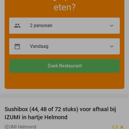
eten?
Zoek Restaurant
favorite_border
Sushibox (44, 48 of 72 stuks) voor afhaal bij
45%
IZUMI in hartje Helmond
IZUMI Helmond
9.8
star