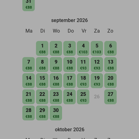
31
€88
september 2026
Ma
Di
Wo
Do
Vr
Za
Zo
1
2
3
4
5
6
€88
€88
€88
€103
€103
€88
7
8
9
10
11
12
13
€88
€88
€88
€88
€93
€93
€88
14
15
16
17
18
19
20
€88
€88
€88
€88
€93
€93
€88
21
22
23
24
25
27
26
€88
€88
€88
€88
€93
€88
28
29
30
€88
€88
€88
oktober 2026