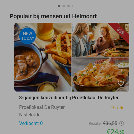
Populair bij mensen uit Helmond:
33%
NEW
TODAY
favorite_border
3-gangen keuzediner bij Proeflokaal De Ruyter
Proeflokaal De Ruyter
9.5
star
Nistelrode
Verkocht: 0
€36
,55
Regulier
€24
,50