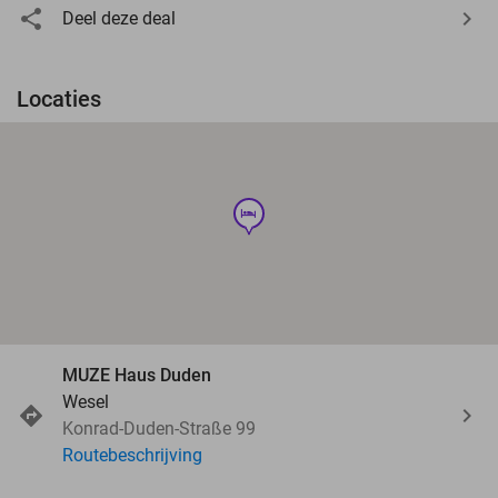
Deel deze deal
Locaties
hotel
MUZE Haus Duden
Wesel
Konrad-Duden-Straße 99
Routebeschrijving