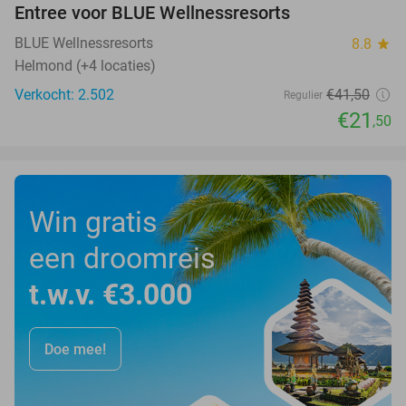
Entree voor BLUE Wellnessresorts
48%
BLUE Wellnessresorts
8.8
star
Helmond (+4 locaties)
Verkocht: 2.502
€41
,50
Regulier
€21
,50
Win gratis
een droomreis
t.w.v. €3.000
Doe mee!