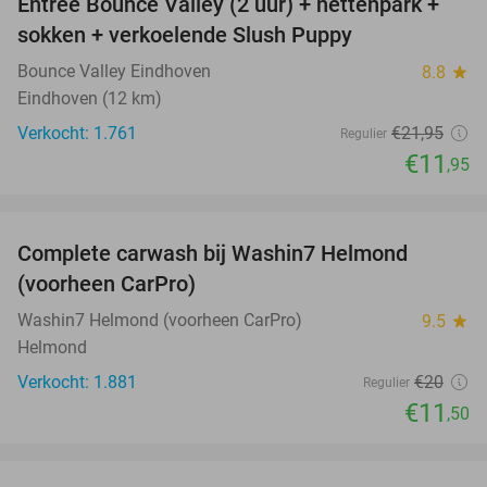
Entree Bounce Valley (2 uur) + nettenpark +
46%
sokken + verkoelende Slush Puppy
Bounce Valley Eindhoven
8.8
star
Eindhoven (12 km)
Verkocht: 1.761
€21
,95
Regulier
€11
,95
favorite_border
Complete carwash bij Washin7 Helmond
43%
(voorheen CarPro)
Washin7 Helmond (voorheen CarPro)
9.5
star
Helmond
Verkocht: 1.881
€20
Regulier
€11
,50
favorite_border