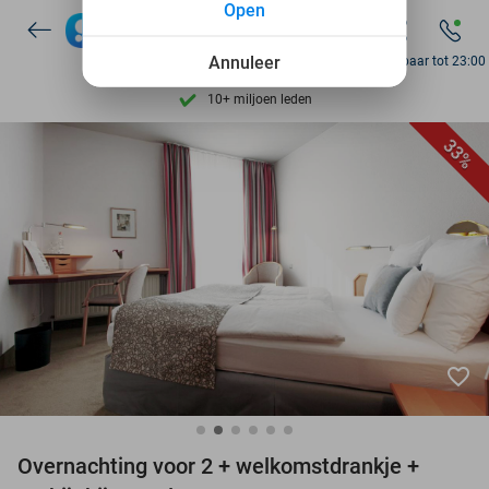
Open
7 dagen per week beschikbaar
10+ miljoen leden
Annuleer
Bereikbaar tot 23:00
9,4
op basis van
205.791 reviews
Ontdek 15.000+ deals
33%
7 dagen per week beschikbaar
10+ miljoen leden
favorite_border
Overnachting voor 2 + welkomstdrankje +