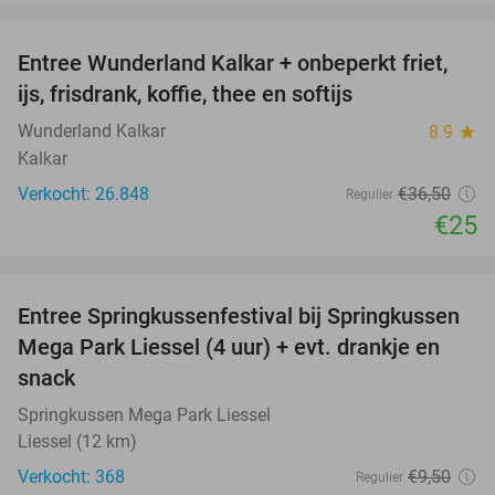
favorite_border
Entree Wunderland Kalkar + onbeperkt friet,
32%
ijs, frisdrank, koffie, thee en softijs
Wunderland Kalkar
8.9
star
Kalkar
Verkocht: 26.848
€36
,50
Regulier
€25
favorite_border
Entree Springkussenfestival bij Springkussen
53%
Mega Park Liessel (4 uur) + evt. drankje en
snack
Springkussen Mega Park Liessel
Liessel (12 km)
Verkocht: 368
€9
,50
Regulier