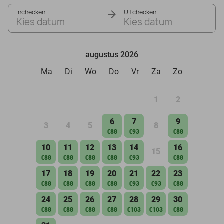
Inchecken
Uitchecken
Kies datum
Kies datum
augustus 2026
Ma
Di
Wo
Do
Vr
Za
Zo
1
2
6
7
9
3
4
5
8
€88
€93
€88
10
11
12
13
14
16
15
€88
€88
€88
€88
€93
€88
17
18
19
20
21
22
23
€88
€88
€88
€88
€93
€93
€88
24
25
26
27
28
29
30
€88
€88
€88
€88
€103
€103
€88