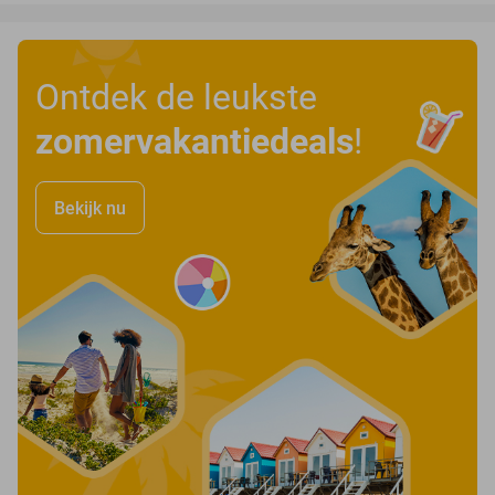
Ontdek de leukste
zomervakantiedeals
!
Bekijk nu