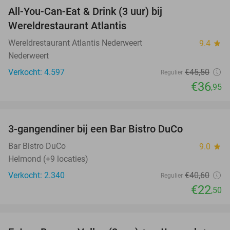
All-You-Can-Eat & Drink (3 uur) bij
19%
Wereldrestaurant Atlantis
Wereldrestaurant Atlantis Nederweert
9.4
star
Nederweert
Verkocht: 4.597
€45
,50
Regulier
€36
,95
favorite_border
3-gangendiner bij een Bar Bistro DuCo
45%
Bar Bistro DuCo
9.0
star
Helmond (+9 locaties)
Verkocht: 2.340
€40
,60
Regulier
€22
,50
favorite_border