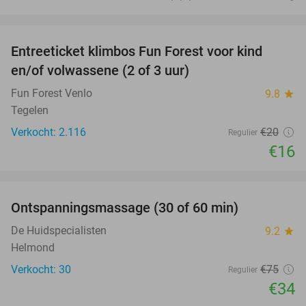
favorite_border
Entreeticket klimbos Fun Forest voor kind
20%
en/of volwassene (2 of 3 uur)
Fun Forest Venlo
9.8
star
Tegelen
Verkocht: 2.116
€20
Regulier
€16
favorite_border
Ontspanningsmassage (30 of 60 min)
55%
De Huidspecialisten
9.2
star
Helmond
Verkocht: 30
€75
Regulier
€34