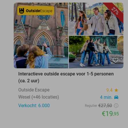
27%
favorite_border
Interactieve outside escape voor 1-5 personen
(ca. 2 uur)
Outside Escape
9.4
star
Wesel (+46 locaties)
4 min.
directions_car
Verkocht: 6.000
€27
,50
Regulier
€19
,95