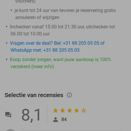
vouchers
)
je kunt tot 24 uur van tevoren je reservering gratis
annuleren of wijzigen
Inchecken vanaf 15.00 tot 21.30 uur, uitchecken tot
06.00 tot 10.00 uur
Vragen over de deal? Bel: +31 88 205 05 05 of
WhatsApp met: +31 88 205 05 05
Koop zonder zorgen, want jouw aankoop is 100%
verzekerd (meer info)
Selectie van recensies
info_outlined
8,1
84