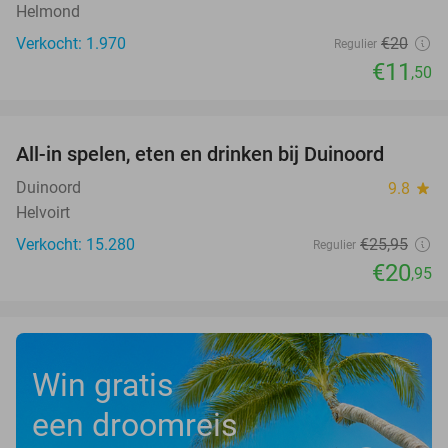
Helmond
Verkocht: 1.970
€20
Regulier
€11
,50
favorite_border
All-in spelen, eten en drinken bij Duinoord
19%
Duinoord
9.8
star
Helvoirt
Verkocht: 15.280
€25
,95
Regulier
€20
,95
Win gratis
een droomreis