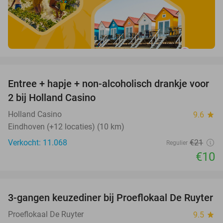
favorite_border
Entree + hapje + non-alcoholisch drankje voor
52%
2 bij Holland Casino
Holland Casino
9.6
star
Eindhoven (+12 locaties) (10 km)
Verkocht: 11.068
€21
Regulier
€10
favorite_border
3-gangen keuzediner bij Proeflokaal De Ruyter
33%
Proeflokaal De Ruyter
9.5
star