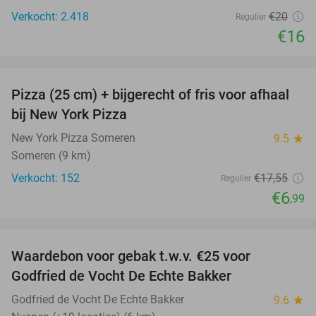
Verkocht: 2.418
€20
Regulier
€16
favorite_border
Pizza (25 cm) + bijgerecht of fris voor afhaal
60%
bij New York Pizza
New York Pizza Someren
9.5
star
Someren (9 km)
Verkocht: 152
€17
,55
Regulier
€6
,99
favorite_border
Waardebon voor gebak t.w.v. €25 voor
52%
Godfried de Vocht De Echte Bakker
Godfried de Vocht De Echte Bakker
9.6
star