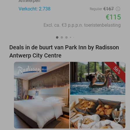
Antwerpen
Verkocht: 2.738
€167
Regulier
€115
Excl. ca. €3 p.p.p.n. toeristenbelasting
Deals in de buurt van Park Inn by Radisson
Antwerp City Centre
56%
favorite_border