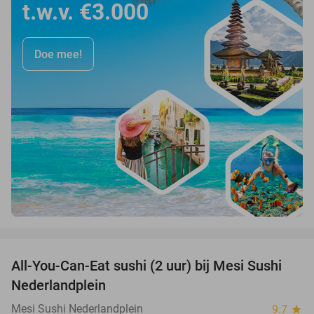
t.w.v. €3.000
Doe mee!
favorite_border
All-You-Can-Eat sushi (2 uur) bij Mesi Sushi
21%
Nederlandplein
Mesi Sushi Nederlandplein
9.7
star