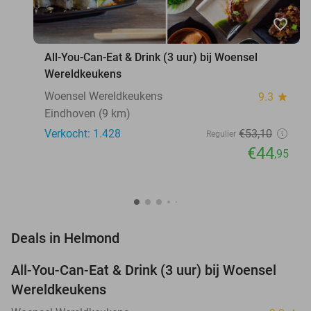
favorite_border
All-You-Can-Eat & Drink (3 uur) bij Woensel
Wereldkeukens
Woensel Wereldkeukens
9.3
star
Eindhoven (9 km)
Verkocht: 1.428
€53
,10
Regulier
€44
,95
favorite_border
Deals in Helmond
All-You-Can-Eat & Drink (3 uur) bij Woensel
15%
Wereldkeukens