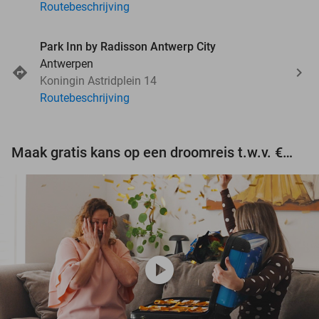
Routebeschrijving
Park Inn by Radisson Antwerp City
Antwerpen
Koningin Astridplein 14
Routebeschrijving
Maak gratis kans op een droomreis t.w.v. €3.000!
play_circle