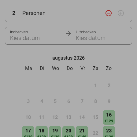
remove_circle_outline
add_circle_outline
2
Personen
Inchecken
Uitchecken
Kies datum
Kies datum
augustus 2026
Ma
Di
Wo
Do
Vr
Za
Zo
1
2
3
4
5
6
7
8
9
16
10
11
12
13
14
15
€129
17
18
19
20
21
23
22
€129
€129
€129
€129
€149
€129