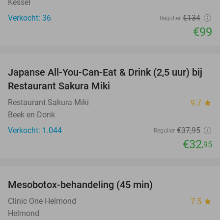
Kessel
Verkocht: 36
€134
Regulier
€99
favorite_border
Japanse All-You-Can-Eat & Drink (2,5 uur) bij
13%
Restaurant Sakura Miki
Restaurant Sakura Miki
9.7
star
Beek en Donk
Verkocht: 1.044
€37
,95
Regulier
€32
,95
favorite_border
Mesobotox-behandeling (45 min)
58%
NEW
TODAY
Clinic One Helmond
7.5
star
Helmond