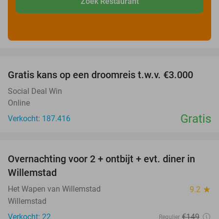
Zoek Restaurant
favorite_border
Gratis kans op een droomreis t.w.v. €3.000
Social Deal Win
Online
Gratis
Verkocht: 187.416
favorite_border
Overnachting voor 2 + ontbijt + evt. diner in
34%
Willemstad
Het Wapen van Willemstad
9.2
star
Willemstad
Verkocht: 22
€149
Regulier