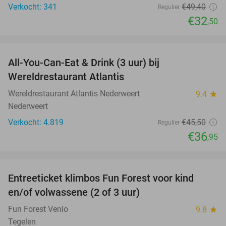
Verkocht: 341
€49
,40
Regulier
€32
,50
favorite_border
All-You-Can-Eat & Drink (3 uur) bij
19%
Wereldrestaurant Atlantis
Wereldrestaurant Atlantis Nederweert
9.4
star
Nederweert
Verkocht: 4.819
€45
,50
Regulier
€36
,95
favorite_border
Entreeticket klimbos Fun Forest voor kind
20%
en/of volwassene (2 of 3 uur)
Fun Forest Venlo
9.8
star
Tegelen