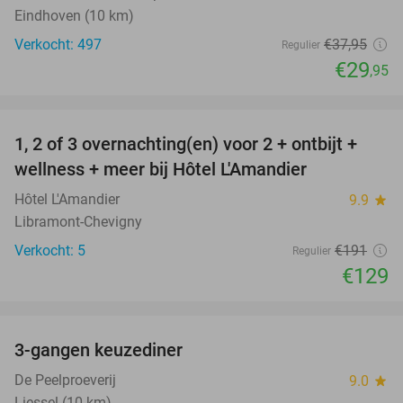
Eindhoven (10 km)
Verkocht: 497
€37
,95
Regulier
€29
,95
favorite_border
1, 2 of 3 overnachting(en) voor 2 + ontbijt +
32%
NEW
wellness + meer bij Hôtel L'Amandier
TODAY
Hôtel L'Amandier
9.9
star
Libramont-Chevigny
Verkocht: 5
€191
Regulier
€129
favorite_border
3-gangen keuzediner
33%
De Peelproeverij
9.0
star
Liessel (10 km)