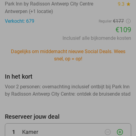
Park Inn by Radisson Antwerp City Centre
9.3
star
Antwerpen (+1 locatie)
Verkocht: 679
€177
Regulier
€109
Inclusief alle bijkomende kosten
Dagelijks om middernacht nieuwe Social Deals. Wees
snel, op = op!
In het kort
Voor 2 personen: overnachting inclusief ontbijt bij Park Inn
by Radisson Antwerp City Centre: ontdek de bruisende stad
Reserveer jouw deal
remove_circle_outline
add_circle_outline
1
Kamer