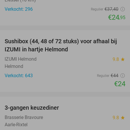
Verkocht: 296
€37
,40
Regulier
€24
,95
favorite_border
Sushibox (44, 48 of 72 stuks) voor afhaal bij
45%
IZUMI in hartje Helmond
IZUMI Helmond
9.8
star
Helmond
Verkocht: 643
€44
Regulier
€24
favorite_border
3-gangen keuzediner
34%
Brasserie Bravoure
9.8
star
Aarle-Rixtel