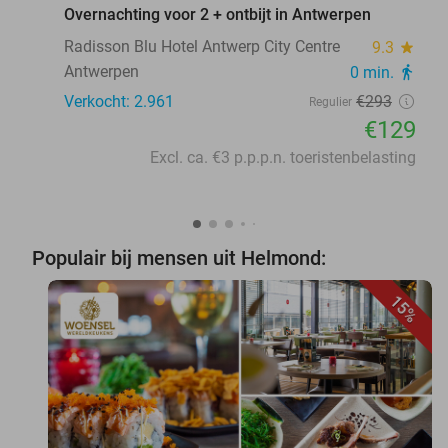
Overnachting voor 2 + ontbijt in Antwerpen
Radisson Blu Hotel Antwerp City Centre
9.3
star
Antwerpen
0 min.
directions_walk
Verkocht: 2.961
€293
Regulier
€129
Excl. ca. €3 p.p.p.n. toeristenbelasting
Populair bij mensen uit Helmond:
15%