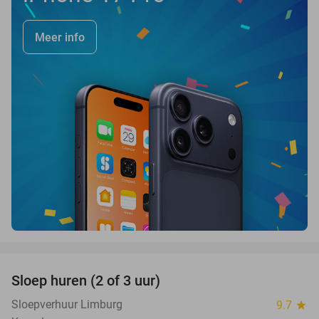
Meer info
favorite_border
Sloep huren (2 of 3 uur)
26%
Sloepverhuur Limburg
9.7
star