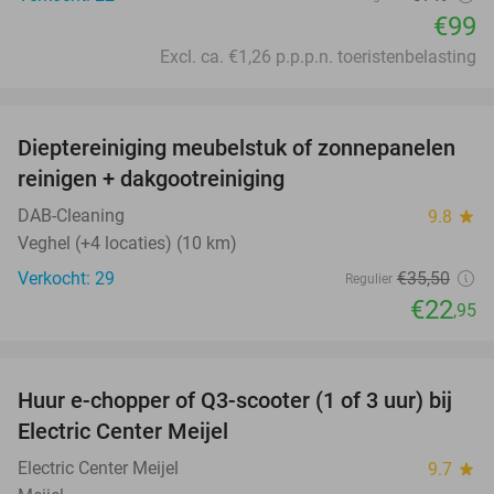
€99
Excl. ca. €1,26 p.p.p.n. toeristenbelasting
favorite_border
Dieptereiniging meubelstuk of zonnepanelen
35%
reinigen + dakgootreiniging
DAB-Cleaning
9.8
star
Veghel (+4 locaties) (10 km)
Verkocht: 29
€35
,50
Regulier
€22
,95
favorite_border
Huur e-chopper of Q3-scooter (1 of 3 uur) bij
43%
Electric Center Meijel
Electric Center Meijel
9.7
star