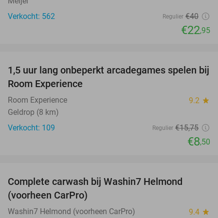
Meijel
Verkocht: 562
€40
Regulier
€22
,95
favorite_border
1,5 uur lang onbeperkt arcadegames spelen bij
46%
Room Experience
Room Experience
9.2
star
Geldrop (8 km)
Verkocht: 109
€15
,75
Regulier
€8
,50
favorite_border
Complete carwash bij Washin7 Helmond
43%
(voorheen CarPro)
Washin7 Helmond (voorheen CarPro)
9.4
star