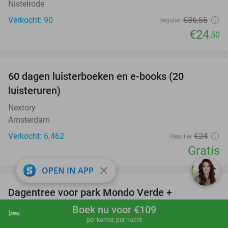
Nistelrode
Verkocht: 90
€36
,55
Regulier
€24
,50
favorite_border
100%
60 dagen luisterboeken en e-books (20
luisteruren)
Nextory
Amsterdam
Verkocht: 6.462
€24
Regulier
Gratis
favorite_border
close
OPEN IN APP
Dagentree voor park Mondo Verde +
25%
onbeperkt eten en drinken
Boek nu voor €109
hotel
shopping_cart
Boek nu
navigate_next
per kamer, per nacht
Mondo Verde
8.3
star