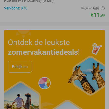
Nuenen (+19 locaties) (6 km)
Verkocht: 970
€25
Regulier
€11
,99
Ontdek de leukste
zomervakantiedeals
!
Bekijk nu