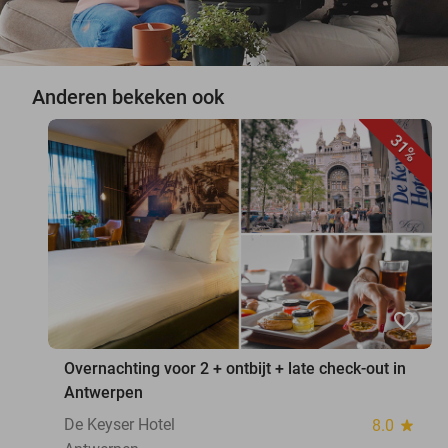
Anderen bekeken ook
31%
favorite_border
Overnachting voor 2 + ontbijt + late check-out in
Antwerpen
De Keyser Hotel
8.0
star