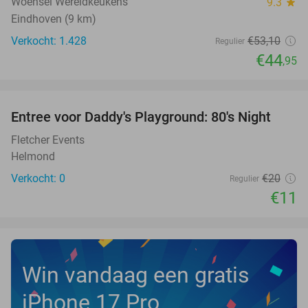
Woensel Wereldkeukens
9.3
star
Eindhoven (9 km)
Verkocht: 1.428
€53
,10
Regulier
€44
,95
favorite_border
Entree voor Daddy's Playground: 80's Night
45%
NEW
TODAY
Fletcher Events
Helmond
Verkocht: 0
€20
Regulier
€11
Win vandaag een gratis
iPhone 17 Pro