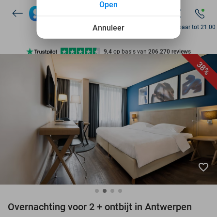
Open
7 dagen per week beschikbaar
10+ miljoen leden
Annuleer
Bereikbaar tot 21:00
9,4
op basis van
206.270 reviews
Ontdek 15.000+ deals
38%
7 dagen per week beschikbaar
10+ miljoen leden
favorite_border
Overnachting voor 2 + ontbijt in Antwerpen