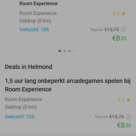
Room Experience
Room Experience
9.2
star
Geldrop (8 km)
Verkocht: 105
€15
,75
Regulier
€8
,50
favorite_border
Deals in Helmond
1,5 uur lang onbeperkt arcadegames spelen bij
46%
Room Experience
Room Experience
9.2
star
Geldrop (8 km)
Verkocht: 105
€15
,75
Regulier
€8
,50
favorite_border