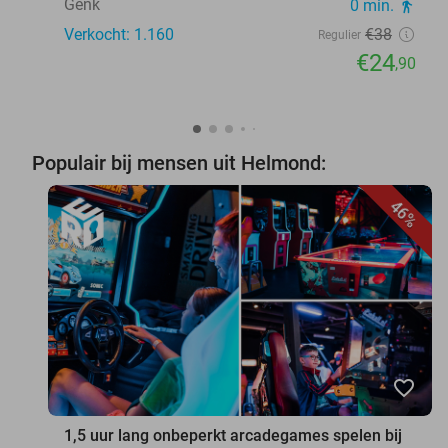
Genk
0 min.
directions_walk
Verkocht: 1.160
€38
Regulier
€24
,90
Populair bij mensen uit Helmond:
46%
favorite_border
1,5 uur lang onbeperkt arcadegames spelen bij