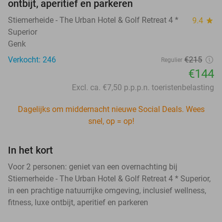
ontbijt, aperitief en parkeren
Stiemerheide - The Urban Hotel & Golf Retreat 4 *
9.4
star
Superior
Genk
Verkocht: 246
€215
Regulier
€144
Excl. ca. €7,50 p.p.p.n. toeristenbelasting
Dagelijks om middernacht nieuwe Social Deals. Wees
snel, op = op!
In het kort
Voor 2 personen: geniet van een overnachting bij
Stiemerheide - The Urban Hotel & Golf Retreat 4 * Superior,
in een prachtige natuurrijke omgeving, inclusief wellness,
fitness, luxe ontbijt, aperitief en parkeren