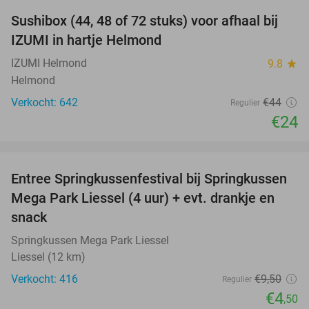
Sushibox (44, 48 of 72 stuks) voor afhaal bij
45%
IZUMI in hartje Helmond
IZUMI Helmond
9.8
star
Helmond
Verkocht: 642
€44
Regulier
€24
favorite_border
Entree Springkussenfestival bij Springkussen
53%
Mega Park Liessel (4 uur) + evt. drankje en
snack
Springkussen Mega Park Liessel
Liessel (12 km)
Verkocht: 416
€9
,50
Regulier
€4
,50