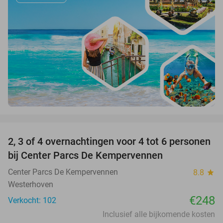
favorite_border
2, 3 of 4 overnachtingen voor 4 tot 6 personen
bij Center Parcs De Kempervennen
Center Parcs De Kempervennen
8.8
star
Westerhoven
€248
Verkocht: 102
Inclusief alle bijkomende kosten