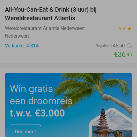
All-You-Can-Eat & Drink (3 uur) bij
19%
Wereldrestaurant Atlantis
Wereldrestaurant Atlantis Nederweert
9.4
star
Nederweert
Verkocht: 4.814
€45
,50
Regulier
€36
,95
Win gratis
een droomreis
t.w.v. €3.000
Doe mee!