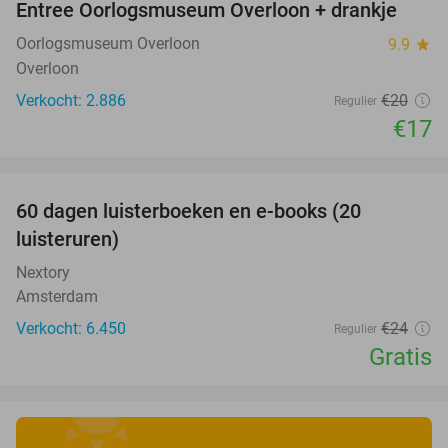
Entree Oorlogsmuseum Overloon + drankje
15%
Oorlogsmuseum Overloon
9.9
star
Overloon
Verkocht: 2.886
€20
Regulier
€17
favorite_border
100%
60 dagen luisterboeken en e-books (20
luisteruren)
Nextory
Amsterdam
Verkocht: 6.450
€24
Regulier
Gratis