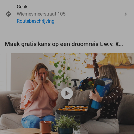
Genk
Wiemesmeerstraat 105
Routebeschrijving
Maak gratis kans op een droomreis t.w.v. €3.000!
play_circle