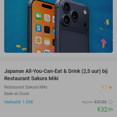
favorite_border
Japanse All-You-Can-Eat & Drink (2,5 uur) bij
13%
Restaurant Sakura Miki
Restaurant Sakura Miki
9.7
star
Beek en Donk
Verkocht: 1.038
€37
,95
Regulier
€32
,95