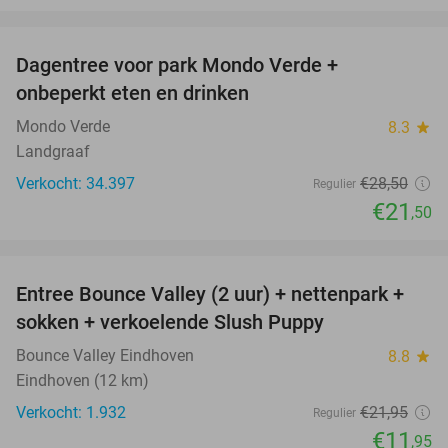
favorite_border
Dagentree voor park Mondo Verde +
25%
onbeperkt eten en drinken
Mondo Verde
8.3
star
Landgraaf
Verkocht: 34.397
€28
,50
Regulier
€21
,50
favorite_border
Entree Bounce Valley (2 uur) + nettenpark +
46%
sokken + verkoelende Slush Puppy
Bounce Valley Eindhoven
8.8
star
Eindhoven (12 km)
Verkocht: 1.932
€21
,95
Regulier
€11
,95