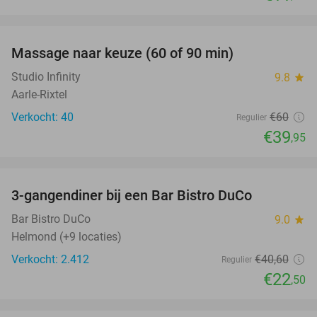
favorite_border
Massage naar keuze (60 of 90 min)
33%
Studio Infinity
9.8
star
Aarle-Rixtel
Verkocht: 40
€60
Regulier
€39
,95
favorite_border
3-gangendiner bij een Bar Bistro DuCo
45%
Bar Bistro DuCo
9.0
star
Helmond (+9 locaties)
Verkocht: 2.412
€40
,60
Regulier
€22
,50
favorite_border