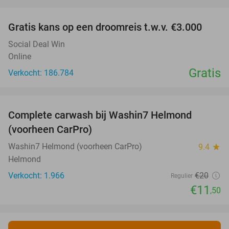
favorite_border
Gratis kans op een droomreis t.w.v. €3.000
Social Deal Win
Online
Gratis
Verkocht: 186.784
favorite_border
Complete carwash bij Washin7 Helmond
43%
(voorheen CarPro)
Washin7 Helmond (voorheen CarPro)
9.4
star
Helmond
Verkocht: 1.966
€20
Regulier
€11
,50