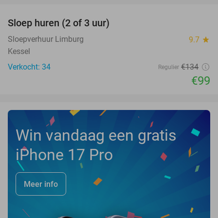
Sloep huren (2 of 3 uur)
26%
NEW
TODAY
Sloepverhuur Limburg
9.7
star
Kessel
Verkocht: 34
€134
Regulier
€99
Win vandaag een gratis
iPhone 17 Pro
Meer info