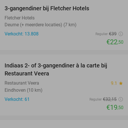
3-gangendiner bij Fletcher Hotels
42%
Fletcher Hotels
Deurne (+ meerdere locaties) (7 km)
Verkocht: 13.808
€39
Regulier
€22
,50
favorite_border
Indiaas 2- of 3-gangendiner à la carte bij
39%
Restaurant Veera
Restaurant Veera
9.1
star
Eindhoven (10 km)
Verkocht: 61
€32
,15
Regulier
€19
,50
favorite_border