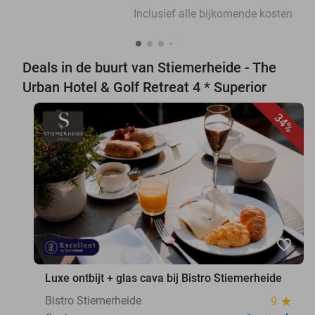
Inclusief alle bijkomende kosten
Deals in de buurt van Stiemerheide - The
Urban Hotel & Golf Retreat 4 * Superior
34%
favorite_border
Luxe ontbijt + glas cava bij Bistro Stiemerheide
Bistro Stiemerheide
9
star