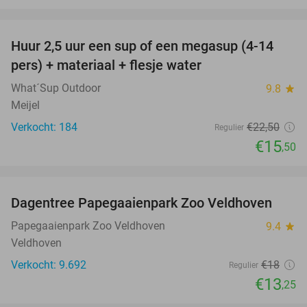
favorite_border
Huur 2,5 uur een sup of een megasup (4-14
31%
pers) + materiaal + flesje water
What´Sup Outdoor
9.8
star
Meijel
Verkocht: 184
€22
,50
Regulier
€15
,50
favorite_border
Dagentree Papegaaienpark Zoo Veldhoven
26%
Papegaaienpark Zoo Veldhoven
9.4
star
Veldhoven
Verkocht: 9.692
€18
Regulier
€13
,25
favorite_border