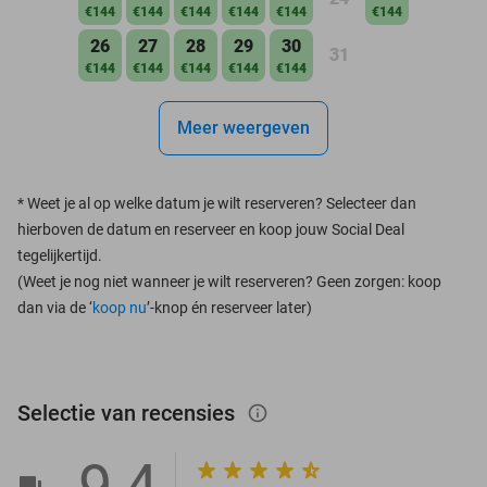
€144
€144
€144
€144
€144
€144
26
27
28
29
30
31
€144
€144
€144
€144
€144
Meer weergeven
*
Weet je al op welke datum je wilt reserveren? Selecteer dan
hierboven de datum en reserveer en koop jouw Social Deal
tegelijkertijd.
(Weet je nog niet wanneer je wilt reserveren? Geen zorgen: koop
dan via de ‘
koop nu
’-knop én reserveer later)
Selectie van recensies
info_outlined
9,4