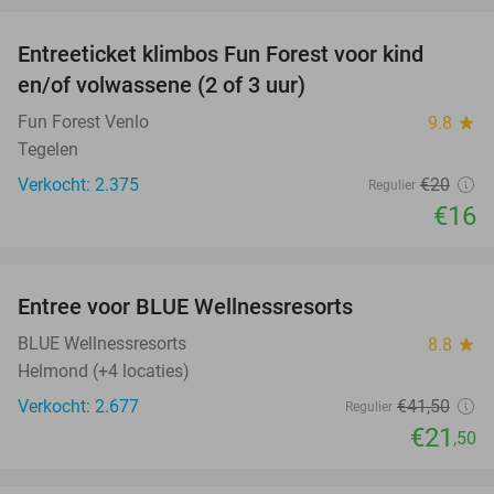
Entreeticket klimbos Fun Forest voor kind
20%
en/of volwassene (2 of 3 uur)
Fun Forest Venlo
9.8
star
Tegelen
Verkocht: 2.375
€20
Regulier
€16
favorite_border
Entree voor BLUE Wellnessresorts
48%
BLUE Wellnessresorts
8.8
star
Helmond (+4 locaties)
Verkocht: 2.677
€41
,50
Regulier
€21
,50
favorite_border