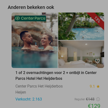
Anderen bekeken ook
13%
favorite_border
1 of 2 overnachtingen voor 2 + ontbijt in Center
Parcs Hotel Het Heijderbos
Center Parcs Het Heijderbos
9.1
star
Heijen
Verkocht: 2.163
€148
Regulier
€129