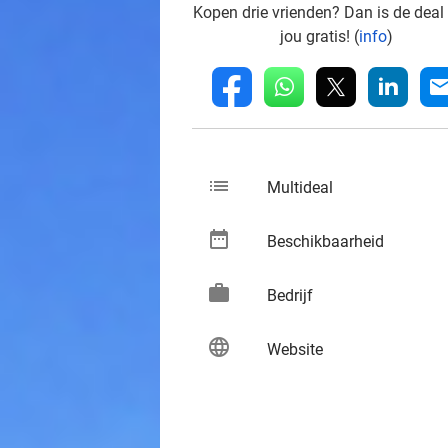
Kopen drie vrienden? Dan is de deal
jou gratis! (
info
)
whatsapp
linkedin
fb
mai
list
keybo
Multideal
date_range
keybo
Beschikbaarheid
work
keybo
Bedrijf
language
keybo
Website