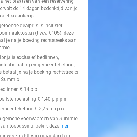
a het plaatsen van een reservering
ervalt de 14 dagen bedenktijd van je
voucheraankoop
etoonde dealprijs is inclusief
oonmaakkosten (t.w.v. €105), deze
al je na je boeking rechtstreeks aan
mmio
prijs is exclusief bedlinnen,
ristenbelasting en gemeenteheffing,
 betaal je na je boeking rechtstreeks
 Summio:
edlinnen € 14 p.p.
oeristenbelasting € 1,40 p.p.p.n.
emeenteheffing € 2,75 p.p.p.n.
algemene voorwaarden van Summio
n van toepassing, bekijk deze
hier
midweek geldt van maandag t/m