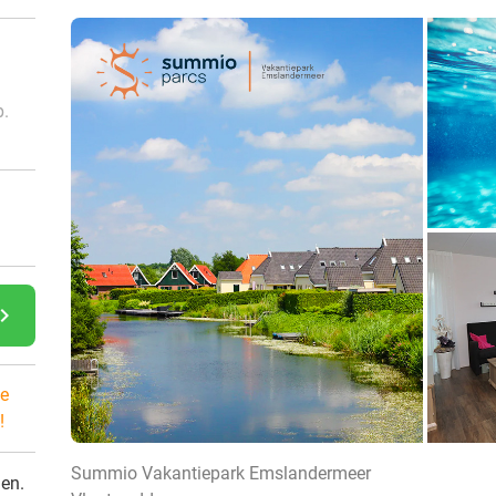
p.
gate_next
e
!
Summio Vakantiepark Emslandermeer
den.