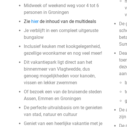
n
Midweek of weekend weg voor 4 tot 6
v
personen in Groningen
Zie
hier
de inhoud van de multideals
De g
Je verblijft in een compleet uitgeruste
sch
bungalow
beta
Su
Inclusief keuken met kookgelegenheid,
gezellige woonkamer en nog veel meer!
Deal
toe
Dit vakantiepark ligt direct aan het
deze
binnenmeer van Vlagtwedde, dus
aan
genoeg mogelijkheden voor kanoën,
vissen en lekker zwemmen
b
Of bezoek een van de bruisende steden
t
Assen, Emmen en Groningen
g
De perfecte uitvalsbasis om te genieten
De 
van stad, natuur en cultuur
zij
Geniet van een heerlijke vakantie met je
De 