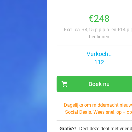
€248
Excl. ca. €4,15 p.p.p.n. en €14 p.
bedlinnen
Verkocht:
112
shopping_cart
Boek nu
navi
Dagelijks om middernacht nieuw
Social Deals. Wees snel, op = op
Gratis?!
- Deel deze deal met vrien