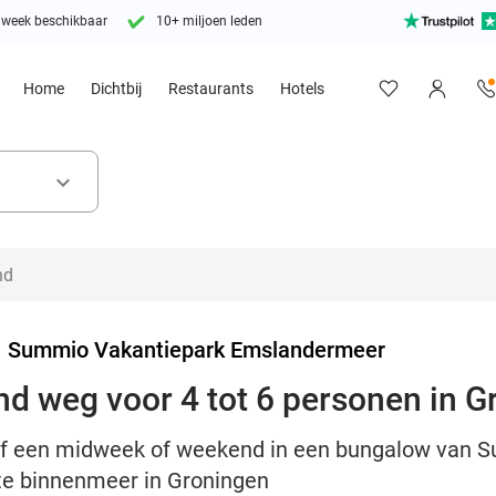
 week beschikbaar
10+ miljoen leden
Home
Dichtbij
Restaurants
Hotels
keyboard_arrow_down
>
Summio Vakantiepark Emslandermeer
d weg voor 4 tot 6 personen in G
lijf een midweek of weekend in een bungalow van
te binnenmeer in Groningen