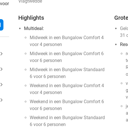
Vlagtwedde
 voor
Highlights
Grote
l
Multideal:
Gel
31 
Midweek in een Bungalow Comfort 4
voor 4 personen
Res
ard_arrow_right
Midweek in een Bungalow Comfort 6
r
voor 6 personen
t
R
ard_arrow_right
Midweek in een Bungalow Standaard
o
6 voor 6 personen
v
ard_arrow_right
Weekend in een Bungalow Comfort 4
g
voor 4 personen
v
ard_arrow_right
Weekend in een Bungalow Comfort 6
j
voor 6 personen
a
Weekend in een Bungalow Standaard
6 voor 6 personen