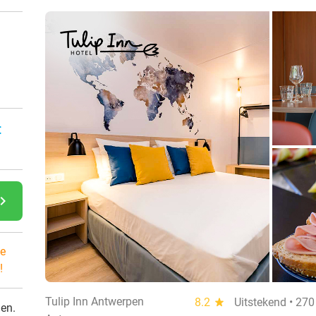
:
gate_next
e
!
Tulip Inn Antwerpen
8.2
star
Uitstekend • 27
den.