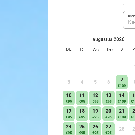
Inc
Ki
augustus 2026
Ma
Di
Wo
Do
Vr
7
3
4
5
6
€109
10
11
12
13
14
1
€95
€95
€95
€95
€109
€1
17
18
19
20
21
2
€95
€95
€95
€95
€109
€1
24
25
26
27
28
2
€95
€95
€95
€95