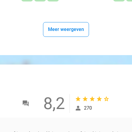
Meer weergeven
8,2
270