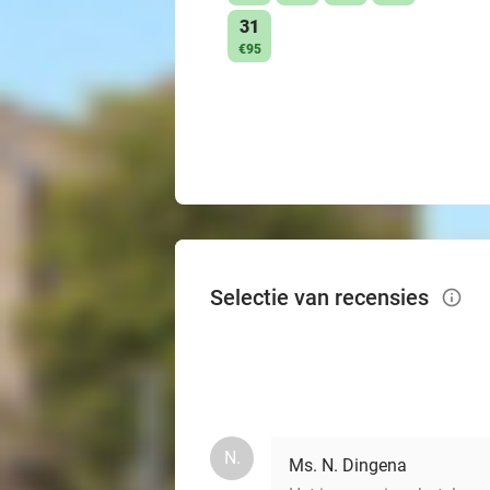
31
€95
Selectie van recensies
info_outlined
N.
Ms. N. Dingena