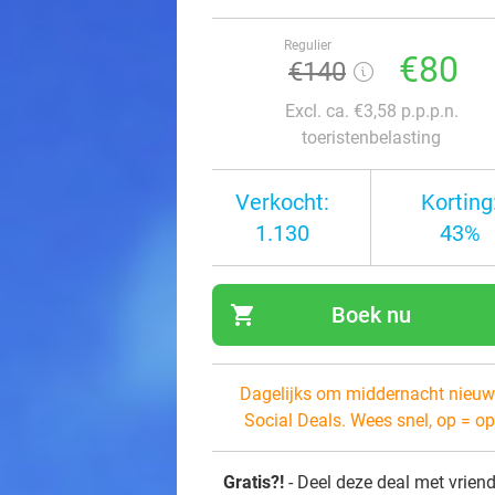
Regulier
€80
€140
Excl. ca. €3,58 p.p.p.n.
toeristenbelasting
Verkocht:
Korting
1.130
43%
shopping_cart
Boek nu
navi
Dagelijks om middernacht nieuw
Social Deals. Wees snel, op = op
Gratis?!
- Deel deze deal met vrien