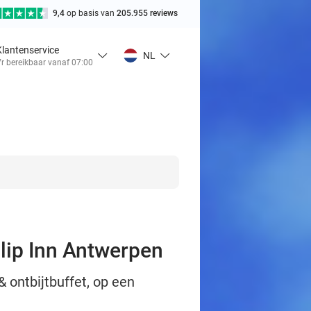
9,4
op basis van
205.955 reviews
Klantenservice
NL
r bereikbaar vanaf 07:00
ulip Inn Antwerpen
 ontbijtbuffet, op een