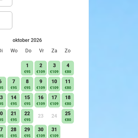
oktober 2026
Di
Wo
Do
Vr
Za
Zo
1
2
3
4
€95
€109
€109
€80
6
7
8
9
10
11
95
€95
€95
€109
€109
€80
3
14
15
16
17
18
95
€95
€95
€109
€109
€80
0
21
22
25
23
24
95
€95
€95
€80
7
28
29
30
31
95
€95
€95
€109
€109