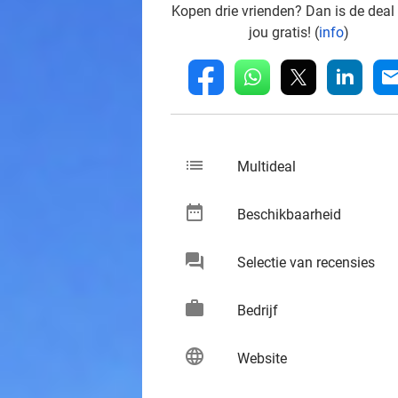
Kopen drie vrienden? Dan is de deal
jou gratis! (
info
)
whatsapp
linkedin
fb
mai
list
keybo
Multideal
date_range
keybo
Beschikbaarheid
chat
keybo
Selectie van recensies
work
keybo
Bedrijf
language
keybo
Website