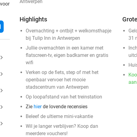
Antwerpen
 voor
Highlights
Grote
l
Overnachting + ontbijt + welkomsthapje
Gel
bij Tulip Inn in Antwerpen
31 
Jullie overnachten in een kamer met
Inc
flatscreen-tv, eigen badkamer en gratis
uit
ard_arrow_right
wifi
Huis
Verken op de fiets, step of met het
ard_arrow_right
Koo
openbaar vervoer het mooie
aan
stadscentrum van Antwerpen
ard_arrow_right
Op loopafstand van het treinstation
ard_arrow_right
Zie
hier
de lovende recensies
Beleef de ultieme mini-vakantie
ard_arrow_right
Wil je langer verblijven? Koop dan
meerdere vouchers!