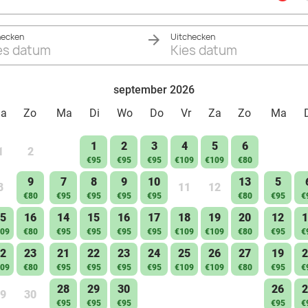
hecken
Uitchecken
es datum
Kies datum
september 2026
Za
Zo
Ma
Di
Wo
Do
Vr
Za
Zo
Ma
1
2
3
4
5
6
1
2
€95
€95
€95
€109
€109
€80
9
7
8
9
10
13
5
8
11
12
€80
€95
€95
€95
€95
€80
€95
€
5
16
14
15
16
17
18
19
20
12
1
09
€80
€95
€95
€95
€95
€109
€109
€80
€95
€
2
23
21
22
23
24
25
26
27
19
2
09
€80
€95
€95
€95
€95
€109
€109
€80
€95
€
28
29
30
26
2
9
30
€95
€95
€95
€95
€