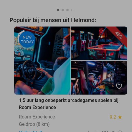
Populair bij mensen uit Helmond:
46%
NEW
TODAY
favorite_border
1,5 uur lang onbeperkt arcadegames spelen bij
Room Experience
Room Experience
9.2
star
Geldrop (8 km)