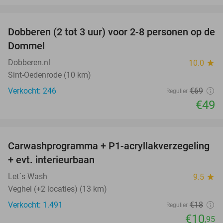
favorite_border
Dobberen (2 tot 3 uur) voor 2-8 personen op de
29%
Dommel
Dobberen.nl
10.0
star
Sint-Oedenrode (10 km)
Verkocht: 246
€69
Regulier
€49
favorite_border
Carwashprogramma + P1-acryllakverzegeling
39%
+ evt. interieurbaan
Let´s Wash
9.5
star
Veghel (+2 locaties) (13 km)
Verkocht: 1.491
€18
Regulier
€10
,95