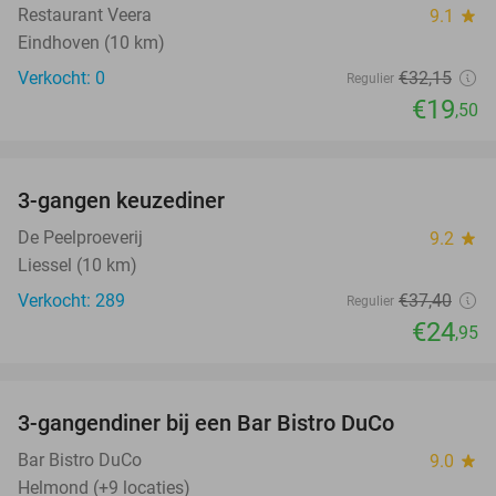
Restaurant Veera
9.1
star
Eindhoven (10 km)
Verkocht: 0
€32
,15
Regulier
€19
,50
favorite_border
3-gangen keuzediner
33%
De Peelproeverij
9.2
star
Liessel (10 km)
Verkocht: 289
€37
,40
Regulier
€24
,95
favorite_border
3-gangendiner bij een Bar Bistro DuCo
45%
Bar Bistro DuCo
9.0
star
Helmond (+9 locaties)