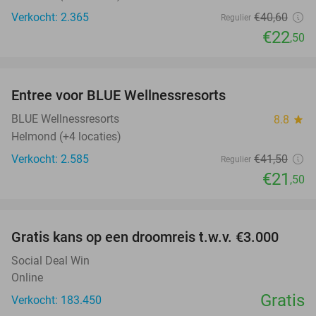
Verkocht: 2.365
€40
,60
Regulier
€22
,50
favorite_border
Entree voor BLUE Wellnessresorts
48%
BLUE Wellnessresorts
8.8
star
Helmond (+4 locaties)
Verkocht: 2.585
€41
,50
Regulier
€21
,50
favorite_border
Gratis kans op een droomreis t.w.v. €3.000
Social Deal Win
Online
Gratis
Verkocht: 183.450