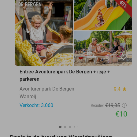
48%
favorite_border
Entree Avonturenpark De Bergen + ijsje +
parkeren
Avonturenpark De Bergen
9.4
star
Wanroij
Verkocht: 3.060
€19
,35
Regulier
€10