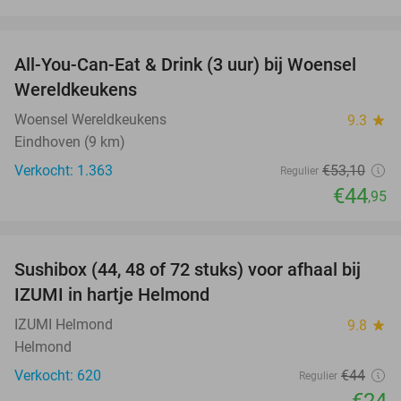
favorite_border
All-You-Can-Eat & Drink (3 uur) bij Woensel
15%
Wereldkeukens
Woensel Wereldkeukens
9.3
star
Eindhoven (9 km)
Verkocht: 1.363
€53
,10
Regulier
€44
,95
favorite_border
Sushibox (44, 48 of 72 stuks) voor afhaal bij
45%
IZUMI in hartje Helmond
IZUMI Helmond
9.8
star
Helmond
Verkocht: 620
€44
Regulier
€24