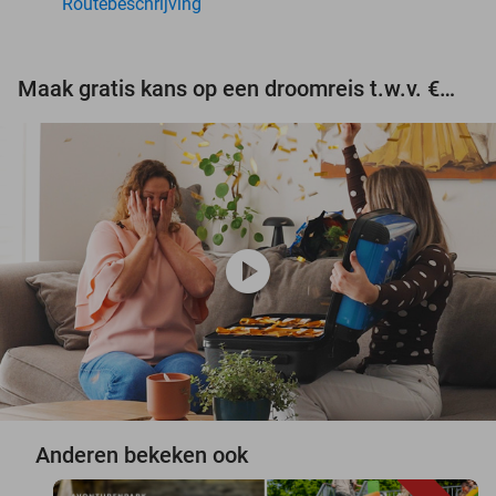
Routebeschrijving
Maak gratis kans op een droomreis t.w.v. €3.000!
play_circle
Anderen bekeken ook