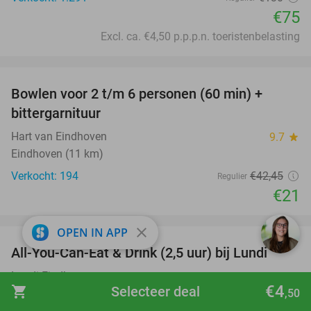
€75
Excl. ca. €4,50 p.p.p.n. toeristenbelasting
favorite_border
Bowlen voor 2 t/m 6 personen (60 min) +
51%
bittergarnituur
Hart van Eindhoven
9.7
star
Eindhoven (11 km)
Verkocht: 194
€42
,45
Regulier
€21
favorite_border
close
OPEN IN APP
All-You-Can-Eat & Drink (2,5 uur) bij Lundi
14%
Lundi Eindhoven
9.3
star
€4
shopping_cart
Selecteer deal
Eindhoven (11 km)
,50