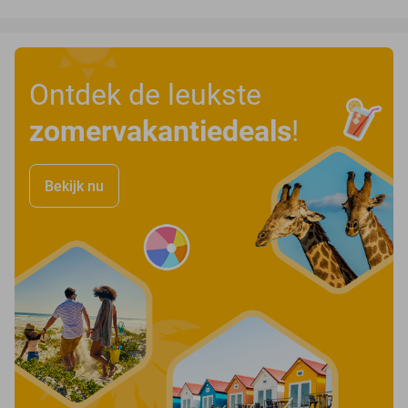
Ontdek de leukste
zomervakantiedeals
!
Bekijk nu