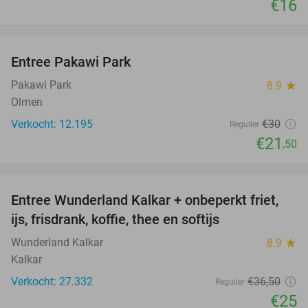
€16
favorite_border
Entree Pakawi Park
28%
Pakawi Park
8.9
star
Olmen
Verkocht: 12.195
€30
Regulier
€21
,50
favorite_border
Entree Wunderland Kalkar + onbeperkt friet,
32%
ijs, frisdrank, koffie, thee en softijs
Wunderland Kalkar
8.9
star
Kalkar
Verkocht: 27.332
€36
,50
Regulier
€25