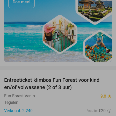
Doe mee!
favorite_border
Entreeticket klimbos Fun Forest voor kind
20%
en/of volwassene (2 of 3 uur)
Fun Forest Venlo
9.8
star
Tegelen
Verkocht: 2.240
€20
Regulier