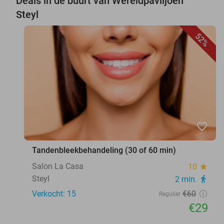
Deals in de buurt van Wereldpaviljoen
Steyl
52%
favorite_border
Tandenbleekbehandeling (30 of 60 min)
Salon La Casa
10
star
Steyl
2 min.
directions_walk
Verkocht: 15
€60
Regulier
€29