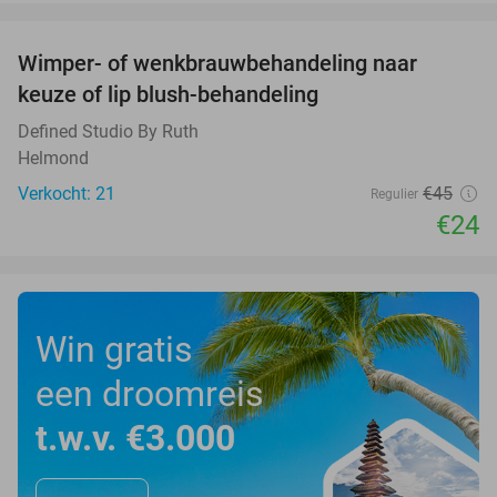
favorite_border
Wimper- of wenkbrauwbehandeling naar
47%
keuze of lip blush-behandeling
Defined Studio By Ruth
Helmond
Verkocht: 21
€45
Regulier
€24
Win gratis
een droomreis
t.w.v. €3.000