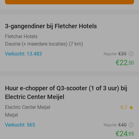
favorite_border
3-gangendiner bij Fletcher Hotels
42%
Fletcher Hotels
Deurne (+ meerdere locaties) (7 km)
Verkocht: 13.483
€39
Regulier
€22
,50
favorite_border
Huur e-chopper of Q3-scooter (1 of 3 uur) bij
38%
Electric Center Meijel
Electric Center Meijel
9.7
star
Meijel
Verkocht: 565
€40
Regulier
€24
,95