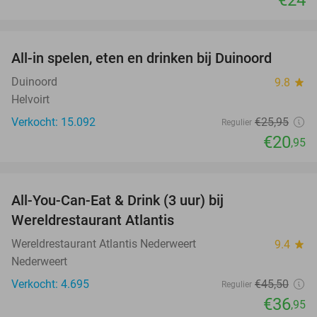
favorite_border
All-in spelen, eten en drinken bij Duinoord
19%
Duinoord
9.8
star
Helvoirt
Verkocht: 15.092
€25
,95
Regulier
€20
,95
favorite_border
All-You-Can-Eat & Drink (3 uur) bij
19%
Wereldrestaurant Atlantis
Wereldrestaurant Atlantis Nederweert
9.4
star
Nederweert
Verkocht: 4.695
€45
,50
Regulier
€36
,95