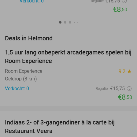
Verkocht: 0
€15
,75
Regulier
€8
,50
favorite_border
Deals in Helmond
1,5 uur lang onbeperkt arcadegames spelen bij
46%
NEW
Room Experience
TODAY
Room Experience
9.2
star
Geldrop (8 km)
Verkocht: 0
€15
,75
Regulier
€8
,50
favorite_border
Indiaas 2- of 3-gangendiner à la carte bij
39%
NEW
Restaurant Veera
TODAY