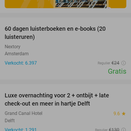
favorite_border
100%
60 dagen luisterboeken en e-books (20
luisteruren)
Nextory
Amsterdam
Verkocht: 6.397
€24
Regulier
Gratis
favorite_border
Luxe overnachting voor 2 + ontbijt + late
42%
check-out en meer in hartje Delft
Grand Canal Hotel
9.6
star
Delft
Verkocht: 1.291
€130
Regulier