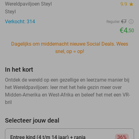
Wereldpaviljoen Steyl
9.9
star
Steyl
Verkocht: 314
€7
Regulier
€4
,50
Dagelijks om middernacht nieuwe Social Deals. Wees
snel, op = op!
In het kort
Ontdek de wereld op een gezellige en leerzame manier bij
het Wereldpaviljoen: leer met het hele gezin meer over
Midden-Amerika en West-Afrika en beleef het met een VR-
bril
Selecteer jouw deal
Entree kind (4 t/m 14 jaar) + ranja
36%