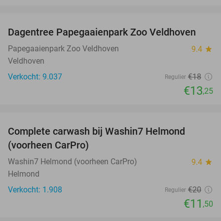
favorite_border
Dagentree Papegaaienpark Zoo Veldhoven
26%
Papegaaienpark Zoo Veldhoven
9.4
star
Veldhoven
Verkocht: 9.037
€18
Regulier
€13
,25
favorite_border
Complete carwash bij Washin7 Helmond
43%
(voorheen CarPro)
Washin7 Helmond (voorheen CarPro)
9.4
star
Helmond
Verkocht: 1.908
€20
Regulier
€11
,50
favorite_border