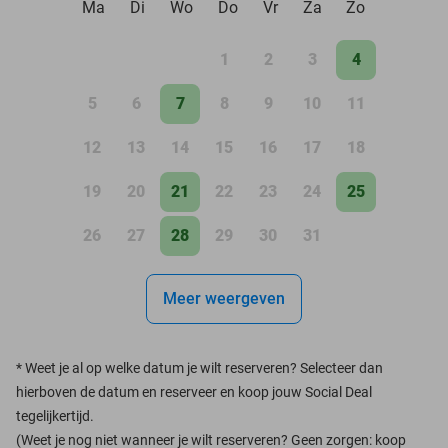
Ma
Di
Wo
Do
Vr
Za
Zo
1
2
3
4
5
6
7
8
9
10
11
12
13
14
15
16
17
18
19
20
21
22
23
24
25
26
27
28
29
30
31
Meer weergeven
*
Weet je al op welke datum je wilt reserveren? Selecteer dan
hierboven de datum en reserveer en koop jouw Social Deal
tegelijkertijd.
(Weet je nog niet wanneer je wilt reserveren? Geen zorgen: koop