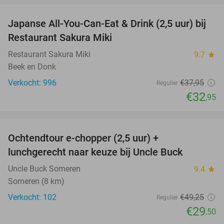
Japanse All-You-Can-Eat & Drink (2,5 uur) bij
13%
Restaurant Sakura Miki
Restaurant Sakura Miki
9.7
star
Beek en Donk
Verkocht: 996
€37
,95
Regulier
€32
,95
favorite_border
Ochtendtour e-chopper (2,5 uur) +
40%
lunchgerecht naar keuze bij Uncle Buck
Uncle Buck Someren
9.4
star
Someren (8 km)
Verkocht: 102
€49
,25
Regulier
€29
,50