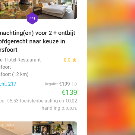
favorite_border
hexagon
hotel
nachting(en) voor 2 + ontbijt
ofdgerecht naar keuze in
sfoort
her Hotel-Restaurant
8.9
star
foort
foort (12 km)
cht: 217
€199
Regulier
€139
 ca. €5,53 toeristenbelasting en €0,02
handling p.p.p.n.