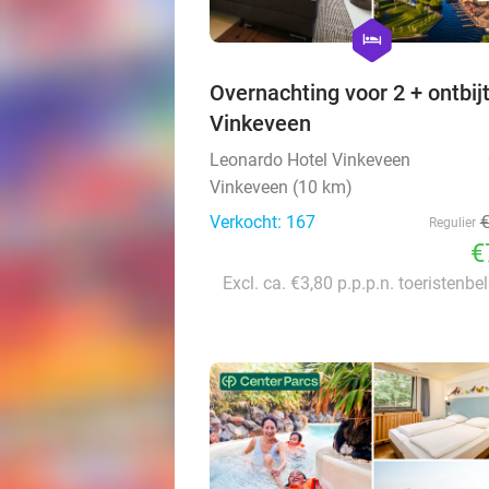
hexagon
hotel
Overnachting voor 2 + ontbijt
Vinkeveen
Leonardo Hotel Vinkeveen
Vinkeveen (10 km)
Verkocht: 167
Regulier
€
Excl. ca. €3,80 p.p.p.n. toeristenbe