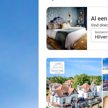
Al een
Vind direc
Bestemmi
Hilve