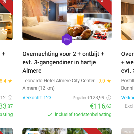
favorite_border
favorite_border
hexagon
hotel
 +
Overnachting voor 2 + ontbijt +
Over
evt. 3-gangendiner in hartje
+ we
Almere
evt.
Leonardo Hotel Almere City Center
Postil
8.4
star
9.0
star
Almere (12 km)
Bunni
,12
Verkocht: 123
€123,99
Verko
Regulier
33
€116
Excl
,87
,63
lasting
Inclusief toeristenbelasting