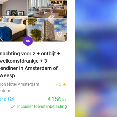
favorite_border
hexagon
hotel
nachting voor 2 + ontbijt +
 welkomstdrankje + 3-
endiner in Amsterdam of
 Weesp
llion Hotel Amsterdam
9.5
star
erdam
€156
cht: 126
,37
Inclusief toeristenbelasting