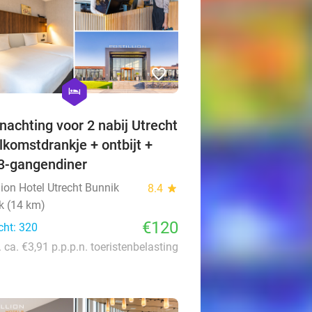
favorite_border
hexagon
hotel
nachting voor 2 nabij Utrecht
lkomstdrankje + ontbijt +
 3-gangendiner
lion Hotel Utrecht Bunnik
8.4
star
k (14 km)
€120
cht: 320
. ca. €3,91 p.p.p.n. toeristenbelasting