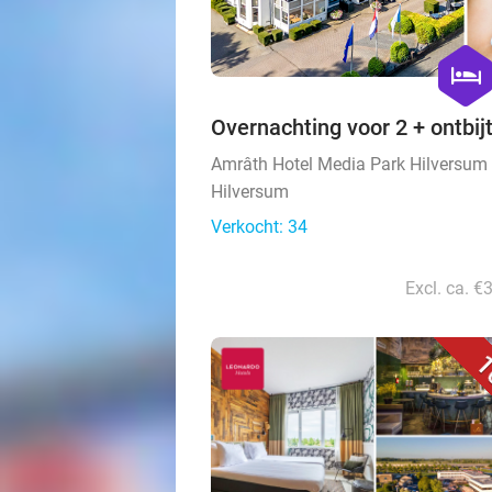
hexago
hotel
Overnachting voor 2 + ontbijt
Amrâth Hotel Media Park Hilversum
Hilversum
Verkocht: 34
Excl. ca. €
1