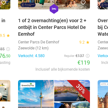
favorite_border
favorite_border
hexagon
hotel
 in
1 of 2 overnachting(en) voor 2 +
Over
ontbijt in Center Parcs Hotel De
bij 
Eemhof
Wate
9.5
star
Center Parcs De Eemhof
Cente
9.2
star
Zeewolde (12 km)
Zeewo
€85
76
Verkocht: 4.580
€137
Verko
,50
Regulier
€119
lasting
Incl
Inclusief alle bijkomende kosten
30%