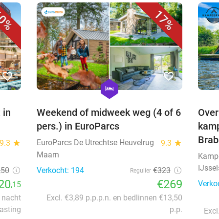
0%
17%
favorite_border
favorite_border
hexagon
hotel
 in
Weekend of midweek weg (4 of 6
Over
pers.) in EuroParcs
kamp
Brab
EuroParcs De Utrechtse Heuvelrug
9.3
star
9.3
star
Maarn
Kampe
IJssel
,50
Verkocht: 194
€323
Regulier
20
€269
Verko
,15
r nacht
Excl. €3,89 p.p.p.n. en bedlinnen €13,50
lasting
p.p.
Excl