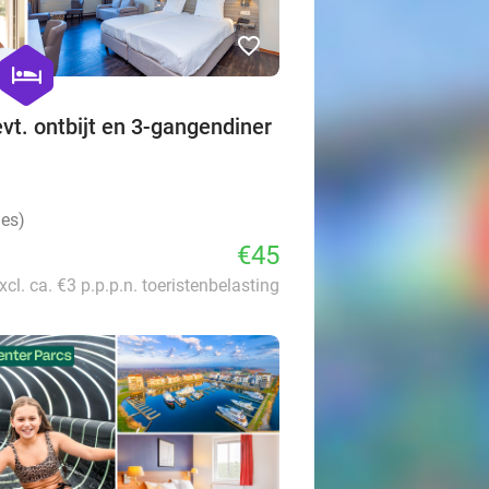
favorite_border
hexagon
hotel
vt. ontbijt en 3-gangendiner
ies)
€45
xcl. ca. €3 p.p.p.n. toeristenbelasting