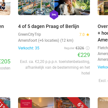
favorite_border
favorite_border
hexagon
hotel
en
4 of 5 dagen Praag of Berlijn
Over
+ ho
GreenCityTrip
7.0
star
Amer
Amersfoort (+6 locaties) (12 km)
Fletc
Verkocht: 35
€326
Regulier
Amers
€229
Amers
€205
Excl. ca. €2,20 p.p.p.n. toeristenbelasting,
Verko
afhankelijk van de bestemming en het
 kosten
hotel
Excl.
1%
6%