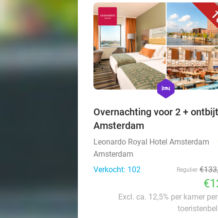
1
hexagon
hotel
Overnachting voor 2 + ontbijt
Amsterdam
Leonardo Royal Hotel Amsterdam
Amsterdam
Verkocht: 102
€133
Regulier
€1
Excl. ca. 12,5% per kamer pe
toeristenbe