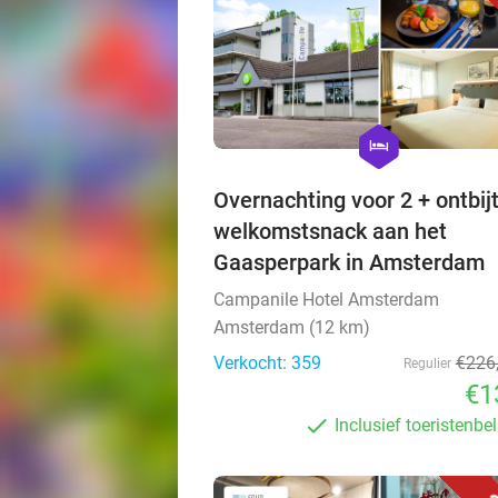
hexagon
hotel
Overnachting voor 2 + ontbijt
welkomstsnack aan het
Gaasperpark in Amsterdam
Campanile Hotel Amsterdam
Amsterdam (12 km)
Verkocht: 359
€226
Regulier
€1
Inclusief toeristenbe