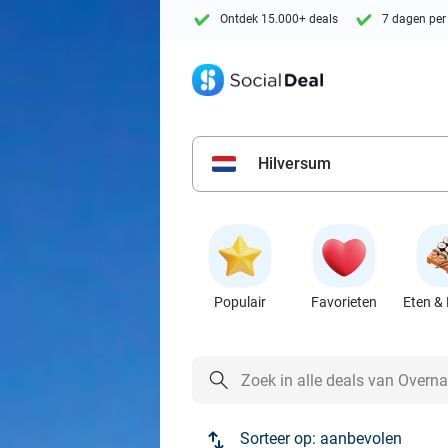
Ontdek 15.000+ deals
7 dagen per
Hilversum
Populair
Favorieten
Eten & 
Sorteer op:
aanbevolen