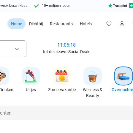
 week beschikbaar
10+ miljoen leden
Home
Dichtbij
Restaurants
Hotels
11:05:15
keyboard_arrow_down
tot de nieuwe Social Deals
Drinken
Uitjes
Zomervakantie
Wellness &
Overnacht
Beauty