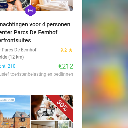
favorite_border
hexagon
hotel
nachtingen voor 4 personen
Center Parcs De Eemhof
rfrontsuites
r Parcs De Eemhof
9.2
star
lde (12 km)
€212
cht: 210
usief toeristenbelasting en bedlinnen
30%