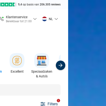
9,4
op basis van
206.305 reviews
Klantenservice
NL
Bereikbaar tot 21:00
en
Excellent
Speciaalzaken
Sport
Cursussen &
& Auto's
Workshops
1
Filters