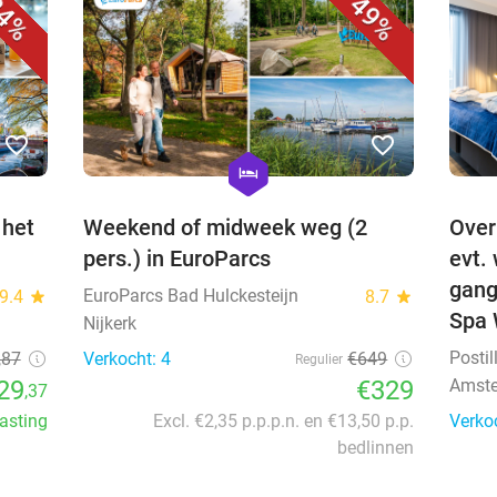
4%
49%
favorite_border
favorite_border
hexagon
hotel
 het
Weekend of midweek weg (2
Over
pers.) in EuroParcs
evt.
gang
EuroParcs Bad Hulckesteijn
9.4
star
8.7
star
Spa
Nijkerk
Posti
,87
Verkocht: 4
€649
Regulier
29
€329
Amst
,37
lasting
Excl. €2,35 p.p.p.n. en €13,50 p.p.
Verko
bedlinnen