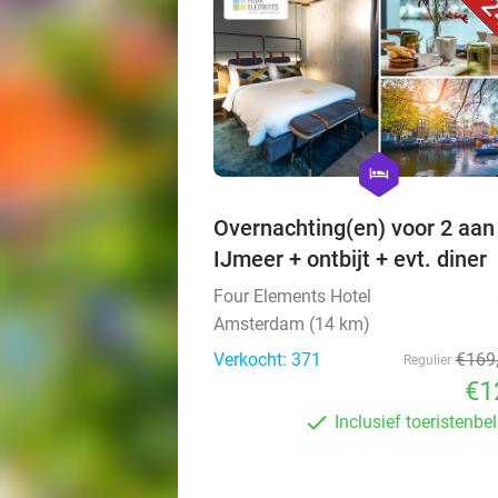
2
hexagon
hotel
Overnachting(en) voor 2 aan
IJmeer + ontbijt + evt. diner
Four Elements Hotel
Amsterdam (14 km)
Verkocht: 371
€169
Regulier
€1
Inclusief toeristenbe