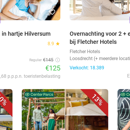
favorite_border
n
 in hartje Hilversum
Overnachting voor 2 + e
bij Fletcher Hotels
8.9
star
Fletcher Hotels
Loosdrecht (+ meerdere locat
€145
Regulier
€125
Verkocht: 18.389
E
3,68 p.p.p.n. toeristenbelasting
0%
13%