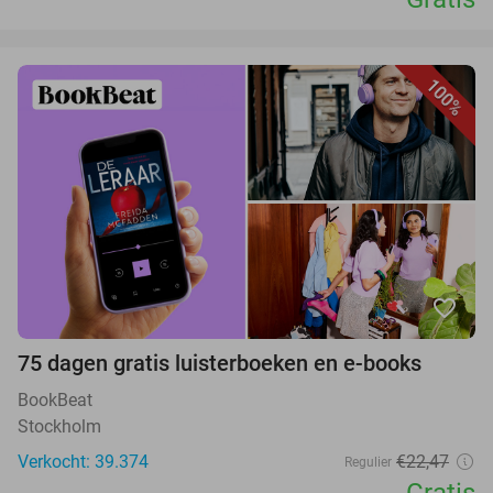
100%
favorite_border
75 dagen gratis luisterboeken en e-books
BookBeat
Stockholm
Verkocht: 39.374
€22,47
Regulier