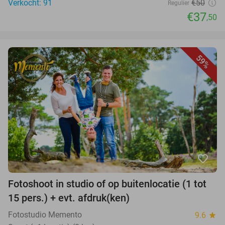
Verkocht: 91
€50
Regulier
€37
,50
59%
favorite_border
Fotoshoot in studio of op buitenlocatie (1 tot
15 pers.) + evt. afdruk(ken)
Fotostudio Memento
9.6
star