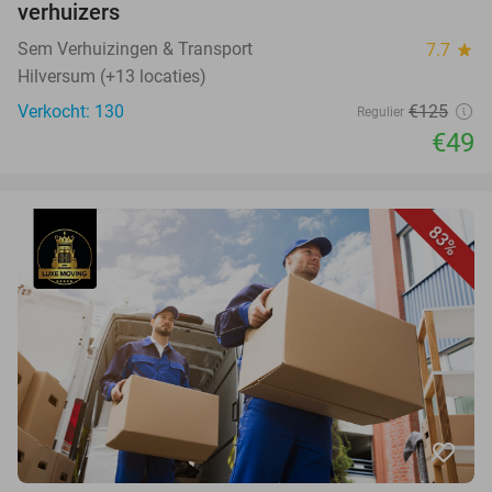
verhuizers
Sem Verhuizingen & Transport
7.7
star
Hilversum (+13 locaties)
Verkocht: 130
€125
Regulier
€49
83%
favorite_border