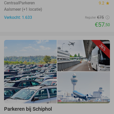
CentraalParkeren
9.2
star
Aalsmeer (+1 locatie)
Verkocht: 1.633
€75
Regulier
€57
,50
36%
favorite_border
Parkeren bij Schiphol