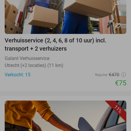
favorite_border
Verhuisservice (2, 4, 6, 8 of 10 uur) incl.
transport + 2 verhuizers
Galant Verhuisservice
Utrecht (+2 locaties) (11 km)
Verkocht: 15
€470
Regulier
€75
11%