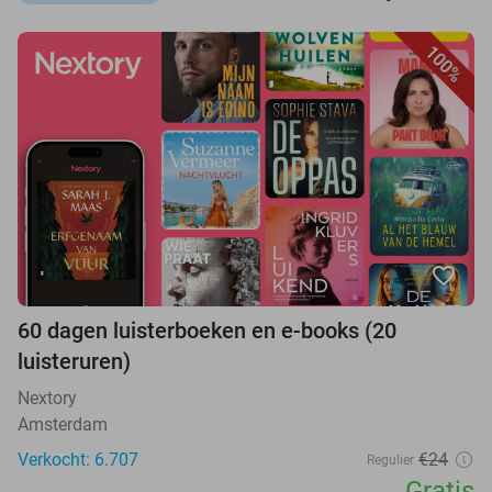
100%
favorite_border
60 dagen luisterboeken en e-books (20
luisteruren)
Nextory
Amsterdam
Verkocht: 6.707
€24
Regulier
Gratis