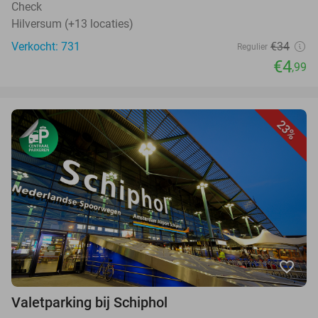
Check
Hilversum (+13 locaties)
Verkocht: 731
€34
Regulier
€4
,99
23%
favorite_border
Valetparking bij Schiphol