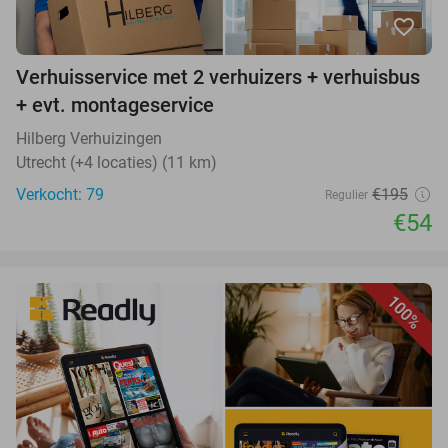
favorite_border
Verhuisservice met 2 verhuizers + verhuisbus
+ evt. montageservice
Hilberg Verhuizingen
Utrecht (+4 locaties) (11 km)
Verkocht: 79
€195
Regulier
€54
100%