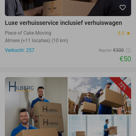
favorite_border
Luxe verhuisservice inclusief verhuiswagen
Piece of Cake Moving
8.0
star
Almere (+11 locaties) (10 km)
Verkocht: 257
€300
Regulier
€50
72%