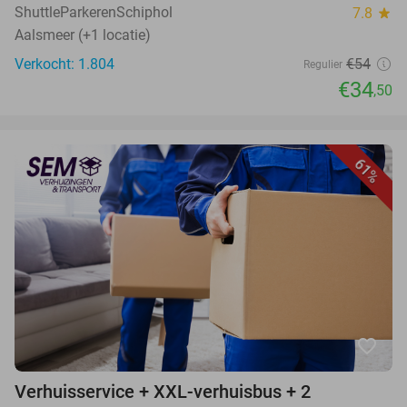
ShuttleParkerenSchiphol
7.8
star
Aalsmeer (+1 locatie)
Verkocht: 1.804
€54
Regulier
€34
,50
61%
favorite_border
Verhuisservice + XXL-verhuisbus + 2