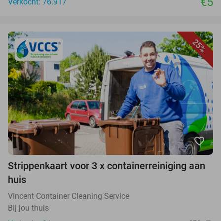
€5
Verkocht: 76.917
25%
favorite_border
Strippenkaart voor 3 x containerreiniging aan
huis
Vincent Container Cleaning Service
Bij jou thuis