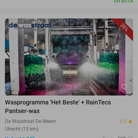
Gratis
35%
favorite_border
Wasprogramma 'Het Beste' + RainTecs
Pantser-wax
De Wasstraat De Meern
9.5
star
Utrecht (15 km)