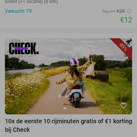
Soest (+1 locatie) (8 km)
Verkocht: 79
€29
Regulier
€12
85%
favorite_border
10x de eerste 10 rijminuten gratis of €1 korting
bij Check