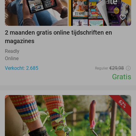
favorite_border
2 maanden gratis online tijdschriften en
magazines
Readly
Online
Verkocht: 2.685
€29,98
Regulier
Gratis
62%