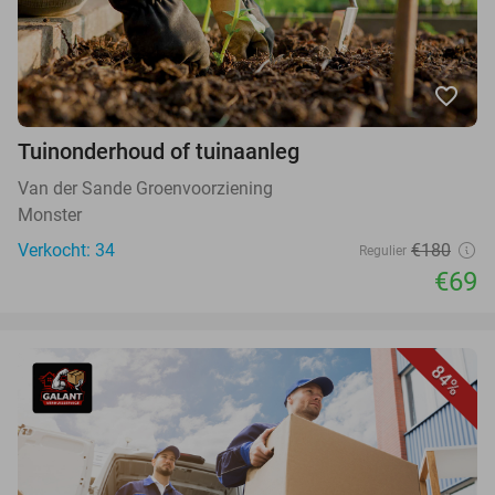
favorite_border
Tuinonderhoud of tuinaanleg
Van der Sande Groenvoorziening
Monster
Verkocht: 34
€180
Regulier
€69
84%