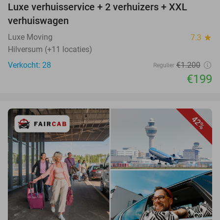
Luxe verhuisservice + 2 verhuizers + XXL
verhuiswagen
Luxe Moving
7.3
star
Hilversum (+11 locaties)
Verkocht: 28
€1.200
Regulier
€199
42%
favorite_border