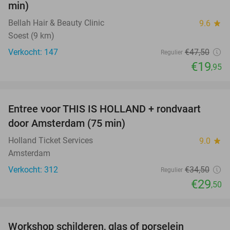
min)
Bellah Hair & Beauty Clinic
9.6
star
Soest (9 km)
Verkocht: 147
€47
,50
Regulier
€19
,95
favorite_border
Entree voor THIS IS HOLLAND + rondvaart
14%
door Amsterdam (75 min)
Holland Ticket Services
9.0
star
Amsterdam
Verkocht: 312
€34
,50
Regulier
€29
,50
favorite_border
Workshop schilderen, glas of porselein