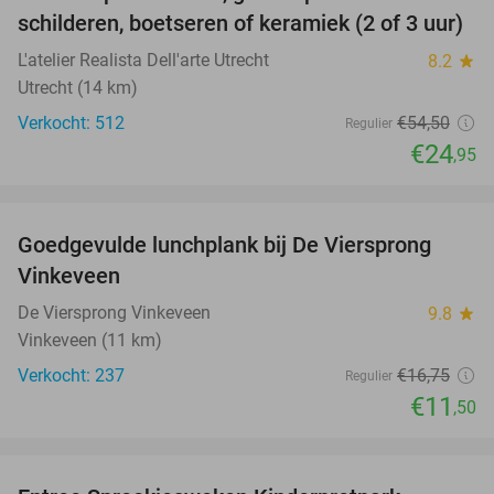
54%
schilderen, boetseren of keramiek (2 of 3 uur)
L'atelier Realista Dell'arte Utrecht
8.2
star
Utrecht (14 km)
Verkocht: 512
€54
,50
Regulier
€24
,95
favorite_border
Goedgevulde lunchplank bij De Viersprong
31%
Vinkeveen
De Viersprong Vinkeveen
9.8
star
Vinkeveen (11 km)
Verkocht: 237
€16
,75
Regulier
€11
,50
favorite_border