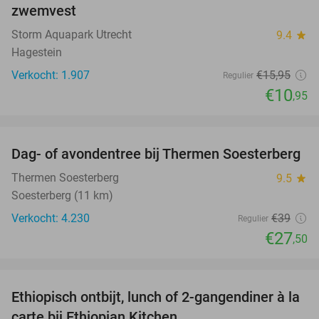
zwemvest
Storm Aquapark Utrecht
9.4
star
Hagestein
Verkocht: 1.907
€15
,95
Regulier
€10
,95
favorite_border
Dag- of avondentree bij Thermen Soesterberg
29%
Thermen Soesterberg
9.5
star
Soesterberg (11 km)
Verkocht: 4.230
€39
Regulier
€27
,50
favorite_border
Ethiopisch ontbijt, lunch of 2-gangendiner à la
45%
carte bij Ethiopian Kitchen