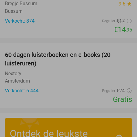
Bregje Bussum
9.6
star
Bussum
Verkocht: 874
€17
Regulier
€14
,95
favorite_border
100%
60 dagen luisterboeken en e-books (20
luisteruren)
Nextory
Amsterdam
Verkocht: 6.444
€24
Regulier
Gratis
Ontdek de leukste