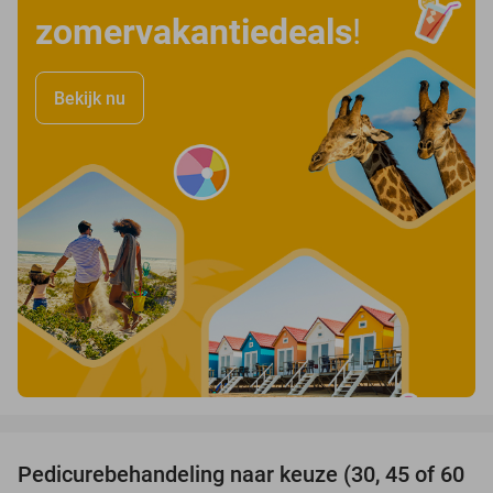
zomervakantiedeals
!
Bekijk nu
favorite_border
Pedicurebehandeling naar keuze (30, 45 of 60
58%