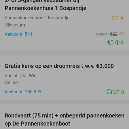
32%
Pannenkoekenhuis ‘t Bospandje
Pannenkoekenhuis ‘t Bospandje
9.7
star
Hilversum
Verkocht: 541
€22
Regulier
€14
,95
favorite_border
Gratis kans op een droomreis t.w.v. €3.000
Social Deal Win
Online
Gratis
Verkocht: 186.593
favorite_border
Rondvaart (75 min) + onbeperkt pannenkoeken
30%
op De Pannenkoekenboot