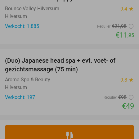
Bounce Valley Hilversum
9.4
star
Hilversum
Verkocht: 1.885
€21
,95
Regulier
€11
,95
favorite_border
(Duo) Japanese head spa + evt. voet- of
48%
gezichtsmassage (75 min)
Aroma Spa & Beauty
9.8
star
Hilversum
Verkocht: 197
€95
Regulier
€49