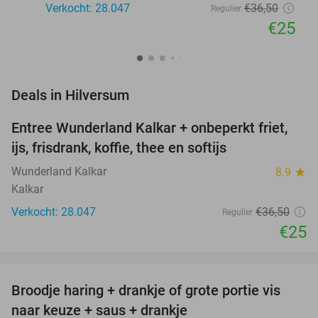
Verkocht: 28.047
€36
,50
Regulier
€25
favorite_border
Deals in Hilversum
Entree Wunderland Kalkar + onbeperkt friet,
32%
ijs, frisdrank, koffie, thee en softijs
Wunderland Kalkar
8.9
star
Kalkar
Verkocht: 28.047
€36
,50
Regulier
€25
favorite_border
Broodje haring + drankje of grote portie vis
40%
naar keuze + saus + drankje