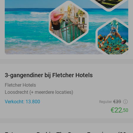
favorite_border
3-gangendiner bij Fletcher Hotels
42%
Fletcher Hotels
Loosdrecht (+ meerdere locaties)
Verkocht: 13.800
€39
Regulier
€22
,50
favorite_border