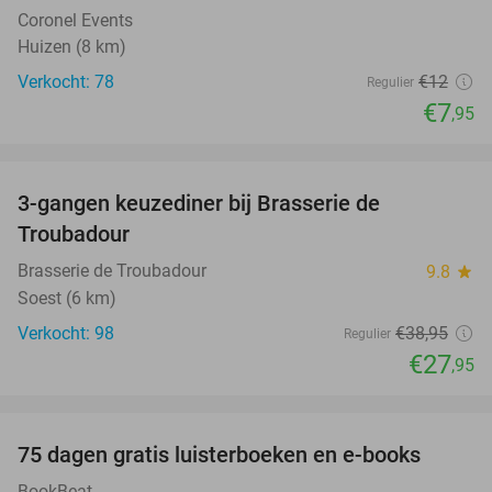
Coronel Events
Huizen (8 km)
Verkocht: 78
€12
Regulier
€7
,95
favorite_border
3-gangen keuzediner bij Brasserie de
28%
Troubadour
Brasserie de Troubadour
9.8
star
Soest (6 km)
Verkocht: 98
€38
,95
Regulier
€27
,95
favorite_border
100%
75 dagen gratis luisterboeken en e-books
BookBeat