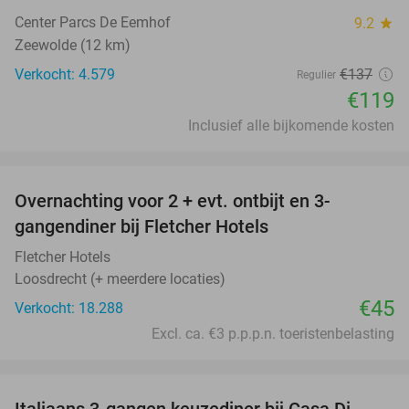
Center Parcs De Eemhof
9.2
star
Zeewolde (12 km)
Verkocht: 4.579
€137
Regulier
€119
Inclusief alle bijkomende kosten
favorite_border
Overnachting voor 2 + evt. ontbijt en 3-
gangendiner bij Fletcher Hotels
Fletcher Hotels
Loosdrecht (+ meerdere locaties)
€45
Verkocht: 18.288
Excl. ca. €3 p.p.p.n. toeristenbelasting
favorite_border
Italiaans 3-gangen keuzediner bij Casa Di