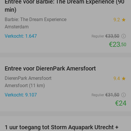
Entree voor Barbie: The Dream Experience (90
30%
min)
Barbie: The Dream Experience
9.2
star
Amsterdam
Verkocht: 1.647
€33
,50
Regulier
€23
,50
favorite_border
Entree voor DierenPark Amersfoort
24%
DierenPark Amersfoort
9.4
star
Amersfoort (11 km)
Verkocht: 9.107
€31
,50
Regulier
€24
favorite_border
1 uur toegang tot Storm Aquapark Utrecht +
31%