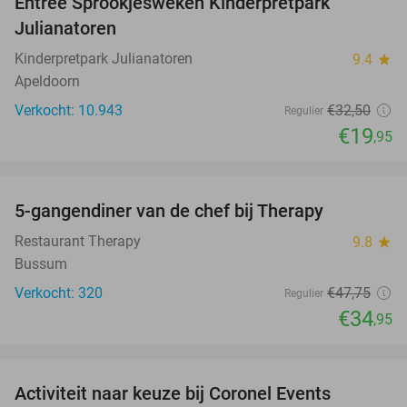
Entree Sprookjesweken Kinderpretpark
39%
Julianatoren
Kinderpretpark Julianatoren
9.4
star
Apeldoorn
Verkocht: 10.943
€32
,50
Regulier
€19
,95
favorite_border
5-gangendiner van de chef bij Therapy
27%
Restaurant Therapy
9.8
star
Bussum
Verkocht: 320
€47
,75
Regulier
€34
,95
favorite_border
Activiteit naar keuze bij Coronel Events
34%