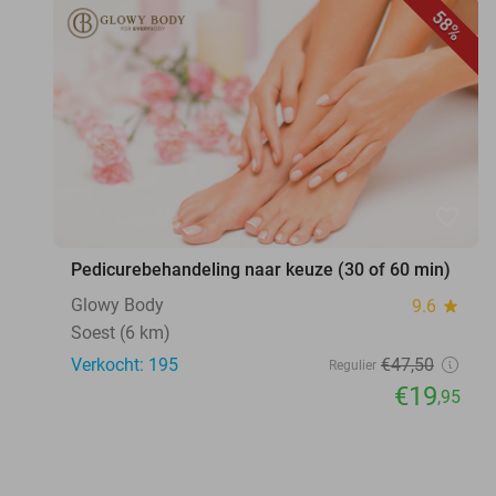
58%
favorite_border
Pedicurebehandeling naar keuze (30 of 60 min)
Glowy Body
9.6
star
Soest (6 km)
Verkocht: 195
€47
,50
Regulier
€19
,95