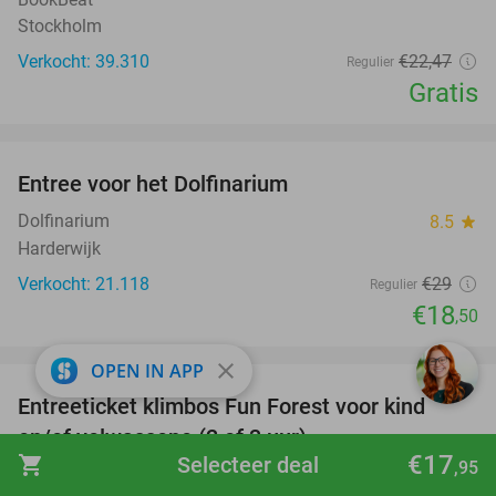
Stockholm
Verkocht: 39.310
€22
,47
Regulier
Gratis
favorite_border
Entree voor het Dolfinarium
36%
Dolfinarium
8.5
star
Harderwijk
Verkocht: 21.118
€29
Regulier
€18
,50
favorite_border
close
OPEN IN APP
Entreeticket klimbos Fun Forest voor kind
21%
en/of volwassene (2 of 3 uur)
€17
shopping_cart
Selecteer deal
,95
Fun Forest Almere
9.7
star