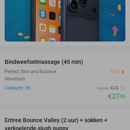
favorite_border
Bindweefselmassage (45 min)
63%
Perfect Skin and Balance
10.0
star
Hilversum
Verkocht: 39
€75
Regulier
€27
,95
favorite_border
Entree Bounce Valley (2 uur) + sokken +
46%
verkoelende slush puppy