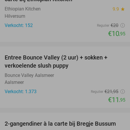
Ethiopian Kitchen
9.9
star
Hilversum
Verkocht: 152
€20
Regulier
€10
,95
favorite_border
Entree Bounce Valley (2 uur) + sokken +
46%
verkoelende slush puppy
Bounce Valley Aalsmeer
Aalsmeer
Verkocht: 1.373
€21
,95
Regulier
€11
,95
favorite_border
2-gangendiner à la carte bij Bregje Bussum
12%