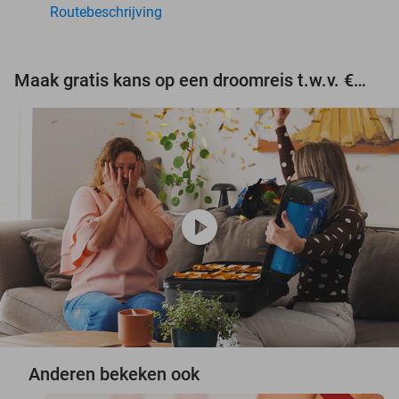
Routebeschrijving
Maak gratis kans op een droomreis t.w.v. €3.000!
play_circle
Anderen bekeken ook