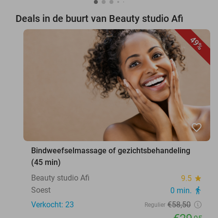
Deals in de buurt van Beauty studio Afi
49%
favorite_border
Bindweefselmassage of gezichtsbehandeling
(45 min)
Beauty studio Afi
9.5
star
Soest
0 min.
directions_walk
Verkocht: 23
€58
,50
Regulier