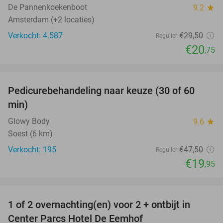
De Pannenkoekenboot
9.2
star
Amsterdam (+2 locaties)
Verkocht: 4.587
€29
,50
Regulier
€20
,75
favorite_border
Pedicurebehandeling naar keuze (30 of 60
58%
min)
Glowy Body
9.6
star
Soest (6 km)
Verkocht: 195
€47
,50
Regulier
€19
,95
favorite_border
1 of 2 overnachting(en) voor 2 + ontbijt in
13%
Center Parcs Hotel De Eemhof