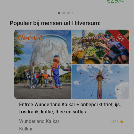
€29
,95
Populair bij mensen uit Hilversum:
32%
favorite_border
Entree Wunderland Kalkar + onbeperkt friet, ijs,
frisdrank, koffie, thee en softijs
Wunderland Kalkar
8.9
star
Kalkar