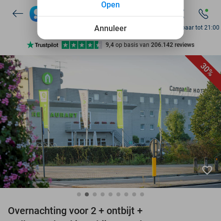
Open
7 dagen per week beschikbaar
10+ miljoen leden
Annuleer
Bereikbaar tot 21:00
9,4
op basis van
206.142 reviews
Ontdek 15.000+ deals
30%
7 dagen per week beschikbaar
10+ miljoen leden
favorite_border
Overnachting voor 2 + ontbijt +