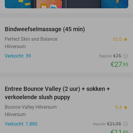
favorite_border
Bindweefselmassage (45 min)
63%
Perfect Skin and Balance
10.0
star
Hilversum
Verkocht: 39
€75
Regulier
€27
,95
favorite_border
Entree Bounce Valley (2 uur) + sokken +
46%
verkoelende slush puppy
Bounce Valley Hilversum
9.4
star
Hilversum
Verkocht: 1.880
€21
,95
Regulier
€11
,95