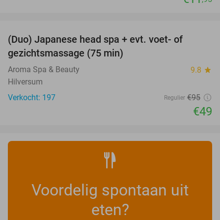
favorite_border
(Duo) Japanese head spa + evt. voet- of
48%
gezichtsmassage (75 min)
Aroma Spa & Beauty
9.8
star
Hilversum
Verkocht: 197
€95
Regulier
€49
Voordelig spontaan uit
eten?