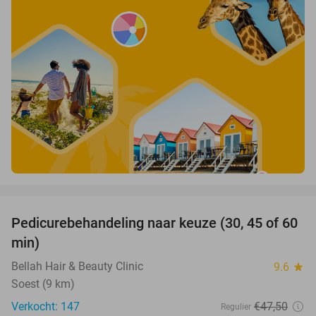
favorite_border
Pedicurebehandeling naar keuze (30, 45 of 60
58%
min)
Bellah Hair & Beauty Clinic
9.6
star
Soest (9 km)
Verkocht: 147
€47
,50
Regulier