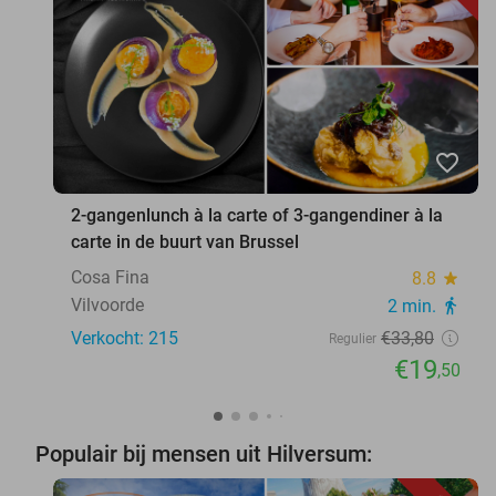
favorite_border
2-gangenlunch à la carte of 3-gangendiner à la
carte in de buurt van Brussel
Cosa Fina
8.8
star
Vilvoorde
2 min.
directions_walk
Verkocht: 215
€33
,80
Regulier
€19
,50
Populair bij mensen uit Hilversum: