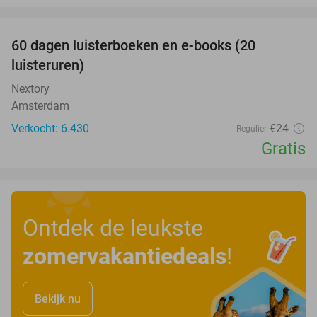
favorite_border
100%
60 dagen luisterboeken en e-books (20
luisteruren)
Nextory
Amsterdam
Verkocht: 6.430
€24
Regulier
Gratis
Ontdek de leukste
zomervakantiedeals
!
Bekijk nu