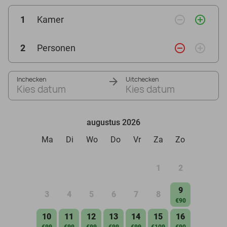
remove_circle_outline
add_circle_outline
1
Kamer
remove_circle_outline
add_circle_outline
2
Personen
Inchecken
Uitchecken
Kies datum
Kies datum
augustus 2026
Ma
Di
Wo
Do
Vr
Za
Zo
1
2
9
3
4
5
6
7
8
€90
10
11
12
13
14
15
16
€99
€99
€99
€99
€99
€109
€90