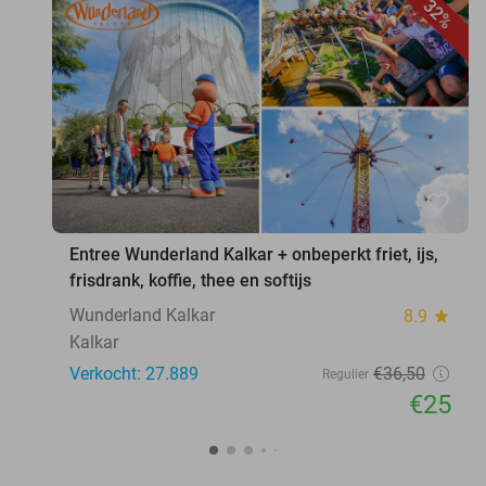
32%
favorite_border
Entree Wunderland Kalkar + onbeperkt friet, ijs,
frisdrank, koffie, thee en softijs
Wunderland Kalkar
8.9
star
Kalkar
Verkocht: 27.889
€36
,50
Regulier
€25