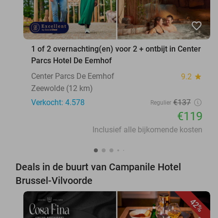
favorite_border
1 of 2 overnachting(en) voor 2 + ontbijt in Center
Parcs Hotel De Eemhof
Center Parcs De Eemhof
9.2
star
Zeewolde (12 km)
Verkocht: 4.578
€137
Regulier
€119
Inclusief alle bijkomende kosten
Deals in de buurt van Campanile Hotel
Brussel-Vilvoorde
42%