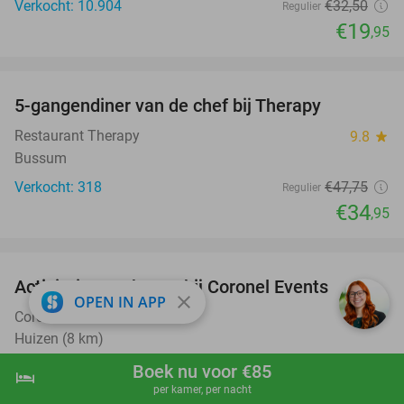
Verkocht: 10.904
€32
,50
Regulier
€19
,95
favorite_border
5-gangendiner van de chef bij Therapy
27%
Restaurant Therapy
9.8
star
Bussum
Verkocht: 318
€47
,75
Regulier
€34
,95
favorite_border
Activiteit naar keuze bij Coronel Events
34%
close
OPEN IN APP
Coronel Events
Huizen (8 km)
Verkocht: 65
€12
Boek nu voor €85
Regulier
hotel
shopping_cart
Boek nu
navigate_next
€7
per kamer, per nacht
,95