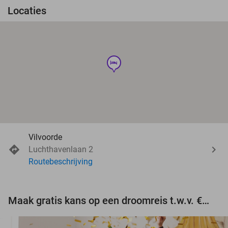
Locaties
hotel
Vilvoorde
Luchthavenlaan 2
Routebeschrijving
Maak gratis kans op een droomreis t.w.v. €3.000!