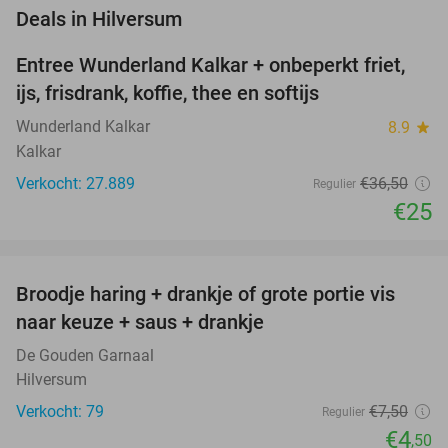
favorite_border
Deals in Hilversum
Entree Wunderland Kalkar + onbeperkt friet,
32%
ijs, frisdrank, koffie, thee en softijs
Wunderland Kalkar
8.9
star
Kalkar
Verkocht: 27.889
€36
,50
Regulier
€25
favorite_border
Broodje haring + drankje of grote portie vis
40%
naar keuze + saus + drankje
De Gouden Garnaal
Hilversum
Verkocht: 79
€7
,50
Regulier
€4
,50