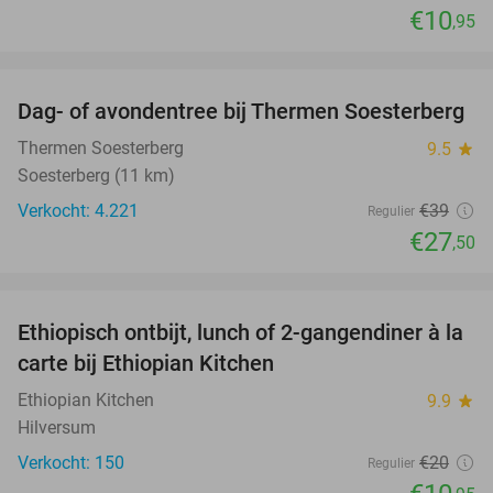
€10
,95
favorite_border
Dag- of avondentree bij Thermen Soesterberg
29%
Thermen Soesterberg
9.5
star
Soesterberg (11 km)
Verkocht: 4.221
€39
Regulier
€27
,50
favorite_border
Ethiopisch ontbijt, lunch of 2-gangendiner à la
45%
carte bij Ethiopian Kitchen
Ethiopian Kitchen
9.9
star
Hilversum
Verkocht: 150
€20
Regulier