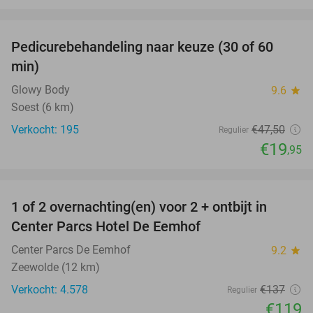
favorite_border
Pedicurebehandeling naar keuze (30 of 60
58%
min)
Glowy Body
9.6
star
Soest (6 km)
Verkocht: 195
€47
,50
Regulier
€19
,95
favorite_border
1 of 2 overnachting(en) voor 2 + ontbijt in
13%
Center Parcs Hotel De Eemhof
Center Parcs De Eemhof
9.2
star
Zeewolde (12 km)
Verkocht: 4.578
€137
Regulier
€119