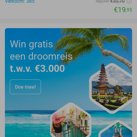
Verkocht: 385
€30
,70
Regulier
€19
,95
Win gratis
een droomreis
t.w.v. €3.000
Doe mee!