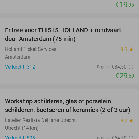
€19
,95
favorite_border
Entree voor THIS IS HOLLAND + rondvaart
14%
door Amsterdam (75 min)
Holland Ticket Services
9.0
star
Amsterdam
Verkocht: 312
€34
,50
Regulier
€29
,50
favorite_border
Workshop schilderen, glas of porselein
54%
schilderen, boetseren of keramiek (2 of 3 uur)
L'atelier Realista Dell'arte Utrecht
8.2
star
Utrecht (14 km)
Verkocht: 508
€54
,50
Regulier