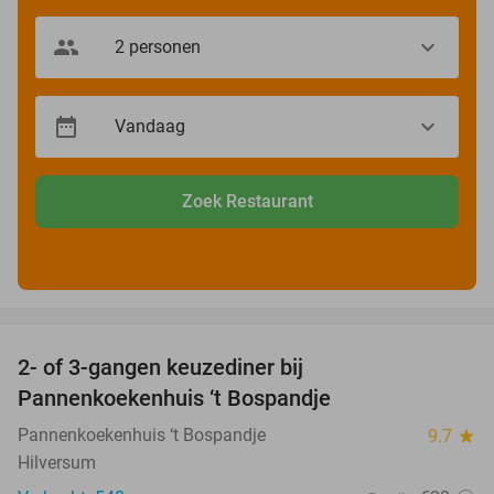
Zoek Restaurant
favorite_border
2- of 3-gangen keuzediner bij
32%
Pannenkoekenhuis ‘t Bospandje
Pannenkoekenhuis ‘t Bospandje
9.7
star
Hilversum