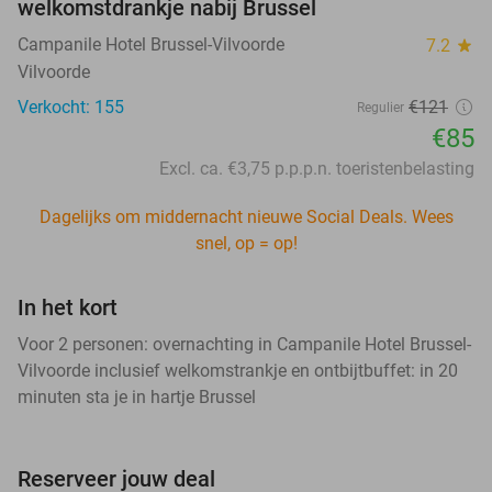
welkomstdrankje nabij Brussel
Campanile Hotel Brussel-Vilvoorde
7.2
star
Vilvoorde
Verkocht: 155
€121
Regulier
€85
Excl. ca. €3,75 p.p.p.n. toeristenbelasting
Dagelijks om middernacht nieuwe Social Deals. Wees
snel, op = op!
In het kort
Voor 2 personen: overnachting in Campanile Hotel Brussel-
Vilvoorde inclusief welkomstrankje en ontbijtbuffet: in 20
minuten sta je in hartje Brussel
Reserveer jouw deal