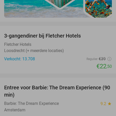
favorite_border
3-gangendiner bij Fletcher Hotels
42%
Fletcher Hotels
Loosdrecht (+ meerdere locaties)
Verkocht: 13.708
€39
Regulier
€22
,50
favorite_border
Entree voor Barbie: The Dream Experience (90
30%
min)
Barbie: The Dream Experience
9.2
star
Amsterdam