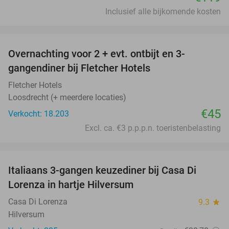
Inclusief alle bijkomende kosten
favorite_border
Overnachting voor 2 + evt. ontbijt en 3-
gangendiner bij Fletcher Hotels
Fletcher Hotels
Loosdrecht (+ meerdere locaties)
€45
Verkocht: 18.203
Excl. ca. €3 p.p.p.n. toeristenbelasting
favorite_border
Italiaans 3-gangen keuzediner bij Casa Di
35%
Lorenza in hartje Hilversum
Casa Di Lorenza
9.3
star
Hilversum