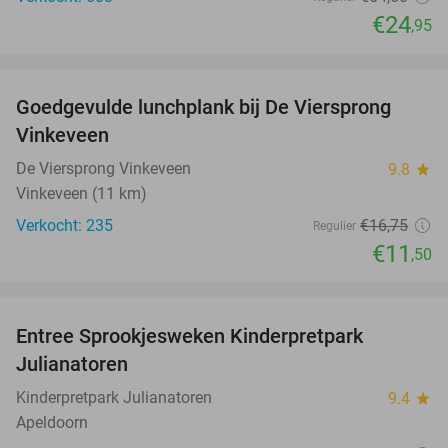
€24
,95
favorite_border
Goedgevulde lunchplank bij De Viersprong
31%
Vinkeveen
De Viersprong Vinkeveen
9.8
star
Vinkeveen (11 km)
Verkocht: 235
€16
,75
Regulier
€11
,50
favorite_border
Entree Sprookjesweken Kinderpretpark
39%
Julianatoren
Kinderpretpark Julianatoren
9.4
star
Apeldoorn