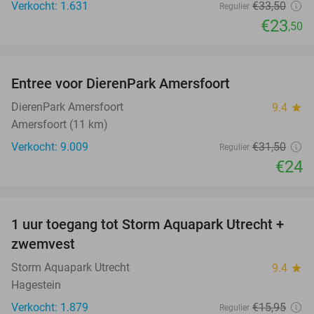
Verkocht: 1.631
€33
,50
Regulier
€23
,50
favorite_border
Entree voor DierenPark Amersfoort
24%
DierenPark Amersfoort
9.4
star
Amersfoort (11 km)
Verkocht: 9.009
€31
,50
Regulier
€24
favorite_border
1 uur toegang tot Storm Aquapark Utrecht +
31%
zwemvest
Storm Aquapark Utrecht
9.4
star
Hagestein
Verkocht: 1.879
€15
,95
Regulier