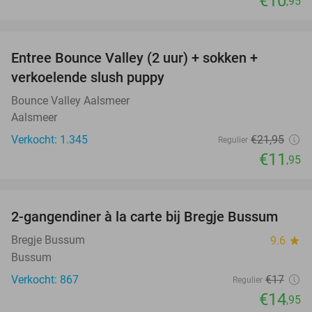
€10
,95
favorite_border
Entree Bounce Valley (2 uur) + sokken +
46%
verkoelende slush puppy
Bounce Valley Aalsmeer
Aalsmeer
Verkocht: 1.345
€21
,95
Regulier
€11
,95
favorite_border
2-gangendiner à la carte bij Bregje Bussum
12%
Bregje Bussum
9.6
star
Bussum
Verkocht: 867
€17
Regulier
€14
,95