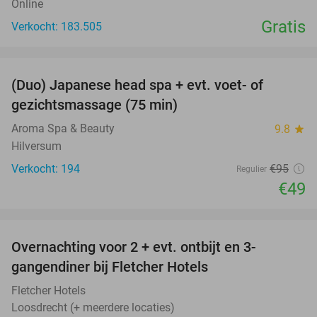
Online
Gratis
Verkocht: 183.505
favorite_border
(Duo) Japanese head spa + evt. voet- of
48%
gezichtsmassage (75 min)
Aroma Spa & Beauty
9.8
star
Hilversum
Verkocht: 194
€95
Regulier
€49
favorite_border
Overnachting voor 2 + evt. ontbijt en 3-
gangendiner bij Fletcher Hotels
Fletcher Hotels
Loosdrecht (+ meerdere locaties)