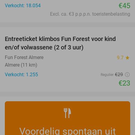
€45
Verkocht: 18.054
Excl. ca. €3 p.p.p.n. toeristenbelasting
favorite_border
Entreeticket klimbos Fun Forest voor kind
21%
en/of volwassene (2 of 3 uur)
Fun Forest Almere
9.7
star
Almere (11 km)
Verkocht: 1.255
€29
Regulier
€23
Voordelig spontaan uit