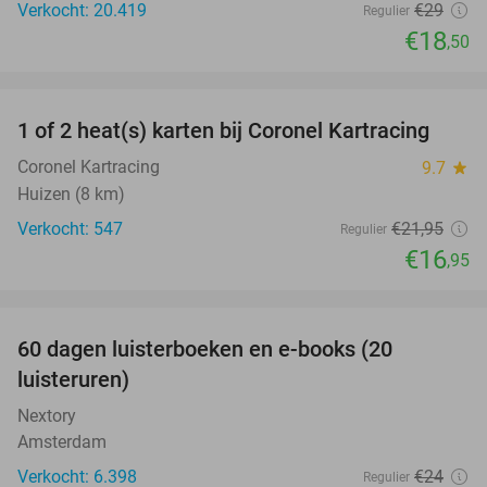
Verkocht: 20.419
€29
Regulier
€18
,50
favorite_border
1 of 2 heat(s) karten bij Coronel Kartracing
23%
Coronel Kartracing
9.7
star
Huizen (8 km)
Verkocht: 547
€21
,95
Regulier
€16
,95
favorite_border
100%
60 dagen luisterboeken en e-books (20
luisteruren)
Nextory
Amsterdam
Verkocht: 6.398
€24
Regulier