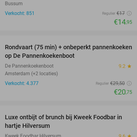
Bussum
Verkocht: 851
€17
Regulier
€14
,95
favorite_border
Rondvaart (75 min) + onbeperkt pannenkoeken
30%
op De Pannenkoekenboot
De Pannenkoekenboot
9.2
star
Amsterdam (+2 locaties)
Verkocht: 4.377
€29
,50
Regulier
€20
,75
favorite_border
Luxe ontbijt of brunch bij Kweek Foodbar in
40%
hartje Hilversum
Kweek Foodbar Hilversum
9.6
star