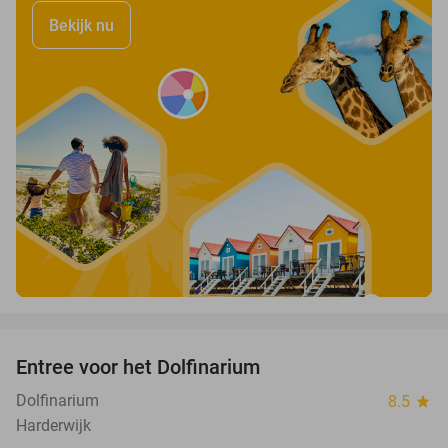
Bekijk nu
favorite_border
Entree voor het Dolfinarium
36%
Dolfinarium
8.5
star
Harderwijk