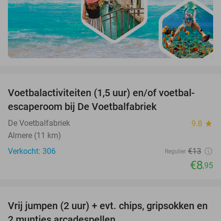
favorite_border
Voetbalactiviteiten (1,5 uur) en/of voetbal-
31%
escaperoom bij De Voetbalfabriek
De Voetbalfabriek
9.8
star
Almere (11 km)
Verkocht: 306
€13
Regulier
€8
,95
favorite_border
Vrij jumpen (2 uur) + evt. chips, gripsokken en
38%
2 muntjes arcadespellen