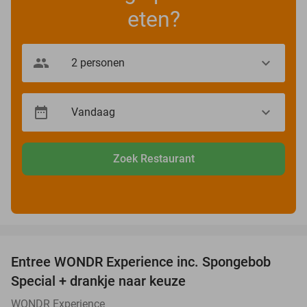
eten?
Zoek Restaurant
favorite_border
Entree WONDR Experience inc. Spongebob
27%
Special + drankje naar keuze
WONDR Experience