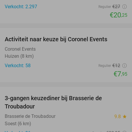
Verkocht: 2.297
€27
Regulier
€20
,25
favorite_border
Activiteit naar keuze bij Coronel Events
34%
Coronel Events
Huizen (8 km)
Verkocht: 58
€12
Regulier
€7
,95
favorite_border
3-gangen keuzediner bij Brasserie de
28%
Troubadour
Brasserie de Troubadour
9.8
star
Soest (6 km)