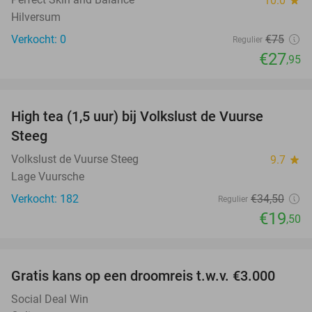
10.0
star
Hilversum
Verkocht: 0
€75
Regulier
€27
,95
favorite_border
High tea (1,5 uur) bij Volkslust de Vuurse
43%
Steeg
Volkslust de Vuurse Steeg
9.7
star
Lage Vuursche
Verkocht: 182
€34
,50
Regulier
€19
,50
favorite_border
Gratis kans op een droomreis t.w.v. €3.000
Social Deal Win