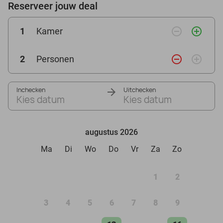
Reserveer jouw deal
remove_circle_outline
add_circle_outline
1
Kamer
remove_circle_outline
add_circle_outline
2
Personen
Inchecken
Uitchecken
Kies datum
Kies datum
augustus 2026
Ma
Di
Wo
Do
Vr
Za
Zo
1
2
3
4
5
6
7
8
9