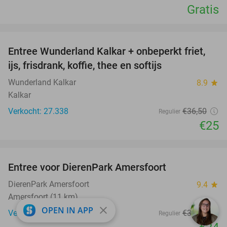
Gratis
favorite_border
Entree Wunderland Kalkar + onbeperkt friet,
32%
ijs, frisdrank, koffie, thee en softijs
Wunderland Kalkar
8.9
star
Kalkar
Verkocht: 27.338
€36
,50
Regulier
€25
favorite_border
Entree voor DierenPark Amersfoort
24%
DierenPark Amersfoort
9.4
star
Amersfoort (11 km)
close
OPEN IN APP
Verkocht: 8.598
€31
,50
Regulier