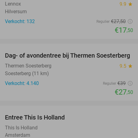
Lennox
9.9
star
Hilversum
Verkocht: 132
€27
,50
Regulier
€17
,50
favorite_border
Dag- of avondentree bij Thermen Soesterberg
29%
Thermen Soesterberg
9.5
star
Soesterberg (11 km)
Verkocht: 4.140
€39
Regulier
€27
,50
favorite_border
Entree This Is Holland
25%
This Is Holland
Amsterdam