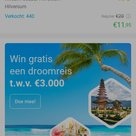
Hilversum
Verkocht: 440
€20
Regulier
€11
,95
Win gratis
een droomreis
t.w.v. €3.000
Doe mee!