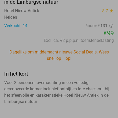
in de Limburgse natuur
Hotel Nieuw Antiek
8.7
star
Helden
Verkocht: 14
€131
Regulier
€99
Excl. ca. €2 p.p.p.n. toeristenbelasting
Dagelijks om middernacht nieuwe Social Deals. Wees
snel, op = op!
In het kort
Voor 2 personen: overnachting in een volledig
gerenoveerde kamer inclusief ontbijt en late check-out bij
het sfeervolle en karakteristieke Hotel Nieuw Antiek in de
Limburgse natuur