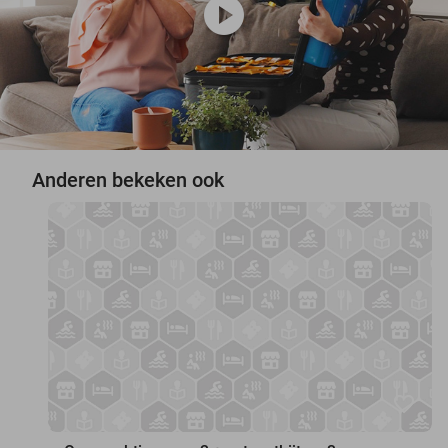
play_circle
Anderen bekeken ook
favorite_border