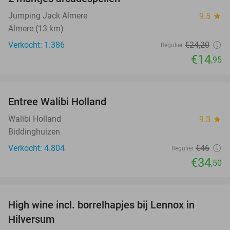
Jumping Jack Almere
9.5
star
Almere (13 km)
Verkocht: 1.386
€24
,20
Regulier
€14
,95
favorite_border
Entree Walibi Holland
25%
Walibi Holland
9.3
star
Biddinghuizen
Verkocht: 4.804
€46
Regulier
€34
,50
favorite_border
High wine incl. borrelhapjes bij Lennox in
36%
Hilversum