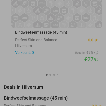
favorite_border
Bindweefselmassage (45 min)
Perfect Skin and Balance
10.0
star
Hilversum
Verkocht: 0
€75
Regulier
€27
,95
favorite_border
Deals in Hilversum
Bindweefselmassage (45 min)
63%
NEW
TODAY
Perfect Skin and Balance