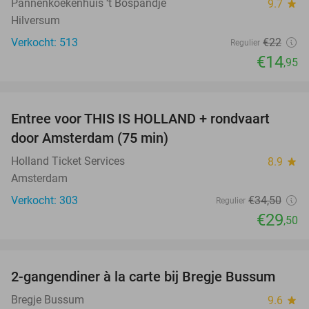
Pannenkoekenhuis ‘t Bospandje
9.7
star
Hilversum
Verkocht: 513
€22
Regulier
€14
,95
favorite_border
Entree voor THIS IS HOLLAND + rondvaart
14%
door Amsterdam (75 min)
Holland Ticket Services
8.9
star
Amsterdam
Verkocht: 303
€34
,50
Regulier
€29
,50
favorite_border
2-gangendiner à la carte bij Bregje Bussum
12%
Bregje Bussum
9.6
star