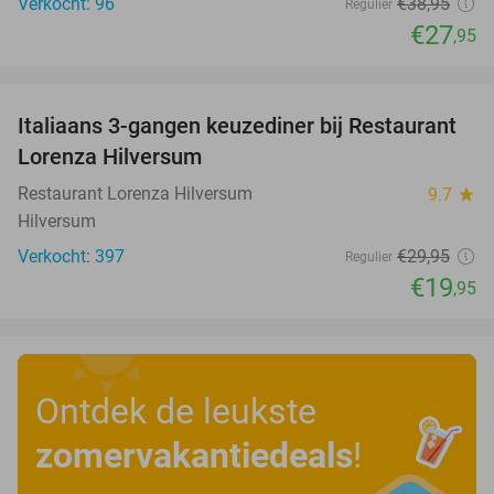
Verkocht: 96
€38
,95
Regulier
€27
,95
favorite_border
Italiaans 3-gangen keuzediner bij Restaurant
33%
Lorenza Hilversum
Restaurant Lorenza Hilversum
9.7
star
Hilversum
Verkocht: 397
€29
,95
Regulier
€19
,95
Ontdek de leukste
zomervakantiedeals
!