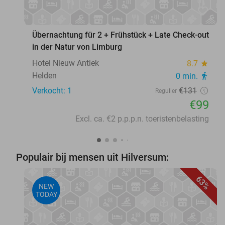
favorite_border
Übernachtung für 2 + Frühstück + Late Check-out
in der Natur von Limburg
Hotel Nieuw Antiek
8.7
star
Helden
0 min.
directions_walk
Verkocht: 1
€131
Regulier
€99
Excl. ca. €2 p.p.p.n. toeristenbelasting
Populair bij mensen uit Hilversum:
63%
NEW
TODAY