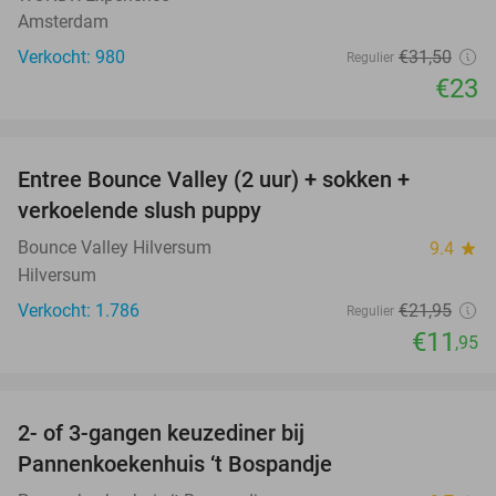
Amsterdam
Verkocht: 980
€31
,50
Regulier
€23
favorite_border
Entree Bounce Valley (2 uur) + sokken +
46%
verkoelende slush puppy
Bounce Valley Hilversum
9.4
star
Hilversum
Verkocht: 1.786
€21
,95
Regulier
€11
,95
favorite_border
2- of 3-gangen keuzediner bij
32%
Pannenkoekenhuis ‘t Bospandje