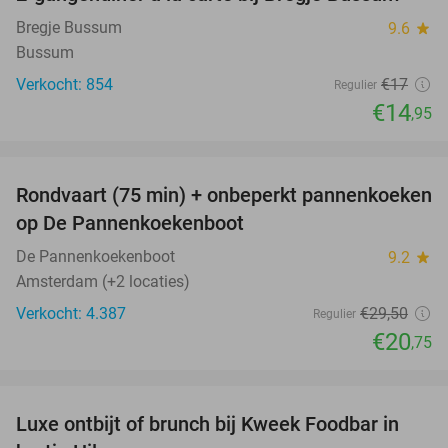
12%
Bregje Bussum
9.6
star
Bussum
Verkocht: 854
€17
Regulier
€14
,95
favorite_border
Rondvaart (75 min) + onbeperkt pannenkoeken
30%
op De Pannenkoekenboot
De Pannenkoekenboot
9.2
star
Amsterdam (+2 locaties)
Verkocht: 4.387
€29
,50
Regulier
€20
,75
favorite_border
Luxe ontbijt of brunch bij Kweek Foodbar in
40%