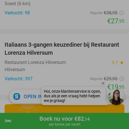
Soest (6 km)
Verkocht: 98
€38
,95
Regulier
€27
,95
favorite_border
Italiaans 3-gangen keuzediner bij Restaurant
33%
Lorenza Hilversum
Restaurant Lorenza Hilversum
9.7
star
Hilversum
Verkocht: 397
€29
,95
Regulier
€19
,95
close
OPEN IN APP
Ontdek de leukste
Boek nu voor €82
,14
hotel
shopping_cart
Boek nu
navigate_next
per kamer, per nacht