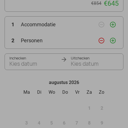
€645
€854
remove_circle_outline
add_circle_outline
1
Accommodatie
remove_circle_outline
add_circle_outline
2
Personen
Inchecken
Uitchecken
Kies datum
Kies datum
augustus 2026
Ma
Di
Wo
Do
Vr
Za
Zo
1
2
3
4
5
6
7
8
9