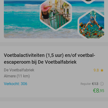
favorite_border
Voetbalactiviteiten (1,5 uur) en/of voetbal-
31%
escaperoom bij De Voetbalfabriek
De Voetbalfabriek
9.8
star
Almere (11 km)
Verkocht: 306
€13
Regulier
€8
,95
favorite_border