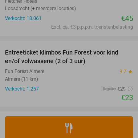
Fletcher Hotels
Loosdrecht (+ meerdere locaties)
€45
Verkocht: 18.061
Excl. ca. €3 p.p.p.n. toeristenbelasting
favorite_border
Entreeticket klimbos Fun Forest voor kind
21%
en/of volwassene (2 of 3 uur)
Fun Forest Almere
9.7
star
Almere (11 km)
Verkocht: 1.257
€29
Regulier
€23