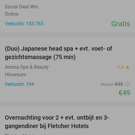
Social Deal Win
Online
Gratis
Verkocht: 183.783
favorite_border
(Duo) Japanese head spa + evt. voet- of
48%
gezichtsmassage (75 min)
Aroma Spa & Beauty
9.8
star
Hilversum
Verkocht: 194
€95
Regulier
€49
favorite_border
Overnachting voor 2 + evt. ontbijt en 3-
gangendiner bij Fletcher Hotels