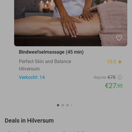
favorite_border
Bindweefselmassage (45 min)
Perfect Skin and Balance
10.0
star
Hilversum
Verkocht: 14
€75
Regulier
€27
,95
favorite_border
Deals in Hilversum