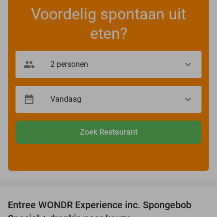
Voordelig spontaan uit
eten?
Zoek Restaurant
favorite_border
Entree WONDR Experience inc. Spongebob
27%