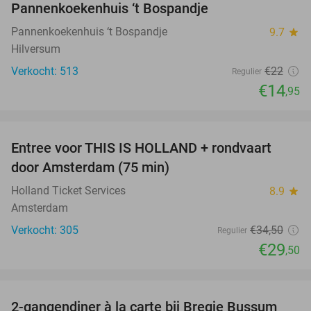
Pannenkoekenhuis ‘t Bospandje
Pannenkoekenhuis ‘t Bospandje
9.7
star
Hilversum
Verkocht: 513
€22
Regulier
€14
,95
favorite_border
Entree voor THIS IS HOLLAND + rondvaart
14%
door Amsterdam (75 min)
Holland Ticket Services
8.9
star
Amsterdam
Verkocht: 305
€34
,50
Regulier
€29
,50
favorite_border
2-gangendiner à la carte bij Bregje Bussum