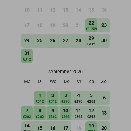
10
11
12
13
14
15
16
22
17
18
19
20
21
23
€1.289
29
24
25
26
27
28
30
€312
31
€312
september 2026
Ma
Di
Wo
Do
Vr
Za
Zo
1
2
3
4
5
6
€312
€312
€295
€278
€262
7
8
9
10
11
12
13
€262
€262
€262
€262
€262
€262
14
19
15
16
17
18
20