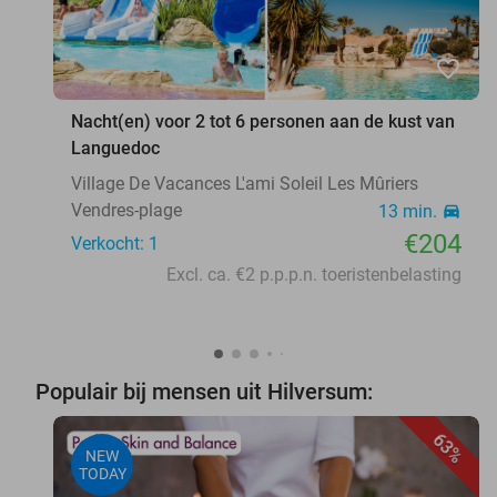
favorite_border
Nacht(en) voor 2 tot 6 personen aan de kust van
Languedoc
Village De Vacances L'ami Soleil Les Mûriers
Vendres-plage
13 min.
directions_car
€204
Verkocht: 1
Excl. ca. €2 p.p.p.n. toeristenbelasting
Populair bij mensen uit Hilversum:
63%
NEW
TODAY