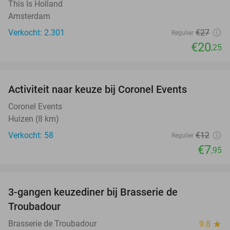
This Is Holland
Amsterdam
Verkocht: 2.301
€27
Regulier
€20
,25
favorite_border
Activiteit naar keuze bij Coronel Events
34%
Coronel Events
Huizen (8 km)
Verkocht: 58
€12
Regulier
€7
,95
favorite_border
3-gangen keuzediner bij Brasserie de
28%
Troubadour
Brasserie de Troubadour
9.8
star