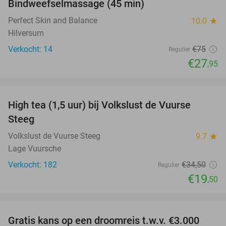
Bindweefselmassage (45 min)
63%
NEW
TODAY
Perfect Skin and Balance
10.0
star
Hilversum
Verkocht: 14
€75
Regulier
€27
,95
favorite_border
High tea (1,5 uur) bij Volkslust de Vuurse
43%
Steeg
Volkslust de Vuurse Steeg
9.7
star
Lage Vuursche
Verkocht: 182
€34
,50
Regulier
€19
,50
favorite_border
Gratis kans op een droomreis t.w.v. €3.000