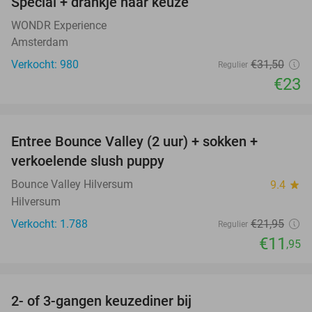
Special + drankje naar keuze
WONDR Experience
Amsterdam
Verkocht: 980
€31
,50
Regulier
€23
favorite_border
Entree Bounce Valley (2 uur) + sokken +
46%
verkoelende slush puppy
Bounce Valley Hilversum
9.4
star
Hilversum
Verkocht: 1.788
€21
,95
Regulier
€11
,95
favorite_border
2- of 3-gangen keuzediner bij
32%