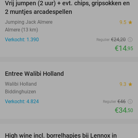
Vrij jumpen (2 uur) + evt. chips, gripsokken en
38%
2 muntjes arcadespellen
Jumping Jack Almere
9.5
star
Almere (13 km)
Verkocht: 1.390
€24
,20
Regulier
€14
,95
favorite_border
Entree Walibi Holland
25%
Walibi Holland
9.3
star
Biddinghuizen
Verkocht: 4.824
€46
Regulier
€34
,50
favorite_border
High wine incl. borrelhapjes bij Lennox in
36%