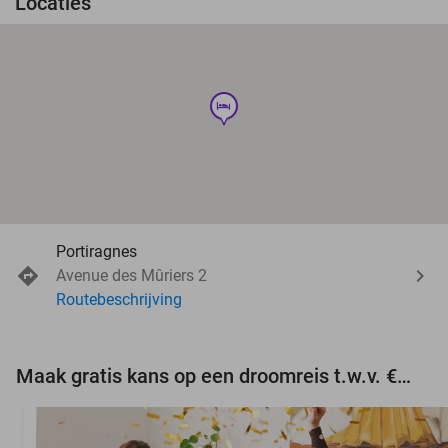
Locaties
hotel
Portiragnes
Avenue des Mûriers 2
Routebeschrijving
Maak gratis kans op een droomreis t.w.v. €3.000!