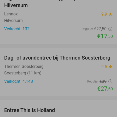
Hilversum
Lennox
9.9
star
Hilversum
Verkocht: 132
€27
,50
Regulier
€17
,50
favorite_border
Dag- of avondentree bij Thermen Soesterberg
29%
Thermen Soesterberg
9.5
star
Soesterberg (11 km)
Verkocht: 4.148
€39
Regulier
€27
,50
favorite_border
Entree This Is Holland
25%