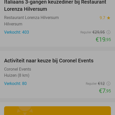
Italiaans 3-gangen keuzediner bij Restaurant
33%
Lorenza Hilversum
Restaurant Lorenza Hilversum
9.7
star
Hilversum
Verkocht: 403
€29
,95
Regulier
€19
,95
favorite_border
Activiteit naar keuze bij Coronel Events
34%
Coronel Events
Huizen (8 km)
Verkocht: 80
€12
Regulier
€7
,95