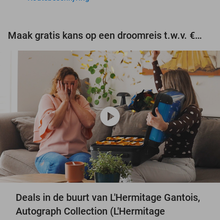
Maak gratis kans op een droomreis t.w.v. €3.000!
play_circle
Deals in de buurt van L'Hermitage Gantois,
Autograph Collection (L'Hermitage