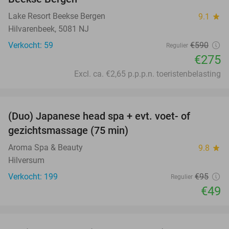
Lake Resort Beekse Bergen
9.1
star
Hilvarenbeek, 5081 NJ
Verkocht: 59
€590
Regulier
€275
Excl. ca. €2,65 p.p.p.n. toeristenbelasting
favorite_border
(Duo) Japanese head spa + evt. voet- of
48%
gezichtsmassage (75 min)
Aroma Spa & Beauty
9.8
star
Hilversum
Verkocht: 199
€95
Regulier
€49
favorite_border