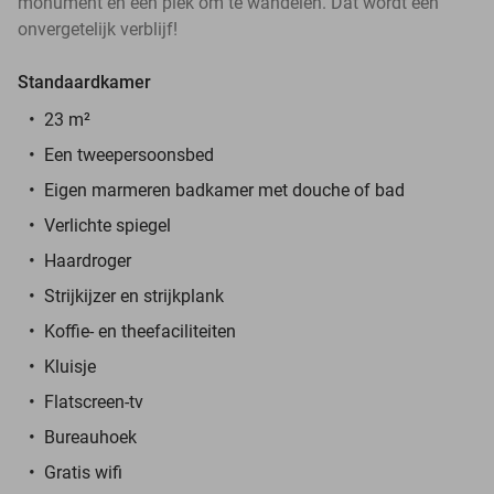
monument en een plek om te wandelen. Dat wordt een
onvergetelijk verblijf!
Standaardkamer
23 m²
Een tweepersoonsbed
Eigen marmeren badkamer met douche of bad
Verlichte spiegel
Haardroger
Strijkijzer en strijkplank
Koffie- en theefaciliteiten
Kluisje
Flatscreen-tv
Bureauhoek
Gratis wifi