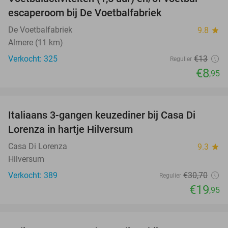
31%
escaperoom bij De Voetbalfabriek
De Voetbalfabriek
9.8
star
Almere (11 km)
Verkocht: 325
€13
Regulier
€8
,95
favorite_border
Italiaans 3-gangen keuzediner bij Casa Di
35%
Lorenza in hartje Hilversum
Casa Di Lorenza
9.3
star
Hilversum
Verkocht: 389
€30
,70
Regulier
€19
,95
favorite_border