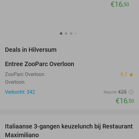
€16
,50
favorite_border
Deals in Hilversum
Entree ZooParc Overloon
34%
NEW
TODAY
ZooParc Overloon
9.7
star
Overloon
Verkocht: 342
€25
Regulier
€16
,50
favorite_border
Italiaanse 3-gangen keuzelunch bij Restaurant
42%
Maximiliano