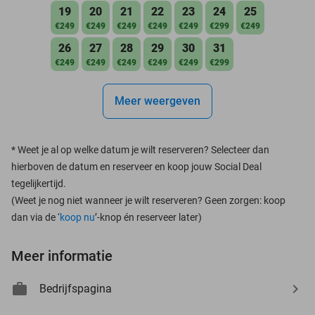
19
20
21
22
23
24
25
€249
€249
€249
€249
€249
€299
€249
26
27
28
29
30
31
€249
€249
€249
€249
€249
€299
Meer weergeven
*
Weet je al op welke datum je wilt reserveren? Selecteer dan
hierboven de datum en reserveer en koop jouw Social Deal
tegelijkertijd.
(Weet je nog niet wanneer je wilt reserveren? Geen zorgen: koop
dan via de ‘
koop nu
’-knop én reserveer later)
Meer informatie
Bedrijfspagina