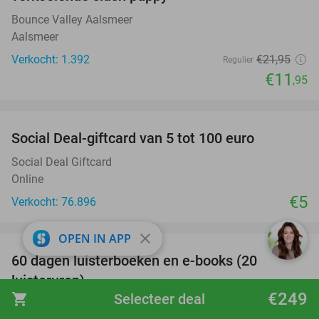
Bounce Valley Aalsmeer
Aalsmeer
Verkocht: 1.392
€21
,95
Regulier
€11
,95
favorite_border
Social Deal-giftcard van 5 tot 100 euro
Social Deal Giftcard
Online
€5
Verkocht: 76.896
favorite_border
close
OPEN IN APP
100%
60 dagen luisterboeken en e-books (20
luisteruren)
€249
shopping_cart
Selecteer deal
Nextory