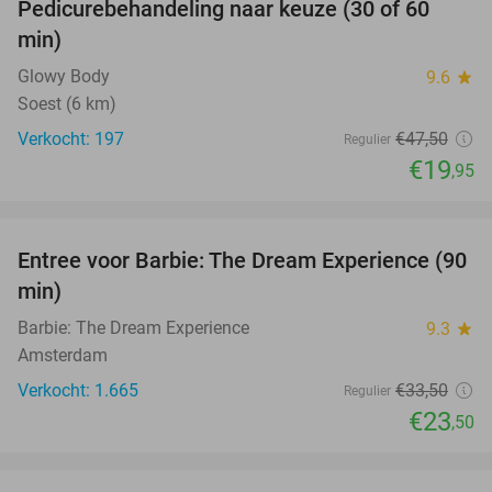
Pedicurebehandeling naar keuze (30 of 60
58%
min)
Glowy Body
9.6
star
Soest (6 km)
Verkocht: 197
€47
,50
Regulier
€19
,95
favorite_border
Entree voor Barbie: The Dream Experience (90
30%
min)
Barbie: The Dream Experience
9.3
star
Amsterdam
Verkocht: 1.665
€33
,50
Regulier
€23
,50
favorite_border