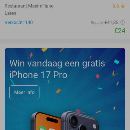
Restaurant Maximiliano
9.8
star
Laren
Verkocht: 140
€41
,35
Regulier
€24
Win vandaag een gratis
iPhone 17 Pro
Meer info