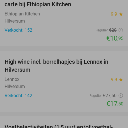
carte bij Ethiopian Kitchen
Ethiopian Kitchen
9.9
star
Hilversum
Verkocht: 152
€20
Regulier
€10
,95
favorite_border
High wine incl. borrelhapjes bij Lennox in
36%
Hilversum
Lennox
9.9
star
Hilversum
Verkocht: 142
€27
,50
Regulier
€17
,50
favorite_border
Voetbalactiviteiten (1,5 uur) en/of voetbal-