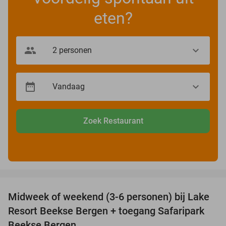
eten?
Zoek Restaurant
favorite_border
Midweek of weekend (3-6 personen) bij Lake
53%
Resort Beekse Bergen + toegang Safaripark
Beekse Bergen