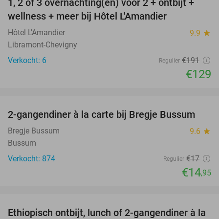
1, 2 of 3 overnachting(en) voor 2 + ontbijt +
32%
NEW
wellness + meer bij Hôtel L'Amandier
TODAY
Hôtel L'Amandier
9.9
star
Libramont-Chevigny
Verkocht: 6
€191
Regulier
€129
favorite_border
2-gangendiner à la carte bij Bregje Bussum
12%
Bregje Bussum
9.6
star
Bussum
Verkocht: 874
€17
Regulier
€14
,95
favorite_border
Ethiopisch ontbijt, lunch of 2-gangendiner à la
45%