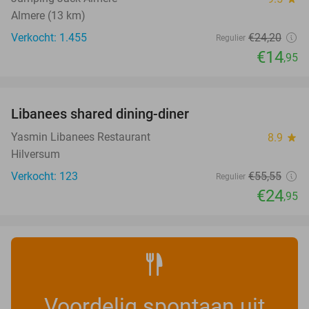
Almere (13 km)
Verkocht: 1.455
€24
,20
Regulier
€14
,95
favorite_border
Libanees shared dining-diner
55%
Yasmin Libanees Restaurant
8.9
star
Hilversum
Verkocht: 123
€55
,55
Regulier
€24
,95
Voordelig spontaan uit