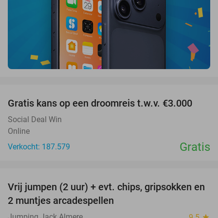
favorite_border
Gratis kans op een droomreis t.w.v. €3.000
Social Deal Win
Online
Gratis
Verkocht: 187.579
favorite_border
Vrij jumpen (2 uur) + evt. chips, gripsokken en
38%
2 muntjes arcadespellen
Jumping Jack Almere
9.5
star