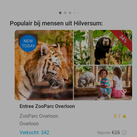
Populair bij mensen uit Hilversum:
34%
NEW
TODAY
favorite_border
Entree ZooParc Overloon
ZooParc Overloon
9.7
star
Overloon
Verkocht: 342
€25
Regulier