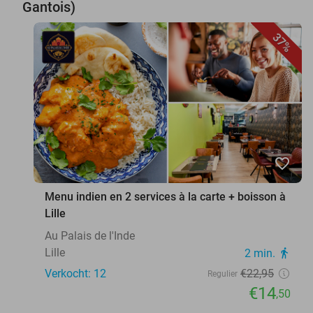
Gantois)
37%
favorite_border
Menu indien en 2 services à la carte + boisson à
Lille
Au Palais de l'Inde
Lille
2 min.
directions_walk
Verkocht: 12
€22
,95
Regulier
€14
,50