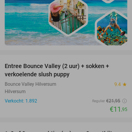
favorite_border
Entree Bounce Valley (2 uur) + sokken +
46%
verkoelende slush puppy
Bounce Valley Hilversum
9.4
star
Hilversum
Verkocht: 1.892
€21
,95
Regulier
€11
,95
favorite_border