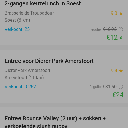
2-gangen keuzelunch in Soest
34%
Brasserie de Troubadour
9.8
star
Soest (6 km)
Verkocht: 251
€18
,95
Regulier
€12
,50
favorite_border
Entree voor DierenPark Amersfoort
24%
DierenPark Amersfoort
9.4
star
Amersfoort (11 km)
Verkocht: 9.252
€31
,50
Regulier
€24
favorite_border
Entree Bounce Valley (2 uur) + sokken +
46%
verkoelende slush puppy