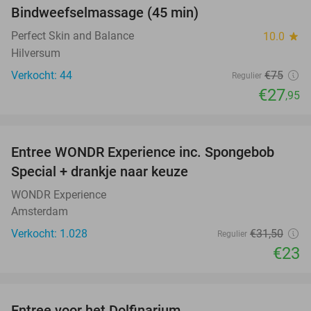
Bindweefselmassage (45 min)
63%
Perfect Skin and Balance
10.0
star
Hilversum
Verkocht: 44
€75
Regulier
€27
,95
favorite_border
Entree WONDR Experience inc. Spongebob
27%
Special + drankje naar keuze
WONDR Experience
Amsterdam
Verkocht: 1.028
€31
,50
Regulier
€23
favorite_border
Entree voor het Dolfinarium