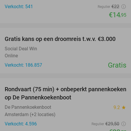
Verkocht: 541
€22
Regulier
€14
,95
favorite_border
Gratis kans op een droomreis t.w.v. €3.000
Social Deal Win
Online
Gratis
Verkocht: 186.857
favorite_border
Rondvaart (75 min) + onbeperkt pannenkoeken
30%
op De Pannenkoekenboot
De Pannenkoekenboot
9.2
star
Amsterdam (+2 locaties)
Verkocht: 4.596
€29
,50
Regulier