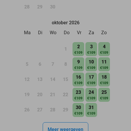
28
29
30
oktober 2026
Ma
Di
Wo
Do
Vr
Za
Zo
2
3
4
1
€109
€109
€109
9
10
11
5
6
7
8
€109
€109
€109
16
17
18
12
13
14
15
€109
€109
€109
23
24
25
19
20
21
22
€109
€109
€109
30
31
26
27
28
29
€109
€109
Meer weergeven