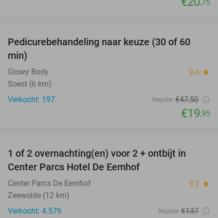
€20
,75
favorite_border
Pedicurebehandeling naar keuze (30 of 60
58%
min)
Glowy Body
9.6
star
Soest (6 km)
Verkocht: 197
€47
,50
Regulier
€19
,95
favorite_border
1 of 2 overnachting(en) voor 2 + ontbijt in
13%
Center Parcs Hotel De Eemhof
Center Parcs De Eemhof
9.2
star
Zeewolde (12 km)
Verkocht: 4.579
€137
Regulier