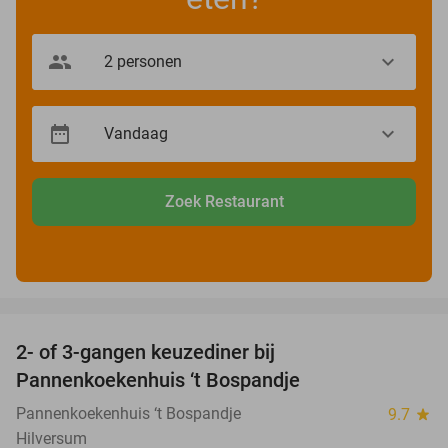
Zoek Restaurant
favorite_border
2- of 3-gangen keuzediner bij
32%
Pannenkoekenhuis ‘t Bospandje
Pannenkoekenhuis ‘t Bospandje
9.7
star
Hilversum