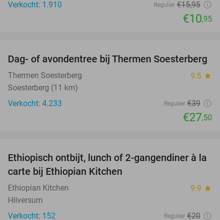
Verkocht: 1.910
€15
,95
Regulier
€10
,95
favorite_border
Dag- of avondentree bij Thermen Soesterberg
29%
Thermen Soesterberg
9.5
star
Soesterberg (11 km)
Verkocht: 4.233
€39
Regulier
€27
,50
favorite_border
Ethiopisch ontbijt, lunch of 2-gangendiner à la
45%
carte bij Ethiopian Kitchen
Ethiopian Kitchen
9.9
star
Hilversum
Verkocht: 152
€20
Regulier