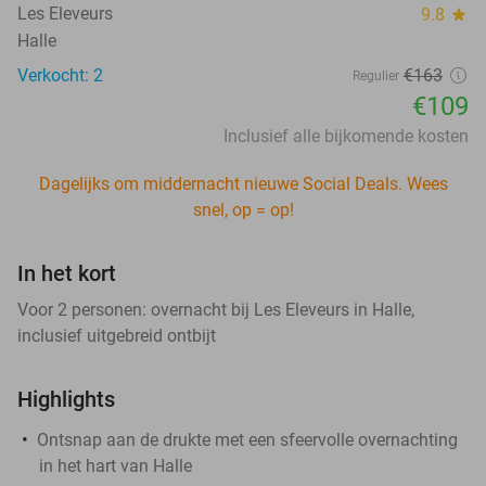
Les Eleveurs
9.8
star
Halle
Verkocht: 2
€163
Regulier
€109
Inclusief alle bijkomende kosten
Dagelijks om middernacht nieuwe Social Deals. Wees
snel, op = op!
In het kort
Voor 2 personen: overnacht bij Les Eleveurs in Halle,
inclusief uitgebreid ontbijt
Highlights
Ontsnap aan de drukte met een sfeervolle overnachting
in het hart van Halle