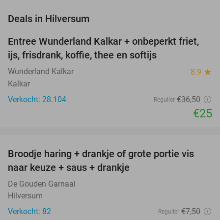
favorite_border
Deals in Hilversum
Entree Wunderland Kalkar + onbeperkt friet,
32%
ijs, frisdrank, koffie, thee en softijs
Wunderland Kalkar
8.9
star
Kalkar
Verkocht: 28.104
€36
,50
Regulier
€25
favorite_border
Broodje haring + drankje of grote portie vis
40%
naar keuze + saus + drankje
De Gouden Garnaal
Hilversum
Verkocht: 82
€7
,50
Regulier