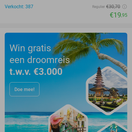
Verkocht: 387
€30
,70
Regulier
€19
,95
Win gratis
een droomreis
t.w.v. €3.000
Doe mee!