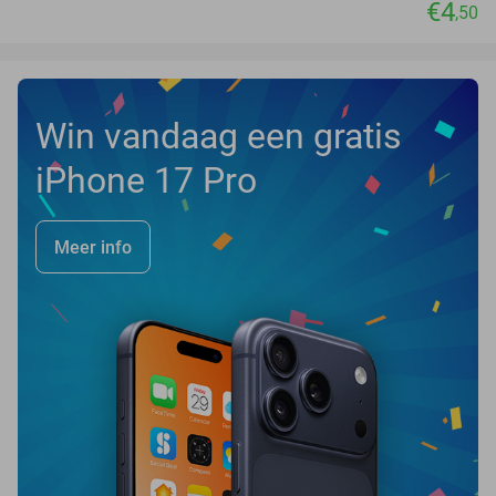
€4
,50
Win vandaag een gratis
iPhone 17 Pro
Meer info