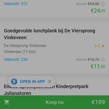
Verkocht: 512
€54
,50
Regulier
€24
,95
favorite_border
Goedgevulde lunchplank bij De Viersprong
31%
Vinkeveen
De Viersprong Vinkeveen
9.8
star
Vinkeveen (11 km)
Verkocht: 239
€16
,75
Regulier
€11
,50
favorite_border
close
OPEN IN APP
Entree Sprookjesweken Kinderpretpark
39%
Julianatoren
€109
Kinderpretpark Julianatoren
9.4
star
shopping_cart
Koop nu
Apeldoorn