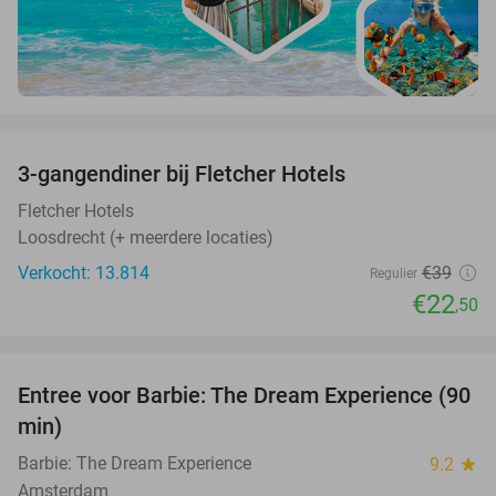
favorite_border
3-gangendiner bij Fletcher Hotels
42%
Fletcher Hotels
Loosdrecht (+ meerdere locaties)
Verkocht: 13.814
€39
Regulier
€22
,50
favorite_border
Entree voor Barbie: The Dream Experience (90
30%
min)
Barbie: The Dream Experience
9.2
star
Amsterdam