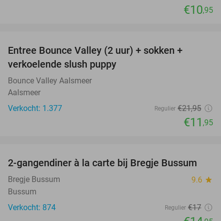
€10
,95
favorite_border
Entree Bounce Valley (2 uur) + sokken +
46%
verkoelende slush puppy
Bounce Valley Aalsmeer
Aalsmeer
Verkocht: 1.377
€21
,95
Regulier
€11
,95
favorite_border
2-gangendiner à la carte bij Bregje Bussum
12%
Bregje Bussum
9.6
star
Bussum
Verkocht: 874
€17
Regulier