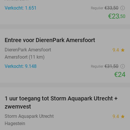
Verkocht: 1.651
€33
,50
Regulier
€23
,50
favorite_border
Entree voor DierenPark Amersfoort
24%
DierenPark Amersfoort
9.4
star
Amersfoort (11 km)
Verkocht: 9.148
€31
,50
Regulier
€24
favorite_border
1 uur toegang tot Storm Aquapark Utrecht +
31%
zwemvest
Storm Aquapark Utrecht
9.4
star
Hagestein