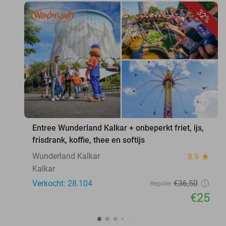
32%
favorite_border
Entree Wunderland Kalkar + onbeperkt friet, ijs,
frisdrank, koffie, thee en softijs
Wunderland Kalkar
8.9
star
Kalkar
Verkocht: 28.104
€36
,50
Regulier
€25