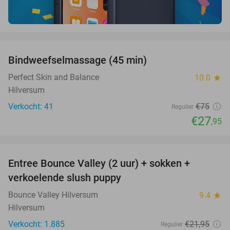
favorite_border
Bindweefselmassage (45 min)
63%
Perfect Skin and Balance
10.0
star
Hilversum
Verkocht: 41
€75
Regulier
€27
,95
favorite_border
Entree Bounce Valley (2 uur) + sokken +
46%
verkoelende slush puppy
Bounce Valley Hilversum
9.4
star
Hilversum
Verkocht: 1.885
€21
,95
Regulier