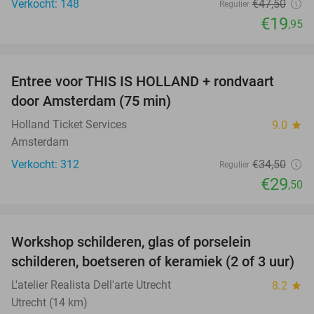
Verkocht: 148
€47
,50
Regulier
€19
,95
favorite_border
Entree voor THIS IS HOLLAND + rondvaart
14%
door Amsterdam (75 min)
Holland Ticket Services
9.0
star
Amsterdam
Verkocht: 312
€34
,50
Regulier
€29
,50
favorite_border
Workshop schilderen, glas of porselein
54%
schilderen, boetseren of keramiek (2 of 3 uur)
L'atelier Realista Dell'arte Utrecht
8.2
star
Utrecht (14 km)