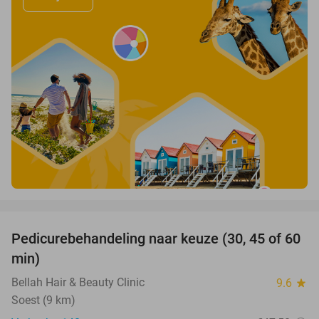
favorite_border
Pedicurebehandeling naar keuze (30, 45 of 60
58%
min)
Bellah Hair & Beauty Clinic
9.6
star
Soest (9 km)