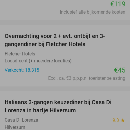
€119
Inclusief alle bijkomende kosten
favorite_border
Overnachting voor 2 + evt. ontbijt en 3-
gangendiner bij Fletcher Hotels
Fletcher Hotels
Loosdrecht (+ meerdere locaties)
€45
Verkocht: 18.315
Excl. ca. €3 p.p.p.n. toeristenbelasting
favorite_border
Italiaans 3-gangen keuzediner bij Casa Di
35%
Lorenza in hartje Hilversum
Casa Di Lorenza
9.3
star
Hilversum