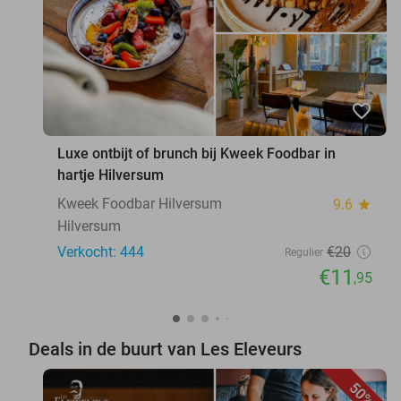
favorite_border
Luxe ontbijt of brunch bij Kweek Foodbar in
hartje Hilversum
Kweek Foodbar Hilversum
9.6
star
Hilversum
Verkocht: 444
€20
Regulier
€11
,95
Deals in de buurt van Les Eleveurs
50%