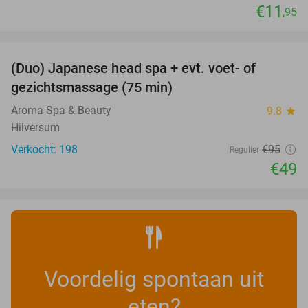
€11
,95
favorite_border
(Duo) Japanese head spa + evt. voet- of
48%
gezichtsmassage (75 min)
Aroma Spa & Beauty
9.8
star
Hilversum
Verkocht: 198
€95
Regulier
€49
Voordelig spontaan uit
eten?