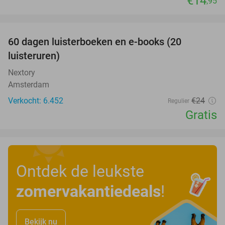
€14
,95
favorite_border
100%
60 dagen luisterboeken en e-books (20
luisteruren)
Nextory
Amsterdam
Verkocht: 6.452
€24
Regulier
Gratis
Ontdek de leukste
zomervakantiedeals
!
Bekijk nu