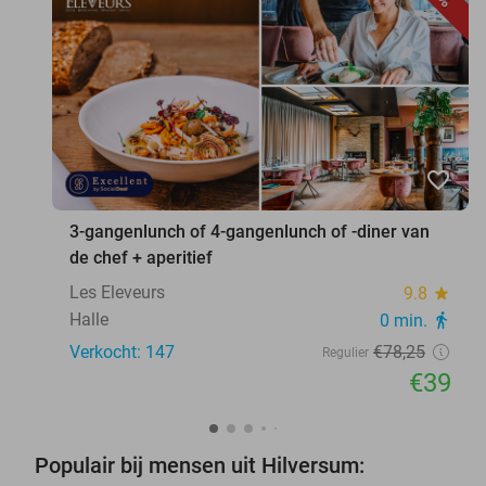
favorite_border
3-gangenlunch of 4-gangenlunch of -diner van
de chef + aperitief
Les Eleveurs
9.8
star
Halle
0 min.
directions_walk
Verkocht: 147
€78
,25
Regulier
€39
Populair bij mensen uit Hilversum: