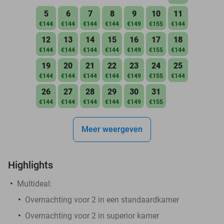
5
6
7
8
9
10
11
€144
€144
€144
€144
€149
€155
€144
12
13
14
15
16
17
18
€144
€144
€144
€144
€149
€155
€144
19
20
21
22
23
24
25
€144
€144
€144
€144
€149
€155
€144
26
27
28
29
30
31
€144
€144
€144
€144
€149
€155
Meer weergeven
Highlights
Multideal:
Overnachting voor 2 in een standaardkamer
Overnachting voor 2 in superior kamer