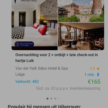
favorite_border
Overnachting voor 2 + ontbijt + late check-out in
hartje Luik
Van der Valk Sélys Hotel & Spa
9.5
star
Liège
1 min.
directions_walk
€165
Verkocht: 482
Excl. ca. €2 p.p.p.n. toeristenbelasting
Populair bij mensen uit Hilversum: