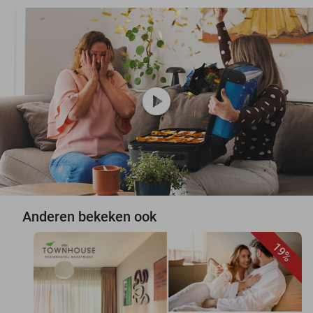
play_circle
Anderen bekeken ook
19%