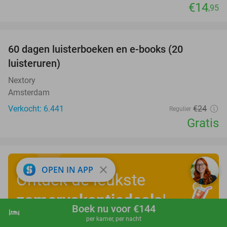
€14
,95
favorite_border
100%
60 dagen luisterboeken en e-books (20
luisteruren)
Nextory
Amsterdam
Verkocht: 6.441
€24
Regulier
Gratis
close
OPEN IN APP
Ontdek de leukste
zomervakantiedeals
!
Boek nu voor €144
hotel
shopping_cart
Boek nu
navigate_next
per kamer, per nacht