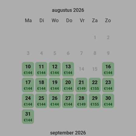
augustus 2026
Ma
Di
Wo
Do
Vr
Za
Zo
1
2
3
4
5
6
7
8
9
10
11
12
13
16
14
15
€144
€144
€144
€144
€144
17
18
19
20
21
22
23
€144
€144
€144
€144
€149
€155
€144
24
25
26
27
28
29
30
€144
€144
€144
€144
€149
€155
€144
31
€144
september 2026