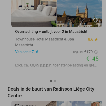
favorite_border
Overnachting + ontbijt voor 2 in Maastricht
Townhouse Hotel Maastricht & Spa
8.6
star
Maastricht
Verkocht: 716
€179
Regulier
€145
Excl. ca. €8,45 p.p.p.n. toeristenbelasting en green fee
Deals in de buurt van Radisson Liège City
Centre