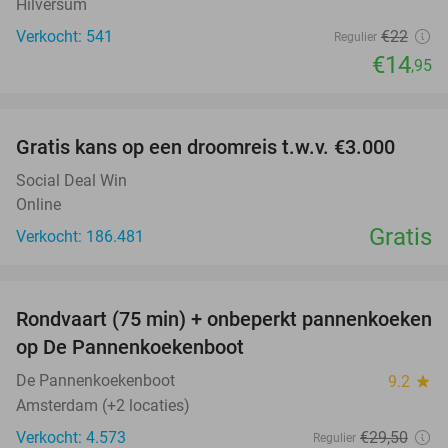
Hilversum
Verkocht: 541
€22
Regulier
€14
,95
favorite_border
Gratis kans op een droomreis t.w.v. €3.000
Social Deal Win
Online
Gratis
Verkocht: 186.481
favorite_border
Rondvaart (75 min) + onbeperkt pannenkoeken
30%
op De Pannenkoekenboot
De Pannenkoekenboot
9.2
star
Amsterdam (+2 locaties)
Verkocht: 4.573
€29
,50
Regulier