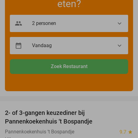
eten?
Zoek Restaurant
favorite_border
2- of 3-gangen keuzediner bij
32%
Pannenkoekenhuis ‘t Bospandje
Pannenkoekenhuis ‘t Bospandje
9.7
star