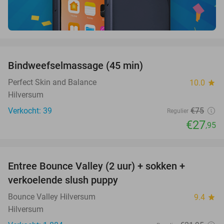
favorite_border
Bindweefselmassage (45 min)
63%
Perfect Skin and Balance
10.0
star
Hilversum
Verkocht: 39
€75
Regulier
€27
,95
favorite_border
Entree Bounce Valley (2 uur) + sokken +
46%
verkoelende slush puppy
Bounce Valley Hilversum
9.4
star
Hilversum