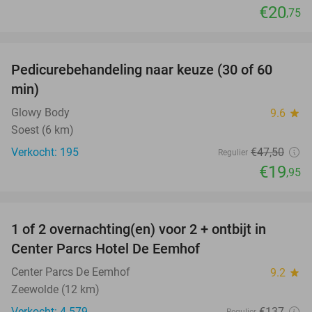
€20
,75
favorite_border
Pedicurebehandeling naar keuze (30 of 60
58%
min)
Glowy Body
9.6
star
Soest (6 km)
Verkocht: 195
€47
,50
Regulier
€19
,95
favorite_border
1 of 2 overnachting(en) voor 2 + ontbijt in
13%
Center Parcs Hotel De Eemhof
Center Parcs De Eemhof
9.2
star
Zeewolde (12 km)
Verkocht: 4.579
€137
Regulier