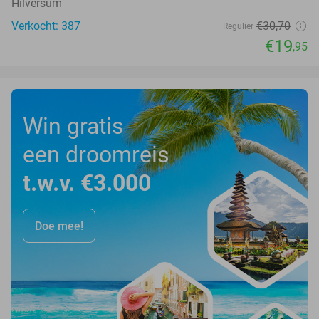
Hilversum
Verkocht: 387
€30
,70
Regulier
€19
,95
Win gratis
een droomreis
t.w.v. €3.000
Doe mee!