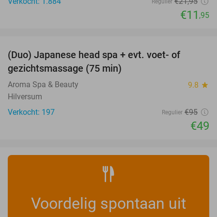
Verkocht: 1.884
€21
,95
Regulier
€11
,95
favorite_border
(Duo) Japanese head spa + evt. voet- of
48%
gezichtsmassage (75 min)
Aroma Spa & Beauty
9.8
star
Hilversum
Verkocht: 197
€95
Regulier
€49
Voordelig spontaan uit