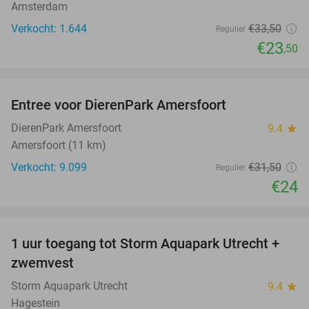
Amsterdam
Verkocht: 1.644
€33
,50
Regulier
€23
,50
favorite_border
Entree voor DierenPark Amersfoort
24%
DierenPark Amersfoort
9.4
star
Amersfoort (11 km)
Verkocht: 9.099
€31
,50
Regulier
€24
favorite_border
1 uur toegang tot Storm Aquapark Utrecht +
31%
zwemvest
Storm Aquapark Utrecht
9.4
star
Hagestein