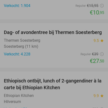
Verkocht: 1.904
€15
,95
Regulier
€10
,95
favorite_border
Dag- of avondentree bij Thermen Soesterberg
29%
Thermen Soesterberg
9.5
star
Soesterberg (11 km)
Verkocht: 4.228
€39
Regulier
€27
,50
favorite_border
Ethiopisch ontbijt, lunch of 2-gangendiner à la
45%
carte bij Ethiopian Kitchen
Ethiopian Kitchen
9.9
star
Hilversum