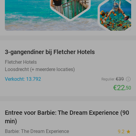
favorite_border
3-gangendiner bij Fletcher Hotels
42%
Fletcher Hotels
Loosdrecht (+ meerdere locaties)
Verkocht: 13.792
€39
Regulier
€22
,50
favorite_border
Entree voor Barbie: The Dream Experience (90
30%
min)
Barbie: The Dream Experience
9.2
star