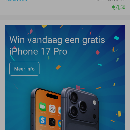
€4
,50
Win vandaag een gratis
iPhone 17 Pro
Meer info