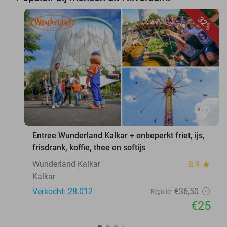
32%
favorite_border
Entree Wunderland Kalkar + onbeperkt friet, ijs,
frisdrank, koffie, thee en softijs
Wunderland Kalkar
8.9
star
Kalkar
Verkocht: 28.012
€36
,50
Regulier
€25