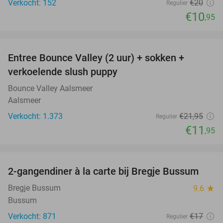
Verkocht: 152
€20
Regulier
€10
,95
favorite_border
Entree Bounce Valley (2 uur) + sokken +
46%
verkoelende slush puppy
Bounce Valley Aalsmeer
Aalsmeer
Verkocht: 1.373
€21
,95
Regulier
€11
,95
favorite_border
2-gangendiner à la carte bij Bregje Bussum
12%
Bregje Bussum
9.6
star
Bussum
Verkocht: 871
€17
Regulier