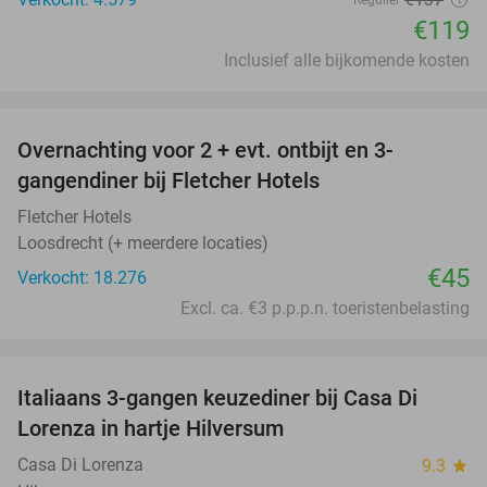
€119
Inclusief alle bijkomende kosten
favorite_border
Overnachting voor 2 + evt. ontbijt en 3-
gangendiner bij Fletcher Hotels
Fletcher Hotels
Loosdrecht (+ meerdere locaties)
€45
Verkocht: 18.276
Excl. ca. €3 p.p.p.n. toeristenbelasting
favorite_border
Italiaans 3-gangen keuzediner bij Casa Di
35%
Lorenza in hartje Hilversum
Casa Di Lorenza
9.3
star