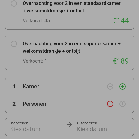
Overnachting voor 2 in een standaardkamer
+ welkomstdrankje + ontbijt
€144
Verkocht: 45
Overnachting voor 2 in een superiorkamer +
welkomstdrankje + ontbijt
€189
Verkocht: 1
remove_circle_outline
add_circle_outline
1
Kamer
remove_circle_outline
add_circle_outline
2
Personen
Inchecken
Uitchecken
Kies datum
Kies datum