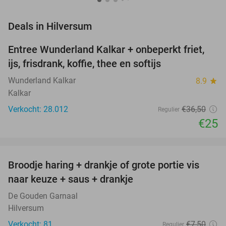
favorite_border
Deals in Hilversum
Entree Wunderland Kalkar + onbeperkt friet,
32%
ijs, frisdrank, koffie, thee en softijs
Wunderland Kalkar
8.9
star
Kalkar
Verkocht: 28.012
€36
,50
Regulier
€25
favorite_border
Broodje haring + drankje of grote portie vis
40%
naar keuze + saus + drankje
De Gouden Garnaal
Hilversum
Verkocht: 81
€7
,50
Regulier