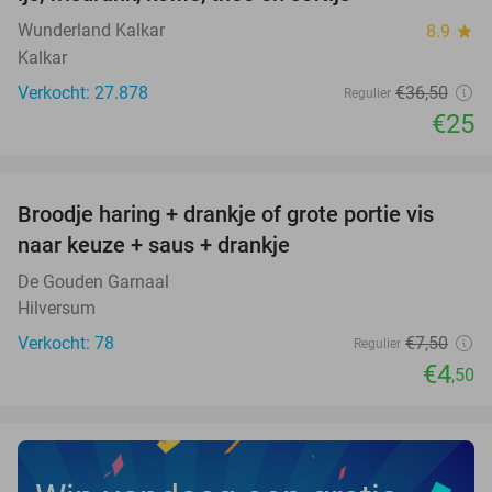
Wunderland Kalkar
8.9
star
Kalkar
Verkocht: 27.878
€36
,50
Regulier
€25
favorite_border
Broodje haring + drankje of grote portie vis
40%
naar keuze + saus + drankje
De Gouden Garnaal
Hilversum
Verkocht: 78
€7
,50
Regulier
€4
,50