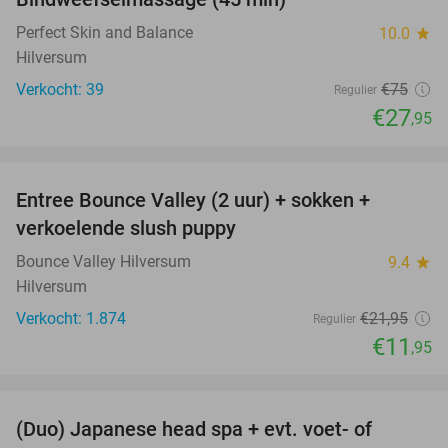
63%
Perfect Skin and Balance
10.0
star
Hilversum
Verkocht: 39
€75
Regulier
€27
,95
favorite_border
Entree Bounce Valley (2 uur) + sokken +
46%
verkoelende slush puppy
Bounce Valley Hilversum
9.4
star
Hilversum
Verkocht: 1.874
€21
,95
Regulier
€11
,95
favorite_border
(Duo) Japanese head spa + evt. voet- of
48%