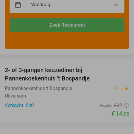
Zoek Restaurant
favorite_border
2- of 3-gangen keuzediner bij
32%
Pannenkoekenhuis ‘t Bospandje
Pannenkoekenhuis ‘t Bospandje
9.7
star
Hilversum
Verkocht: 540
€22
Regulier
€14
,95
favorite_border