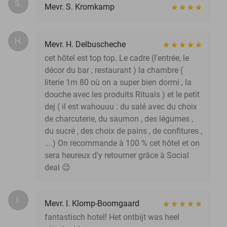
S.
Mevr. S. Kromkamp
H.
Mevr. H. Delbuscheche
cet hôtel est top top. Le cadre (l'entrée, le
décor du bar , restaurant ) la chambre (
literie 1m 80 où on a super bien dormi , la
douche avec les produits Rituals ) et le petit
dej ( il est wahouuu : du salé avec du choix
de charcuterie, du saumon , des légumes ,
du sucré , des choix de pains , de confitures ,
....) On recommande à 100 % cet hôtel et on
sera heureux d'y retourner grâce à Social
deal 😉
I.
Mevr. I. Klomp-Boomgaard
fantastisch hotel! Het ontbijt was heel