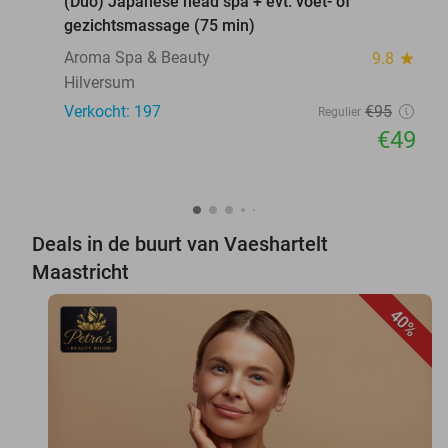
(Duo) Japanese head spa + evt. voet- of
gezichtsmassage (75 min)
Aroma Spa & Beauty
9.8
star
Hilversum
Verkocht: 197
€95
Regulier
€49
Deals in de buurt van Vaeshartelt
Maastricht
40%