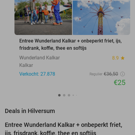
favorite_border
Entree Wunderland Kalkar + onbeperkt friet, ijs,
frisdrank, koffie, thee en softijs
Wunderland Kalkar
8.9
star
Kalkar
Verkocht: 27.878
€36
,50
Regulier
€25
favorite_border
Deals in Hilversum
Entree Wunderland Kalkar + onbeperkt friet,
32%
ijs, frisdrank, koffie, thee en softijs