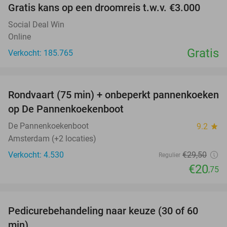
Gratis kans op een droomreis t.w.v. €3.000
Social Deal Win
Online
Gratis
Verkocht: 185.765
favorite_border
Rondvaart (75 min) + onbeperkt pannenkoeken
30%
op De Pannenkoekenboot
De Pannenkoekenboot
9.2
star
Amsterdam (+2 locaties)
Verkocht: 4.530
€29
,50
Regulier
€20
,75
favorite_border
Pedicurebehandeling naar keuze (30 of 60
58%
min)