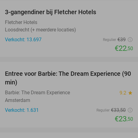
3-gangendiner bij Fletcher Hotels
42%
Fletcher Hotels
Loosdrecht (+ meerdere locaties)
Verkocht: 13.697
€39
Regulier
€22
,50
favorite_border
Entree voor Barbie: The Dream Experience (90
30%
min)
Barbie: The Dream Experience
9.2
star
Amsterdam
Verkocht: 1.631
€33
,50
Regulier
€23
,50
favorite_border