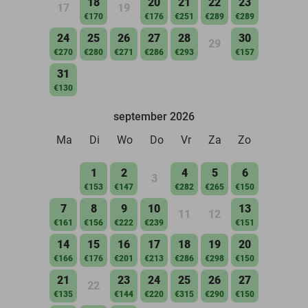
18
20
21
22
23
17
19
€170
€176
€251
€289
€289
24
25
26
27
28
30
29
€270
€280
€271
€286
€293
€157
31
€130
september 2026
Ma
Di
Wo
Do
Vr
Za
Zo
1
2
4
5
6
3
€153
€147
€282
€265
€150
7
8
9
10
13
11
12
€161
€156
€222
€239
€151
14
15
16
17
18
19
20
€166
€176
€201
€213
€286
€298
€150
21
23
24
25
26
27
22
€135
€144
€220
€315
€290
€150