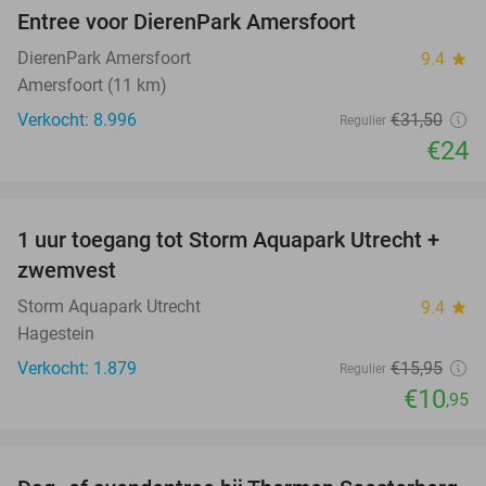
Entree voor DierenPark Amersfoort
24%
DierenPark Amersfoort
9.4
star
Amersfoort (11 km)
Verkocht: 8.996
€31
,50
Regulier
€24
favorite_border
1 uur toegang tot Storm Aquapark Utrecht +
31%
zwemvest
Storm Aquapark Utrecht
9.4
star
Hagestein
Verkocht: 1.879
€15
,95
Regulier
€10
,95
favorite_border