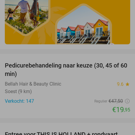
favorite_border
Pedicurebehandeling naar keuze (30, 45 of 60
58%
min)
Bellah Hair & Beauty Clinic
9.6
star
Soest (9 km)
Verkocht: 147
€47
,50
Regulier
€19
,95
favorite_border
Entree voor THIS IS HOLLAND + rondvaart