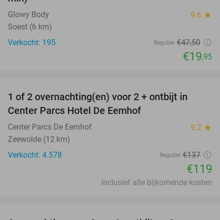
Glowy Body
9.6
star
Soest (6 km)
Verkocht: 195
€47
,50
Regulier
€19
,95
favorite_border
1 of 2 overnachting(en) voor 2 + ontbijt in
13%
Center Parcs Hotel De Eemhof
Center Parcs De Eemhof
9.2
star
Zeewolde (12 km)
Verkocht: 4.578
€137
Regulier
€119
Inclusief alle bijkomende kosten
favorite_border