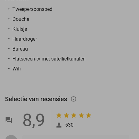
Tweepersoonsbed
Douche
Kluisje
Haardroger
Bureau
Flatscreen-tv met satellietkanalen
Wifi
Selectie van recensies
info_outlined
8,9
530