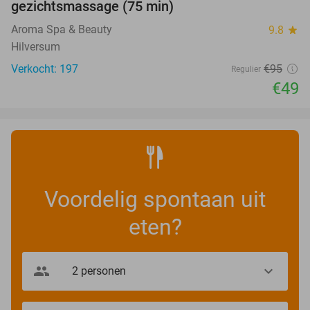
gezichtsmassage (75 min)
Aroma Spa & Beauty
9.8
star
Hilversum
Verkocht: 197
€95
Regulier
€49
Voordelig spontaan uit
eten?