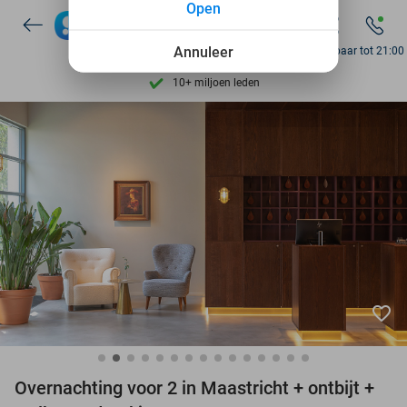
Open
7 dagen per week beschikbaar
Annuleer
Bereikbaar tot 21:00
10+ miljoen leden
9,4
op basis van
206.142 reviews
Ontdek 15.000+ deals
7 dagen per week beschikbaar
10+ miljoen leden
favorite_border
Overnachting voor 2 in Maastricht + ontbijt +