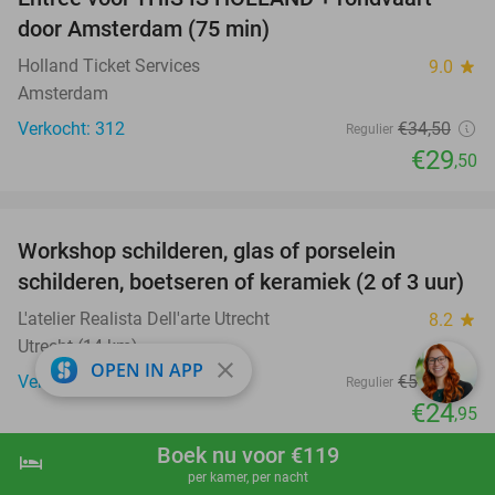
14%
door Amsterdam (75 min)
Holland Ticket Services
9.0
star
Amsterdam
Verkocht: 312
€34
,50
Regulier
€29
,50
favorite_border
Workshop schilderen, glas of porselein
54%
schilderen, boetseren of keramiek (2 of 3 uur)
L'atelier Realista Dell'arte Utrecht
8.2
star
Utrecht (14 km)
close
OPEN IN APP
Verkocht: 508
€54
,50
Regulier
€24
,95
favorite_border
Boek nu voor €119
hotel
shopping_cart
Boek nu
navigate_next
per kamer, per nacht