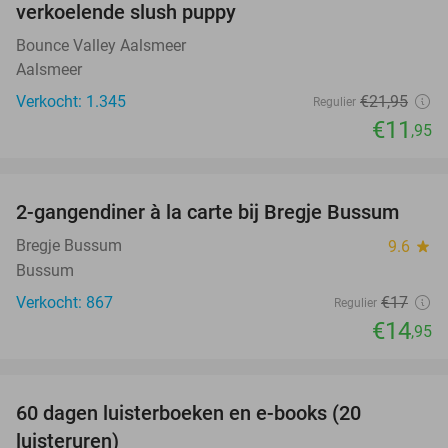
verkoelende slush puppy
Bounce Valley Aalsmeer
Aalsmeer
Verkocht: 1.345
€21
,95
Regulier
€11
,95
favorite_border
2-gangendiner à la carte bij Bregje Bussum
12%
Bregje Bussum
9.6
star
Bussum
Verkocht: 867
€17
Regulier
€14
,95
favorite_border
100%
60 dagen luisterboeken en e-books (20
luisteruren)