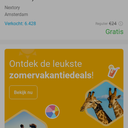
Nextory
Amsterdam
Verkocht: 6.428
€24
Regulier
Gratis
Ontdek de leukste
zomervakantiedeals
!
Bekijk nu