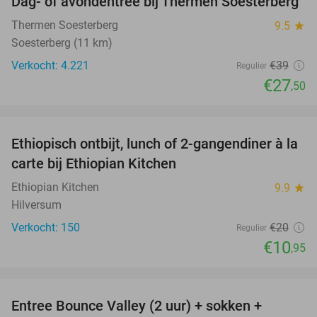
Dag- of avondentree bij Thermen Soesterberg
29%
Thermen Soesterberg
9.5
star
Soesterberg (11 km)
Verkocht: 4.221
€39
Regulier
€27
,50
favorite_border
Ethiopisch ontbijt, lunch of 2-gangendiner à la
45%
carte bij Ethiopian Kitchen
Ethiopian Kitchen
9.9
star
Hilversum
Verkocht: 150
€20
Regulier
€10
,95
favorite_border
Entree Bounce Valley (2 uur) + sokken +
46%