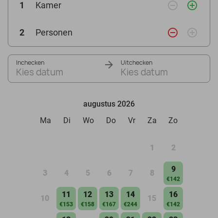
remove_circle_outline
add_circle_outline
1
Kamer
remove_circle_outline
add_circle_outline
2
Personen
Inchecken
Uitchecken
Kies datum
Kies datum
augustus 2026
Ma
Di
Wo
Do
Vr
Za
Zo
1
2
9
3
4
5
6
7
8
€142
11
12
13
14
16
10
15
€153
€158
€167
€244
€142