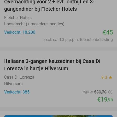
Overnachting voor 2 + evt. ontbijt en 3-
gangendiner bij Fletcher Hotels
Fletcher Hotels
Loosdrecht (+ meerdere locaties)
€45
Verkocht: 18.200
Excl. ca. €3 p.p.p.n. toeristenbelasting
favorite_border
Italiaans 3-gangen keuzediner bij Casa Di
35%
Lorenza in hartje Hilversum
Casa Di Lorenza
9.3
star
Hilversum
Verkocht: 385
€30
,70
Regulier
€19
,95