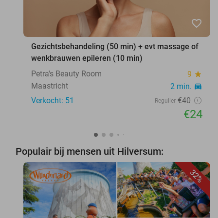
favorite_border
Gezichtsbehandeling (50 min) + evt massage of
wenkbrauwen epileren (10 min)
Petra's Beauty Room
9
star
Maastricht
2 min.
directions_car
Verkocht: 51
€40
Regulier
€24
Populair bij mensen uit Hilversum:
32%