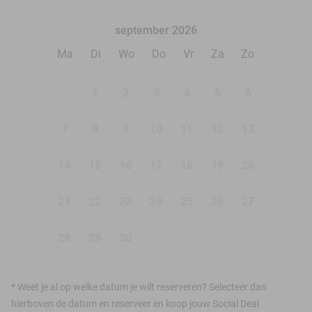
september 2026
Ma
Di
Wo
Do
Vr
Za
Zo
1
2
3
4
5
6
7
8
9
10
11
12
13
14
15
16
17
18
19
20
21
22
23
24
25
26
27
28
29
30
*
Weet je al op welke datum je wilt reserveren? Selecteer dan
hierboven de datum en reserveer en koop jouw Social Deal