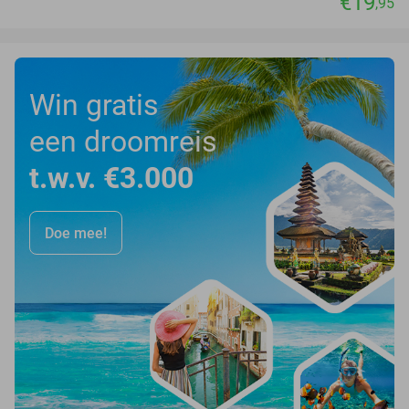
€19
,95
Win gratis
een droomreis
t.w.v. €3.000
Doe mee!