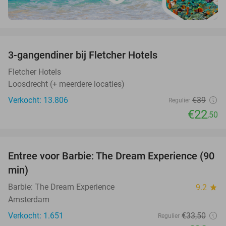
favorite_border
3-gangendiner bij Fletcher Hotels
42%
Fletcher Hotels
Loosdrecht (+ meerdere locaties)
Verkocht: 13.806
€39
Regulier
€22
,50
favorite_border
Entree voor Barbie: The Dream Experience (90
30%
min)
Barbie: The Dream Experience
9.2
star
Amsterdam
Verkocht: 1.651
€33
,50
Regulier