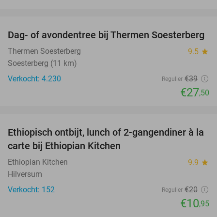
favorite_border
Dag- of avondentree bij Thermen Soesterberg
29%
Thermen Soesterberg
9.5
star
Soesterberg (11 km)
Verkocht: 4.230
€39
Regulier
€27
,50
favorite_border
Ethiopisch ontbijt, lunch of 2-gangendiner à la
45%
carte bij Ethiopian Kitchen
Ethiopian Kitchen
9.9
star
Hilversum
Verkocht: 152
€20
Regulier
€10
,95