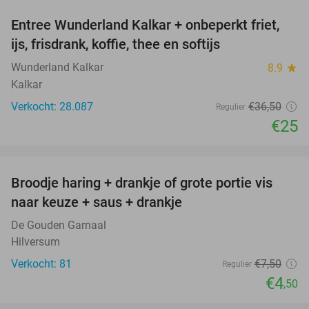
Entree Wunderland Kalkar + onbeperkt friet,
32%
ijs, frisdrank, koffie, thee en softijs
Wunderland Kalkar
8.9
star
Kalkar
Verkocht: 28.087
€36
,50
Regulier
€25
favorite_border
Broodje haring + drankje of grote portie vis
40%
naar keuze + saus + drankje
De Gouden Garnaal
Hilversum
Verkocht: 81
€7
,50
Regulier
€4
,50