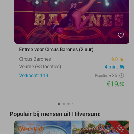
favorite_border
Entree voor Circus Barones (2 uur)
Circus Barones
9.8
star
Veurne (+3 locaties)
4 min.
directions_car
Verkocht: 113
€26
Regulier
€19
,50
Populair bij mensen uit Hilversum:
32%