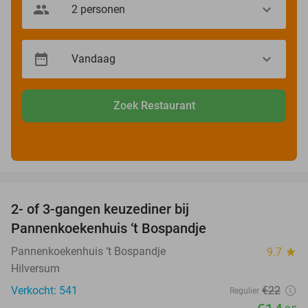
Zoek Restaurant
favorite_border
2- of 3-gangen keuzediner bij
32%
Pannenkoekenhuis ‘t Bospandje
Pannenkoekenhuis ‘t Bospandje
9.7
star
Hilversum
Verkocht: 541
€22
Regulier