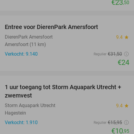
€23
,50
favorite_border
Entree voor DierenPark Amersfoort
24%
DierenPark Amersfoort
9.4
star
Amersfoort (11 km)
Verkocht: 9.140
€31
,50
Regulier
€24
favorite_border
1 uur toegang tot Storm Aquapark Utrecht +
31%
zwemvest
Storm Aquapark Utrecht
9.4
star
Hagestein
Verkocht: 1.910
€15
,95
Regulier
€10
,95