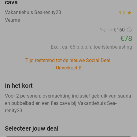
cava
Vakantiehuis Sea-renity23
9.0
star
Veurne
€160
Regulier
€78
Excl. ca. €5 p.p.p.n. toeristenbelasting
Tijd resterend tot de nieuwe Social Deal:
Uitverkocht!
In het kort
Voor 2 personen: overnachting inclusief gebruik van sauna
en bubbelbad en een fles cava bij Vakantiehuis Sea-
renity23
Selecteer jouw deal