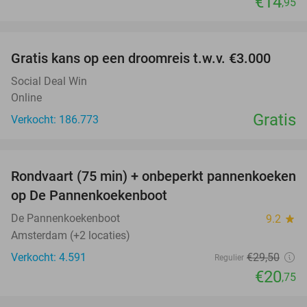
€14
,95
favorite_border
Gratis kans op een droomreis t.w.v. €3.000
Social Deal Win
Online
Gratis
Verkocht: 186.773
favorite_border
Rondvaart (75 min) + onbeperkt pannenkoeken
30%
op De Pannenkoekenboot
De Pannenkoekenboot
9.2
star
Amsterdam (+2 locaties)
Verkocht: 4.591
€29
,50
Regulier
€20
,75
favorite_border