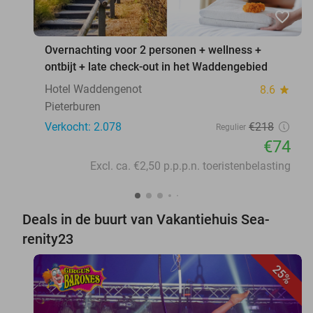
favorite_border
Overnachting voor 2 personen + wellness +
ontbijt + late check-out in het Waddengebied
Hotel Waddengenot
8.6
star
Pieterburen
Verkocht: 2.078
€218
Regulier
€74
Excl. ca. €2,50 p.p.p.n. toeristenbelasting
Deals in de buurt van Vakantiehuis Sea-
renity23
25%