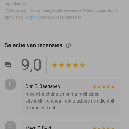
tegelijkertijd.
(Weet je nog niet wanneer je wilt reserveren? Geen zorgen: koop
dan via de ‘
koop nu
’-knop én reserveer later)
Selectie van recensies
info_outlined
9,0
E.
Dhr. E. Baertsoen
mooie inrichting en prima faciliteiten
vriendelijk onthaal rustig gelegen en dichtbij
Veurne en kust
F.
Mevr. F. Dvld