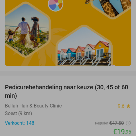
favorite_border
Pedicurebehandeling naar keuze (30, 45 of 60
58%
min)
Bellah Hair & Beauty Clinic
9.6
star
Soest (9 km)
Verkocht: 148
€47
,50
Regulier
€19
,95