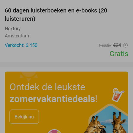
100%
60 dagen luisterboeken en e-books (20
luisteruren)
Nextory
Amsterdam
Verkocht: 6.450
€24
Regulier
Gratis
Ontdek de leukste
zomervakantiedeals
!
Bekijk nu