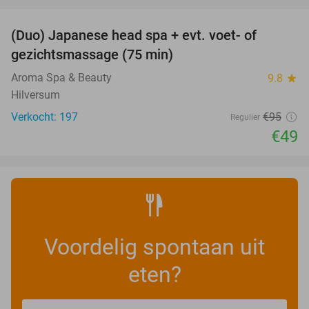
favorite_border
(Duo) Japanese head spa + evt. voet- of
48%
gezichtsmassage (75 min)
Aroma Spa & Beauty
9.8
star
Hilversum
Verkocht: 197
€95
Regulier
€49
Voordelig spontaan uit
eten?