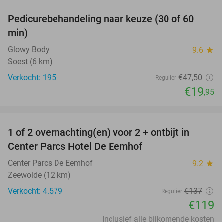
Pedicurebehandeling naar keuze (30 of 60
58%
min)
Glowy Body
9.6
star
Soest (6 km)
Verkocht: 195
€47
,50
Regulier
€19
,95
favorite_border
1 of 2 overnachting(en) voor 2 + ontbijt in
13%
Center Parcs Hotel De Eemhof
Center Parcs De Eemhof
9.2
star
Zeewolde (12 km)
Verkocht: 4.579
€137
Regulier
€119
Inclusief alle bijkomende kosten