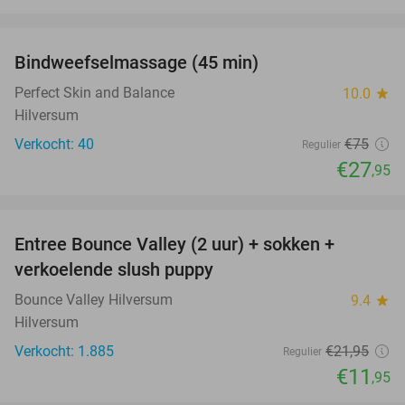
favorite_border
Bindweefselmassage (45 min)
63%
Perfect Skin and Balance
10.0
star
Hilversum
Verkocht: 40
€75
Regulier
€27
,95
favorite_border
Entree Bounce Valley (2 uur) + sokken +
46%
verkoelende slush puppy
Bounce Valley Hilversum
9.4
star
Hilversum
Verkocht: 1.885
€21
,95
Regulier
€11
,95