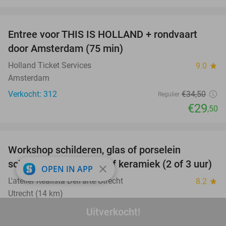
favorite_border
Entree voor THIS IS HOLLAND + rondvaart
14%
door Amsterdam (75 min)
Holland Ticket Services
9.0
star
Amsterdam
Verkocht: 312
€34
,50
Regulier
€29
,50
favorite_border
Workshop schilderen, glas of porselein
54%
schilderen, boetseren of keramiek (2 of 3 uur)
close
OPEN IN APP
L'atelier Realista Dell'arte Utrecht
8.2
star
Utrecht (14 km)
Verkocht: 512
€54
,50
Uitverkocht!
Regulier
€24
,95