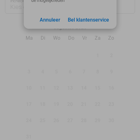
de mogelijkheden
Inchecken
Uitchecken
Kies datum
Kies datum
Annuleer
Bel klantenservice
augustus 2026
Ma
Di
Wo
Do
Vr
Za
Zo
1
2
3
4
5
6
7
8
9
10
11
12
13
14
15
16
17
18
19
20
21
22
23
24
25
26
27
28
29
30
31