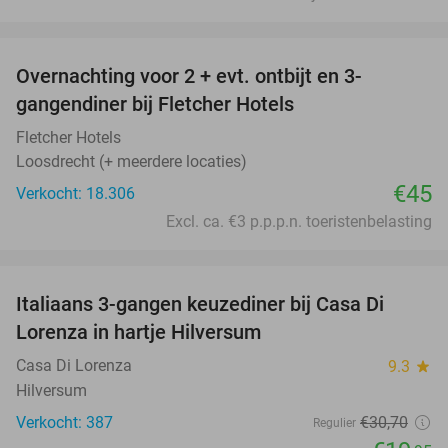
favorite_border
Overnachting voor 2 + evt. ontbijt en 3-
gangendiner bij Fletcher Hotels
Fletcher Hotels
Loosdrecht (+ meerdere locaties)
€45
Verkocht: 18.306
Excl. ca. €3 p.p.p.n. toeristenbelasting
favorite_border
Italiaans 3-gangen keuzediner bij Casa Di
35%
Lorenza in hartje Hilversum
Casa Di Lorenza
9.3
star
Hilversum
Verkocht: 387
€30
,70
Regulier