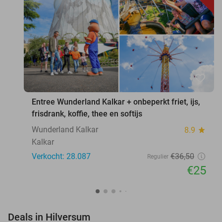
favorite_border
Entree Wunderland Kalkar + onbeperkt friet, ijs,
frisdrank, koffie, thee en softijs
Wunderland Kalkar
8.9
star
Kalkar
Verkocht: 28.087
€36
,50
Regulier
€25
favorite_border
Deals in Hilversum