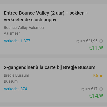
favorite_border
Entree Bounce Valley (2 uur) + sokken +
46%
verkoelende slush puppy
Bounce Valley Aalsmeer
Aalsmeer
Verkocht: 1.377
€21
,95
Regulier
€11
,95
favorite_border
2-gangendiner à la carte bij Bregje Bussum
12%
Bregje Bussum
9.6
star
Bussum
Verkocht: 874
€17
Regulier
€14
,95
favorite_border