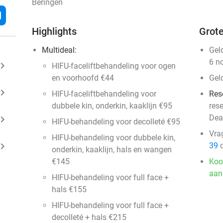
Beringen
l
Highlights
Grote
Multideal:
Gel
6 n
ard_arrow_right
HIFU-faceliftbehandeling voor ogen
en voorhoofd €44
Gel
ard_arrow_right
HIFU-faceliftbehandeling voor
Res
dubbele kin, onderkin, kaaklijn €95
res
Dea
ard_arrow_right
HIFU-behandeling voor decolleté €95
Vra
HIFU-behandeling voor dubbele kin,
ard_arrow_right
39
o
onderkin, kaaklijn, hals en wangen
€145
Koo
aan
HIFU-behandeling voor full face +
hals €155
HIFU-behandeling voor full face +
decolleté + hals €215