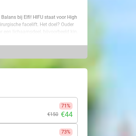
Balans bij Elfi! HIFU staat voor High
irurgische facelift. Het doel? Ouder
 een lichaamsdeel, bijvoorbeeld kin,
iervoor maakt je lichaam collageen
fillers niet zien zitten!
mbineert cold plasma,
sieve gezichtsbehandeling die werkt
fijne lijntjes, verslapping, een vale
taat onnatuurlijk oogt. Tijdens de
d plasma de huid ondersteunt bij
uleert een bindweefselmassage de
 masker, serum en radiofrequentie.
71%
zonde glow!
€44
€150
73%