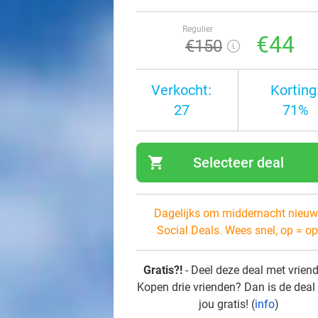
Regulier
€44
€150
Verkocht:
Korting
27
71%
shopping_cart
Selecteer deal
navi
Dagelijks om middernacht nieuw
Social Deals. Wees snel, op = op
Gratis?!
- Deel deze deal met vrien
Kopen drie vrienden? Dan is de deal
jou gratis! (
info
)