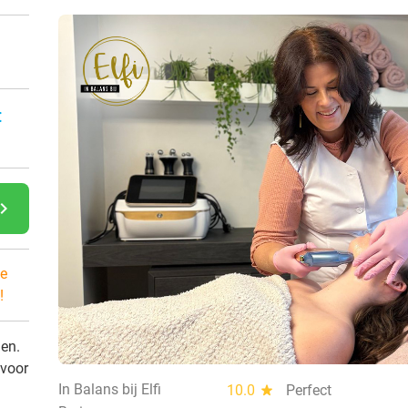
:
gate_next
e
!
den.
 voor
In Balans bij Elfi
10.0
star
Perfect