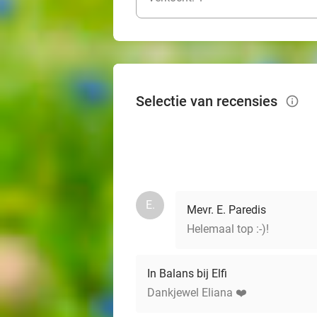
Selectie van recensies
info_outlined
E.
Mevr. E. Paredis
Helemaal top :-)!
In Balans bij Elfi
Dankjewel Eliana ❤️