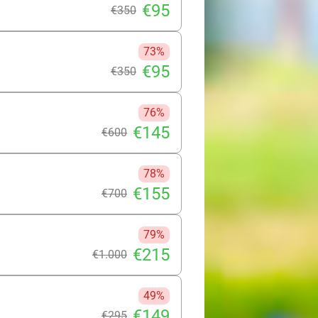
€95
€350
73%
€95
€350
76%
€145
€600
78%
€155
€700
79%
€215
€1.000
49%
€149
€295