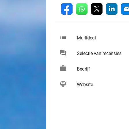
whatsapp
linkedin
fb
mai
list
keybo
Multideal
chat
keybo
Selectie van recensies
work
keybo
Bedrijf
language
keybo
Website