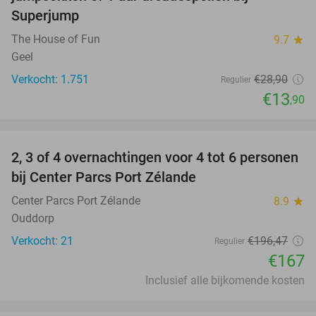
Superjump
The House of Fun
9.7
star
Geel
Verkocht: 1.751
€28
,90
Regulier
€13
,90
favorite_border
2, 3 of 4 overnachtingen voor 4 tot 6 personen
15%
bij Center Parcs Port Zélande
Center Parcs Port Zélande
8.9
star
Ouddorp
Verkocht: 21
€196
,47
Regulier
€167
Inclusief alle bijkomende kosten
favorite_border