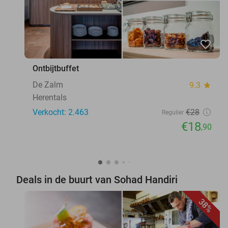
favorite_border
Ontbijtbuffet
De Zalm
9.3
star
Herentals
Verkocht: 2.463
€28
Regulier
€18
,90
Deals in de buurt van Sohad Handiri
38%