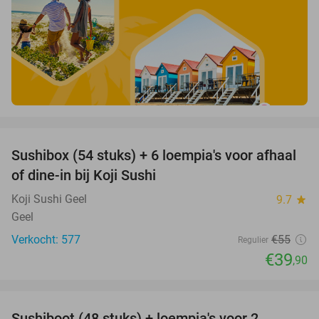
favorite_border
Sushibox (54 stuks) + 6 loempia's voor afhaal
27%
of dine-in bij Koji Sushi
Koji Sushi Geel
9.7
star
Geel
Verkocht: 577
€55
Regulier
€39
,90
favorite_border
Sushiboot (48 stuks) + loempia's voor 2