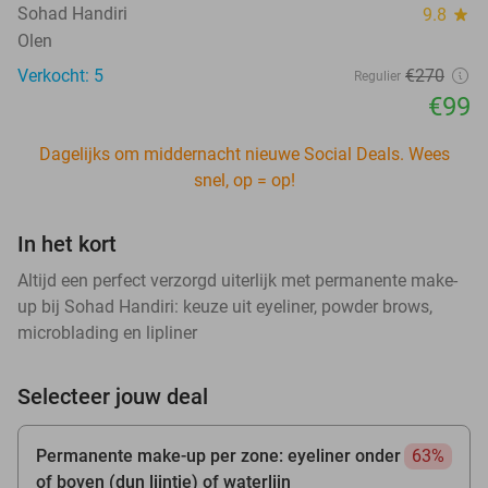
Sohad Handiri
9.8
star
Olen
Verkocht: 5
€270
Regulier
€99
Dagelijks om middernacht nieuwe Social Deals. Wees
snel, op = op!
In het kort
Altijd een perfect verzorgd uiterlijk met permanente make-
up bij Sohad Handiri: keuze uit eyeliner, powder brows,
microblading en lipliner
Selecteer jouw deal
Permanente make-up per zone: eyeliner onder
63%
of boven (dun lijntje) of waterlijn