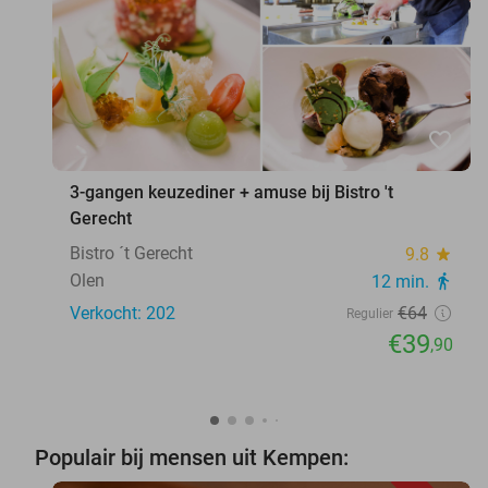
favorite_border
3-gangen keuzediner + amuse bij Bistro 't
Gerecht
Bistro ´t Gerecht
9.8
star
Olen
12 min.
directions_walk
Verkocht: 202
€64
Regulier
€39
,90
Populair bij mensen uit Kempen: