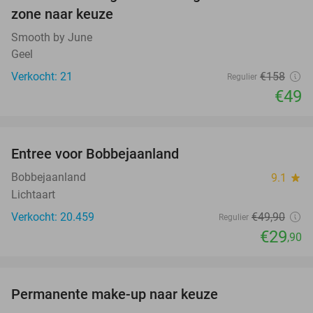
zone naar keuze
Smooth by June
Geel
Verkocht: 21
€158
Regulier
€49
favorite_border
Entree voor Bobbejaanland
40%
Bobbejaanland
9.1
star
Lichtaart
Verkocht: 20.459
€49
,90
Regulier
€29
,90
favorite_border
Permanente make-up naar keuze
32%