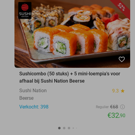
52%
favorite_border
Sushicombo (50 stuks) + 5 mini-loempia's voor
afhaal bij Sushi Nation Beerse
Sushi Nation
9.3
star
Beerse
Verkocht: 398
€68
Regulier
€32
,90