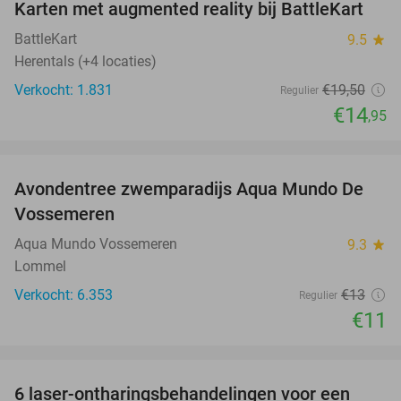
Karten met augmented reality bij BattleKart
23%
BattleKart
9.5
star
Herentals (+4 locaties)
Verkocht: 1.831
€19
,50
Regulier
€14
,95
favorite_border
Avondentree zwemparadijs Aqua Mundo De
15%
Vossemeren
Aqua Mundo Vossemeren
9.3
star
Lommel
Verkocht: 6.353
€13
Regulier
€11
favorite_border
6 laser-ontharingsbehandelingen voor een
69%