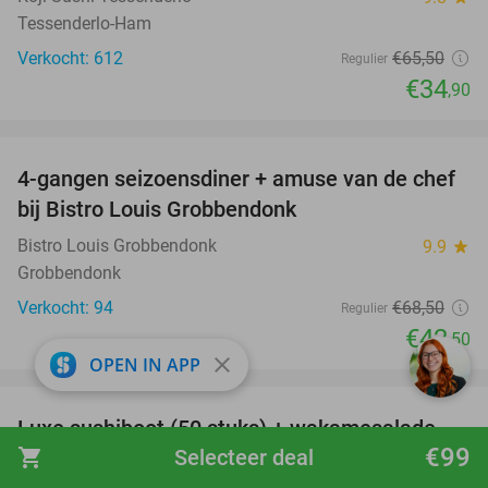
Tessenderlo-Ham
Verkocht: 612
€65
,50
Regulier
€34
,90
favorite_border
4-gangen seizoensdiner + amuse van de chef
38%
bij Bistro Louis Grobbendonk
Bistro Louis Grobbendonk
9.9
star
Grobbendonk
Verkocht: 94
€68
,50
Regulier
€42
,50
close
OPEN IN APP
favorite_border
Luxe sushiboot (50 stuks) + wakamesalade
55%
€99
shopping_cart
Selecteer deal
voor 2 personen voor afhaal bij Nigiri Sushi