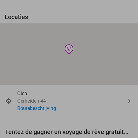
Locaties
wellness
Olen
Gerheiden 44
Routebeschrijving
Tentez de gagner un voyage de rêve gratuit d'une valeur de 3.000 € !