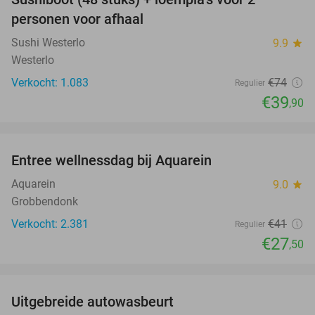
46%
personen voor afhaal
Sushi Westerlo
9.9
star
Westerlo
Verkocht: 1.083
€74
Regulier
€39
,90
favorite_border
Entree wellnessdag bij Aquarein
33%
Aquarein
9.0
star
Grobbendonk
Verkocht: 2.381
€41
Regulier
€27
,50
favorite_border
Uitgebreide autowasbeurt
39%