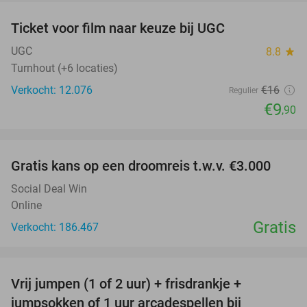
Ticket voor film naar keuze bij UGC
38%
UGC
8.8
star
Turnhout (+6 locaties)
Verkocht: 12.076
€16
Regulier
€9
,90
favorite_border
Gratis kans op een droomreis t.w.v. €3.000
Social Deal Win
Online
Gratis
Verkocht: 186.467
favorite_border
Vrij jumpen (1 of 2 uur) + frisdrankje +
52%
jumpsokken of 1 uur arcadespellen bij