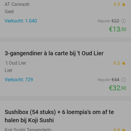
AT Carwash
9.9
star
Geel
Verkocht: 1.040
€22
Regulier
€13
,50
favorite_border
3-gangendiner à la carte bij 't Oud Lier
25%
´t Oud Lier
9.5
star
Lier
Verkocht: 729
€44
Regulier
€32
,90
favorite_border
Sushibox (54 stuks) + 6 loempia's om af te
47%
halen bij Koji Sushi
Koji Sushi Tessenderlo
9.8
star