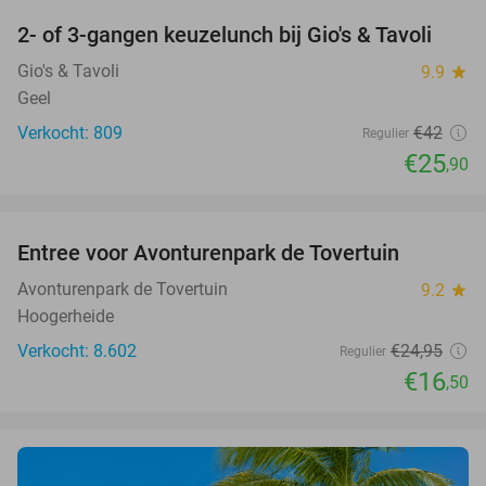
2- of 3-gangen keuzelunch bij Gio's & Tavoli
38%
Gio's & Tavoli
9.9
star
Geel
Verkocht: 809
€42
Regulier
€25
,90
favorite_border
Entree voor Avonturenpark de Tovertuin
34%
Avonturenpark de Tovertuin
9.2
star
Hoogerheide
Verkocht: 8.602
€24
,95
Regulier
€16
,50