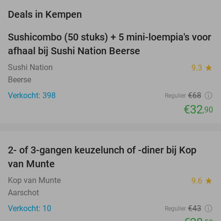
favorite_border
Deals in Kempen
Sushicombo (50 stuks) + 5 mini-loempia's voor
52%
afhaal bij Sushi Nation Beerse
Sushi Nation
9.3
star
Beerse
Verkocht: 398
€68
Regulier
€32
,90
favorite_border
2- of 3-gangen keuzelunch of -diner bij Kop
34%
NEW
van Munte
TODAY
Kop van Munte
9.6
star
Aarschot
Verkocht: 10
€43
Regulier