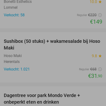
Bonetti Esthetics
10.0
star
Lommel
Verkocht: 58
€220
Regulier
€149
favorite_border
Sushibox (50 stuks) + wakamesalade bij Hoso
53%
Maki
Hoso Maki
9.8
star
Herentals
Verkocht: 1.021
€68
Regulier
€31
,90
favorite_border
Dagentree voor park Mondo Verde +
25%
onbeperkt eten en drinken