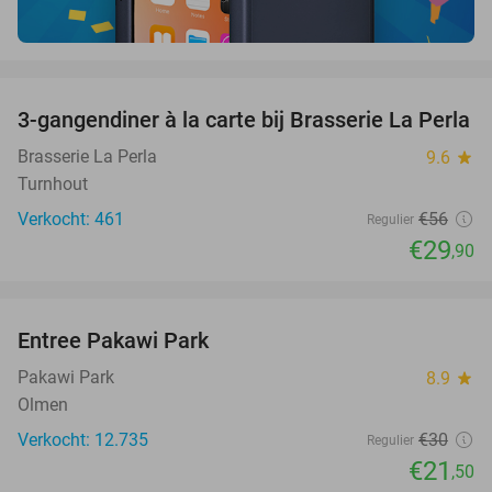
favorite_border
3-gangendiner à la carte bij Brasserie La Perla
47%
Brasserie La Perla
9.6
star
Turnhout
Verkocht: 461
€56
Regulier
€29
,90
favorite_border
Entree Pakawi Park
28%
Pakawi Park
8.9
star
Olmen
Verkocht: 12.735
€30
Regulier
€21
,50