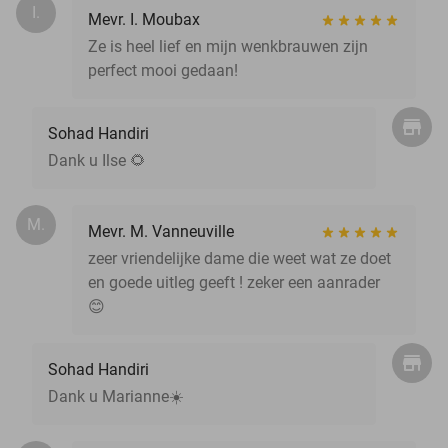
I.
Mevr. I. Moubax
Ze is heel lief en mijn wenkbrauwen zijn
perfect mooi gedaan!
Sohad Handiri
Dank u Ilse 🌻
M.
Mevr. M. Vanneuville
zeer vriendelijke dame die weet wat ze doet
en goede uitleg geeft ! zeker een aanrader
😊
Sohad Handiri
Dank u Marianne☀️