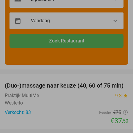
Zoek Restaurant
favorite_border
(Duo-)massage naar keuze (40, 60 of 75 min)
50%
Praktijk MultiMe
9.3
star
Westerlo
Verkocht: 83
€75
Regulier
€37
,50
favorite_border