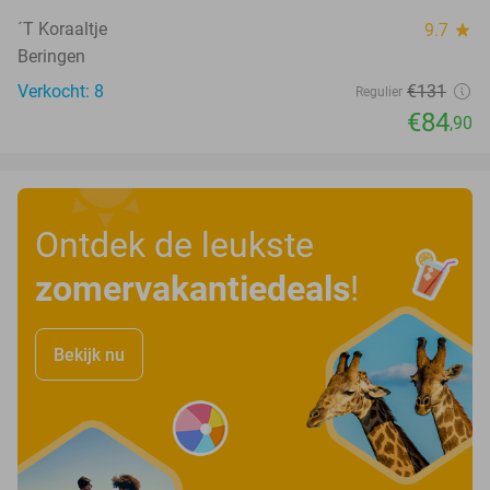
´T Koraaltje
9.7
star
Beringen
Verkocht: 8
€131
Regulier
€84
,90
Ontdek de leukste
zomervakantiedeals
!
Bekijk nu