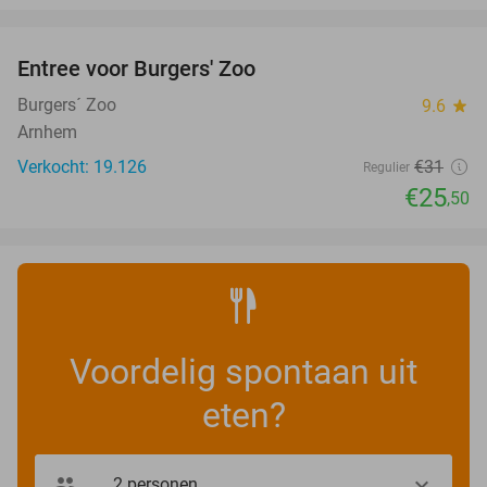
favorite_border
Entree voor Burgers' Zoo
18%
Burgers´ Zoo
9.6
star
Arnhem
Verkocht: 19.126
€31
Regulier
€25
,50
Voordelig spontaan uit
eten?