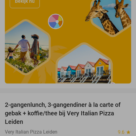
Bekijk nu
favorite_border
2-gangenlunch, 3-gangendiner à la carte of
38%
gebak + koffie/thee bij Very Italian Pizza
Leiden
Very Italian Pizza Leiden
9.6
star