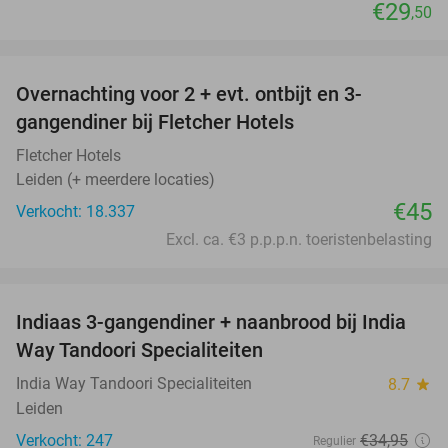
€29
,50
favorite_border
Overnachting voor 2 + evt. ontbijt en 3-
gangendiner bij Fletcher Hotels
Fletcher Hotels
Leiden (+ meerdere locaties)
€45
Verkocht: 18.337
Excl. ca. €3 p.p.p.n. toeristenbelasting
favorite_border
Indiaas 3-gangendiner + naanbrood bij India
40%
Way Tandoori Specialiteiten
India Way Tandoori Specialiteiten
8.7
star
Leiden
Verkocht: 247
€34
,95
Regulier