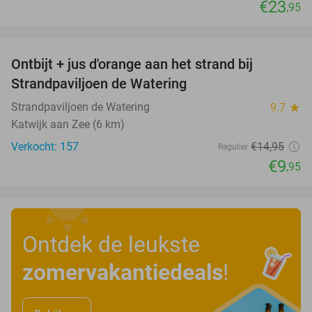
€23
,95
favorite_border
Ontbijt + jus d'orange aan het strand bij
33%
Strandpaviljoen de Watering
Strandpaviljoen de Watering
9.7
star
Katwijk aan Zee (6 km)
Verkocht: 157
€14
,95
Regulier
€9
,95
Ontdek de leukste
zomervakantiedeals
!