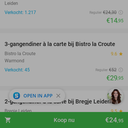
Leiden
Verkocht: 1.217
€24
,30
Regulier
€14
,95
favorite_border
3-gangendiner à la carte bij Bistro la Croute
42%
Bistro la Croute
9.6
star
Warmond
Verkocht: 45
€52
Regulier
€29
,95
favorite_border
close
OPEN IN APP
2-gangendiner à la carte bij Bregje Leiden
12%
Bregje Leiden
9.5
star
Leiden
€24
shopping_cart
Koop nu
,95
Verkocht: 712
€17
Regulier