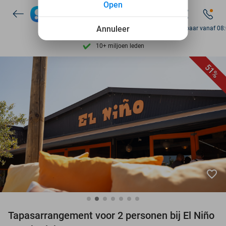
Open
7 dagen per week beschikbaar
10+ miljoen leden
Annuleer
Bereikbaar vanaf 08
9,4
op basis van
206.262 reviews
Ontdek 15.000+ deals
51%
7 dagen per week beschikbaar
10+ miljoen leden
favorite_border
Tapasarrangement voor 2 personen bij El Niño