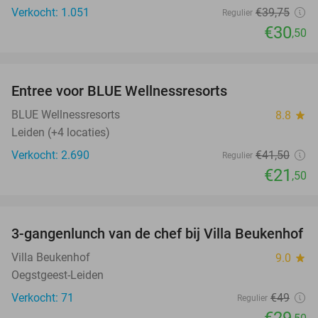
Verkocht: 1.051
€39
,75
Regulier
€30
,50
favorite_border
Entree voor BLUE Wellnessresorts
48%
BLUE Wellnessresorts
8.8
star
Leiden (+4 locaties)
Verkocht: 2.690
€41
,50
Regulier
€21
,50
favorite_border
3-gangenlunch van de chef bij Villa Beukenhof
40%
Villa Beukenhof
9.0
star
Oegstgeest-Leiden
Verkocht: 71
€49
Regulier
€29