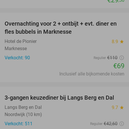
,50
favorite_border
Overnachting voor 2 + ontbijt + evt. diner en
37%
fles bubbels in Marknesse
Hotel de Pionier
8.9
star
Marknesse
Verkocht: 90
€110
Regulier
€69
Inclusief alle bijkomende kosten
favorite_border
3-gangen keuzediner bij Langs Berg en Dal
44%
Langs Berg en Dal
9.7
star
Noordwijk (10 km)
Verkocht: 511
€42
,60
Regulier