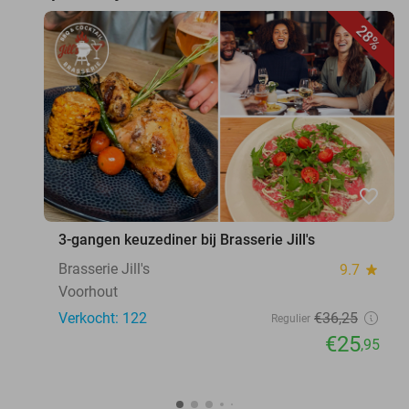
28%
favorite_border
3-gangen keuzediner bij Brasserie Jill's
Brasserie Jill's
9.7
star
Voorhout
Verkocht: 122
€36
,25
Regulier
€25
,95