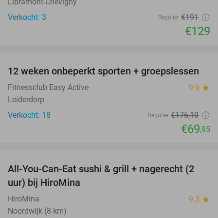
Libramont-Chevigny
Verkocht: 3
€191
Regulier
€129
favorite_border
12 weken onbeperkt sporten + groepslessen
60%
Fitnessclub Easy Active
9.9
star
Leiderdorp
Verkocht: 18
€176
,10
Regulier
€69
,95
favorite_border
All-You-Can-Eat sushi & grill + nagerecht (2
23%
uur) bij HiroMina
HiroMina
9.3
star
Noordwijk (8 km)