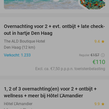
favorite_border
Overnachting voor 2 + evt. ontbijt + late check-
30%
out in hartje Den Haag
The ALD Boutique Hotel
9.4
star
Den Haag (12 km)
Verkocht: 1.233
€157
Regulier
€110
Excl. ca. €7,50 p.p.p.n. toeristenbelasting
favorite_border
1, 2 of 3 overnachting(en) voor 2 + ontbijt +
32%
NEW
wellness + meer bij Hôtel L'Amandier
TODAY
Hôtel L'Amandier
9.9
star