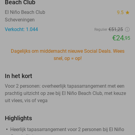
Beach Club
El Niño Beach Club
9.5
star
Scheveningen
Verkocht: 1.044
€51
,25
Regulier
€24
,95
Dagelijks om middernacht nieuwe Social Deals. Wees
snel, op = op!
In het kort
Voor 2 personen: overheerlijk tapasarrangement met een
prachtig uitzicht op zee bij El Niño Beach Club, met keuze
uit vlees, vis of vega
Highlights
Heerlijk tapasarrangement voor 2 personen bij El Niño