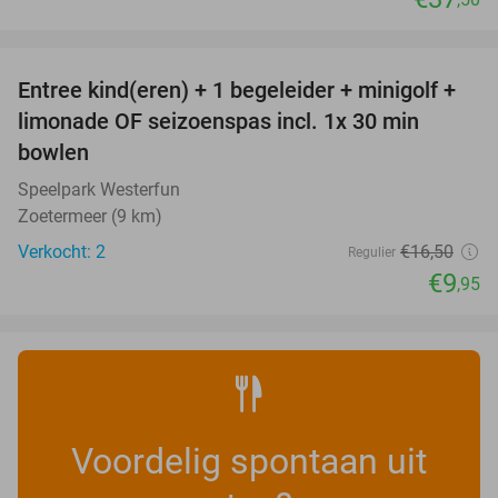
favorite_border
Entree kind(eren) + 1 begeleider + minigolf +
40%
NEW
limonade OF seizoenspas incl. 1x 30 min
TODAY
bowlen
Speelpark Westerfun
Zoetermeer (9 km)
Verkocht: 2
€16
,50
Regulier
€9
,95
Voordelig spontaan uit