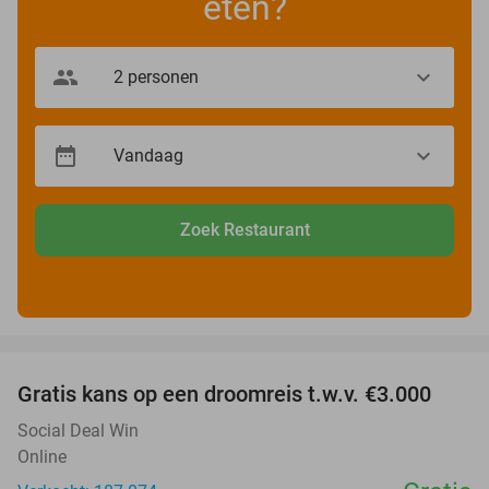
eten?
Zoek Restaurant
favorite_border
Gratis kans op een droomreis t.w.v. €3.000
Social Deal Win
Online