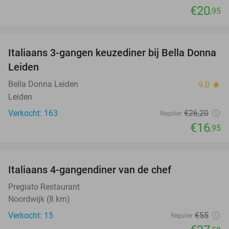
€20
,95
favorite_border
Italiaans 3-gangen keuzediner bij Bella Donna
35%
Leiden
Bella Donna Leiden
9.0
star
Leiden
Verkocht: 163
€26
,20
Regulier
€16
,95
favorite_border
Italiaans 4-gangendiner van de chef
32%
Pregiato Restaurant
Noordwijk (8 km)
Verkocht: 15
€55
Regulier