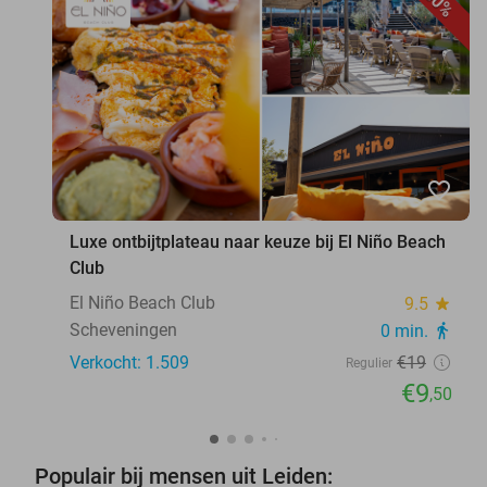
50%
favorite_border
Luxe ontbijtplateau naar keuze bij El Niño Beach
Club
El Niño Beach Club
9.5
star
Scheveningen
0 min.
directions_walk
Verkocht: 1.509
€19
Regulier
€9
,50
Populair bij mensen uit Leiden: