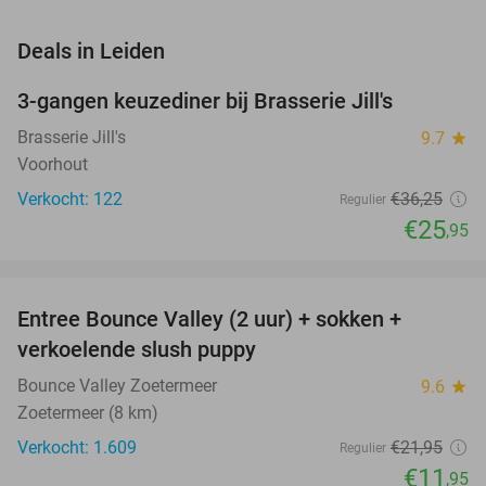
favorite_border
Deals in Leiden
3-gangen keuzediner bij Brasserie Jill's
28%
Brasserie Jill's
9.7
star
Voorhout
Verkocht: 122
€36
,25
Regulier
€25
,95
favorite_border
Entree Bounce Valley (2 uur) + sokken +
46%
verkoelende slush puppy
Bounce Valley Zoetermeer
9.6
star
Zoetermeer (8 km)
Verkocht: 1.609
€21
,95
Regulier
€11
,95