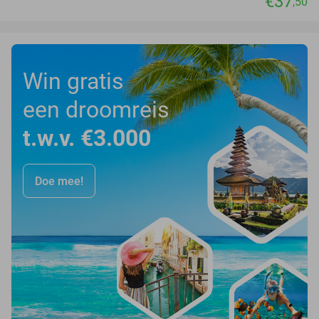
€37
,50
Win gratis
een droomreis
t.w.v. €3.000
Doe mee!