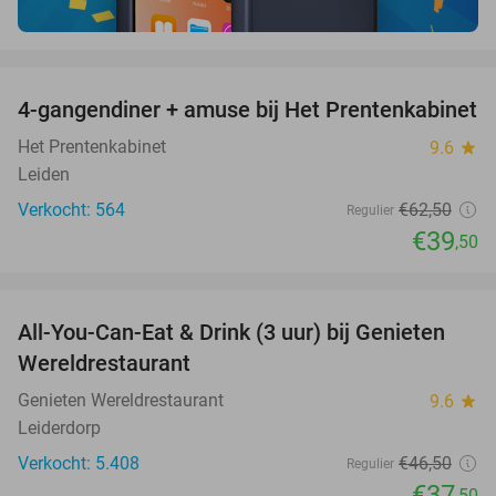
favorite_border
4-gangendiner + amuse bij Het Prentenkabinet
37%
Het Prentenkabinet
9.6
star
Leiden
Verkocht: 564
€62
,50
Regulier
€39
,50
favorite_border
All-You-Can-Eat & Drink (3 uur) bij Genieten
19%
Wereldrestaurant
Genieten Wereldrestaurant
9.6
star
Leiderdorp
Verkocht: 5.408
€46
,50
Regulier
€37
,50