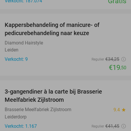
Gratis
Verkocht: 187.074
favorite_border
Kappersbehandeling of manicure- of
43%
pedicurebehandeling naar keuze
Diamond Hairstyle
Leiden
Verkocht: 9
€34
,25
Regulier
€19
,50
favorite_border
3-gangendiner à la carte bij Brasserie
29%
Meelfabriek Zijlstroom
Brasserie Meelfabriek Zijlstroom
9.4
star
Leiderdorp
Verkocht: 1.167
€41
,45
Regulier