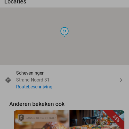
Locaties
food
Scheveningen
Strand Noord 31
Routebeschrijving
Anderen bekeken ook
44%