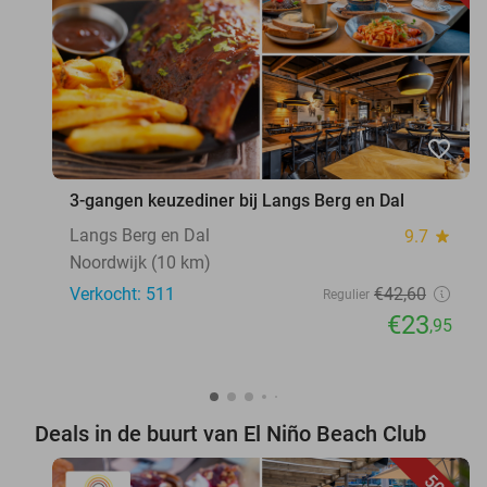
favorite_border
3-gangen keuzediner bij Langs Berg en Dal
Langs Berg en Dal
9.7
star
Noordwijk (10 km)
Verkocht: 511
€42
,60
Regulier
€23
,95
Deals in de buurt van El Niño Beach Club