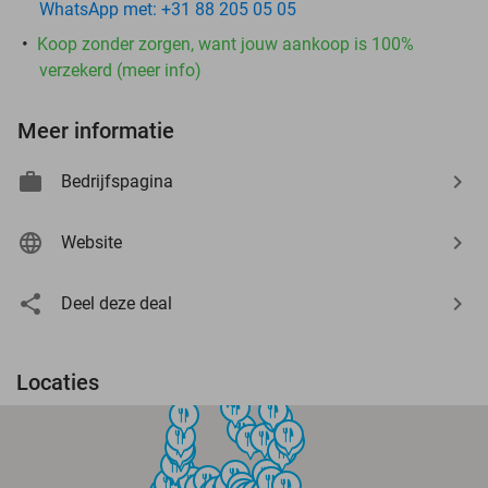
WhatsApp met: +31 88 205 05 05
Koop zonder zorgen, want jouw aankoop is 100%
verzekerd (meer info)
Meer informatie
Bedrijfspagina
Website
Deel deze deal
Locaties
food
food
food
food
food
food
food
food
food
food
food
food
food
food
food
food
food
food
food
food
food
food
food
food
food
food