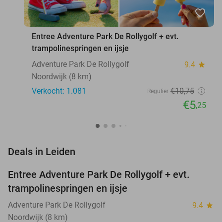
favorite_border
Entree Adventure Park De Rollygolf + evt.
trampolinespringen en ijsje
Adventure Park De Rollygolf
9.4
star
Noordwijk (8 km)
Verkocht: 1.081
€10
,75
Regulier
€5
,25
favorite_border
Deals in Leiden
Entree Adventure Park De Rollygolf + evt.
51%
trampolinespringen en ijsje
Adventure Park De Rollygolf
9.4
star
Noordwijk (8 km)