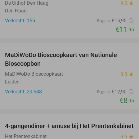
De Uithof Den Haag
9.0
star
Den Haag
Verkocht: 155
€15
,95
Regulier
€11
,95
favorite_border
MaDiWoDo Bioscoopkaart van Nationale
31%
Bioscoopbon
MaDiWoDo Bioscoopkaart
8.8
star
Leiden
Verkocht: 20.548
€12
,90
Regulier
€8
,95
favorite_border
4-gangendiner + amuse bij Het Prentenkabinet
37%
Het Prentenkabinet
9.6
star