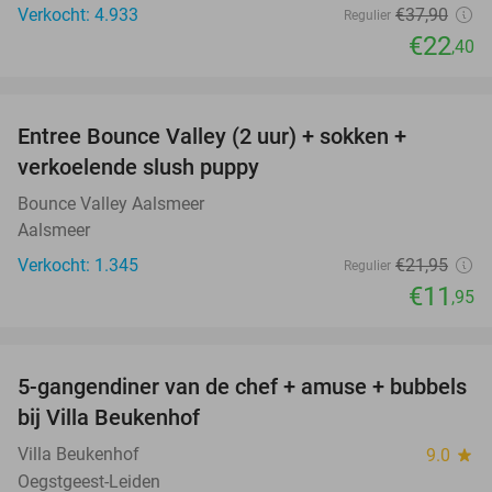
Verkocht: 4.933
€37
,90
Regulier
€22
,40
favorite_border
Entree Bounce Valley (2 uur) + sokken +
46%
verkoelende slush puppy
Bounce Valley Aalsmeer
Aalsmeer
Verkocht: 1.345
€21
,95
Regulier
€11
,95
favorite_border
5-gangendiner van de chef + amuse + bubbels
51%
bij Villa Beukenhof
Villa Beukenhof
9.0
star
Oegstgeest-Leiden