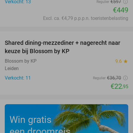
Verkocht: 13
€597
Regulier
€449
Excl. ca. €4,79 p.p.p.n. toeristenbelasting
favorite_border
Shared dining-mezzediner + nagerecht naar
37%
keuze bij Blossom by KP
Blossom by KP
9.6
star
Leiden
Verkocht: 11
€36
,70
Regulier
€22
,95
Win gratis
een droomreis