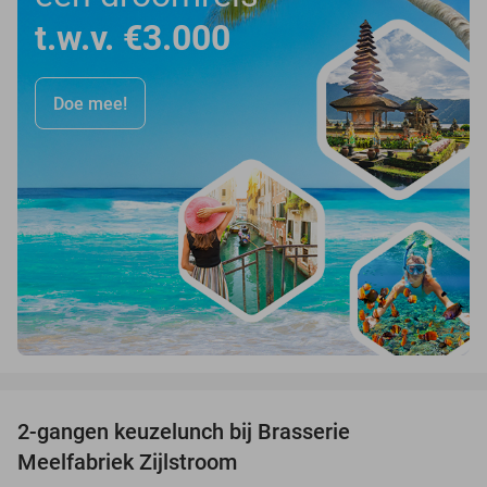
t.w.v. €3.000
Doe mee!
favorite_border
2-gangen keuzelunch bij Brasserie
35%
Meelfabriek Zijlstroom