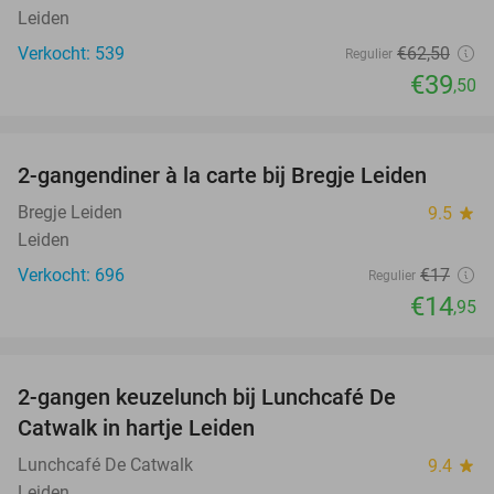
Leiden
Verkocht: 539
€62
,50
Regulier
€39
,50
favorite_border
2-gangendiner à la carte bij Bregje Leiden
12%
Bregje Leiden
9.5
star
Leiden
Verkocht: 696
€17
Regulier
€14
,95
favorite_border
2-gangen keuzelunch bij Lunchcafé De
36%
Catwalk in hartje Leiden
Lunchcafé De Catwalk
9.4
star
Leiden