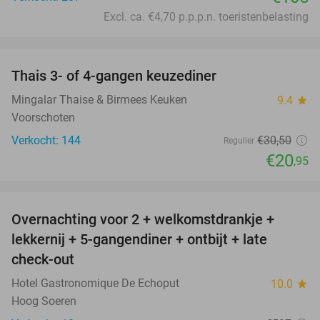
Excl. ca. €4,70 p.p.p.n. toeristenbelasting
favorite_border
Thais 3- of 4-gangen keuzediner
31%
Mingalar Thaise & Birmees Keuken
9.4
star
Voorschoten
Verkocht: 144
€30
,50
Regulier
€20
,95
favorite_border
Overnachting voor 2 + welkomstdrankje +
25%
lekkernij + 5-gangendiner + ontbijt + late
check-out
Hotel Gastronomique De Echoput
10.0
star
Hoog Soeren