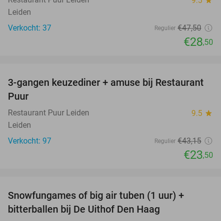
9.5
star
Leiden
Verkocht: 37
€47
,50
Regulier
€28
,50
favorite_border
3-gangen keuzediner + amuse bij Restaurant
46%
Puur
Restaurant Puur Leiden
9.5
star
Leiden
Verkocht: 97
€43
,15
Regulier
€23
,50
favorite_border
Snowfungames of big air tuben (1 uur) +
25%
bitterballen bij De Uithof Den Haag