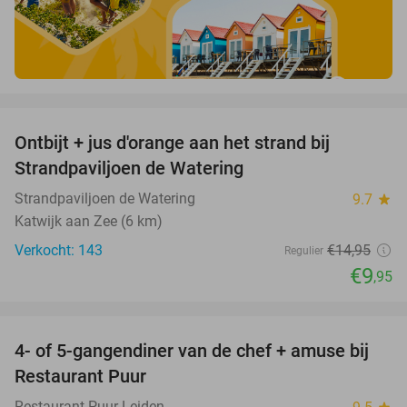
favorite_border
Ontbijt + jus d'orange aan het strand bij
33%
Strandpaviljoen de Watering
Strandpaviljoen de Watering
9.7
star
Katwijk aan Zee (6 km)
Verkocht: 143
€14
,95
Regulier
€9
,95
favorite_border
4- of 5-gangendiner van de chef + amuse bij
40%
Restaurant Puur
Restaurant Puur Leiden