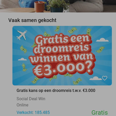
Vaak samen gekocht
favorite_border
Gratis kans op een droomreis t.w.v. €3.000
Social Deal Win
Online
Gratis
Verkocht: 185.485