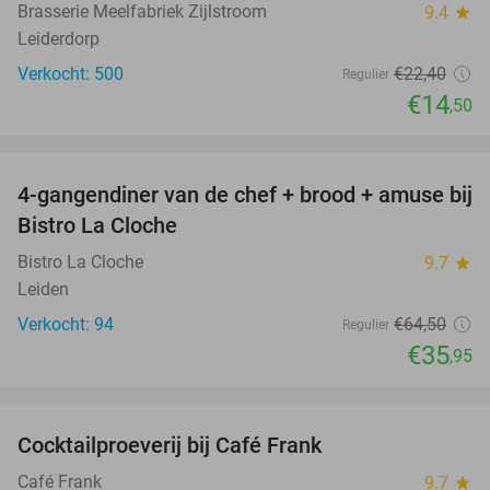
Brasserie Meelfabriek Zijlstroom
9.4
star
Leiderdorp
Verkocht: 500
€22
,40
Regulier
€14
,50
favorite_border
4-gangendiner van de chef + brood + amuse bij
44%
Bistro La Cloche
Bistro La Cloche
9.7
star
Leiden
Verkocht: 94
€64
,50
Regulier
€35
,95
favorite_border
Cocktailproeverij bij Café Frank
41%
Café Frank
9.7
star