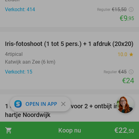
Verkocht: 414
€15
,50
Regulier
€9
,95
favorite_border
Iris-fotoshoot (1 tot 5 pers.) + 1 afdruk (20x20)
47%
4rtipical
10.0
star
Katwijk aan Zee (6 km)
Verkocht: 15
€45
Regulier
€24
favorite_border
close
OPEN IN APP
1 of 2 overnachting(en) voor 2 + ontbijt in
hartje Noordwijk
Two Brothers Noordwijk Beach Hotel
9.3
star
€22
shopping_cart
Koop nu
,50
Noordwijk (+1 locatie) (8 km)