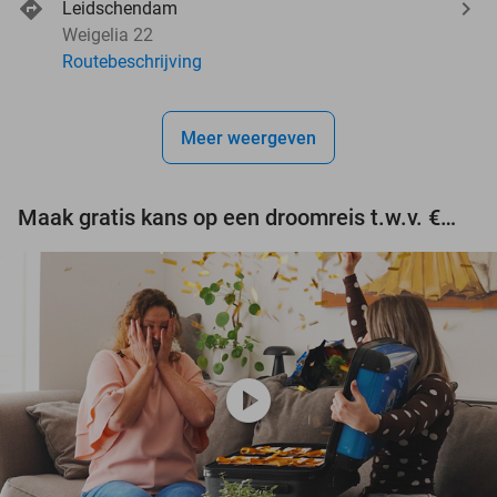
Leidschendam
Weigelia 22
Routebeschrijving
Meer weergeven
Maak gratis kans op een droomreis t.w.v. €3.000!
play_circle