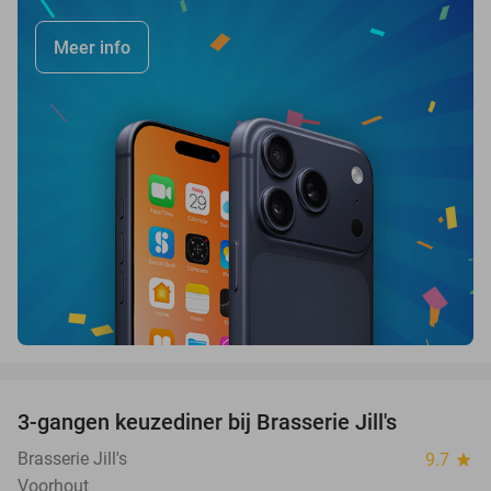
Meer info
favorite_border
3-gangen keuzediner bij Brasserie Jill's
28%
Brasserie Jill's
9.7
star
Voorhout