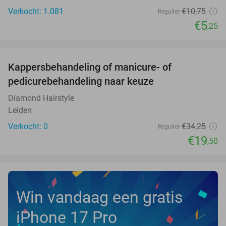
Verkocht: 1.081
€10
,75
Regulier
€5
,25
favorite_border
Kappersbehandeling of manicure- of
43%
NEW
pedicurebehandeling naar keuze
TODAY
Diamond Hairstyle
Leiden
Verkocht: 0
€34
,25
Regulier
€19
,50
Win vandaag een gratis
iPhone 17 Pro