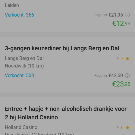
Leiden
Verkocht: 366
€21
,95
Regulier
€12
,95
favorite_border
3-gangen keuzediner bij Langs Berg en Dal
44%
Langs Berg en Dal
9.7
star
Noordwijk (10 km)
Verkocht: 503
€42
,60
Regulier
€23
,95
favorite_border
Entree + hapje + non-alcoholisch drankje voor
52%
2 bij Holland Casino
Holland Casino
9.6
star
Den Haag (+12 locaties) (12 km)