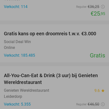
Verkocht: 114
€36
,25
Regulier
€25
,95
favorite_border
Gratis kans op een droomreis t.w.v. €3.000
Social Deal Win
Online
Gratis
Verkocht: 185.485
favorite_border
All-You-Can-Eat & Drink (3 uur) bij Genieten
19%
Wereldrestaurant
Genieten Wereldrestaurant
9.6
star
Leiderdorp
Verkocht: 5.355
€46
,50
Regulier