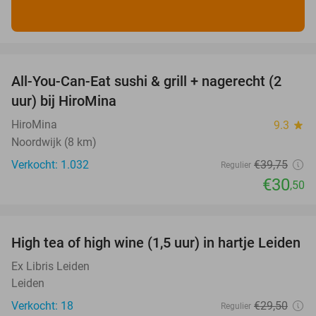
favorite_border
All-You-Can-Eat sushi & grill + nagerecht (2
23%
uur) bij HiroMina
HiroMina
9.3
star
Noordwijk (8 km)
Verkocht: 1.032
€39
,75
Regulier
€30
,50
favorite_border
High tea of high wine (1,5 uur) in hartje Leiden
34%
Ex Libris Leiden
Leiden
Verkocht: 18
€29
,50
Regulier