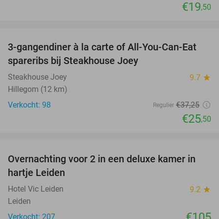
€19
,50
favorite_border
3-gangendiner à la carte of All-You-Can-Eat
32%
spareribs bij Steakhouse Joey
Steakhouse Joey
9.7
star
Hillegom (12 km)
Verkocht: 98
€37
,25
Regulier
€25
,50
favorite_border
Overnachting voor 2 in een deluxe kamer in
hartje Leiden
Hotel Vic Leiden
9.2
star
Leiden
€105
Verkocht: 207