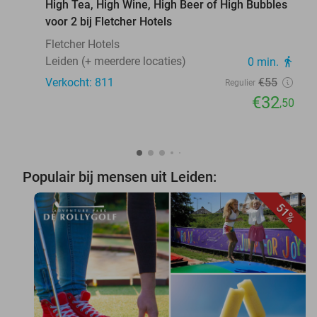
High Tea, High Wine, High Beer of High Bubbles
voor 2 bij Fletcher Hotels
Fletcher Hotels
Leiden (+ meerdere locaties)
0 min.
directions_walk
Verkocht: 811
€55
Regulier
€32
,50
Populair bij mensen uit Leiden:
51%