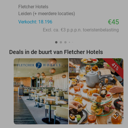
Fletcher Hotels
Leiden (+ meerdere locaties)
€45
Verkocht: 18.196
Excl. ca. €3 p.p.p.n. toeristenbelasting
Deals in de buurt van Fletcher Hotels
41%
favorite_border