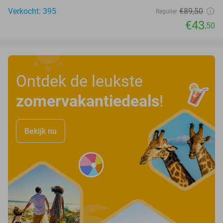
Verkocht: 395
€89
,50
Regulier
€43
,50
Ontdek de leukste
zomervakantiedeals
!
Bekijk nu