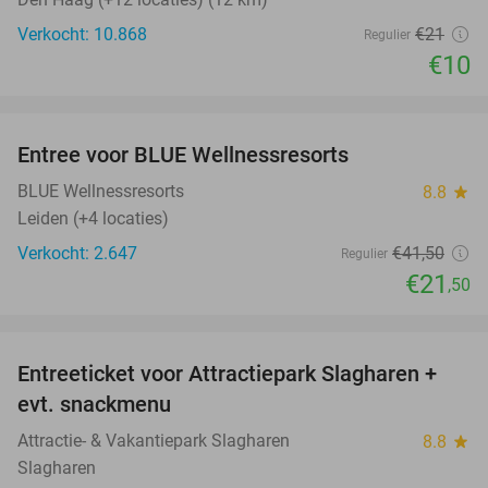
Verkocht: 10.868
€21
Regulier
€10
favorite_border
Entree voor BLUE Wellnessresorts
48%
BLUE Wellnessresorts
8.8
star
Leiden (+4 locaties)
Verkocht: 2.647
€41
,50
Regulier
€21
,50
favorite_border
Entreeticket voor Attractiepark Slagharen +
41%
evt. snackmenu
Attractie- & Vakantiepark Slagharen
8.8
star
Slagharen