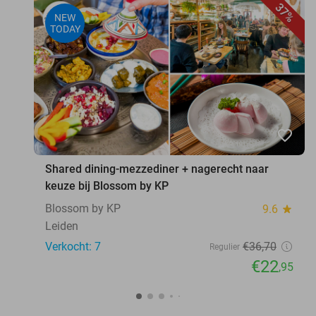
37%
NEW
TODAY
favorite_border
Shared dining-mezzediner + nagerecht naar
keuze bij Blossom by KP
Blossom by KP
9.6
star
Leiden
Verkocht: 7
€36
,70
Regulier
€22
,95