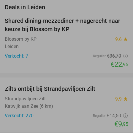
favorite_border
Deals in Leiden
Shared dining-mezzediner + nagerecht naar
37%
NEW
keuze bij Blossom by KP
TODAY
Blossom by KP
9.6
star
Leiden
Verkocht: 7
€36
,70
Regulier
€22
,95
favorite_border
Zilts ontbijt bij Strandpaviljoen Zilt
31%
Strandpaviljoen Zilt
9.9
star
Katwijk aan Zee (6 km)
Verkocht: 270
€14
,50
Regulier
€9
,95