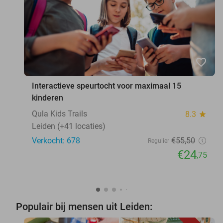
favorite_border
Interactieve speurtocht voor maximaal 15
kinderen
Qula Kids Trails
8.3
star
Leiden (+41 locaties)
Verkocht: 678
€55
,50
Regulier
€24
,75
Populair bij mensen uit Leiden: