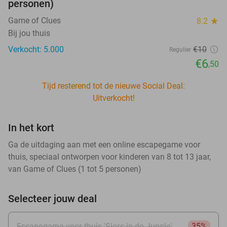
personen)
Game of Clues
8.2
star
Bij jou thuis
Verkocht: 5.000
€10
Regulier
€6
,50
Tijd resterend tot de nieuwe Social Deal:
Uitverkocht!
In het kort
Ga de uitdaging aan met een online escapegame voor
thuis, speciaal ontworpen voor kinderen van 8 tot 13 jaar,
van Game of Clues (1 tot 5 personen)
Selecteer jouw deal
Escapegame voor thuis 'Sjors in de Jungle'
35%