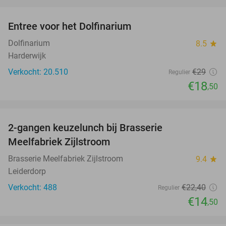
favorite_border
Entree voor het Dolfinarium
36%
Dolfinarium
8.5
star
Harderwijk
Verkocht: 20.510
€29
Regulier
€18
,50
favorite_border
2-gangen keuzelunch bij Brasserie
35%
Meelfabriek Zijlstroom
Brasserie Meelfabriek Zijlstroom
9.4
star
Leiderdorp
Verkocht: 488
€22
,40
Regulier
€14
,50
favorite_border