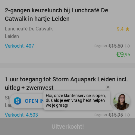
2-gangen keuzelunch bij Lunchcafé De
36%
Catwalk in hartje Leiden
Lunchcafé De Catwalk
9.4
star
Leiden
Verkocht: 407
€15
,50
Regulier
€9
,95
favorite_border
1 uur toegang tot Storm Aquapark Leiden incl.
38%
uitleg + zwemvest
Storm Aquapark Leiden
9.3
star
close
OPEN IN APP
Leidschendam
Verkocht: 4.503
€15
,95
Regulier
€9
,95
Uitverkocht!
favorite_border