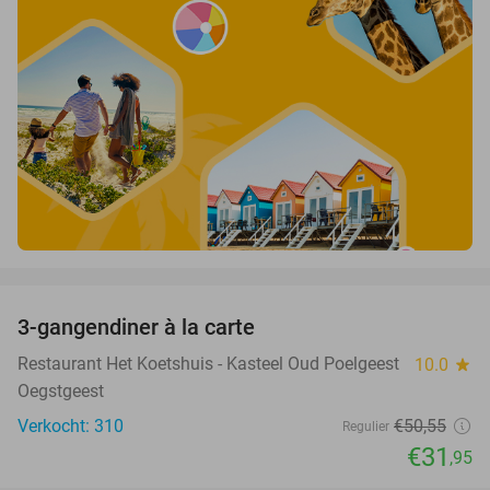
favorite_border
3-gangendiner à la carte
37%
Restaurant Het Koetshuis - Kasteel Oud Poelgeest
10.0
star
Oegstgeest
Verkocht: 310
€50
,55
Regulier
€31
,95