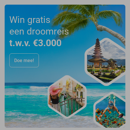
Win gratis
een droomreis
t.w.v. €3.000
Doe mee!