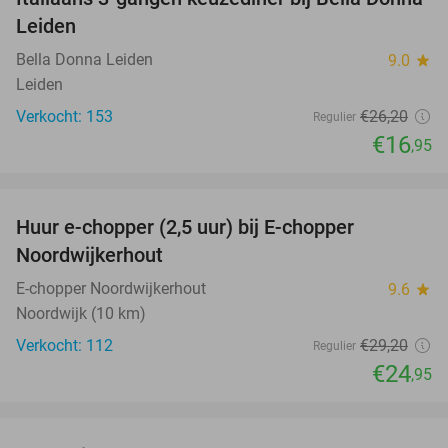
35%
Leiden
Bella Donna Leiden
9.0
star
Leiden
Verkocht: 153
€26
,20
Regulier
€16
,95
favorite_border
Huur e-chopper (2,5 uur) bij E-chopper
15%
Noordwijkerhout
E-chopper Noordwijkerhout
9.6
star
Noordwijk (10 km)
Verkocht: 112
€29
,20
Regulier
€24
,95
favorite_border