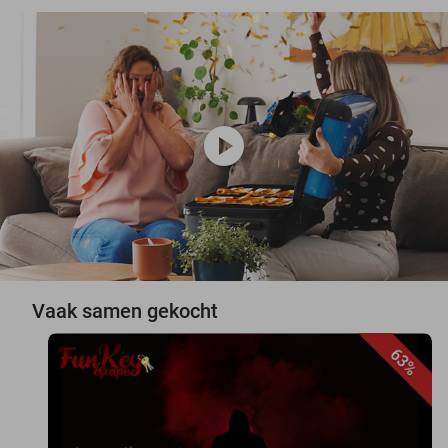
play_circle
Vaak samen gekocht
63%