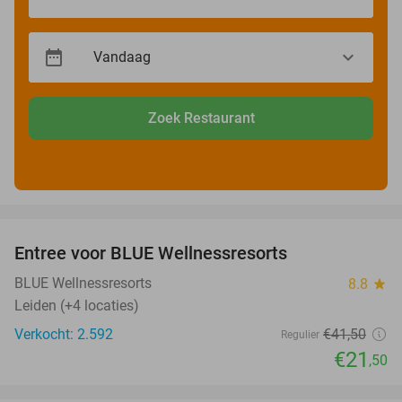
Zoek Restaurant
favorite_border
Entree voor BLUE Wellnessresorts
48%
BLUE Wellnessresorts
8.8
star
Leiden (+4 locaties)
Verkocht: 2.592
€41
,50
Regulier
€21
,50
favorite_border