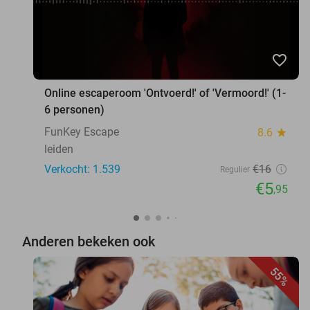
favorite_border
Online escaperoom 'Ontvoerd!' of 'Vermoord!' (1-
6 personen)
FunKey Escape
8.6
star
leiden
Verkocht: 1.539
€16
Regulier
€5
,95
Anderen bekeken ook
55%