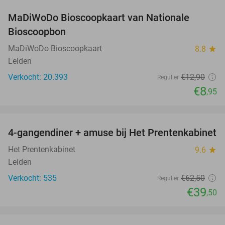
MaDiWoDo Bioscoopkaart van Nationale
31%
Bioscoopbon
MaDiWoDo Bioscoopkaart
8.8
star
Leiden
Verkocht: 20.393
€12
,90
Regulier
€8
,95
favorite_border
4-gangendiner + amuse bij Het Prentenkabinet
37%
Het Prentenkabinet
9.6
star
Leiden
Verkocht: 535
€62
,50
Regulier
€39
,50
favorite_border