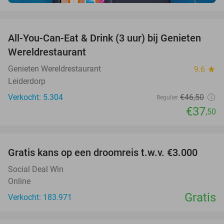
favorite_border
All-You-Can-Eat & Drink (3 uur) bij Genieten
19%
Wereldrestaurant
Genieten Wereldrestaurant
9.6
star
Leiderdorp
Verkocht: 5.304
€46
,50
Regulier
€37
,50
favorite_border
Gratis kans op een droomreis t.w.v. €3.000
Social Deal Win
Online
Gratis
Verkocht: 183.971
favorite_border