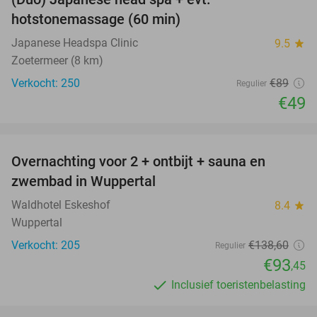
45%
hotstonemassage (60 min)
Japanese Headspa Clinic
9.5
star
Zoetermeer (8 km)
Verkocht: 250
€89
Regulier
€49
favorite_border
Overnachting voor 2 + ontbijt + sauna en
33%
zwembad in Wuppertal
Waldhotel Eskeshof
8.4
star
Wuppertal
Verkocht: 205
€138
,60
Regulier
€93
,45
Inclusief toeristenbelasting