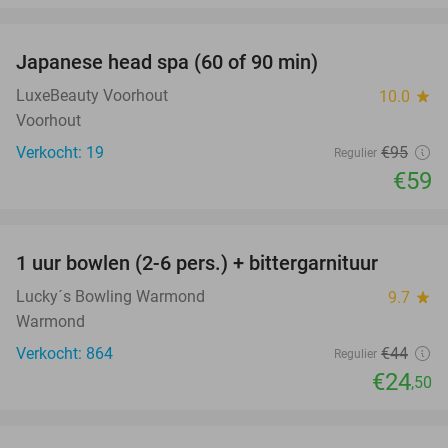
favorite_border
Japanese head spa (60 of 90 min)
38%
LuxeBeauty Voorhout
10.0
star
Voorhout
Verkocht: 19
€95
Regulier
€59
favorite_border
1 uur bowlen (2-6 pers.) + bittergarnituur
44%
Lucky´s Bowling Warmond
9.7
star
Warmond
Verkocht: 864
€44
Regulier
€24
,50
favorite_border