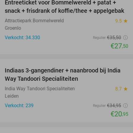
Entreeticket voor Bommelwereld + patat +
23%
snack + frisdrank of koffie/thee + appelgebak
Attractiepark Bommelwereld
9.5
star
Groenlo
Verkocht: 34.330
€35
,50
Regulier
€27
,50
favorite_border
Indiaas 3-gangendiner + naanbrood bij India
40%
Way Tandoori Specialiteiten
India Way Tandoori Specialiteiten
8.7
star
Leiden
Verkocht: 239
€34
,95
Regulier
€20
,95
favorite_border