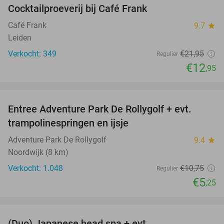
Cocktailproeverij bij Café Frank
41%
Café Frank
9.7
star
Leiden
Verkocht: 349
€21
,95
Regulier
€12
,95
favorite_border
Entree Adventure Park De Rollygolf + evt.
51%
trampolinespringen en ijsje
Adventure Park De Rollygolf
9.4
star
Noordwijk (8 km)
Verkocht: 1.048
€10
,75
Regulier
€5
,25
favorite_border
(Duo) Japanese head spa + evt.