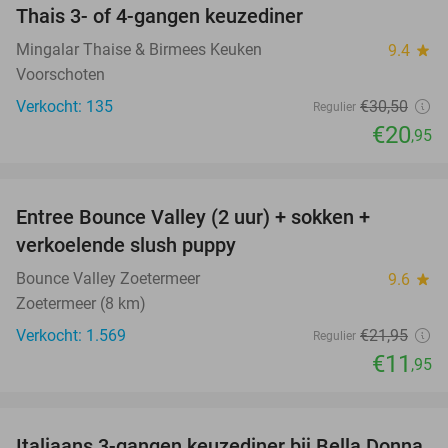
Thais 3- of 4-gangen keuzediner
31%
Mingalar Thaise & Birmees Keuken
9.4
star
Voorschoten
Verkocht: 135
€30
,50
Regulier
€20
,95
favorite_border
Entree Bounce Valley (2 uur) + sokken +
46%
verkoelende slush puppy
Bounce Valley Zoetermeer
9.6
star
Zoetermeer (8 km)
Verkocht: 1.569
€21
,95
Regulier
€11
,95
favorite_border
Italiaans 3-gangen keuzediner bij Bella Donna