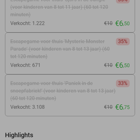
(voor kinderen van 8 tot 11 jaar) (60 tot 120
minuten)
€6
Verkocht: 1.222
€10
,50
Escapegame voor thuis 'Mysterie Monster
35%
Parade' (voor kinderen van 8 tot 13 jaar) (60
tot 120 minuten)
€6
Verkocht: 671
€10
,50
Escapegame voor thuis ‘Paniek in de
33%
snoepfabriek!’ (voor kinderen van 8 tot 13 jaar)
(60 tot 120 minuten)
€6
Verkocht: 3.108
€10
,75
Highlights