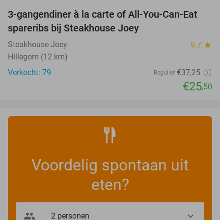
3-gangendiner à la carte of All-You-Can-Eat
32%
spareribs bij Steakhouse Joey
Steakhouse Joey
9.7
star
Hillegom (12 km)
Verkocht: 79
€37
,25
Regulier
€25
,50
Voordelig spontaan uit
eten?