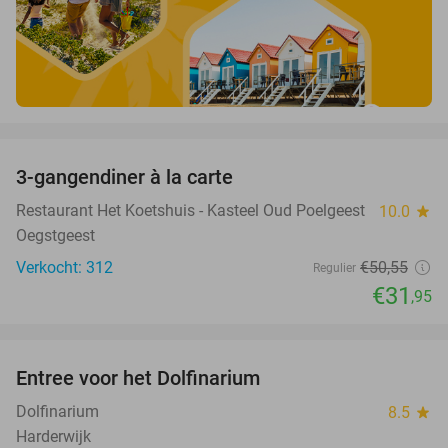
favorite_border
3-gangendiner à la carte
37%
Restaurant Het Koetshuis - Kasteel Oud Poelgeest
10.0
star
Oegstgeest
Verkocht: 312
€50
,55
Regulier
€31
,95
favorite_border
Entree voor het Dolfinarium
36%
Dolfinarium
8.5
star
Harderwijk