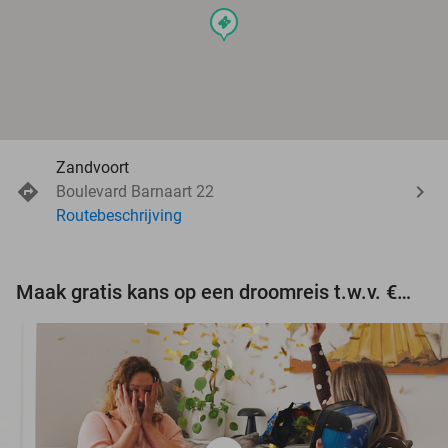
events
Zandvoort
Boulevard Barnaart 22
Routebeschrijving
Maak gratis kans op een droomreis t.w.v. €3.000!