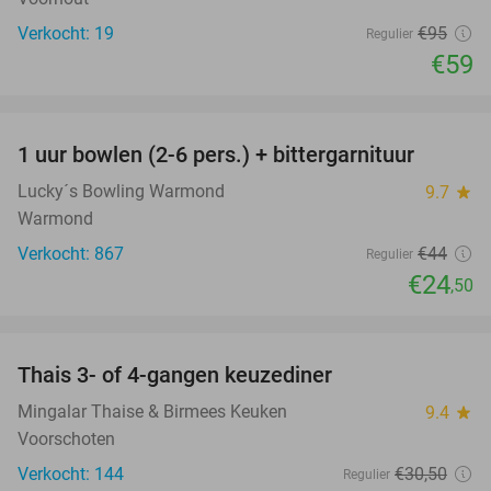
Verkocht: 19
€95
Regulier
€59
favorite_border
1 uur bowlen (2-6 pers.) + bittergarnituur
44%
Lucky´s Bowling Warmond
9.7
star
Warmond
Verkocht: 867
€44
Regulier
€24
,50
favorite_border
Thais 3- of 4-gangen keuzediner
31%
Mingalar Thaise & Birmees Keuken
9.4
star
Voorschoten
Verkocht: 144
€30
,50
Regulier