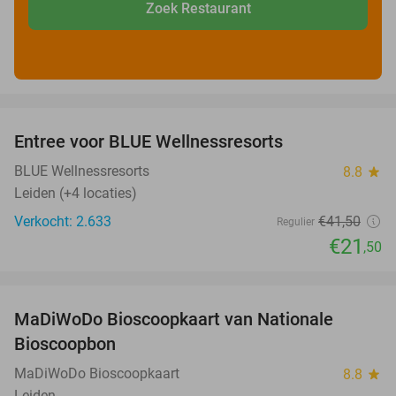
Zoek Restaurant
favorite_border
Entree voor BLUE Wellnessresorts
48%
BLUE Wellnessresorts
8.8
star
Leiden (+4 locaties)
Verkocht: 2.633
€41
,50
Regulier
€21
,50
favorite_border
MaDiWoDo Bioscoopkaart van Nationale
31%
Bioscoopbon
MaDiWoDo Bioscoopkaart
8.8
star
Leiden