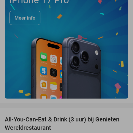
iPhone 17 Pro
Meer info
favorite_border
All-You-Can-Eat & Drink (3 uur) bij Genieten
19%
Wereldrestaurant