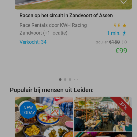
favorite_border
Racen op het circuit in Zandvoort of Assen
Race Rentals door KWH Racing
9.8
star
Zandvoort (+1 locatie)
1 min.
directions_walk
Verkocht: 34
€150
Regulier
€99
Populair bij mensen uit Leiden:
37%
NEW
TODAY