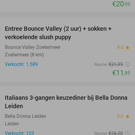
€20
,95
favorite_border
Entree Bounce Valley (2 uur) + sokken +
46%
verkoelende slush puppy
Bounce Valley Zoetermeer
9.6
star
Zoetermeer (8 km)
Verkocht: 1.589
€21
,95
Regulier
€11
,95
favorite_border
Italiaans 3-gangen keuzediner bij Bella Donna
35%
Leiden
Bella Donna Leiden
9.0
star
Leiden
Verkocht: 153
€26
,20
Regulier