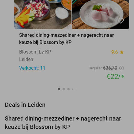
favorite_border
Shared dining-mezzediner + nagerecht naar
keuze bij Blossom by KP
Blossom by KP
9.6
star
Leiden
Verkocht: 11
€36
,70
Regulier
€22
,95
favorite_border
Deals in Leiden
Shared dining-mezzediner + nagerecht naar
37%
NEW
keuze bij Blossom by KP
TODAY