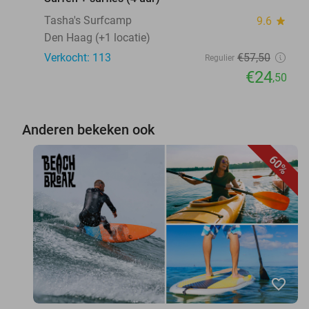
Tasha's Surfcamp
9.6
star
Den Haag (+1 locatie)
Verkocht: 113
€57
,50
Regulier
€24
,50
Anderen bekeken ook
60%
favorite_border