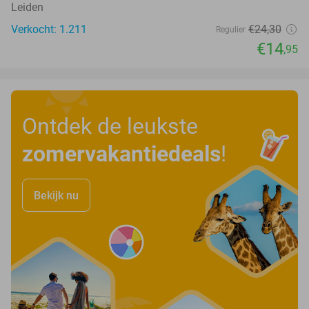
Leiden
Verkocht: 1.211
€24
,30
Regulier
€14
,95
Ontdek de leukste
zomervakantiedeals
!
Bekijk nu