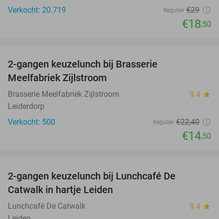
Verkocht: 20.719
€29
Regulier
€18
,50
favorite_border
2-gangen keuzelunch bij Brasserie
35%
Meelfabriek Zijlstroom
Brasserie Meelfabriek Zijlstroom
9.4
star
Leiderdorp
Verkocht: 500
€22
,40
Regulier
€14
,50
favorite_border
2-gangen keuzelunch bij Lunchcafé De
36%
Catwalk in hartje Leiden
Lunchcafé De Catwalk
9.4
star
Leiden