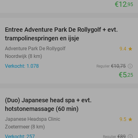
€12
,95
favorite_border
Entree Adventure Park De Rollygolf + evt.
51%
trampolinespringen en ijsje
Adventure Park De Rollygolf
9.4
star
Noordwijk (8 km)
Verkocht: 1.078
€10
,75
Regulier
€5
,25
favorite_border
(Duo) Japanese head spa + evt.
45%
hotstonemassage (60 min)
Japanese Headspa Clinic
9.5
star
Zoetermeer (8 km)
Verkocht: 257
€89
Regulier