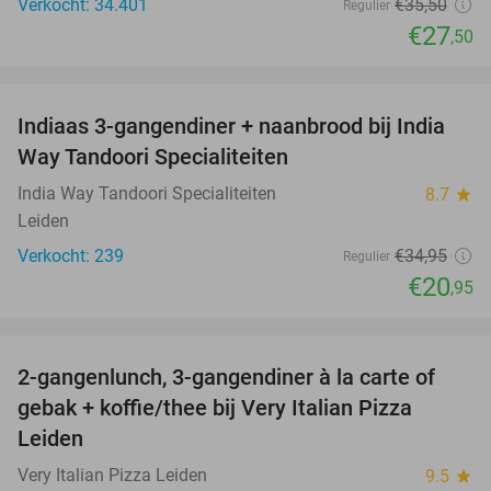
Verkocht: 34.401
€35
,50
Regulier
€27
,50
favorite_border
Indiaas 3-gangendiner + naanbrood bij India
40%
Way Tandoori Specialiteiten
India Way Tandoori Specialiteiten
8.7
star
Leiden
Verkocht: 239
€34
,95
Regulier
€20
,95
favorite_border
2-gangenlunch, 3-gangendiner à la carte of
38%
gebak + koffie/thee bij Very Italian Pizza
Leiden
Very Italian Pizza Leiden
9.5
star