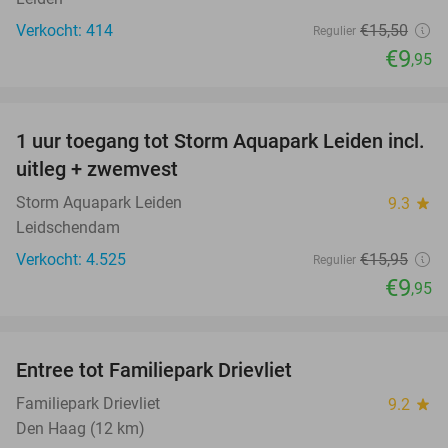
Verkocht: 414
€15
,50
Regulier
€9
,95
favorite_border
1 uur toegang tot Storm Aquapark Leiden incl.
38%
uitleg + zwemvest
Storm Aquapark Leiden
9.3
star
Leidschendam
Verkocht: 4.525
€15
,95
Regulier
€9
,95
favorite_border
Entree tot Familiepark Drievliet
21%
Familiepark Drievliet
9.2
star
Den Haag (12 km)