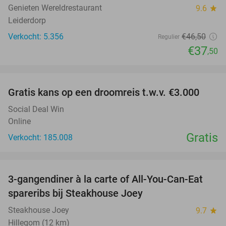
Genieten Wereldrestaurant
9.6
star
Leiderdorp
Verkocht: 5.356
€46
,50
Regulier
€37
,50
favorite_border
Gratis kans op een droomreis t.w.v. €3.000
Social Deal Win
Online
Gratis
Verkocht: 185.008
favorite_border
3-gangendiner à la carte of All-You-Can-Eat
32%
spareribs bij Steakhouse Joey
Steakhouse Joey
9.7
star
Hillegom (12 km)