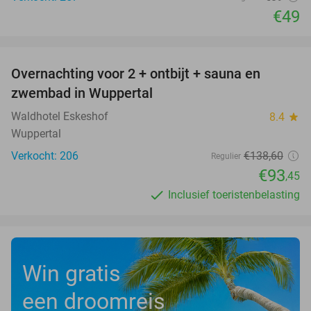
€49
favorite_border
Overnachting voor 2 + ontbijt + sauna en
33%
zwembad in Wuppertal
Waldhotel Eskeshof
8.4
star
Wuppertal
Verkocht: 206
€138
,60
Regulier
€93
,45
Inclusief toeristenbelasting
Win gratis
een droomreis