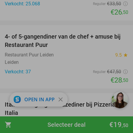
Verkocht: 25.068
€33
,50
Regulier
€26
,50
favorite_border
4- of 5-gangendiner van de chef + amuse bij
40%
Restaurant Puur
Restaurant Puur Leiden
9.5
star
Leiden
Verkocht: 37
€47
,50
Regulier
€28
,50
favorite_border
close
OPEN IN APP
Italiaans 3-gangen keuzediner bij Pizzeria
42%
Italia
Pizzeria Italia
9.0
star
€19
shopping_cart
Selecteer deal
,50
Noordwijk (8 km)