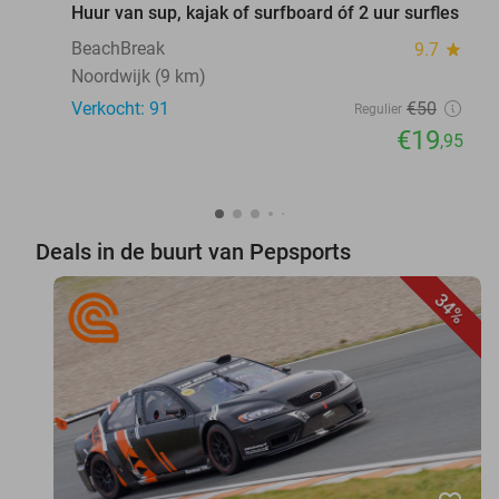
Huur van sup, kajak of surfboard óf 2 uur surfles
BeachBreak
9.7
star
Noordwijk (9 km)
Verkocht: 91
€50
Regulier
€19
,95
Deals in de buurt van Pepsports
34%