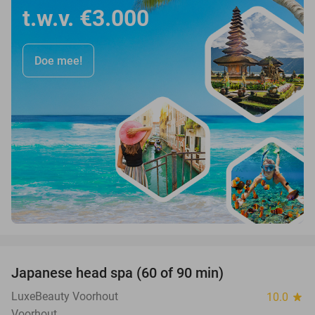
t.w.v. €3.000
Doe mee!
favorite_border
Japanese head spa (60 of 90 min)
38%
LuxeBeauty Voorhout
10.0
star
Voorhout