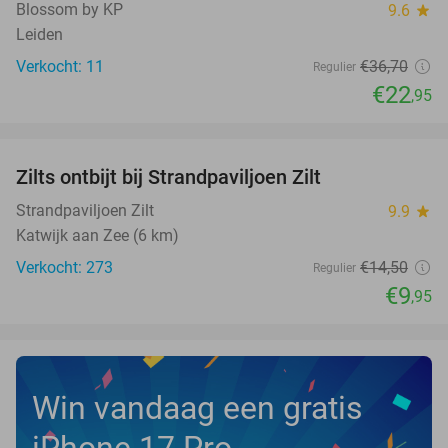
Blossom by KP
9.6
star
Leiden
Verkocht: 11
€36
,70
Regulier
€22
,95
favorite_border
Zilts ontbijt bij Strandpaviljoen Zilt
31%
Strandpaviljoen Zilt
9.9
star
Katwijk aan Zee (6 km)
Verkocht: 273
€14
,50
Regulier
€9
,95
Win vandaag een gratis