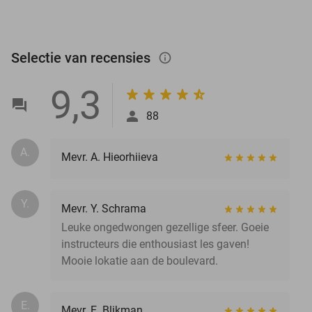
Selectie van recensies
info_outlined
9,3
88
A.
Mevr. A. Hieorhiieva
Y.
Mevr. Y. Schrama
Leuke ongedwongen gezellige sfeer. Goeie
instructeurs die enthousiast les gaven!
Mooie lokatie aan de boulevard.
E.
Mevr. E. Blikman