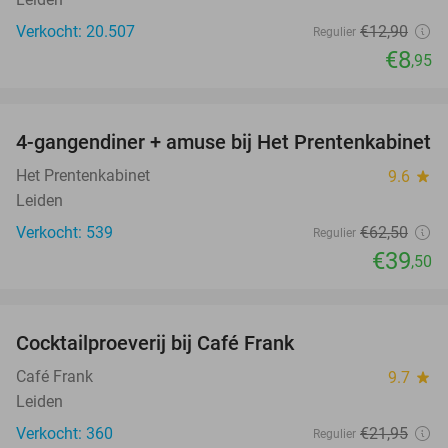
Verkocht: 20.507
€12
,90
Regulier
€8
,95
favorite_border
4-gangendiner + amuse bij Het Prentenkabinet
37%
Het Prentenkabinet
9.6
star
Leiden
Verkocht: 539
€62
,50
Regulier
€39
,50
favorite_border
Cocktailproeverij bij Café Frank
41%
Café Frank
9.7
star
Leiden
Verkocht: 360
€21
,95
Regulier