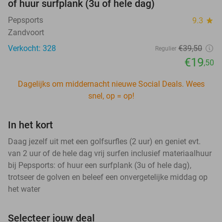
of huur surfplank (3u of hele dag)
Pepsports
9.3
star
Zandvoort
Verkocht: 328
€39
,50
Regulier
€19
,50
Dagelijks om middernacht nieuwe Social Deals. Wees
snel, op = op!
In het kort
Daag jezelf uit met een golfsurfles (2 uur) en geniet evt.
van 2 uur of de hele dag vrij surfen inclusief materiaalhuur
bij Pepsports: of huur een surfplank (3u of hele dag),
trotseer de golven en beleef een onvergetelijke middag op
het water
Selecteer jouw deal