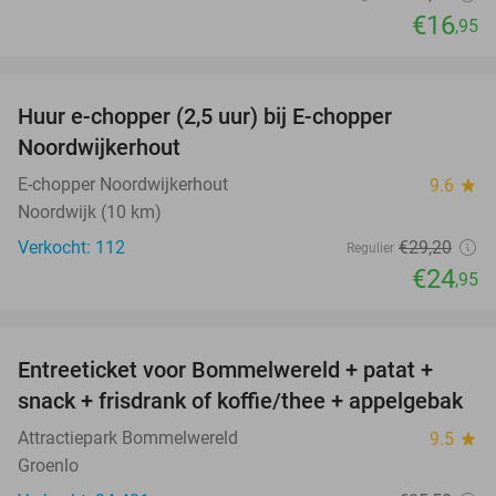
€16
,95
favorite_border
Huur e-chopper (2,5 uur) bij E-chopper
15%
Noordwijkerhout
E-chopper Noordwijkerhout
9.6
star
Noordwijk (10 km)
Verkocht: 112
€29
,20
Regulier
€24
,95
favorite_border
Entreeticket voor Bommelwereld + patat +
23%
snack + frisdrank of koffie/thee + appelgebak
Attractiepark Bommelwereld
9.5
star
Groenlo