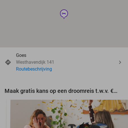
hotel
Goes
Westhavendijk 141
Routebeschrijving
Maak gratis kans op een droomreis t.w.v. €3.000!