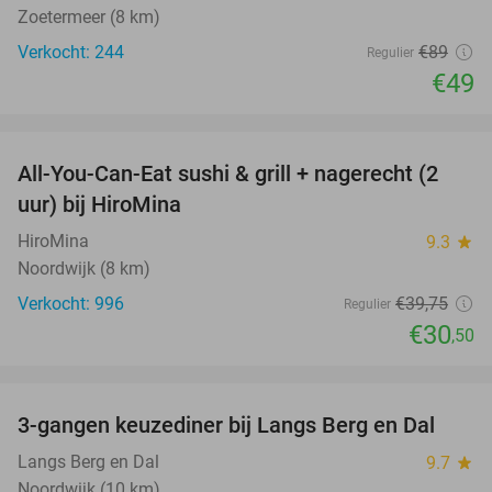
Zoetermeer (8 km)
Verkocht: 244
€89
Regulier
€49
favorite_border
All-You-Can-Eat sushi & grill + nagerecht (2
23%
uur) bij HiroMina
HiroMina
9.3
star
Noordwijk (8 km)
Verkocht: 996
€39
,75
Regulier
€30
,50
favorite_border
3-gangen keuzediner bij Langs Berg en Dal
44%
Langs Berg en Dal
9.7
star
Noordwijk (10 km)