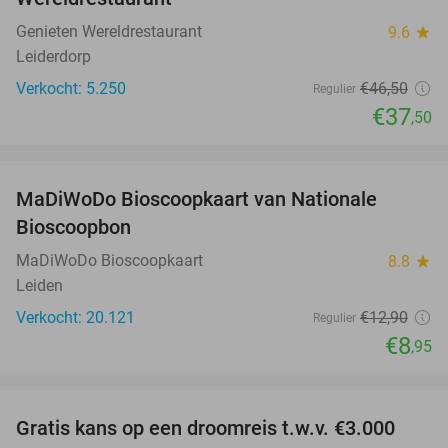
Genieten Wereldrestaurant
9.6
star
Leiderdorp
Verkocht: 5.250
€46
,50
Regulier
€37
,50
favorite_border
MaDiWoDo Bioscoopkaart van Nationale
31%
Bioscoopbon
MaDiWoDo Bioscoopkaart
8.8
star
Leiden
Verkocht: 20.121
€12
,90
Regulier
€8
,95
favorite_border
Gratis kans op een droomreis t.w.v. €3.000