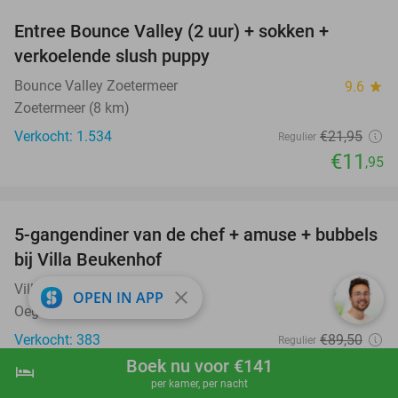
Entree Bounce Valley (2 uur) + sokken +
46%
verkoelende slush puppy
Bounce Valley Zoetermeer
9.6
star
Zoetermeer (8 km)
Verkocht: 1.534
€21
,95
Regulier
€11
,95
favorite_border
5-gangendiner van de chef + amuse + bubbels
51%
bij Villa Beukenhof
Villa Beukenhof
9.1
star
close
OPEN IN APP
Oegstgeest-Leiden
Verkocht: 383
€89
,50
Regulier
€43
Boek nu voor €141
,50
hotel
shopping_cart
Boek nu
navigate_next
per kamer, per nacht
favorite_border