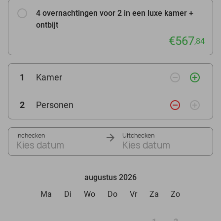
4 overnachtingen voor 2 in een luxe kamer +
ontbijt
€567
,84
remove_circle_outline
add_circle_outline
1
Kamer
remove_circle_outline
add_circle_outline
2
Personen
Inchecken
Uitchecken
Kies datum
Kies datum
augustus 2026
Ma
Di
Wo
Do
Vr
Za
Zo