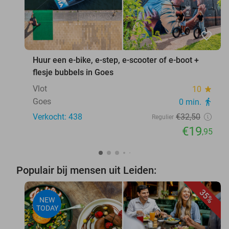
favorite_border
Huur een e-bike, e-step, e-scooter of e-boot +
flesje bubbels in Goes
Vlot
10
star
Goes
0 min.
directions_walk
Verkocht: 438
€32
,50
Regulier
€19
,95
Populair bij mensen uit Leiden:
35%
NEW
TODAY