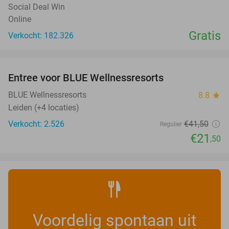
Social Deal Win
Online
Gratis
Verkocht: 182.326
favorite_border
Entree voor BLUE Wellnessresorts
48%
BLUE Wellnessresorts
8.8
star
Leiden (+4 locaties)
Verkocht: 2.526
€41
,50
Regulier
€21
,50
Voordelig spontaan uit