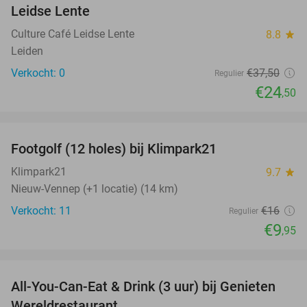
NEW
Leidse Lente
TODAY
Culture Café Leidse Lente
8.8
star
Leiden
Verkocht: 0
€37
,50
Regulier
€24
,50
favorite_border
Footgolf (12 holes) bij Klimpark21
38%
NEW
TODAY
Klimpark21
9.7
star
Nieuw-Vennep (+1 locatie) (14 km)
Verkocht: 11
€16
Regulier
€9
,95
favorite_border
All-You-Can-Eat & Drink (3 uur) bij Genieten
19%
Wereldrestaurant