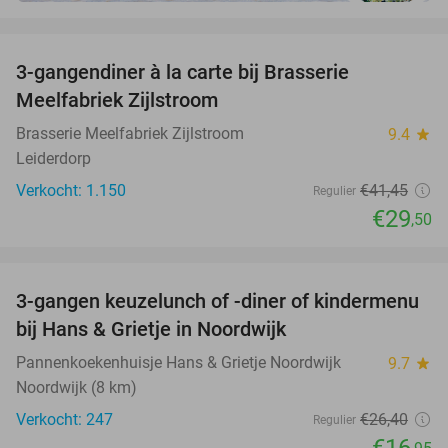
favorite_border
3-gangendiner à la carte bij Brasserie
29%
Meelfabriek Zijlstroom
Brasserie Meelfabriek Zijlstroom
9.4
star
Leiderdorp
Verkocht: 1.150
€41
,45
Regulier
€29
,50
favorite_border
3-gangen keuzelunch of -diner of kindermenu
36%
bij Hans & Grietje in Noordwijk
Pannenkoekenhuisje Hans & Grietje Noordwijk
9.7
star
Noordwijk (8 km)
Verkocht: 247
€26
,40
Regulier
€16