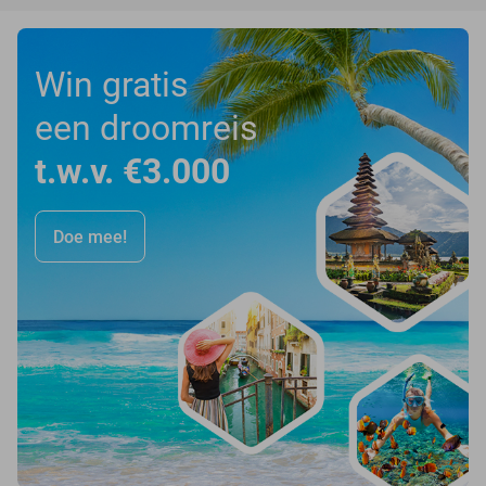
Win gratis
een droomreis
t.w.v. €3.000
Doe mee!