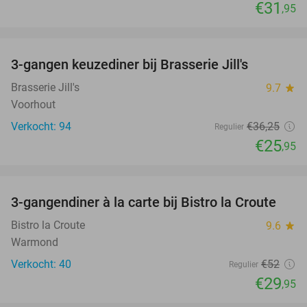
€31
,95
favorite_border
3-gangen keuzediner bij Brasserie Jill's
28%
Brasserie Jill's
9.7
star
Voorhout
Verkocht: 94
€36
,25
Regulier
€25
,95
favorite_border
3-gangendiner à la carte bij Bistro la Croute
42%
Bistro la Croute
9.6
star
Warmond
Verkocht: 40
€52
Regulier
€29
,95