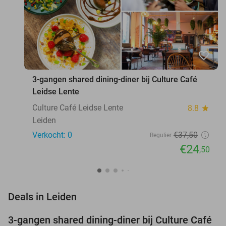
favorite_border
3-gangen shared dining-diner bij Culture Café
Leidse Lente
Culture Café Leidse Lente
8.8
star
Leiden
Verkocht: 0
€37
,50
Regulier
€24
,50
favorite_border
Deals in Leiden
3-gangen shared dining-diner bij Culture Café
35%