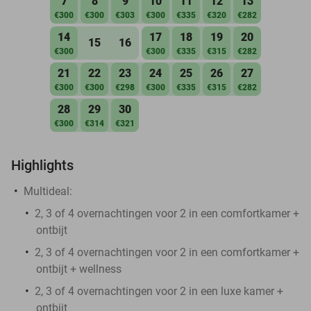
7
8
9
10
11
12
13
€300
€300
€303
€300
€335
€320
€282
14
17
18
19
20
15
16
€300
€300
€335
€315
€282
21
22
23
24
25
26
27
€300
€300
€298
€300
€335
€315
€282
28
29
30
€300
€314
€321
Highlights
Multideal:
2, 3 of 4 overnachtingen voor 2 in een comfortkamer +
ontbijt
2, 3 of 4 overnachtingen voor 2 in een comfortkamer +
ontbijt + wellness
2, 3 of 4 overnachtingen voor 2 in een luxe kamer +
ontbijt