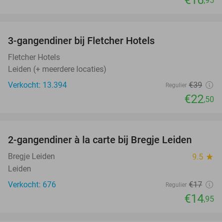
,95
favorite_border
3-gangendiner bij Fletcher Hotels
42%
Fletcher Hotels
Leiden (+ meerdere locaties)
Verkocht: 13.394
€39
Regulier
€22
,50
favorite_border
2-gangendiner à la carte bij Bregje Leiden
12%
Bregje Leiden
9.5
star
Leiden
Verkocht: 676
€17
Regulier
€14
,95
favorite_border