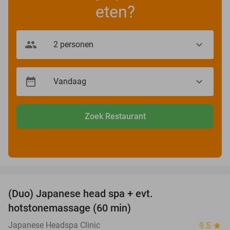
eten?
Zoek Restaurant
favorite_border
(Duo) Japanese head spa + evt.
45%
hotstonemassage (60 min)
Japanese Headspa Clinic
9.5
star