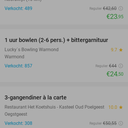
Verkocht: 489
€42
,60
Regulier
€23
,95
favorite_border
1 uur bowlen (2-6 pers.) + bittergarnituur
44%
Lucky´s Bowling Warmond
9.7
star
Warmond
Verkocht: 857
€44
Regulier
€24
,50
favorite_border
3-gangendiner à la carte
37%
Restaurant Het Koetshuis - Kasteel Oud Poelgeest
10.0
star
Oegstgeest
Verkocht: 308
€50
,55
Regulier