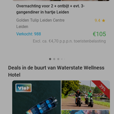
Overnachting voor 2 + ontbijt + evt. 3-
gangendiner in hartje Leiden
Golden Tulip Leiden Centre
9.4
star
Leiden
€105
Verkocht: 988
Excl. ca. €4,70 p.p.p.n. toeristenbelasting
Deals in de buurt van Waterstate Wellness
Hotel
39%