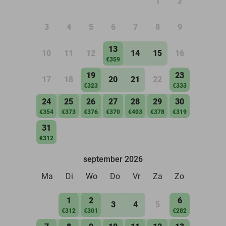
1
2
3
4
5
6
7
8
9
13
10
11
12
14
15
16
€359
19
23
17
18
20
21
22
€323
€333
24
25
26
27
28
29
30
€354
€373
€376
€370
€403
€378
€319
31
€312
september 2026
Ma
Di
Wo
Do
Vr
Za
Zo
1
2
6
3
4
5
€312
€301
€282