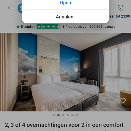
Open
7 dagen per week beschikbaar
10+ miljoen leden
Annuleer
Bereikbaar tot 23:00
9,4
op basis van
205.826 reviews
Ontdek 15.000+ deals
7 dagen per week beschikbaar
10+ miljoen leden
favorite_border
2, 3 of 4 overnachtingen voor 2 in een comfort