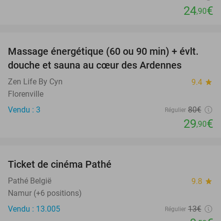
24
€
,90
favorite_border
Massage énergétique (60 ou 90 min) + évlt.
63%
douche et sauna au cœur des Ardennes
Zen Life By Cyn
9.4
star
Florenville
Vendu : 3
80€
Régulier
29
€
,90
favorite_border
Ticket de cinéma Pathé
27%
Pathé België
9.8
star
Namur (+6 positions)
Vendu : 13.005
13€
Régulier