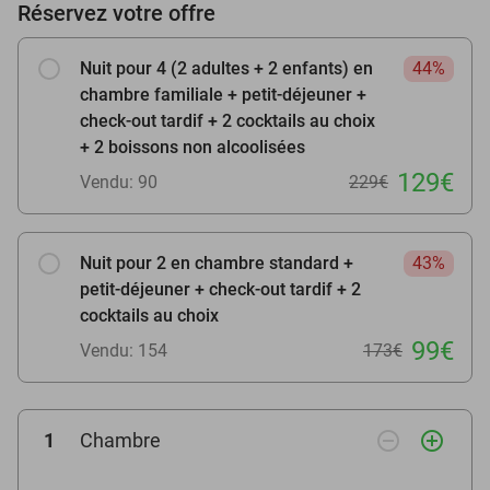
Réservez votre offre
Nuit pour 4 (2 adultes + 2 enfants) en
44%
chambre familiale + petit-déjeuner +
check-out tardif + 2 cocktails au choix
+ 2 boissons non alcoolisées
129€
Vendu: 90
229€
Nuit pour 2 en chambre standard +
43%
petit-déjeuner + check-out tardif + 2
cocktails au choix
99€
Vendu: 154
173€
remove_circle_outline
add_circle_outline
1
Chambre