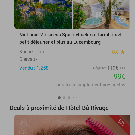
favorite_border
Nuit pour 2 + accès Spa + check-out tardif + évtl.
petit-déjeuner et plus au Luxembourg
Koener Hotel
8.8
star
Clervaux
Vendu : 1.258
119€
Régulier
99€
Tous frais supplémentaires inclus
Deals à proximité de Hôtel Bô Rivage
57%