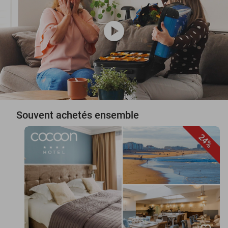
play_circle
Souvent achetés ensemble
24%