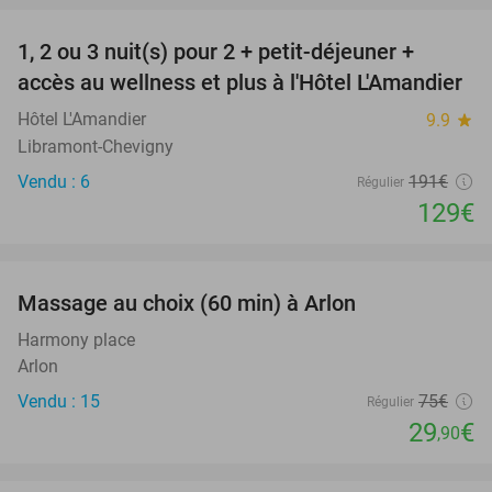
1, 2 ou 3 nuit(s) pour 2 + petit-déjeuner +
32%
NEW
accès au wellness et plus à l'Hôtel L'Amandier
TODAY
Hôtel L'Amandier
9.9
star
Libramont-Chevigny
Vendu : 6
191€
Régulier
129€
favorite_border
Massage au choix (60 min) à Arlon
60%
Harmony place
Arlon
Vendu : 15
75€
Régulier
29
€
,90
favorite_border