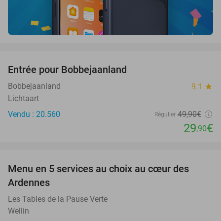
favorite_border
Entrée pour Bobbejaanland
40%
Bobbejaanland
9.1
star
Lichtaart
Vendu : 20.560
49
,90
€
Régulier
29
€
,90
favorite_border
Menu en 5 services au choix au cœur des
24%
Ardennes
Les Tables de la Pause Verte
Wellin