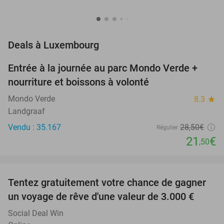
favorite_border
Deals à Luxembourg
Entrée à la journée au parc Mondo Verde +
25%
nourriture et boissons à volonté
Mondo Verde
8.3
star
Landgraaf
Vendu : 35.167
28
,50
€
Régulier
21
€
,50
favorite_border
Tentez gratuitement votre chance de gagner
un voyage de rêve d'une valeur de 3.000 €
Social Deal Win