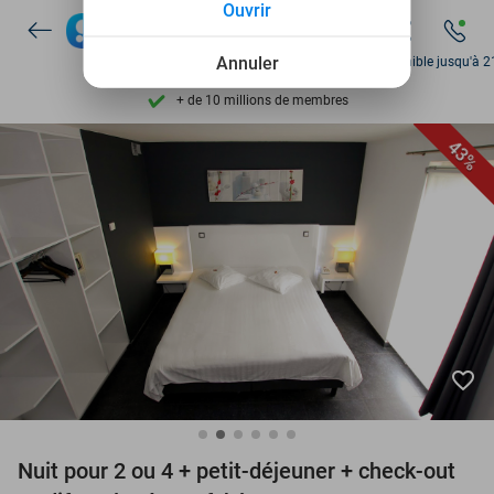
Ouvrir
Disponible 7 jours par semaine
Annuler
Disponible jusqu'à 2
+ de 10 millions de membres
9,4
basé sur
206 330 avis
Découvrez + de 15.000 deals
43%
Disponible 7 jours par semaine
+ de 10 millions de membres
favorite_border
Nuit pour 2 ou 4 + petit-déjeuner + check-out