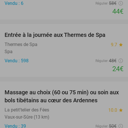
Vendu : 6
58€
Régulier
44€
favorite_border
Entrée à la journée aux Thermes de Spa
50%
Thermes de Spa
9.7
star
Spa
Vendu : 598
48€
Régulier
24€
favorite_border
Massage au choix (60 ou 75 min) ou soin aux
50%
bols tibétains au cœur des Ardennes
La petit'telier des Fées
10.0
star
Vaux-sur-Sûre (13 km)
Vendu : 39
50€
Régulier