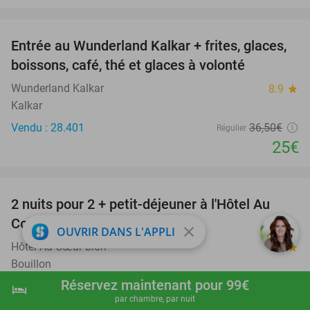
favorite_border
Entrée au Wunderland Kalkar + frites, glaces,
32%
boissons, café, thé et glaces à volonté
Wunderland Kalkar
8.9
star
Kalkar
Vendu : 28.401
36
,50
€
Régulier
25€
favorite_border
2 nuits pour 2 + petit-déjeuner à l'Hôtel Au
30%
Cœur bion
close
OUVRIR DANS L'APPLI
Hôtel Au Cœur bion
9.1
star
Bouillon
Réservez maintenant pour 99€
Vendu : 42
241€
hotel
Régulier
shopping_cart
Réserver maintenant
navigate_next
par chambre, par nuit
169€