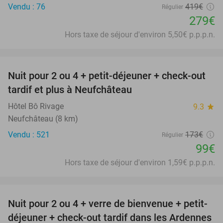
Vendu : 76
419€
Régulier
279€
Hors taxe de séjour d'environ 5,50€ p.p.p.n.
favorite_border
Nuit pour 2 ou 4 + petit-déjeuner + check-out
43%
tardif et plus à Neufchâteau
Hôtel Bô Rivage
9.3
star
Neufchâteau (8 km)
Vendu : 521
173€
Régulier
99€
Hors taxe de séjour d'environ 1,59€ p.p.p.n.
favorite_border
Nuit pour 2 ou 4 + verre de bienvenue + petit-
déjeuner + check-out tardif dans les Ardennes