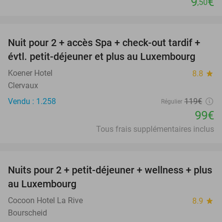
9
€
,50
favorite_border
Nuit pour 2 + accès Spa + check-out tardif +
17%
évtl. petit-déjeuner et plus au Luxembourg
Koener Hotel
8.8
star
Clervaux
Vendu : 1.258
119€
Régulier
99€
Tous frais supplémentaires inclus
favorite_border
Nuits pour 2 + petit-déjeuner + wellness + plus
33%
au Luxembourg
Cocoon Hotel La Rive
8.9
star
Bourscheid