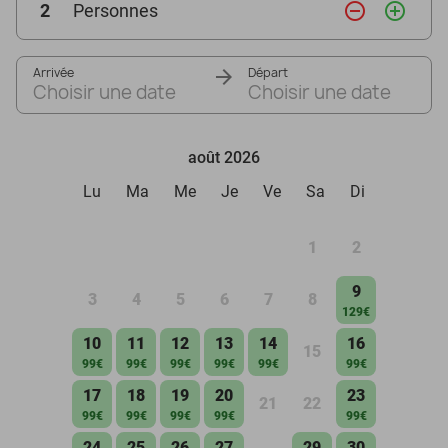
remove_circle_outline
add_circle_outline
2
Personnes
Arrivée
Départ
Choisir une date
Choisir une date
août 2026
Lu
Ma
Me
Je
Ve
Sa
Di
1
2
9
3
4
5
6
7
8
129€
10
11
12
13
14
16
15
99€
99€
99€
99€
99€
99€
17
18
19
20
23
21
22
99€
99€
99€
99€
99€
24
25
26
27
29
30