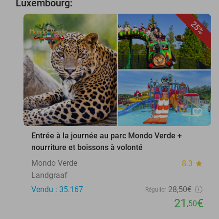
Luxembourg:
25%
favorite_border
Entrée à la journée au parc Mondo Verde +
nourriture et boissons à volonté
Mondo Verde
8.3
star
Landgraaf
Vendu : 35.167
28
,50
€
Régulier
21
€
,50