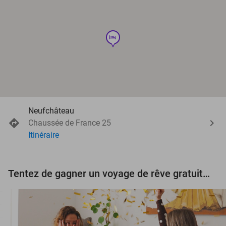
hotel
Neufchâteau
Chaussée de France 25
Itinéraire
Tentez de gagner un voyage de rêve gratuit d'une valeur de 3.000 € !