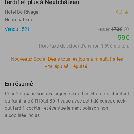
tardif et plus à Neufchâteau
Hôtel Bô Rivage
9.3
star
Neufchâteau
Vendu : 521
173€
Régulier
99€
Hors taxe de séjour d'environ 1,59€ p.p.p.n.
Nouveaux Social Deals tous les jours à minuit. Faites
vite, épuisé = épuisé !
En résumé
Pour 2 ou 4 personnes : agréable nuit en chambre standard
ou familiale à l’Hôtel Bô Rivage avec petit-déjeuner, check-
out tardif, cocktail et éventuellement boisson non
alcoolisée inclus