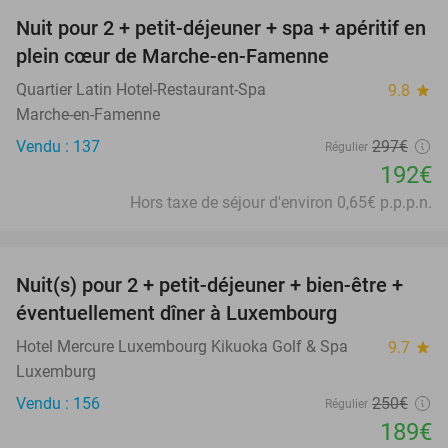
Nuit pour 2 + petit-déjeuner + spa + apéritif en
35%
plein cœur de Marche-en-Famenne
Quartier Latin Hotel-Restaurant-Spa
9.8
star
Marche-en-Famenne
Vendu : 137
297€
Régulier
192€
Hors taxe de séjour d'environ 0,65€ p.p.p.n.
favorite_border
Nuit(s) pour 2 + petit-déjeuner + bien-être +
24%
éventuellement dîner à Luxembourg
Hotel Mercure Luxembourg Kikuoka Golf & Spa
9.7
star
Luxemburg
Vendu : 156
250€
Régulier
189€