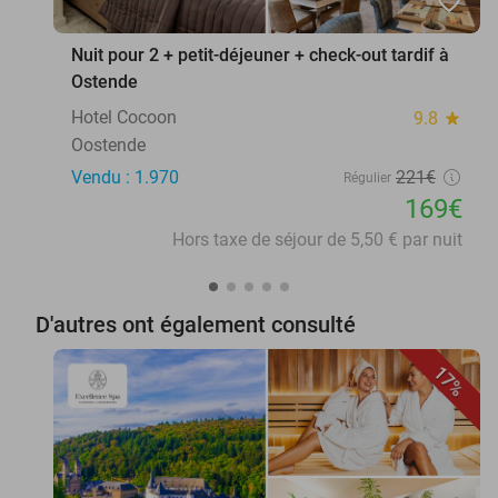
favorite_border
Nuit pour 2 + petit-déjeuner + check-out tardif à
Ostende
Hotel Cocoon
9.8
star
Oostende
Vendu : 1.970
221€
Régulier
169€
Hors taxe de séjour de 5,50 € par nuit
D'autres ont également consulté
17%