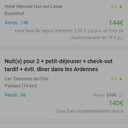
Hotel Mercure Han-sur-Lesse
9.4
star
Rochefort
144€
Vendu : 146
Hors taxe de séjour d'environ 2,50 € p.p.p.n. et frais de
stationnement de 18 € p.j.
favorite_border
Nuit(s) pour 2 + petit-déjeuner + check-out
33%
tardif + évtl. dîner dans les Ardennes
Les Terrasses de l'Our
9.9
star
Paliseul (14 km)
Vendu : 86
210€
Régulier
140€
Tous frais supplémentaires inclus