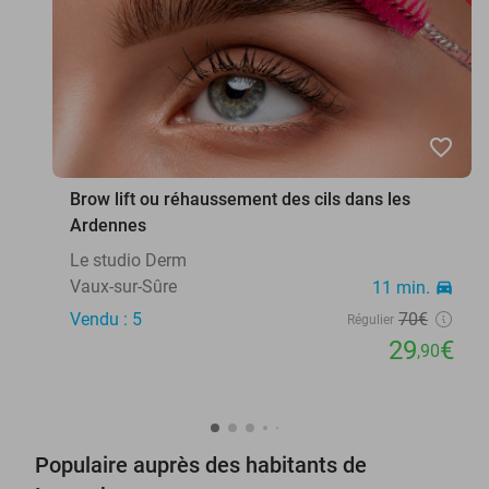
favorite_border
Brow lift ou réhaussement des cils dans les
Ardennes
Le studio Derm
Vaux-sur-Sûre
11 min.
directions_car
Vendu : 5
70€
Régulier
29
€
,90
Populaire auprès des habitants de