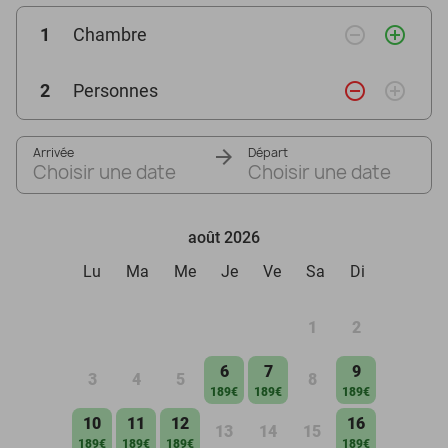
remove_circle_outline
add_circle_outline
1
Chambre
remove_circle_outline
add_circle_outline
2
Personnes
Arrivée
Départ
Choisir une date
Choisir une date
août 2026
Lu
Ma
Me
Je
Ve
Sa
Di
1
2
6
7
9
3
4
5
8
189€
189€
189€
10
11
12
16
13
14
15
189€
189€
189€
189€