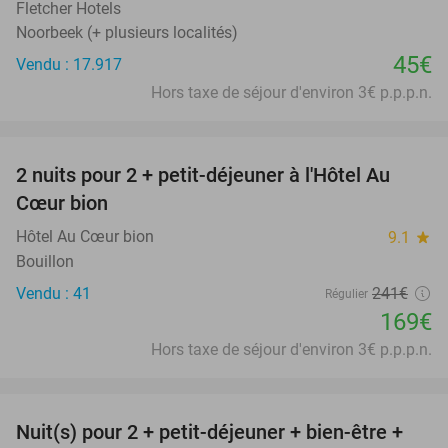
Fletcher Hotels
Noorbeek (+ plusieurs localités)
45€
Vendu : 17.917
Hors taxe de séjour d'environ 3€ p.p.p.n.
favorite_border
2 nuits pour 2 + petit-déjeuner à l'Hôtel Au
30%
Cœur bion
Hôtel Au Cœur bion
9.1
star
Bouillon
Vendu : 41
241€
Régulier
169€
Hors taxe de séjour d'environ 3€ p.p.p.n.
favorite_border
Nuit(s) pour 2 + petit-déjeuner + bien-être +
24%