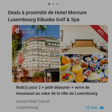
Deals à proximité de Hotel Mercure
Luxembourg Kikuoka Golf & Spa
45%
favorite_border
Nuit(s) pour 2 + petit-déjeuner + verre de
mousseux au cœur de la ville de Luxembourg
Grand Hôtel Cravat
Luxembourg
15 min.
directions_car