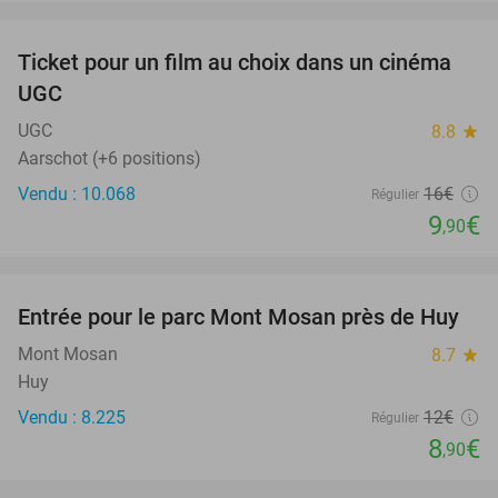
favorite_border
Ticket pour un film au choix dans un cinéma
38%
UGC
UGC
8.8
star
Aarschot (+6 positions)
Vendu : 10.068
16€
Régulier
9
€
,90
favorite_border
Entrée pour le parc Mont Mosan près de Huy
26%
Mont Mosan
8.7
star
Huy
Vendu : 8.225
12€
Régulier
8
€
,90
favorite_border