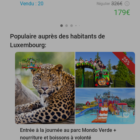
Vendu : 20
326€
Régulier
179€
Populaire auprès des habitants de
Luxembourg:
25%
favorite_border
Entrée à la journée au parc Mondo Verde +
nourriture et boissons à volonté