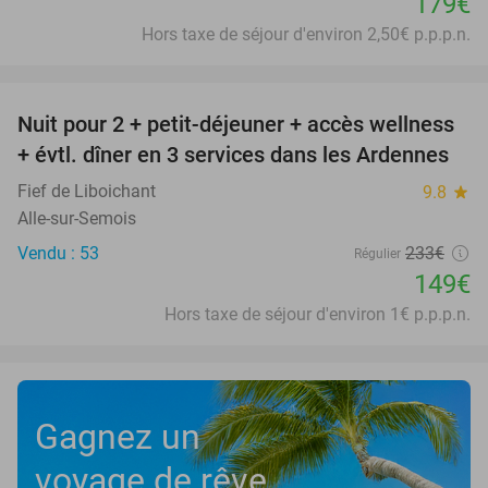
179€
Hors taxe de séjour d'environ 2,50€ p.p.p.n.
favorite_border
Nuit pour 2 + petit-déjeuner + accès wellness
36%
+ évtl. dîner en 3 services dans les Ardennes
Fief de Liboichant
9.8
star
Alle-sur-Semois
Vendu : 53
233€
Régulier
149€
Hors taxe de séjour d'environ 1€ p.p.p.n.
Gagnez un
voyage de rêve