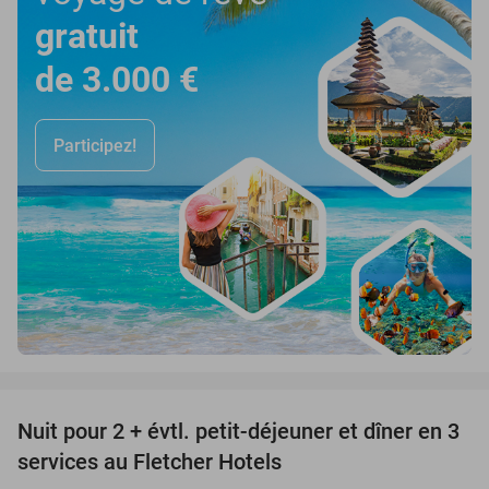
gratuit
de 3.000 €
Participez!
favorite_border
Nuit pour 2 + évtl. petit-déjeuner et dîner en 3
services au Fletcher Hotels