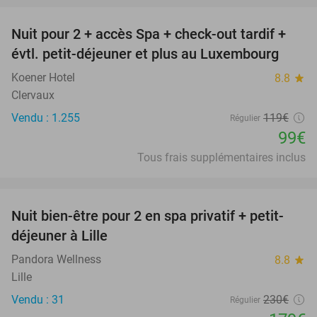
Nuit pour 2 + accès Spa + check-out tardif +
17%
évtl. petit-déjeuner et plus au Luxembourg
Koener Hotel
8.8
star
Clervaux
Vendu : 1.255
119€
Régulier
99€
Tous frais supplémentaires inclus
favorite_border
Nuit bien-être pour 2 en spa privatif + petit-
22%
déjeuner à Lille
Pandora Wellness
8.8
star
Lille
Vendu : 31
230€
Régulier