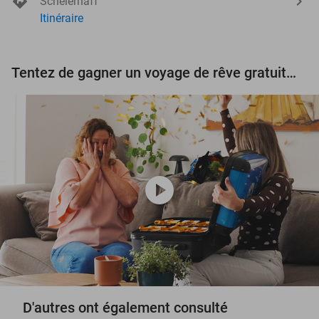
Scheierhaff
Itinéraire
Tentez de gagner un voyage de rêve gratuit d'une valeur de 3.000 € !
play_circle
D'autres ont également consulté