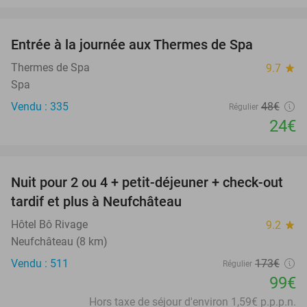
favorite_border
Entrée à la journée aux Thermes de Spa
50%
Thermes de Spa
9.7
star
Spa
Vendu : 335
48€
Régulier
24€
favorite_border
Nuit pour 2 ou 4 + petit-déjeuner + check-out
43%
tardif et plus à Neufchâteau
Hôtel Bô Rivage
9.2
star
Neufchâteau (8 km)
Vendu : 511
173€
Régulier
99€
Hors taxe de séjour d'environ 1,59€ p.p.p.n.