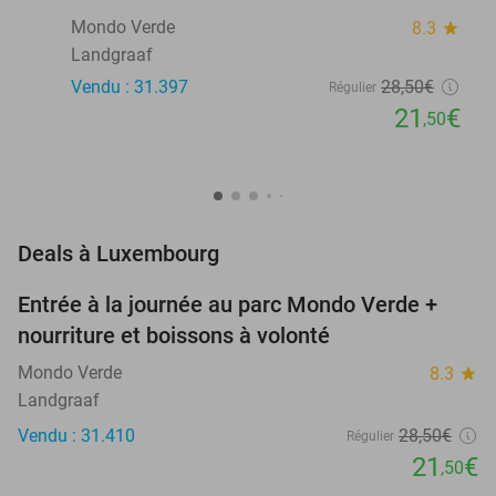
Mondo Verde
8.3
star
Landgraaf
Vendu : 31.397
28
,50
€
Régulier
21
€
,50
favorite_border
Deals à Luxembourg
Entrée à la journée au parc Mondo Verde +
25%
nourriture et boissons à volonté
Mondo Verde
8.3
star
Landgraaf
Vendu : 31.410
28
,50
€
Régulier
21
€
,50