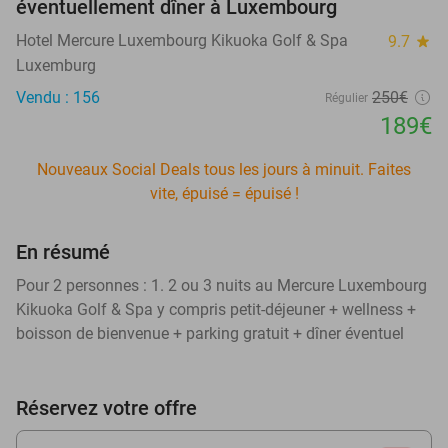
éventuellement dîner à Luxembourg
Hotel Mercure Luxembourg Kikuoka Golf & Spa
9.7
star
Luxemburg
Vendu : 156
250€
Régulier
189€
Nouveaux Social Deals tous les jours à minuit. Faites
vite, épuisé = épuisé !
En résumé
Pour 2 personnes : 1. 2 ou 3 nuits au Mercure Luxembourg
Kikuoka Golf & Spa y compris petit-déjeuner + wellness +
boisson de bienvenue + parking gratuit + dîner éventuel
Réservez votre offre