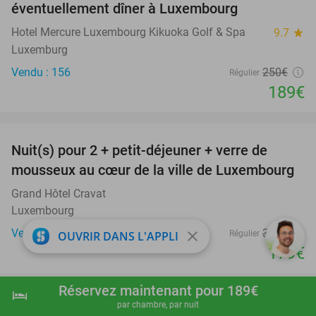
éventuellement dîner à Luxembourg
Hotel Mercure Luxembourg Kikuoka Golf & Spa
9.7
star
Luxemburg
Vendu : 156
250€
Régulier
189€
favorite_border
Nuit(s) pour 2 + petit-déjeuner + verre de
45%
mousseux au cœur de la ville de Luxembourg
Grand Hôtel Cravat
Luxembourg
Vendu : 20
326€
close
Régulier
OUVRIR DANS L'APPLI
179€
favorite_border
Réservez maintenant pour 189€
hotel
shopping_cart
Réserver maintenant
navigate_next
par chambre, par nuit
Nuit(s) pour 2 ou 4 + petit-déjeuner + check-