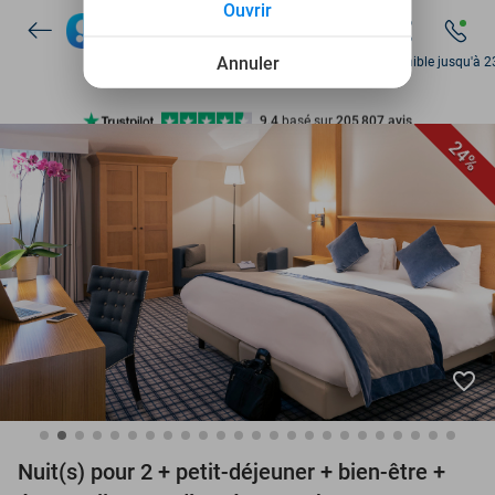
Ouvrir
Disponible 7 jours par semaine
+ de 10 millions de membres
Annuler
Disponible jusqu'à 2
9,4
basé sur
205 807 avis
Découvrez + de 15.000 deals
24%
Disponible 7 jours par semaine
+ de 10 millions de membres
favorite_border
Nuit(s) pour 2 + petit-déjeuner + bien-être +