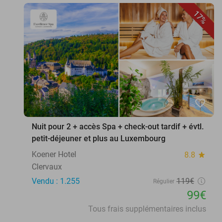
17%
favorite_border
Nuit pour 2 + accès Spa + check-out tardif + évtl.
petit-déjeuner et plus au Luxembourg
Koener Hotel
8.8
star
Clervaux
Vendu : 1.255
119€
Régulier
99€
Tous frais supplémentaires inclus