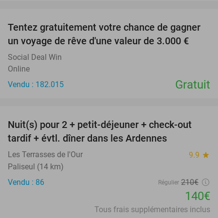
favorite_border
Tentez gratuitement votre chance de gagner
un voyage de rêve d'une valeur de 3.000 €
Social Deal Win
Online
Gratuit
Vendu : 182.015
favorite_border
Nuit(s) pour 2 + petit-déjeuner + check-out
33%
tardif + évtl. dîner dans les Ardennes
Les Terrasses de l'Our
9.9
star
Paliseul (14 km)
Vendu : 86
210€
Régulier
140€
Tous frais supplémentaires inclus