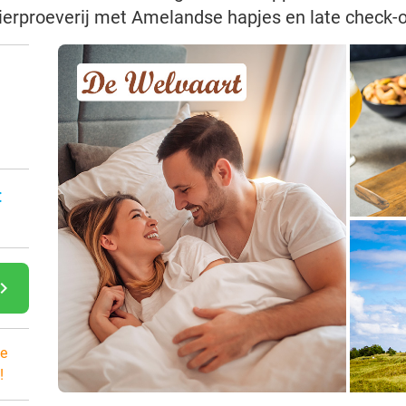
bierproeverij met Amelandse hapjes en late check-
:
gate_next
e
!