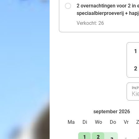
2 overnachtingen voor 2 in 
speciaalbierproeverij + hapj
Verkocht: 26
1
2
Inc
Ki
september 2026
Ma
Di
Wo
Do
Vr
1
2