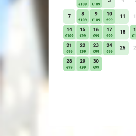
3
4
€109
€109
8
9
10
7
11
1
€109
€109
€99
14
15
16
17
1
18
€109
€99
€99
€99
€1
21
22
23
24
25
2
€99
€99
€99
€99
28
29
30
€99
€99
€99