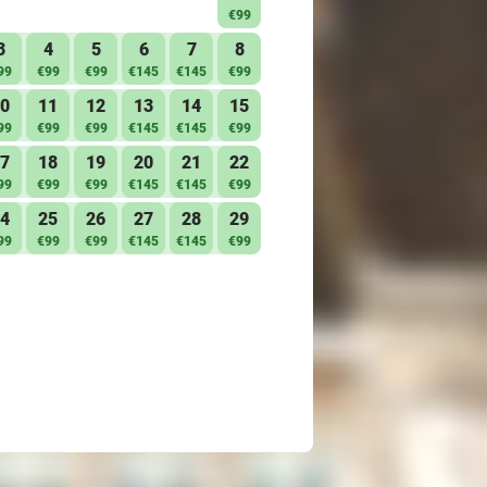
€99
3
4
5
6
7
8
99
€99
€99
€145
€145
€99
0
11
12
13
14
15
99
€99
€99
€145
€145
€99
7
18
19
20
21
22
99
€99
€99
€145
€145
€99
4
25
26
27
28
29
99
€99
€99
€145
€145
€99
esso koffiezetapparaat