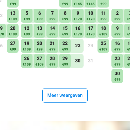
5
Gratis parkeren in de buurt
€99
€99
€145
€145
€99
13
5
6
7
8
9
10
11
2
Studio
2
€109
€99
€99
€99
€99
€170
€170
€99
€99
€
17 tot 21 m2
9
20
12
13
14
15
16
17
18
9
1
Tweepersoons bed met 2 enkele matrassen
70
€109
€99
€99
€99
€99
€170
€170
€109
€99
€
Tafel met twee stoelen
27
19
20
21
22
25
16
1
6
23
24
€99
€109
€99
€99
€99
€109
€99
€
Televisie
26
27
28
29
23
2
Kledingkast
30
31
€109
€109
€99
€99
€99
€
Kitchenette inclusief koelkast, waterkoker en Nespr
30
Badkamer met wastafel, eigen WC en douche
€99
Dagelijkse schoonmaak
Meer weergeven
Inclusief handdoeken
Inclusief bedlinnen
Gratis wifi
Boven het restaurant