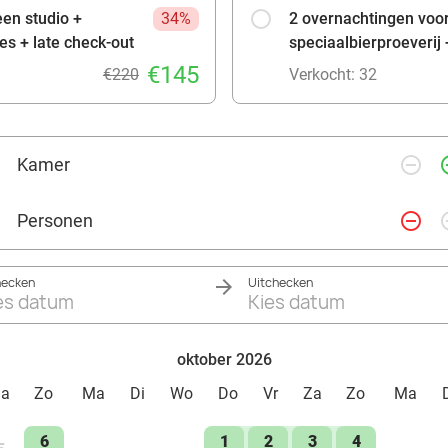
Comfortabele zithoek met Smart TV
een studio +
34%
2 overnachtingen voor
Bank en kledingkast
es + late check-out
speciaalbierproeverij 
€145
Keuken inclusief koelkast, waterkoker, 2-pits elektr
€220
Verkocht: 32
keukeninventaris en Nespresso koffiezetapparaat
Badkamer met wastafel, eigen WC en douche
Dagelijkse schoonmaak
remove_circle_outline
add_ci
Kamer
Inclusief handdoeken
remove_circle_outline
add_ci
Personen
Inclusief bedlinnen
Gratis wifi
hecken
Uitchecken
Boven het restaurant
es datum
Kies datum
Huisdieren toegestaan
Rookvrij
oktober 2026
Dakterras
Za
Zo
Ma
Di
Wo
Do
Vr
Za
Zo
Ma
Eerste etage
6
1
2
3
4