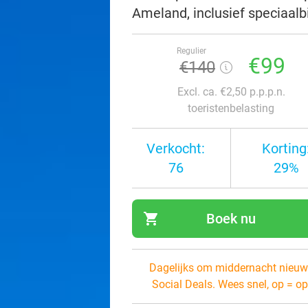
Ameland, inclusief speciaal
Regulier
€99
€140
Excl. ca. €2,50 p.p.p.n.
toeristenbelasting
Verkocht:
Korting
76
29%
shopping_cart
Boek nu
navi
Dagelijks om middernacht nieuw
Social Deals. Wees snel, op = op