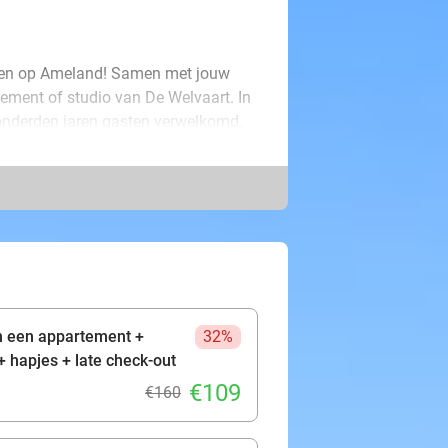
aaien op Ameland! Samen met jouw
tement of studio van De Welvaart. In
honderden jaren gasten verwelkomd.
 het sfeervolle interieur.
 het sfeervolle café van een
bier en geniet ondertussen van
uitvalsbasis om Ameland te
um, 4 minuten fietsen van het strand
plekken van het eiland nooit ver
 ontspannen momentje samen!
in een appartement +
32%
+ hapjes + late check-out
€109
€160