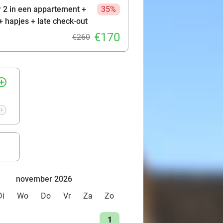
 2 in een appartement +
35%
+ hapjes + late check-out
€170
ische kookplaat, standaard
€260
rcle_outline
rcle_outline
november 2026
Di
Wo
Do
Vr
Za
Zo
1