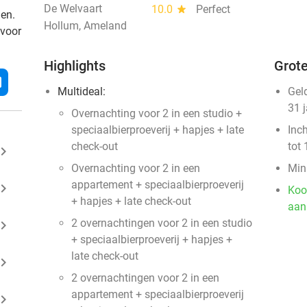
De Welvaart
10.0
star
Perfect
den.
Hollum, Ameland
 voor
Highlights
Grote
l
Multideal:
Gel
31 
Overnachting voor 2 in een studio +
speciaalbierproeverij + hapjes + late
Inc
check-out
tot 
ard_arrow_right
Overnachting voor 2 in een
Min
appartement + speciaalbierproeverij
ard_arrow_right
Koo
+ hapjes + late check-out
aan
2 overnachtingen voor 2 in een studio
ard_arrow_right
+ speciaalbierproeverij + hapjes +
late check-out
ard_arrow_right
2 overnachtingen voor 2 in een
appartement + speciaalbierproeverij
ard_arrow_right