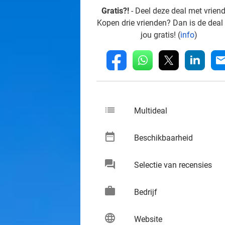
Gratis?!
- Deel deze deal met vrien
Kopen drie vrienden? Dan is de deal
jou gratis! (
info
)
whatsapp
linkedin
fb
mai
list
keybo
Multideal
date_range
keybo
Beschikbaarheid
chat
keybo
Selectie van recensies
work
keybo
Bedrijf
language
keybo
Website