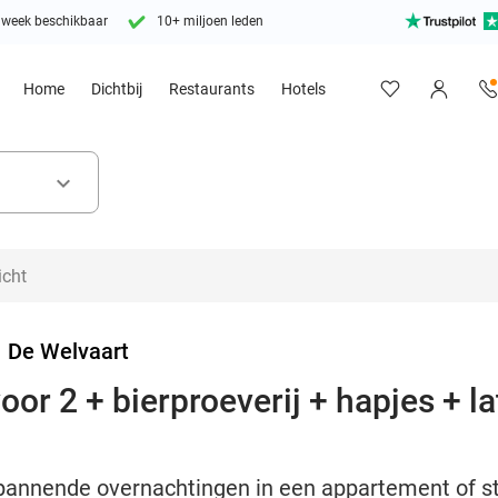
 week beschikbaar
10+ miljoen leden
Home
Dichtbij
Restaurants
Hotels
keyboard_arrow_down
>
De Welvaart
or 2 + bierproeverij + hapjes + l
spannende overnachtingen in een appartement of s